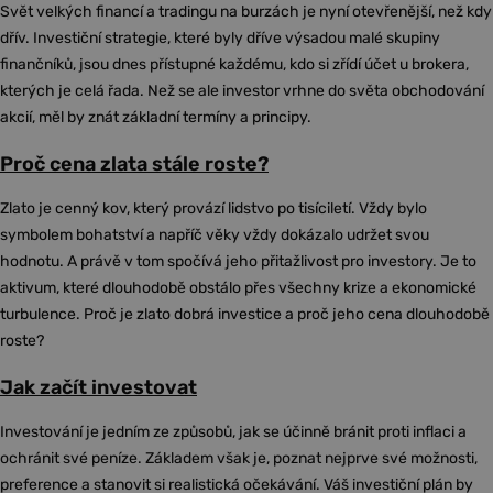
Svět velkých financí a tradingu na burzách je nyní otevřenější, než kdy
dřív. Investiční strategie, které byly dříve výsadou malé skupiny
finančníků, jsou dnes přístupné každému, kdo si zřídí účet u brokera,
kterých je celá řada. Než se ale investor vrhne do světa obchodování
akcií, měl by znát základní termíny a principy.
Proč cena zlata stále roste?
Zlato je cenný kov, který provází lidstvo po tisíciletí. Vždy bylo
symbolem bohatství a napříč věky vždy dokázalo udržet svou
hodnotu. A právě v tom spočívá jeho přitažlivost pro investory. Je to
aktivum, které dlouhodobě obstálo přes všechny krize a ekonomické
turbulence. Proč je zlato dobrá investice a proč jeho cena dlouhodobě
roste?
Jak začít investovat
Investování je jedním ze způsobů, jak se účinně bránit proti inflaci a
ochránit své peníze. Základem však je, poznat nejprve své možnosti,
preference a stanovit si realistická očekávání. Váš investiční plán by