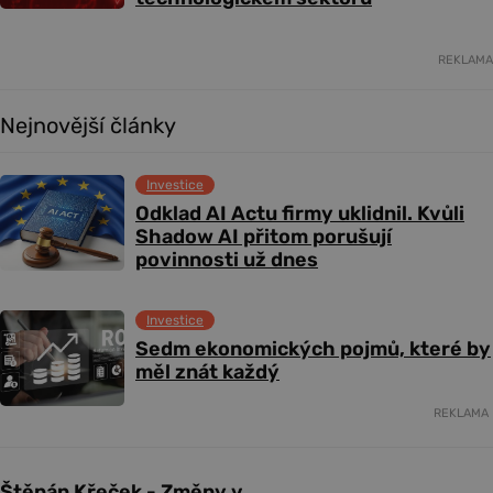
REKLAMA
Nejnovější články
Investice
Odklad AI Actu firmy uklidnil. Kvůli
Shadow AI přitom porušují
povinnosti už dnes
Investice
Sedm ekonomických pojmů, které by
měl znát každý
REKLAMA
Štěpán Křeček - Změny v