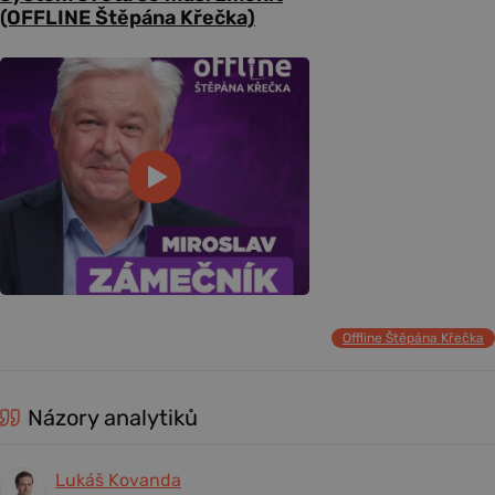
(OFFLINE Štěpána Křečka)
Offline Štěpána Křečka
Názory analytiků
Lukáš Kovanda