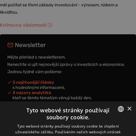
měl počítat se třemi základy investování - výnosem, rizikem a
likviditou.
Knihovna vědomostí
Newsletter
Mějte přehled s newsletterem.
Nenechte si ujít nejnovější zprávy o investicích a ekonomice.
Jednou týdně vám pošleme:
3 nejčtenější články
s hodnotnými informacemi,
3 názory analytiků
kteří se těmto tématům věnují každý den,
nová videa a podcasty
×
k prohloubení vašich znalostí.
Tyto webové stránky používají
soubory cookie.
CZECH
Tyto webové stránky používají soubory cookie ke zlepšení
uživatelského zážitku. Používáním našich webových stránek
CZ