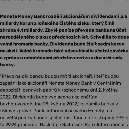
Moneta Money Bank rozdělí akcionářům dividendami 3,6
miliardy korun z loňského čistého zisku, který činil
zhruba 4,1 miliardy. Zbylé peníze převede banka na účet
nerozděleného zisku z předchozích let. Schválila to dnes
valná hromada banky. Dividenda bude činit sedm korun
na akcii. Valná hromada také odsouhlasila účetní závěrku
a zprávu o odměňování představenstva a dozorčí rady
banky.
"Právo na dividendu budou mít ti akcionáři, kteří budou
zapsáni jako akcionáři Moneta Money Bank v Centrálním
depozitáři cenných papírů k rozhodnému dni 2. května
2022. Dividenda bude vyplacena akcionářům
bezhotovostně dne 25. května 2022," oznámila banka v
tiskové zprávě. Podle informací na webu Monety má
největší podíl v bance společnost Tanemo ze skupiny PPF, a
to 29,94 procenta. Následuje Raiffeisen Bank International s