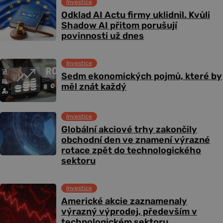
Investice
Odklad AI Actu firmy uklidnil. Kvůli
Shadow AI přitom porušují
povinnosti už dnes
Investice
Sedm ekonomických pojmů, které by
měl znát každý
Investice
Globální akciové trhy zakončily
obchodní den ve znamení výrazné
rotace zpět do technologického
sektoru
Investice
Americké akcie zaznamenaly
výrazný výprodej, především v
technologickém sektoru