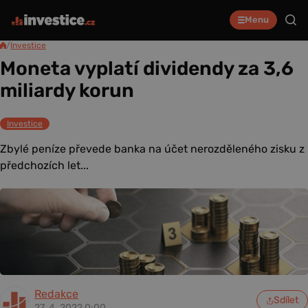
Menu
/
Investice
Moneta vyplatí dividendy za 3,6
miliardy korun
Investice
Zbylé peníze převede banka na účet nerozděleného zisku z
předchozích let...
Redakce
Sdílet
27. 4. 2022 0:00