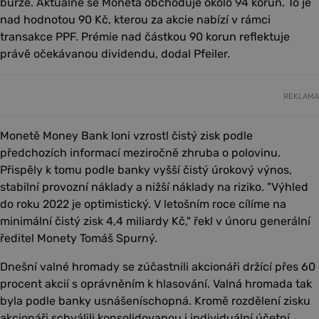
burze. Aktuálně se Moneta obchoduje okolo 94 korun. To je
nad hodnotou 90 Kč, kterou za akcie nabízí v rámci
transakce PPF. Prémie nad částkou 90 korun reflektuje
právě očekávanou dividendu, dodal Pfeiler.
REKLAMA
Monetě Money Bank loni vzrostl čistý zisk podle
předchozích informací meziročně zhruba o polovinu.
Přispěly k tomu podle banky vyšší čistý úrokový výnos,
stabilní provozní náklady a nižší náklady na riziko. "Výhled
do roku 2022 je optimistický. V letošním roce cílíme na
minimální čistý zisk 4,4 miliardy Kč," řekl v únoru generální
ředitel Monety Tomáš Spurný.
Dnešní valné hromady se zúčastnili akcionáři držící přes 60
procent akcií s oprávněním k hlasování. Valná hromada tak
byla podle banky usnášeníschopná. Kromě rozdělení zisku
akcionáři schválili konsolidovanou i individuální účetní