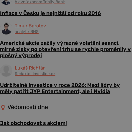
hlavní ekonom Trinity Bank
Inflace v Česku je nejnižší od roku 2016
Timur Barotov
analytik BHS
Americké akcie zažily výrazně volatilní seanci,
mírné zisky po otevření trhu se rychle proměnily v
plošný výprodej
Lukáš Richtár
Redaktor investice.cz
Udržitelné investice v roce 2026: Mezi lídry by
měly patřit JYP Entertainment, ale i Nvidia
Vědomosti dne
Jak obchodovat s akciemi