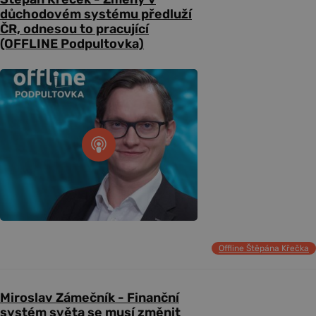
důchodovém systému předluží
ČR, odnesou to pracující
(OFFLINE Podpultovka)
Offline Štěpána Křečka
Miroslav Zámečník - Finanční
systém světa se musí změnit