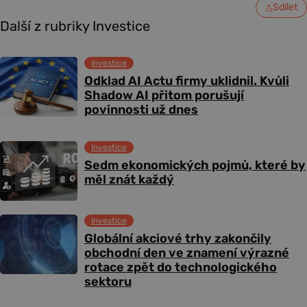
Sdílet
Další z rubriky Investice
Investice
Odklad AI Actu firmy uklidnil. Kvůli
Shadow AI přitom porušují
povinnosti už dnes
Investice
Sedm ekonomických pojmů, které by
měl znát každý
Investice
Globální akciové trhy zakončily
obchodní den ve znamení výrazné
rotace zpět do technologického
sektoru