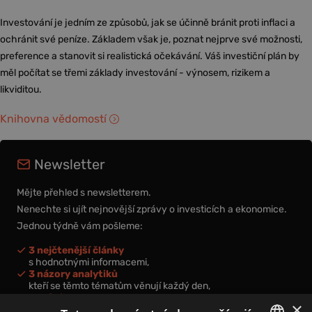
Investování je jedním ze způsobů, jak se účinně bránit proti inflaci a
ochránit své peníze. Základem však je, poznat nejprve své možnosti,
preference a stanovit si realistická očekávání. Váš investiční plán by
měl počítat se třemi základy investování - výnosem, rizikem a
likviditou.
Knihovna vědomostí
Newsletter
Mějte přehled s newsletterem.
Nenechte si ujít nejnovější zprávy o investicích a ekonomice.
Jednou týdně vám pošleme:
3 nejčtenější články
s hodnotnými informacemi,
3 názory analytiků
kteří se těmto tématům věnují každý den,
nová videa a podcasty
×
k prohloubení vašich znalostí.