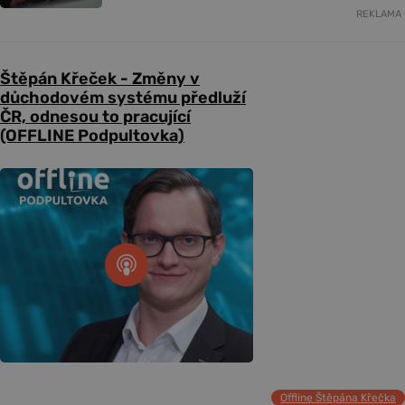
REKLAMA
Štěpán Křeček - Změny v
důchodovém systému předluží
ČR, odnesou to pracující
(OFFLINE Podpultovka)
Offline Štěpána Křečka