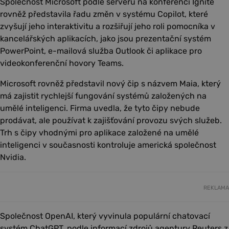
Společnost Microsoft podle serveru na konferenci Ignite
rovněž představila řadu změn v systému Copilot, které
zvyšují jeho interaktivitu a rozšiřují jeho roli pomocníka v
kancelářských aplikacích, jako jsou prezentační systém
PowerPoint, e-mailová služba Outlook či aplikace pro
videokonferenční hovory Teams.
Microsoft rovněž představil nový čip s názvem Maia, který
má zajistit rychlejší fungování systémů založených na
umělé inteligenci. Firma uvedla, že tyto čipy nebude
prodávat, ale používat k zajišťování provozu svých služeb.
Trh s čipy vhodnými pro aplikace založené na umělé
inteligenci v současnosti kontroluje americká společnost
Nvidia.
REKLAMA
Společnost OpenAI, který vyvinula populární chatovací
systém ChatGPT, podle informací zdrojů agentury Reuters z