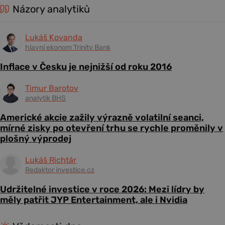
Názory analytiků
Lukáš Kovanda
hlavní ekonom Trinity Bank
Inflace v Česku je nejnižší od roku 2016
Timur Barotov
analytik BHS
Americké akcie zažily výrazně volatilní seanci,
mírné zisky po otevření trhu se rychle proměnily v
plošný výprodej
Lukáš Richtár
Redaktor investice.cz
Udržitelné investice v roce 2026: Mezi lídry by
měly patřit JYP Entertainment, ale i Nvidia