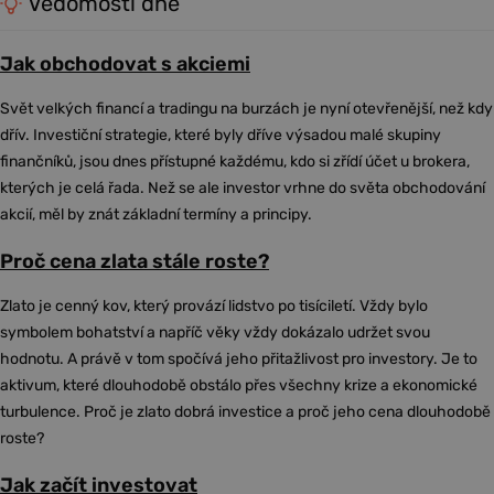
Vědomosti dne
Jak obchodovat s akciemi
Svět velkých financí a tradingu na burzách je nyní otevřenější, než kdy
dřív. Investiční strategie, které byly dříve výsadou malé skupiny
finančníků, jsou dnes přístupné každému, kdo si zřídí účet u brokera,
kterých je celá řada. Než se ale investor vrhne do světa obchodování
akcií, měl by znát základní termíny a principy.
Proč cena zlata stále roste?
Zlato je cenný kov, který provází lidstvo po tisíciletí. Vždy bylo
symbolem bohatství a napříč věky vždy dokázalo udržet svou
hodnotu. A právě v tom spočívá jeho přitažlivost pro investory. Je to
aktivum, které dlouhodobě obstálo přes všechny krize a ekonomické
turbulence. Proč je zlato dobrá investice a proč jeho cena dlouhodobě
roste?
Jak začít investovat