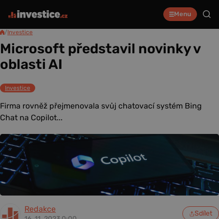
Menu
/
Investice
Microsoft představil novinky v
oblasti AI
Investice
Firma rovněž přejmenovala svůj chatovací systém Bing
Chat na Copilot...
Redakce
Sdílet
16. 11. 2023 0:00