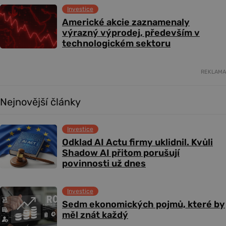
Investice
Americké akcie zaznamenaly
výrazný výprodej, především v
technologickém sektoru
REKLAMA
Nejnovější články
Investice
Odklad AI Actu firmy uklidnil. Kvůli
Shadow AI přitom porušují
povinnosti už dnes
Investice
Sedm ekonomických pojmů, které by
měl znát každý