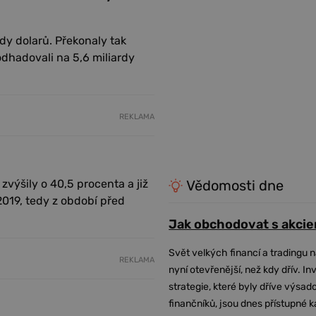
rdy dolarů. Překonaly tak
odhadovali na 5,6 miliardy
REKLAMA
výšily o 40,5 procenta a již
Vědomosti dne
2019, tedy z období před
Jak obchodovat s akcie
Svět velkých financí a tradingu 
REKLAMA
nyní otevřenější, než kdy dřív. In
strategie, které byly dříve výsa
finančníků, jsou dnes přístupné 