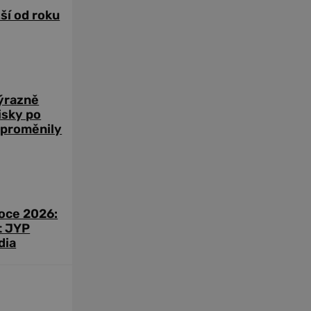
žší od roku
výrazně
zisky po
 proměnily
roce 2026:
t JYP
dia