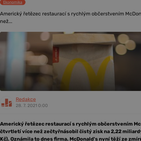
Ekonomika
Americký řetězec restaurací s rychlým občerstvením McDona
než...
Redakce
28. 7. 2021 0:00
Americký řetězec restaurací s rychlým občerstvením M
čtvrtletí více než zečtyřnásobil čistý zisk na 2,22 miliar
Kč). Oznámila to dnes firma. McDonald's nyní těží ze zm