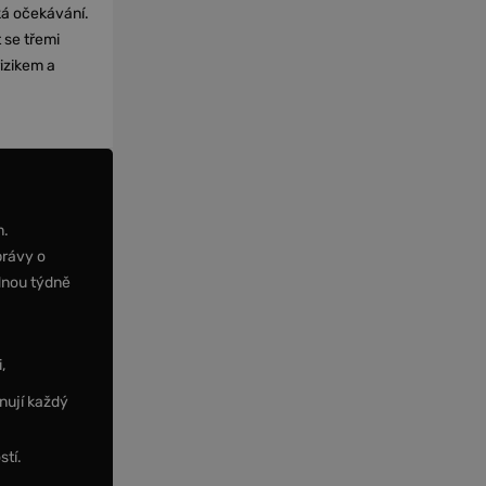
cká očekávání.
 se třemi
izikem a
m.
právy o
dnou týdně
,
nují každý
stí.