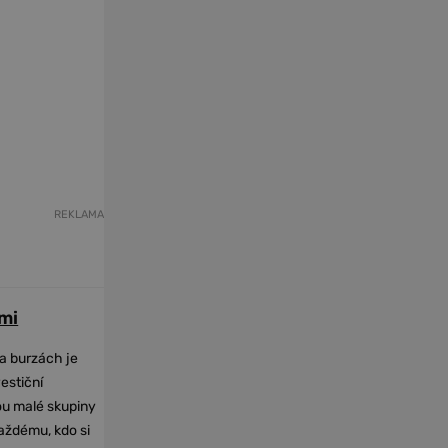
REKLAMA
mi
na burzách je
vestiční
dou malé skupiny
každému, kdo si