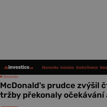
Ekonomika
Investice
Osobní finance
Názo
/
Ekonomika
McDonald's prudce zvýšil čt
tržby překonaly očekávání 