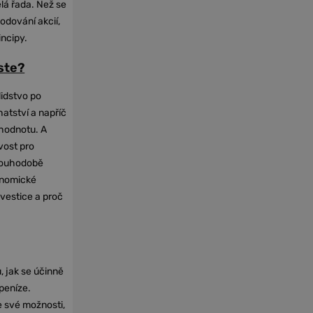
elá řada. Než se
odování akcií,
incipy.
oste?
lidstvo po
hatství a napříč
hodnotu. A
vost pro
dlouhodobě
onomické
nvestice a proč
, jak se účinně
 peníze.
e své možnosti,