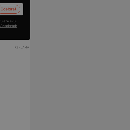
ujete svůj
í osobních
REKLAMA