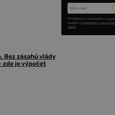
Přihlášením k newsletteru vyjadř
souhlas s
podmínkami zpracován
údajů
.
a. Bez zásahů vlády
 zde je výpočet