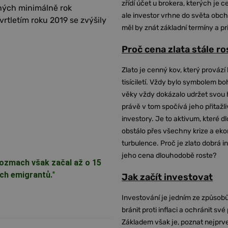
zřídí účet u brokera, kterých je c
ných minimálně rok
ale investor vrhne do světa obch
rtletím roku 2019 se zvýšily
měl by znát základní termíny a pr
Proč cena zlata stále r
Zlato je cenný kov, který provází 
tisíciletí. Vždy bylo symbolem bo
věky vždy dokázalo udržet svou 
právě v tom spočívá jeho přitažli
investory. Je to aktivum, které 
obstálo přes všechny krize a ek
turbulence. Proč je zlato dobrá i
jeho cena dlouhodobě roste?
 rozmach však začal až o 15
ých emigrantů.
"
Jak začít investovat
Investování je jedním ze způsobů
bránit proti inflaci a ochránit své
Základem však je, poznat nejprv