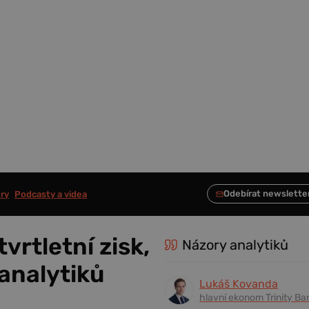
ry
Podcasty a videa
vrtletní zisk,
Názory analytiků
analytiků
Lukáš Kovanda
hlavní ekonom Trinity Ba