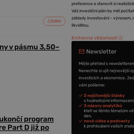
preference a stanovit si realisti
Váš investiční plán by měl počítat
základy investování - výnosem, r
Sdílet
likviditou.
Knihovna vědomostí
ny v pásmu 3,50–
Newsletter
Mějte přehled s newslettere
Nenechte si ujít nejnovější z
investicích a ekonomice. Je
vám pošleme:
3 nejčtenější články
s hodnotnými informacemi
3 názory analytiků
kteří se těmto tématům vě
den,
 ukončí program
nová videa a podcasty
 Part D již po
k prohloubení vašich znalo