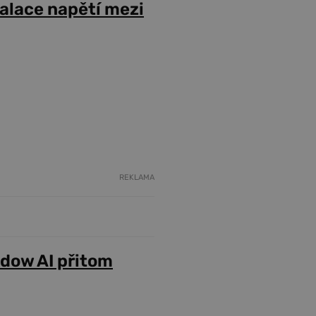
alace napětí mezi
REKLAMA
adow AI přitom