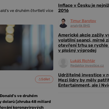
Inflace v Česku je nejni
2016
ld's ve druhém čtvrtletí více
Timur Barotov
analytik BHS
Americké akcie zažily 
volatilní seanci, mírné 
otevření trhu se rychle
v plošný výprodej
Lukáš Richtár
Redaktor investice.cz
Udržitelné investice v 
Sdílet
Mezi lídry by měly patři
Entertainment, ale i Nvi
cDonald's ve druhém
dy dolarů (zhruba 48 miliard
írňování koronavirových