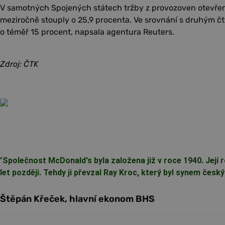
V samotných Spojených státech tržby z provozoven otevře
meziročně stouply o 25,9 procenta. Ve srovnání s druhým čtv
o téměř 15 procent, napsala agentura Reuters.
Zdroj: ČTK
"
Společnost McDonald's byla založena již v roce 1940. Její
let později. Tehdy ji převzal Ray Kroc, který byl synem česk
Štěpán Křeček, hlavní ekonom BHS