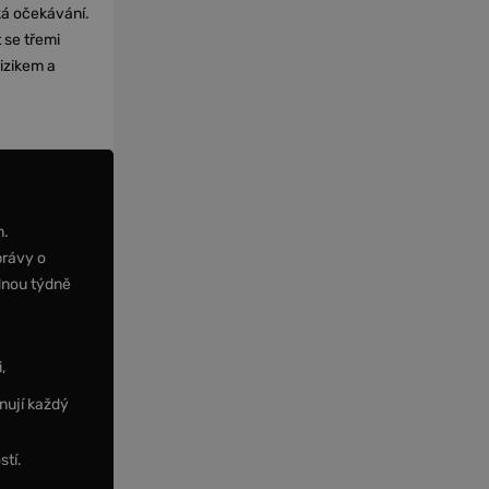
cká očekávání.
 se třemi
izikem a
m.
právy o
dnou týdně
,
nují každý
stí.