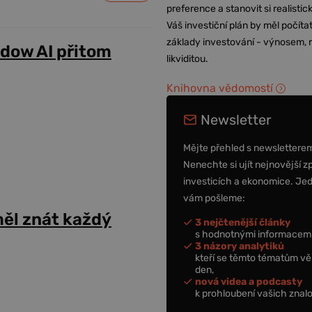
preference a stanovit si realisti
Váš investiční plán by měl počítat
základy investování - výnosem, r
adow AI přitom
likviditou.
Knihovna vědomostí
Newsletter
Mějte přehled s newslettere
Nenechte si ujít nejnovější z
investicích a ekonomice. Je
vám pošleme:
ěl znát každý
3 nejčtenější články
s hodnotnými informacemi
3 názory analytiků
kteří se těmto tématům vě
den,
nová videa a podcasty
k prohloubení vašich znalo