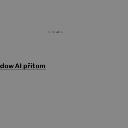
REKLAMA
adow AI přitom