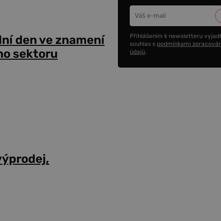
Přihlášením k newsletteru vyjadř
dní den ve znamení
souhlas s
podmínkami zpracován
ho sektoru
údajů
.
výprodej,