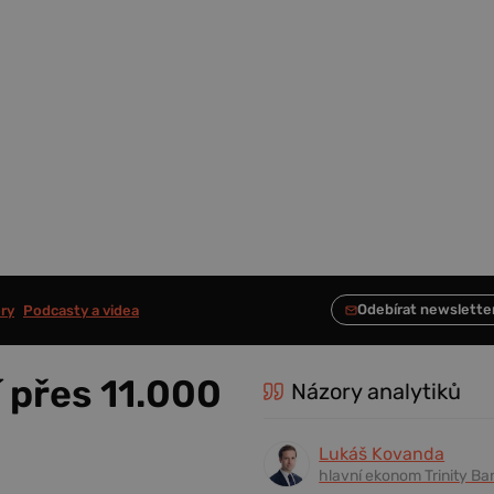
ry
Podcasty a videa
 přes 11.000
Názory analytiků
Lukáš Kovanda
hlavní ekonom Trinity Ba