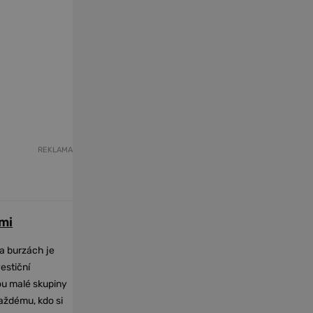
REKLAMA
mi
na burzách je
vestiční
dou malé skupiny
každému, kdo si