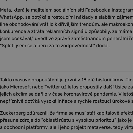
Meta, která je majitelem sociálních sítí Facebook a Instagr
WhatsApp, se potýká s rostoucími náklady a slabším zájmem
line obchodování vrátilo k dřívějším trendům, ale makroeko
konkurence a ztráta reklamních signálů způsobily, že máme
jsem očekával,“ uvedl ve zprávě zaměstnancům generální ře
"Spletl jsem se a beru za to zodpovědnost," dodal.
Takto masové propouštění je první v 18leté historii firmy. J
jako Microsoft nebo Twitter už letos propustily další tisíce
jejich akciím se dařilo v čase koronavirové pandemie. V letoš
nepříznivě dotýká vysoká inflace a rychle rostoucí úrokové 
Zuckerberg zdůraznil, že firma se musí stát kapitálově efekt
přesune zdroje do "oblastí růstu s vysokou prioritou", jako j
a obchodní platformy, ale i jeho projekt metaverse, tedy vir