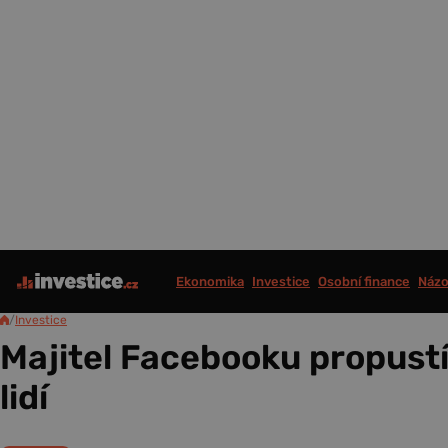
Ekonomika
Investice
Osobní finance
Názo
/
Investice
Majitel Facebooku propustí
lidí