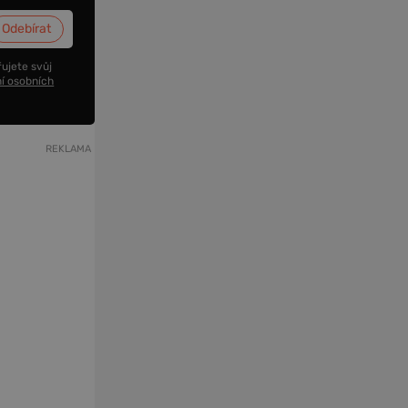
ujete svůj
í osobních
REKLAMA