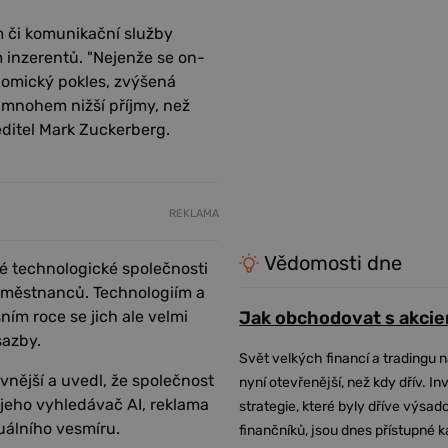
am či komunikační služby
 inzerentů. "Nejenže se on-
nomický pokles, zvýšená
 mnohem nižší příjmy, než
ditel Mark Zuckerberg.
REKLAMA
Vědomosti dne
iné technologické společnosti
 zaměstnanců. Technologiím a
ním roce se jich ale velmi
Jak obchodovat s akcie
sazby.
Svět velkých financí a tradingu 
ivnější a uvedl, že společnost
nyní otevřenější, než kdy dřív. In
e jeho vyhledávač AI, reklama
strategie, které byly dříve výsa
tuálního vesmíru.
finančníků, jsou dnes přístupné 