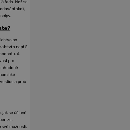
elá řada. Než se
odování akcií,
incipy.
oste?
lidstvo po
hatství a napříč
hodnotu. A
vost pro
dlouhodobě
onomické
nvestice a proč
, jak se účinně
 peníze.
e své možnosti,