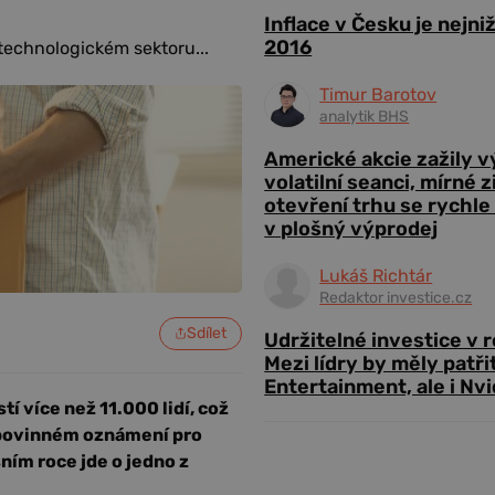
Inflace v Česku je nejni
2016
technologickém sektoru...
Timur Barotov
analytik BHS
Americké akcie zažily 
volatilní seanci, mírné 
otevření trhu se rychle
v plošný výprodej
Lukáš Richtár
Redaktor investice.cz
Sdílet
Udržitelné investice v 
Mezi lídry by měly patři
Entertainment, ale i Nvi
 více než 11.000 lidí, což
 v povinném oznámení pro
ním roce jde o jedno z