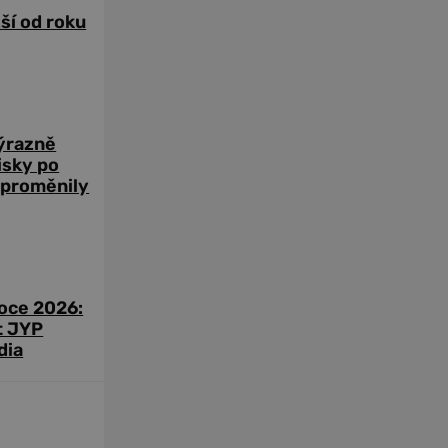
žší od roku
výrazně
zisky po
 proměnily
roce 2026:
t JYP
dia