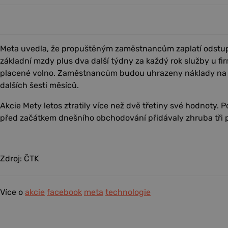
Meta uvedla, že propuštěným zaměstnancům zaplatí odstu
základní mzdy plus dva další týdny za každý rok služby u fir
placené volno. Zaměstnancům budou uhrazeny náklady na 
dalších šesti měsíců.
Akcie Mety letos ztratily více než dvě třetiny své hodnoty
před začátkem dnešního obchodování přidávaly zhruba tři 
Zdroj: ČTK
Více o
akcie
facebook
meta
technologie