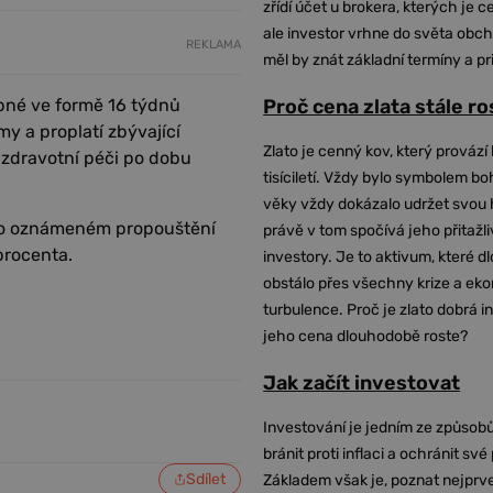
zřídí účet u brokera, kterých je c
ale investor vrhne do světa obch
REKLAMA
měl by znát základní termíny a pr
pné ve formě 16 týdnů
Proč cena zlata stále r
my a proplatí zbývající
Zlato je cenný kov, který provází 
zdravotní péči po dobu
tisíciletí. Vždy bylo symbolem bo
věky vždy dokázalo udržet svou 
. Po oznámeném propouštění
právě v tom spočívá jeho přitažli
procenta.
investory. Je to aktivum, které 
obstálo přes všechny krize a ek
turbulence. Proč je zlato dobrá i
jeho cena dlouhodobě roste?
Jak začít investovat
Investování je jedním ze způsobů
bránit proti inflaci a ochránit své
Sdílet
Základem však je, poznat nejprv