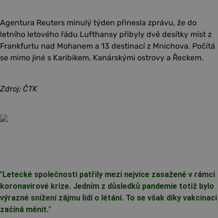
Agentura Reuters minulý týden přinesla zprávu, že do
letního letového řádu Lufthansy přibyly dvě desítky míst z
Frankfurtu nad Mohanem a 13 destinací z Mnichova. Počítá
se mimo jiné s Karibikem, Kanárskými ostrovy a Řeckem.
Zdroj: ČTK
"
Letecké společnosti patřily mezi nejvíce zasažené v rámci
koronavirové krize. Jedním z důsledků pandemie totiž bylo
výrazné snížení zájmu lidí o létání. To se však díky vakcinaci
začíná měnit.
"