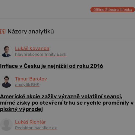
Offline Štěpána Křečka
Názory analytiků
Lukáš Kovanda
hlavní ekonom Trinity Bank
Inflace v Česku je nejnižší od roku 2016
Timur Barotov
analytik BHS
Americké akcie zažily výrazně volatilní seanci,
mírné zisky po otevření trhu se rychle proměnily v
plošný výprodej
Lukáš Richtár
Redaktor investice.cz