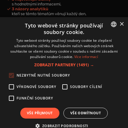
s hodnotnými informacemi,
3 názory analytiků
kteří se těmto tématům věnují každý den,
nová videa a podcasty
×
k prohloubení vašich znalostí.
Tyto webové stránky používají
soubory cookie.
CZECH
Tyto webové stránky používají soubory cookie ke zlepšení
uživatelského zážitku. Používáním našich webových stránek
CZ
souhlasíte se všemi soubory cookie v souladu s našimi zásadami
Přihlášením k newsletteru vyjadřujete svůj souhlas s
podmínkami
používání souborů cookie.
Více informací
zpracování osobních údajů
.
ZOBRAZIT PARTNERY
(1491) →
Kontakt
NEZBYTNĚ NUTNÉ SOUBORY
Zásady používání souborů cookies
Zpracování osobních údajů
VÝKONOVÉ SOUBORY
SOUBORY CÍLENÍ
Autoři
Nastavení cookies
FUNKČNÍ SOUBORY
VŠE PŘIJMOUT
VŠE ODMÍTNOUT
Copyright 2024 © Investice.cz. Všechna práva vyhrazena.
ZOBRAZIT PODROBNOSTI
Publikování nebo další šíření obsahu serveru www.investice.cz není možné bez