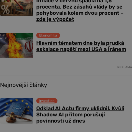
Inflace v červnu spadla na 1,5
procenta. Bez zásahů vlády by se
pohybovala kolem dvou procent –
zde je výpočet
Ekonomika
Hlavním tématem dne byla prudká
eskalace napětí mezi USA a Íránem
REKLAMA
Nejnovější články
Investice
Odklad AI Actu firmy uklidnil. Kvůli
Shadow AI přitom porušují
povinnosti už dnes