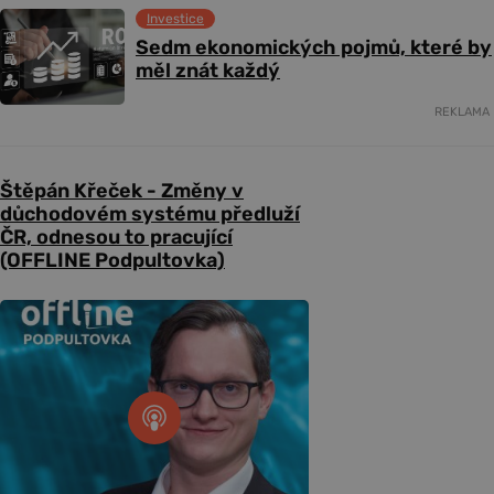
Investice
Sedm ekonomických pojmů, které by
měl znát každý
REKLAMA
Štěpán Křeček - Změny v
důchodovém systému předluží
ČR, odnesou to pracující
(OFFLINE Podpultovka)