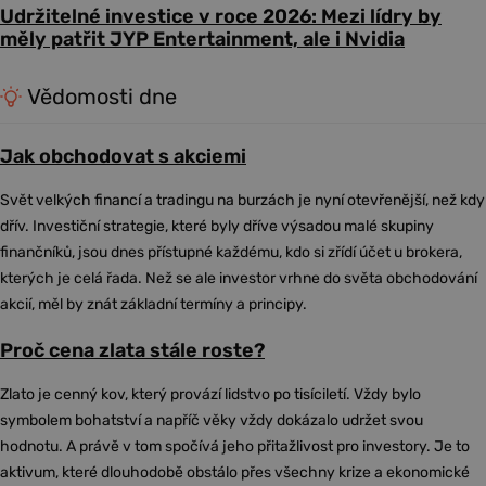
Udržitelné investice v roce 2026: Mezi lídry by
měly patřit JYP Entertainment, ale i Nvidia
Vědomosti dne
Jak obchodovat s akciemi
Svět velkých financí a tradingu na burzách je nyní otevřenější, než kdy
dřív. Investiční strategie, které byly dříve výsadou malé skupiny
finančníků, jsou dnes přístupné každému, kdo si zřídí účet u brokera,
kterých je celá řada. Než se ale investor vrhne do světa obchodování
akcií, měl by znát základní termíny a principy.
Proč cena zlata stále roste?
Zlato je cenný kov, který provází lidstvo po tisíciletí. Vždy bylo
symbolem bohatství a napříč věky vždy dokázalo udržet svou
hodnotu. A právě v tom spočívá jeho přitažlivost pro investory. Je to
aktivum, které dlouhodobě obstálo přes všechny krize a ekonomické