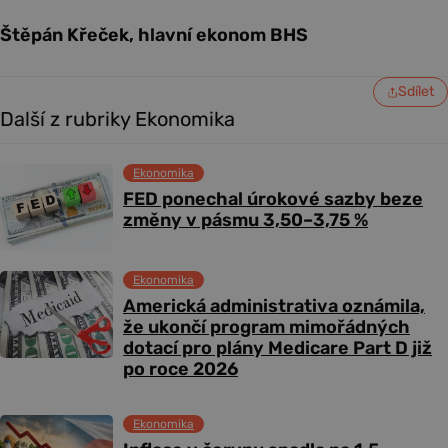
Štěpán Křeček, hlavní ekonom BHS
Sdílet
Další z rubriky Ekonomika
Ekonomika
FED ponechal úrokové sazby beze
změny v pásmu 3,50–3,75 %
Ekonomika
Americká administrativa oznámila,
že ukončí program mimořádných
dotací pro plány Medicare Part D již
po roce 2026
Ekonomika