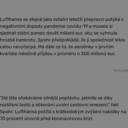
Lufthansa se stejně jako ostatní letečtí přepravci potýká s
negativními dopady pandemie covidu-19 a musela si
sjednat státní pomoc devět miliard eur, aby se vyhnula
hrozbě bankrotu. Spohr předpokládá, že ji společnost letos
celou nevyčerpá. Má dále za to, že aerolinky v prvním
kvartále měsíčně přijdou v průměru o 300 milionů eur.
REKLAMA
"Od léta očekáváme silnější poptávku, jakmile se díky
rozšíření testů a očkování uvolní cestovní omezení," řekl
Spohr. Lufthansa počítá s krátkodobým zvýšení nabídky na
70 procent úrovně před koronavirovou krizí.