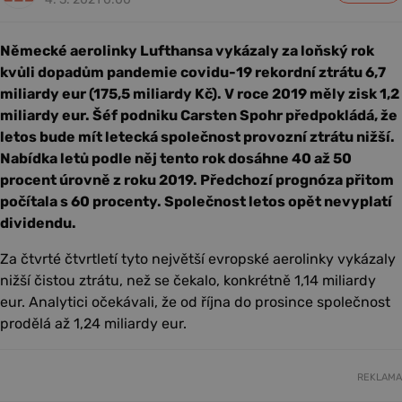
Německé aerolinky Lufthansa vykázaly za loňský rok
kvůli dopadům pandemie covidu-19 rekordní ztrátu 6,7
miliardy eur (175,5 miliardy Kč). V roce 2019 měly zisk 1,2
miliardy eur. Šéf podniku Carsten Spohr předpokládá, že
letos bude mít letecká společnost provozní ztrátu nižší.
Nabídka letů podle něj tento rok dosáhne 40 až 50
procent úrovně z roku 2019. Předchozí prognóza přitom
počítala s 60 procenty. Společnost letos opět nevyplatí
dividendu.
Za čtvrté čtvrtletí tyto největší evropské aerolinky vykázaly
nižší čistou ztrátu, než se čekalo, konkrétně 1,14 miliardy
eur. Analytici očekávali, že od října do prosince společnost
prodělá až 1,24 miliardy eur.
REKLAMA