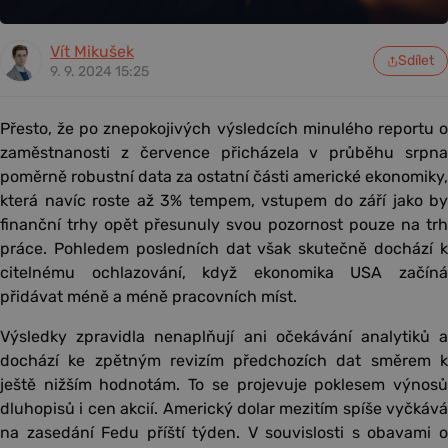
Vít Mikušek
Sdílet
9. 9. 2024 15:25
Přesto, že po znepokojivých výsledcích minulého reportu o
zaměstnanosti z července přicházela v průběhu srpna
poměrně robustní data za ostatní části americké ekonomiky,
která navíc roste až 3% tempem, vstupem do září jako by
finanční trhy opět přesunuly svou pozornost pouze na trh
práce. Pohledem posledních dat však skutečně dochází k
citelnému ochlazování, když ekonomika USA začíná
přidávat méně a méně pracovních míst.
Výsledky zpravidla nenaplňují ani očekávání analytiků a
dochází ke zpětným revizím předchozích dat směrem k
ještě nižším hodnotám. To se projevuje poklesem výnosů
dluhopisů i cen akcií. Americký dolar mezitím spíše vyčkává
na zasedání Fedu příští týden. V souvislosti s obavami o