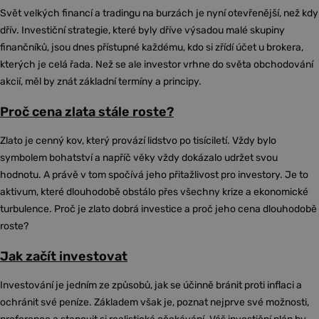
Svět velkých financí a tradingu na burzách je nyní otevřenější, než kdy
dřív. Investiční strategie, které byly dříve výsadou malé skupiny
finančníků, jsou dnes přístupné každému, kdo si zřídí účet u brokera,
kterých je celá řada. Než se ale investor vrhne do světa obchodování
akcií, měl by znát základní termíny a principy.
Proč cena zlata stále roste?
Zlato je cenný kov, který provází lidstvo po tisíciletí. Vždy bylo
symbolem bohatství a napříč věky vždy dokázalo udržet svou
hodnotu. A právě v tom spočívá jeho přitažlivost pro investory. Je to
aktivum, které dlouhodobě obstálo přes všechny krize a ekonomické
turbulence. Proč je zlato dobrá investice a proč jeho cena dlouhodobě
roste?
Jak začít investovat
Investování je jedním ze způsobů, jak se účinně bránit proti inflaci a
ochránit své peníze. Základem však je, poznat nejprve své možnosti,