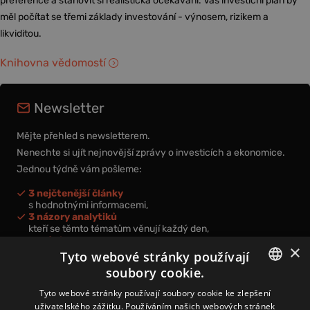
preference a stanovit si realistická očekávání. Váš investiční plán by
měl počítat se třemi základy investování - výnosem, rizikem a
likviditou.
Knihovna vědomostí
Newsletter
Mějte přehled s newsletterem.
Nenechte si ujít nejnovější zprávy o investicích a ekonomice.
Jednou týdně vám pošleme:
3 nejčtenější články
s hodnotnými informacemi,
3 názory analytiků
kteří se těmto tématům věnují každý den,
nová videa a podcasty
×
k prohloubení vašich znalostí.
Tyto webové stránky používají
soubory cookie.
CZECH
Tyto webové stránky používají soubory cookie ke zlepšení
uživatelského zážitku. Používáním našich webových stránek