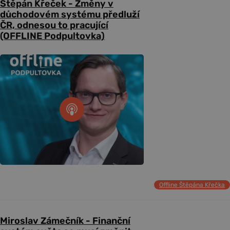
Štěpán Křeček - Změny v
důchodovém systému předluží
ČR, odnesou to pracující
(OFFLINE Podpultovka)
Offline Štěpána Křečka
Miroslav Zámečník - Finanční