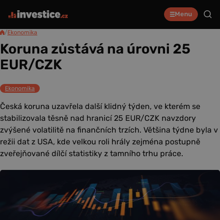
Menu
/
Ekonomika
Koruna zůstává na úrovni 25
EUR/CZK
Ekonomika
Česká koruna uzavřela další klidný týden, ve kterém se
stabilizovala těsně nad hranicí 25 EUR/CZK navzdory
zvýšené volatilitě na finančních trzích. Většina týdne byla v
režii dat z USA, kde velkou roli hrály zejména postupně
zveřejňované dílčí statistiky z tamního trhu práce.