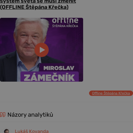
systém světa se musí změnit
(OFFLINE Štěpána Křečka)
Offline Štěpána Křečka
Názory analytiků
Lukáš Kovanda