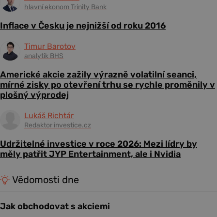
hlavní ekonom Trinity Bank
Inflace v Česku je nejnižší od roku 2016
Timur Barotov
analytik BHS
Americké akcie zažily výrazně volatilní seanci,
mírné zisky po otevření trhu se rychle proměnily v
plošný výprodej
Lukáš Richtár
Redaktor investice.cz
Udržitelné investice v roce 2026: Mezi lídry by
měly patřit JYP Entertainment, ale i Nvidia
Vědomosti dne
Jak obchodovat s akciemi