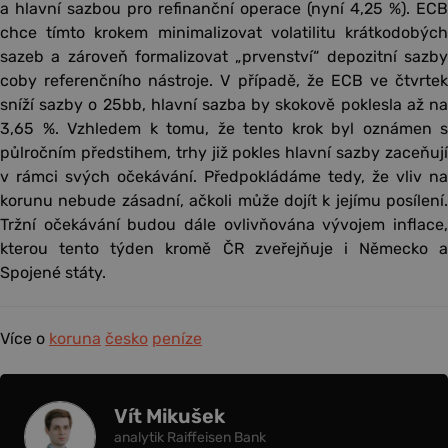
a hlavní sazbou pro refinanční operace (nyní 4,25 %). ECB
chce tímto krokem minimalizovat volatilitu krátkodobých
sazeb a zároveň formalizovat „prvenství“ depozitní sazby
coby referenčního nástroje. V případě, že ECB ve čtvrtek
sníží sazby o 25bb, hlavní sazba by skokově poklesla až na
3,65 %. Vzhledem k tomu, že tento krok byl oznámen s
půlročním předstihem, trhy již pokles hlavní sazby zaceňují
v rámci svých očekávání. Předpokládáme tedy, že vliv na
korunu nebude zásadní, ačkoli může dojít k jejímu posílení.
Tržní očekávání budou dále ovlivňována vývojem inflace,
kterou tento týden kromě ČR zveřejňuje i Německo a
Spojené státy.
Více o
koruna
česko
peníze
Vít Mikušek
analytik Raiffeisen Bank