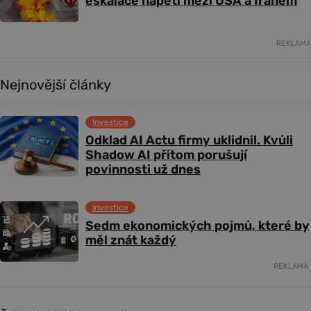
eskalace napětí mezi USA a Íránem
REKLAMA
Nejnovější články
Investice
Odklad AI Actu firmy uklidnil. Kvůli
Shadow AI přitom porušují
povinnosti už dnes
Investice
Sedm ekonomických pojmů, které by
měl znát každý
REKLAMA