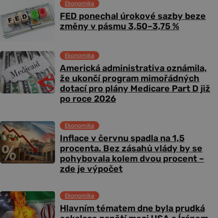
Ekonomika
FED ponechal úrokové sazby beze
změny v pásmu 3,50–3,75 %
Ekonomika
Americká administrativa oznámila,
že ukončí program mimořádných
dotací pro plány Medicare Part D již
po roce 2026
Ekonomika
Inflace v červnu spadla na 1,5
procenta. Bez zásahů vlády by se
pohybovala kolem dvou procent –
zde je výpočet
Ekonomika
Hlavním tématem dne byla prudká