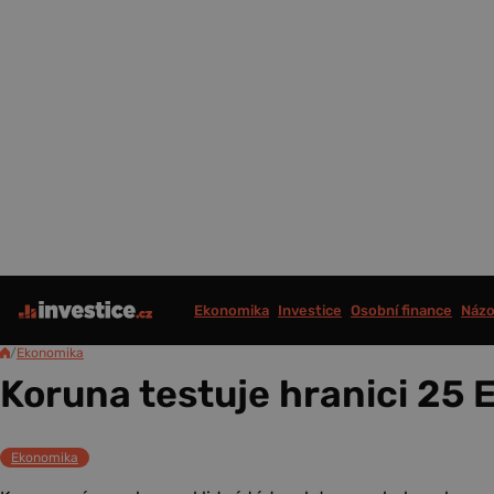
Ekonomika
Investice
Osobní finance
Názo
/
Ekonomika
Koruna testuje hranici 25
Ekonomika