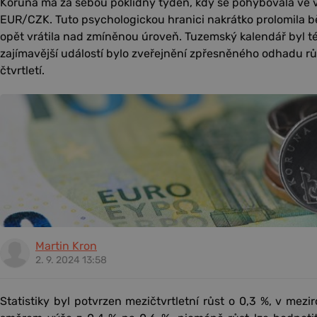
Koruna má za sebou poklidný týden, kdy se pohybovala ve v
EUR/CZK. Tuto psychologickou hranici nakrátko prolomila b
opět vrátila nad zmíněnou úroveň. Tuzemský kalendář byl 
zajímavější událostí bylo zveřejnění zpřesněného odhadu r
čtvrtletí.
Martin Kron
2. 9. 2024 13:58
Statistiky byl potvrzen mezičtvrtletní růst o 0,3 %, v mezi