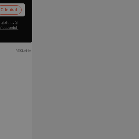
ujete svůj
í osobních
REKLAMA