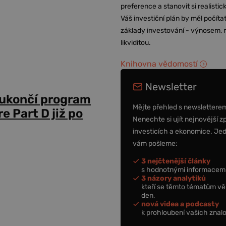
preference a stanovit si realisti
Váš investiční plán by měl počítat
základy investování - výnosem, r
likviditou.
Knihovna vědomostí
Newsletter
 ukončí program
Mějte přehled s newslettere
 Part D již po
Nenechte si ujít nejnovější z
investicích a ekonomice. Je
vám pošleme:
3 nejčtenější články
s hodnotnými informacemi
3 názory analytiků
kteří se těmto tématům vě
den,
nová videa a podcasty
k prohloubení vašich znalo