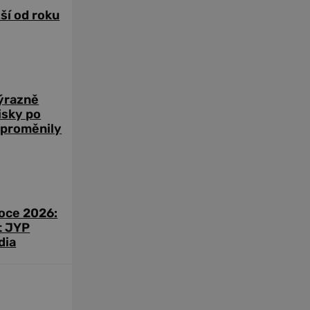
žší od roku
výrazně
zisky po
 proměnily
roce 2026:
t JYP
dia