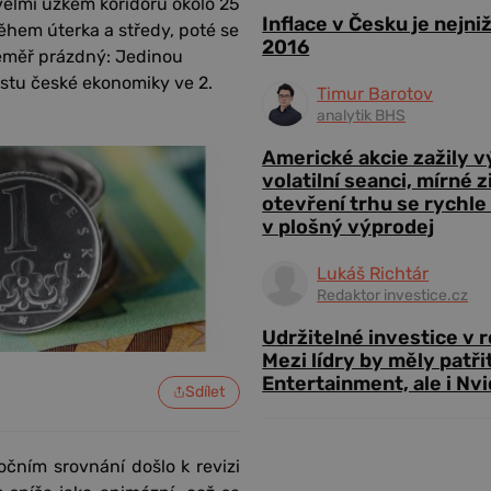
elmi úzkém koridoru okolo 25
Inflace v Česku je nejni
ěhem úterka a středy, poté se
2016
téměř prázdný: Jedinou
ůstu české ekonomiky ve 2.
Timur Barotov
analytik BHS
Americké akcie zažily 
volatilní seanci, mírné 
otevření trhu se rychle
v plošný výprodej
Lukáš Richtár
Redaktor investice.cz
Udržitelné investice v 
Mezi lídry by měly patři
Entertainment, ale i Nvi
Sdílet
ročním srovnání došlo k revizi