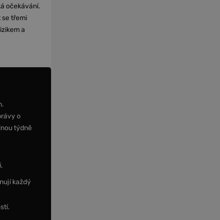
cká očekávání.
 se třemi
izikem a
m.
právy o
dnou týdně
,
nují každý
stí.