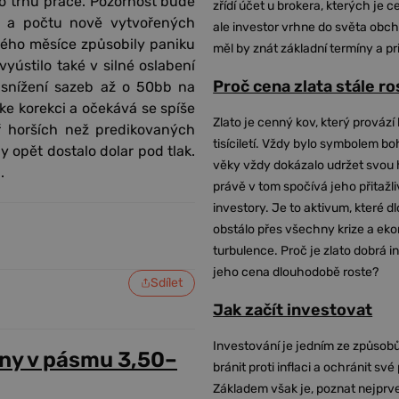
ho trhu práce. Pozornost bude
zřídí účet u brokera, kterých je c
 a počtu nově vytvořených
ale investor vrhne do světa obch
lého měsíce způsobily paniku
měl by znát základní termíny a pr
yústilo také v silné oslabení
Proč cena zlata stále r
í snížení sazeb až o 50bb na
e korekci a očekává se spíše
Zlato je cenný kov, který provází 
ř horších než predikovaných
tisíciletí. Vždy bylo symbolem bo
y opět dostalo dolar pod tlak.
věky vždy dokázalo udržet svou 
.
právě v tom spočívá jeho přitažli
investory. Je to aktivum, které 
obstálo přes všechny krize a ek
turbulence. Proč je zlato dobrá i
jeho cena dlouhodobě roste?
Sdílet
Jak začít investovat
Investování je jedním ze způsobů
ny v pásmu 3,50–
bránit proti inflaci a ochránit své
Základem však je, poznat nejprv