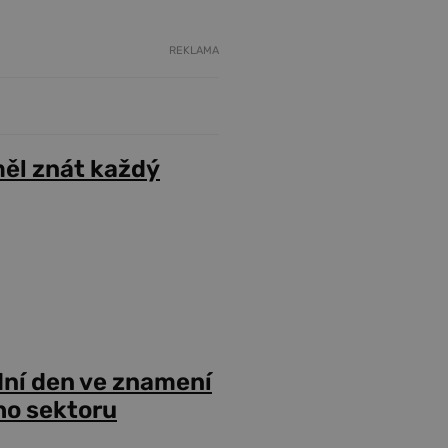
REKLAMA
ěl znát každý
dní den ve znamení
ho sektoru