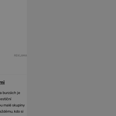
REKLAMA
mi
na burzách je
vestiční
dou malé skupiny
každému, kdo si