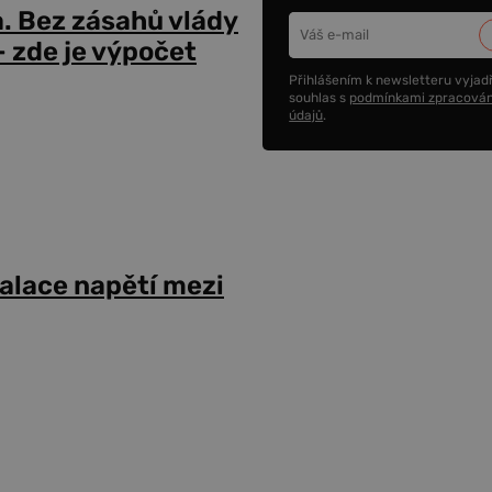
a. Bez zásahů vlády
 zde je výpočet
Přihlášením k newsletteru vyjadř
souhlas s
podmínkami zpracován
údajů
.
alace napětí mezi