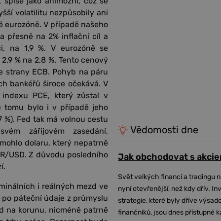
 spíše jako animózní, což se
šší volatilitu nezpůsobily ani
é eurozóně. V případě našeho
 přesně na 2% inflační cíl a
i, na 1,9 %. V eurozóně se
z 2,9 % na 2,8 %. Tento cenový
ze strany ECB. Pohyb na páru
ích bankéřů široce očekává. V
indexu PCE, který zůstal v
ě tomu bylo i v případě jeho
,7 %). Fed tak má volnou cestu
Vědomosti dne
svém zářijovém zasedání,
ohlo dolaru, který nepatrně
 EUR/USD. Z důvodu posledního
Jak obchodovat s akcie
í.
Svět velkých financí a tradingu 
minálních i reálných mezd ve
nyní otevřenější, než kdy dřív. In
ž po páteční údaje z průmyslu
strategie, které byly dříve výsa
ad na korunu, nicméně patrně
finančníků, jsou dnes přístupné 