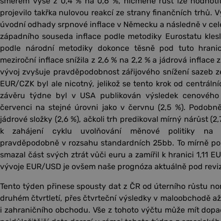
směrem výše z 0,4 % na 0,6 %, nicméně růst lze hodnotit
projevilo takřka nulovou reakcí ze strany finančních trhů. Vy
úvodní odhady srpnové inflace v Německu a následně v cel
západního souseda inflace podle metodiky Eurostatu klesla
podle národní metodiky dokonce těsně pod tuto hranic
meziroční inflace snížila z 2,6 % na 2,2 % a jádrová inflace 
vývoj zvyšuje pravděpodobnost zářijového snížení sazeb 
EUR/CZK byl ale nicotný, jelikož se tento krok od centráln
závěru týdne byl v USA publikován výsledek cenového 
červenci na stejné úrovni jako v červnu (2,5 %). Podobn
jádrové složky (2,6 %), ačkoli trh predikoval mírný nárůst (2
k zahájení cyklu uvolňování měnové politiky na 
pravděpodobně v rozsahu standardních 25bb. To mírně pom
smazal část svých ztrát vůči euru a zamířil k hranici 1,11
vývoje EUR/USD je ovšem naše prognóza aktuálně pod reviz
Tento týden přinese spousty dat z ČR od úterního růstu no
druhém čtvrtletí, přes čtvrteční výsledky v maloobchodě a
i zahraničního obchodu. Vše z tohoto výčtu může mít dop