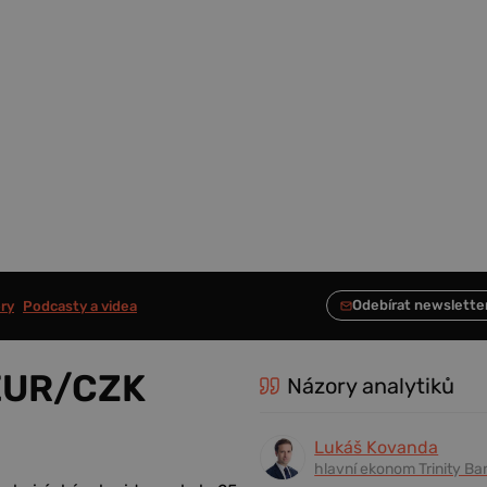
ry
Podcasty a videa
 EUR/CZK
Názory analytiků
Lukáš Kovanda
hlavní ekonom Trinity Ba