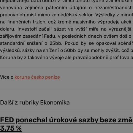
nejdůležitější data dorazí v rámci tohoto týdne z americké
věnována zejména pátečním údajům o nezaměstnanosti
pracovních míst mimo zemědělský sektor. Výsledky z minu
na finančních trzích, což kromě masivního výprodeje akcií v
dolaru. Investoři začali sázet ve vyšší míře na výraznějš
zářijovém zasedání Fedu, v posledních dnech ovšem došlo k
standardní snížení o 25bb. Pokud by se opakoval scéná
výsledků, sázky na snížení o 50bb by se mohly zvýšit, což b
Koruna by z takového vývoje ale pravděpodobně profitovala
Více o
koruna
česko
peníze
Další z rubriky Ekonomika
FED ponechal úrokové sazby beze změ
3,75 %