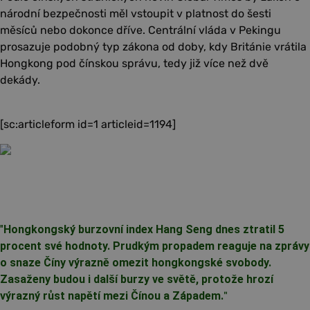
národní bezpečnosti měl vstoupit v platnost do šesti
měsíců nebo dokonce dříve. Centrální vláda v Pekingu
prosazuje podobný typ zákona od doby, kdy Británie vrátila
Hongkong pod čínskou správu, tedy již více než dvě
dekády.
[sc:articleform id=1 articleid=1194]
"
Hongkongský burzovní index Hang Seng dnes ztratil 5
procent své hodnoty. Prudkým propadem reaguje na zprávy
o snaze Číny výrazně omezit hongkongské svobody.
Zasaženy budou i další burzy ve světě, protože hrozí
výrazný růst napětí mezi Čínou a Západem.
"