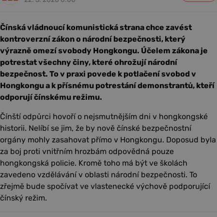
Čínská vládnoucí komunistická strana chce zavést
kontroverzní zákon o národní bezpečnosti, který
výrazně omezí svobody Hongkongu. Účelem zákona je
potrestat všechny činy, které ohrožují národní
bezpečnost. To v praxi povede k potlačení svobod v
Hongkongu a k přísnému potrestání demonstrantů, kteří
odporují čínskému režimu.
Čínští odpůrci hovoří o nejsmutnějším dni v hongkongské
historii. Nelíbí se jim, že by nově čínské bezpečnostní
orgány mohly zasahovat přímo v Hongkongu. Doposud byla
za boj proti vnitřním hrozbám odpovědná pouze
hongkongská policie. Kromě toho má být ve školách
zavedeno vzdělávání v oblasti národní bezpečnosti. To
zřejmě bude spočívat ve vlastenecké výchově podporující
čínský režim.