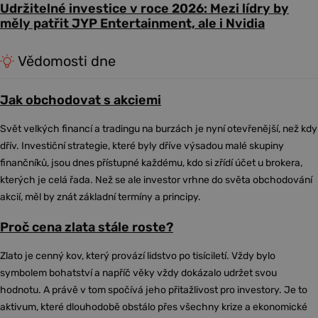
Udržitelné investice v roce 2026: Mezi lídry by
měly patřit JYP Entertainment, ale i Nvidia
Vědomosti dne
Jak obchodovat s akciemi
Svět velkých financí a tradingu na burzách je nyní otevřenější, než kdy
dřív. Investiční strategie, které byly dříve výsadou malé skupiny
finančníků, jsou dnes přístupné každému, kdo si zřídí účet u brokera,
kterých je celá řada. Než se ale investor vrhne do světa obchodování
akcií, měl by znát základní termíny a principy.
Proč cena zlata stále roste?
Zlato je cenný kov, který provází lidstvo po tisíciletí. Vždy bylo
symbolem bohatství a napříč věky vždy dokázalo udržet svou
hodnotu. A právě v tom spočívá jeho přitažlivost pro investory. Je to
aktivum, které dlouhodobě obstálo přes všechny krize a ekonomické