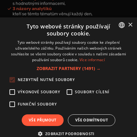
s hodnotnými informacemi,
3 názory analytiků
kteří se těmto tématům věnují každý den,
nová videa a podcasty
×
k prohloubení vašich znalostí.
Tyto webové stránky používají
soubory cookie.
CZECH
Tyto webové stránky používají soubory cookie ke zlepšení
uživatelského zážitku. Používáním našich webových stránek
CZ
souhlasíte se všemi soubory cookie v souladu s našimi zásadami
Přihlášením k newsletteru vyjadřujete svůj souhlas s
podmínkami
používání souborů cookie.
Více informací
zpracování osobních údajů
.
ZOBRAZIT PARTNERY
(1491) →
Kontakt
NEZBYTNĚ NUTNÉ SOUBORY
Zásady používání souborů cookies
Zpracování osobních údajů
VÝKONOVÉ SOUBORY
SOUBORY CÍLENÍ
Autoři
Nastavení cookies
FUNKČNÍ SOUBORY
VŠE PŘIJMOUT
VŠE ODMÍTNOUT
Copyright 2024 © Investice.cz. Všechna práva vyhrazena.
ZOBRAZIT PODROBNOSTI
Publikování nebo další šíření obsahu serveru www.investice.cz není možné bez