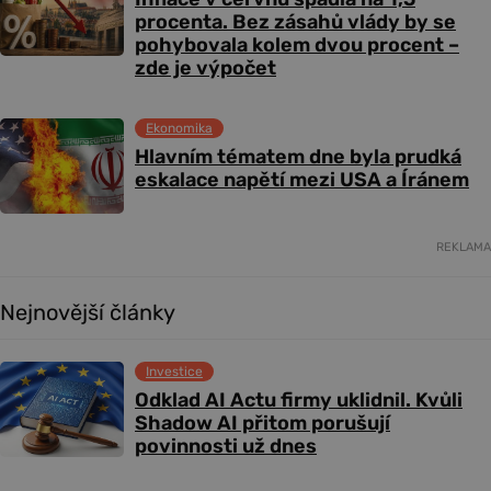
procenta. Bez zásahů vlády by se
pohybovala kolem dvou procent –
zde je výpočet
Ekonomika
Hlavním tématem dne byla prudká
eskalace napětí mezi USA a Íránem
REKLAMA
Nejnovější články
Investice
Odklad AI Actu firmy uklidnil. Kvůli
Shadow AI přitom porušují
povinnosti už dnes