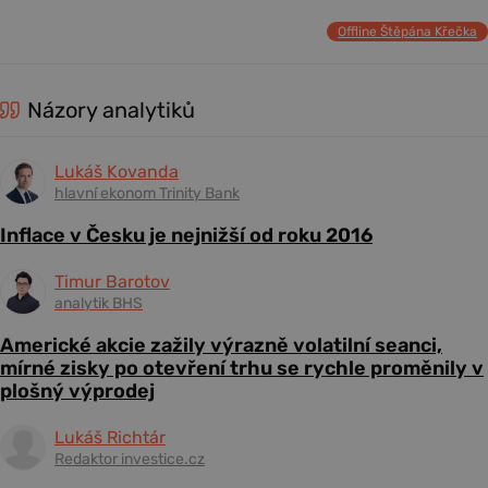
Offline Štěpána Křečka
Názory analytiků
Lukáš Kovanda
hlavní ekonom Trinity Bank
Inflace v Česku je nejnižší od roku 2016
Timur Barotov
analytik BHS
Americké akcie zažily výrazně volatilní seanci,
mírné zisky po otevření trhu se rychle proměnily v
plošný výprodej
Lukáš Richtár
Redaktor investice.cz