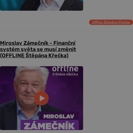
Offline Štěpána Křečka
Miroslav Zámečník - Finanční
systém světa se musí změnit
(OFFLINE Štěpána Křečka)