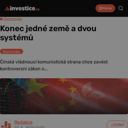
Menu
/
Ekonomika
Konec jedné země a dvou
systémů
Ekonomika
Čínská vládnoucí komunistická strana chce zavést
kontroverzní zákon o...
Redakce
Sdílet
22. 5. 2020 0:00