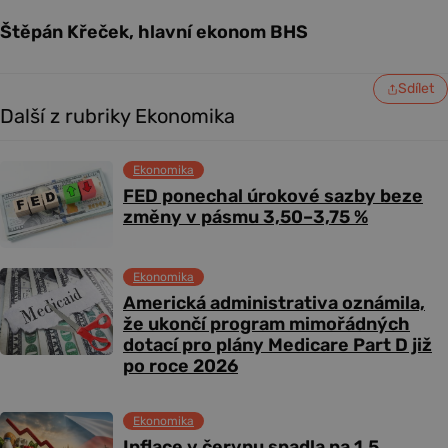
Štěpán Křeček, hlavní ekonom BHS
Sdílet
Další z rubriky Ekonomika
Ekonomika
FED ponechal úrokové sazby beze
změny v pásmu 3,50–3,75 %
Ekonomika
Americká administrativa oznámila,
že ukončí program mimořádných
dotací pro plány Medicare Part D již
po roce 2026
Ekonomika
Inflace v červnu spadla na 1,5