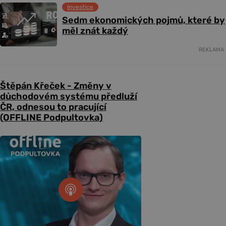
Investice
Sedm ekonomických pojmů, které by
měl znát každý
REKLAMA
Štěpán Křeček - Změny v
důchodovém systému předluží
ČR, odnesou to pracující
(OFFLINE Podpultovka)