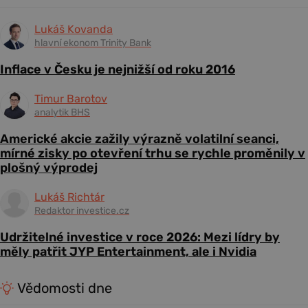
Lukáš Kovanda
hlavní ekonom Trinity Bank
Inflace v Česku je nejnižší od roku 2016
Timur Barotov
analytik BHS
Americké akcie zažily výrazně volatilní seanci,
mírné zisky po otevření trhu se rychle proměnily v
plošný výprodej
Lukáš Richtár
Redaktor investice.cz
Udržitelné investice v roce 2026: Mezi lídry by
měly patřit JYP Entertainment, ale i Nvidia
Vědomosti dne