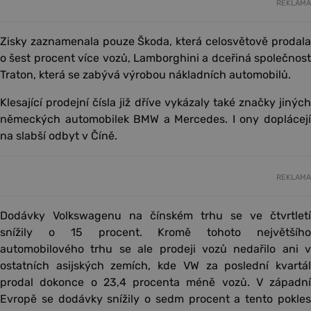
REKLAMA
Zisky zaznamenala pouze Škoda, která celosvětově prodala
o šest procent více vozů, Lamborghini a dceřiná společnost
Traton, která se zabývá výrobou nákladních automobilů.
Klesající prodejní čísla již dříve vykázaly také značky jiných
německých automobilek BMW a Mercedes. I ony doplácejí
na slabší odbyt v Číně.
REKLAMA
Dodávky Volkswagenu na čínském trhu se ve čtvrtletí
snížily o 15 procent. Kromě tohoto největšího
automobilového trhu se ale prodeji vozů nedařilo ani v
ostatních asijských zemích, kde VW za poslední kvartál
prodal dokonce o 23,4 procenta méně vozů. V západní
Evropě se dodávky snížily o sedm procent a tento pokles