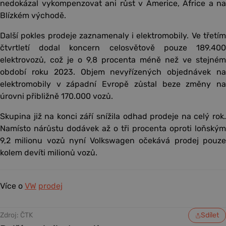
nedokázal vykompenzovat ani růst v Americe, Africe a na
Blízkém východě.
Další pokles prodeje zaznamenaly i elektromobily. Ve třetím
čtvrtletí dodal koncern celosvětově pouze 189.400
elektrovozů, což je o 9,8 procenta méně než ve stejném
období roku 2023. Objem nevyřízených objednávek na
elektromobily v západní Evropě zůstal beze změny na
úrovni přibližně 170.000 vozů.
Skupina již na konci září snížila odhad prodeje na celý rok.
Namísto nárůstu dodávek až o tři procenta oproti loňským
9,2 milionu vozů nyní Volkswagen očekává prodej pouze
kolem devíti milionů vozů.
Více o
VW
prodej
Zdroj: ČTK
Sdílet