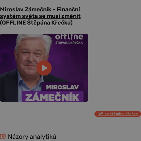
Miroslav Zámečník - Finanční
systém světa se musí změnit
(OFFLINE Štěpána Křečka)
Offline Štěpána Křečka
Názory analytiků