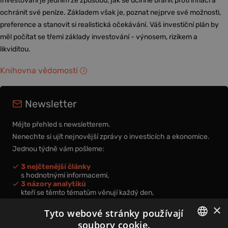
Investování je jedním ze způsobů, jak se účinně bránit proti inflaci a
ochránit své peníze. Základem však je, poznat nejprve své možnosti,
preference a stanovit si realistická očekávání. Váš investiční plán by
měl počítat se třemi základy investování - výnosem, rizikem a
likviditou.
Knihovna vědomostí
Newsletter
Mějte přehled s newsletterem.
Nenechte si ujít nejnovější zprávy o investicích a ekonomice.
Jednou týdně vám pošleme:
3 nejčtenější články
s hodnotnými informacemi,
3 názory analytiků
kteří se těmto tématům věnují každý den,
nová videa a podcasty
×
k prohloubení vašich znalostí.
Tyto webové stránky používají
soubory cookie.