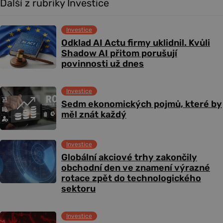
Další z rubriky Investice
Investice
Odklad AI Actu firmy uklidnil. Kvůli
Shadow AI přitom porušují
povinnosti už dnes
Investice
Sedm ekonomických pojmů, které by
měl znát každý
Investice
Globální akciové trhy zakončily
obchodní den ve znamení výrazné
rotace zpět do technologického
sektoru
Investice