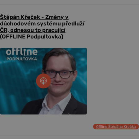
Štěpán Křeček - Změny v
důchodovém systému předluží
ČR, odnesou to pracující
(OFFLINE Podpultovka)
Offline Štěpána Křečka