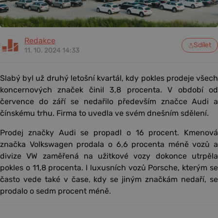
Redakce
Sdílet
11. 10. 2024 14:33
Slabý byl už druhý letošní kvartál, kdy pokles prodeje všech
koncernových značek činil 3,8 procenta. V období od
července do září se nedařilo především značce Audi a
čínskému trhu. Firma to uvedla ve svém dnešním sdělení.
Prodej značky Audi se propadl o 16 procent. Kmenová
značka Volkswagen prodala o 6,6 procenta méně vozů a
divize VW zaměřená na užitkové vozy dokonce utrpěla
pokles o 11,8 procenta. I luxusních vozů Porsche, kterým se
často vede také v čase, kdy se jiným značkám nedaří, se
prodalo o sedm procent méně.