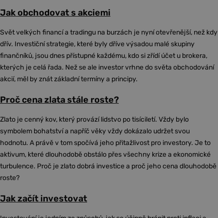
Jak obchodovat s akciemi
Svět velkých financí a tradingu na burzách je nyní otevřenější, než kdy
dřív. Investiční strategie, které byly dříve výsadou malé skupiny
finančníků, jsou dnes přístupné každému, kdo si zřídí účet u brokera,
kterých je celá řada. Než se ale investor vrhne do světa obchodování
akcií, měl by znát základní termíny a principy.
Proč cena zlata stále roste?
Zlato je cenný kov, který provází lidstvo po tisíciletí. Vždy bylo
symbolem bohatství a napříč věky vždy dokázalo udržet svou
hodnotu. A právě v tom spočívá jeho přitažlivost pro investory. Je to
aktivum, které dlouhodobě obstálo přes všechny krize a ekonomické
turbulence. Proč je zlato dobrá investice a proč jeho cena dlouhodobě
roste?
Jak začít investovat