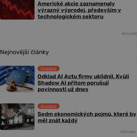
Americké akcie zaznamenaly
výrazný výprodej, především v
technologickém sektoru
REKLAMA
Nejnovější články
Investice
Odklad AI Actu firmy uklidnil. Kvůli
Shadow AI přitom porušují
povinnosti už dnes
Investice
Sedm ekonomických pojmů, které by
měl znát každý
REKLAMA