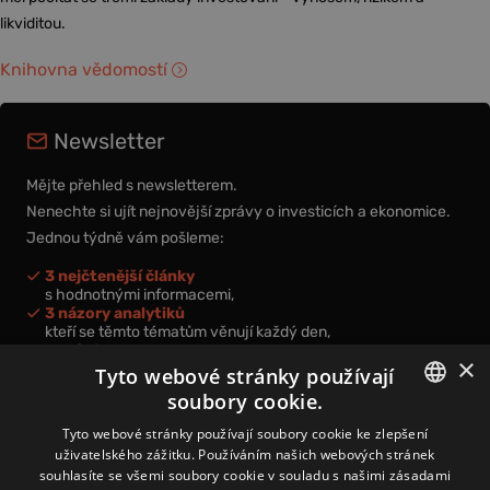
likviditou.
Knihovna vědomostí
Newsletter
Mějte přehled s newsletterem.
Nenechte si ujít nejnovější zprávy o investicích a ekonomice.
Jednou týdně vám pošleme:
3 nejčtenější články
s hodnotnými informacemi,
3 názory analytiků
kteří se těmto tématům věnují každý den,
nová videa a podcasty
×
k prohloubení vašich znalostí.
Tyto webové stránky používají
soubory cookie.
CZECH
Tyto webové stránky používají soubory cookie ke zlepšení
uživatelského zážitku. Používáním našich webových stránek
CZ
souhlasíte se všemi soubory cookie v souladu s našimi zásadami
Přihlášením k newsletteru vyjadřujete svůj souhlas s
podmínkami