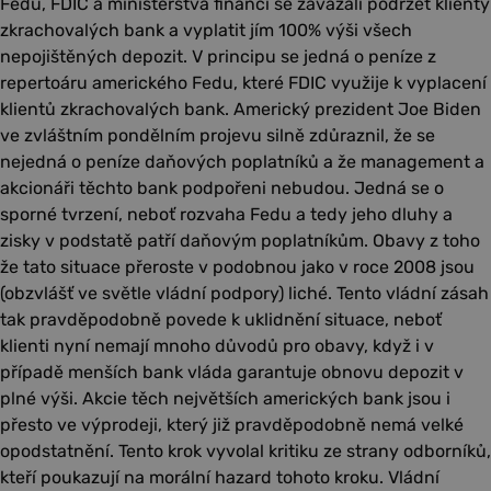
Fedu, FDIC a ministerstva financí se zavázali podržet klienty
zkrachovalých bank a vyplatit jím 100% výši všech
nepojištěných depozit. V principu se jedná o peníze z
repertoáru amerického Fedu, které FDIC využije k vyplacení
klientů zkrachovalých bank. Americký prezident Joe Biden
ve zvláštním pondělním projevu silně zdůraznil, že se
nejedná o peníze daňových poplatníků a že management a
akcionáři těchto bank podpořeni nebudou. Jedná se o
sporné tvrzení, neboť rozvaha Fedu a tedy jeho dluhy a
zisky v podstatě patří daňovým poplatníkům. Obavy z toho
že tato situace přeroste v podobnou jako v roce 2008 jsou
(obzvlášť ve světle vládní podpory) liché. Tento vládní zásah
tak pravděpodobně povede k uklidnění situace, neboť
klienti nyní nemají mnoho důvodů pro obavy, když i v
případě menších bank vláda garantuje obnovu depozit v
plné výši. Akcie těch největších amerických bank jsou i
přesto ve výprodeji, který již pravděpodobně nemá velké
opodstatnění. Tento krok vyvolal kritiku ze strany odborníků,
kteří poukazují na morální hazard tohoto kroku. Vládní