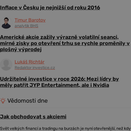
Inflace v Česku je nejnižší od roku 2016
Timur Barotov
analytik BHS
Americké akcie zažily výrazně volatilní seanci,
mírné zisky po otevření trhu se rychle proměnily v
plošný výprodej
Lukáš Richtár
Redaktor investice.cz
Udržitelné investice v roce 2026: Mezi lídry by
měly patřit JYP Entertainment, ale i Nvidia
Vědomosti dne
Jak obchodovat s akciemi
Svět velkých financí a tradingu na burzách je nyní otevřenější, než kdy