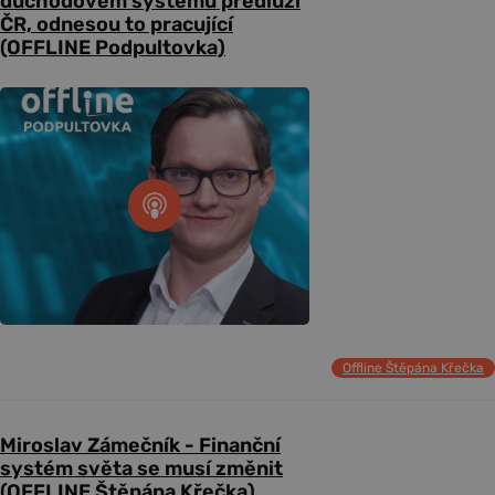
důchodovém systému předluží
ČR, odnesou to pracující
(OFFLINE Podpultovka)
Offline Štěpána Křečka
Miroslav Zámečník - Finanční
systém světa se musí změnit
(OFFLINE Štěpána Křečka)