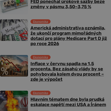
FED ponechal úrokové sazby beze
změny v pásmu 3,50–3,75 %
Ekonomika
Americká administrativa oznámila,
že ukončí program mimořádných
dotací pro plány Medicare Part D již
po roce 2026
Ekonomika
Inflace v červnu spadla na 1,5
procenta. Bez zásahů vlády by se
pohybovala kolem dvou procent –
zde je výpočet
Ekonomika
Hlavním tématem dne byla prudká
eskalace napětí mezi USA a Íránem