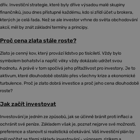
dřív. Investiční strategie, které byly dříve výsadou malé skupiny
finančníků, jsou dnes přístupné každému, kdo si zřídí účet u brokera,
kterých je celá řada. Než se ale investor vrhne do světa obchodování
akcií, měl by znát základní termíny a principy.
Proč cena zlata stále roste?
Zlato je cenný kov, který provází lidstvo po tisíciletí. Vždy bylo
symbolem bohatství a napříč věky vždy dokázalo udržet svou
hodnotu. A právě v tom spočívá jeho přitažlivost pro investory. Je to
aktivum, které dlouhodobě obstálo přes všechny krize a ekonomické
turbulence. Proč je zlato dobrá investice a proč jeho cena dlouhodobě
roste?
Jak začít investovat
Investování je jedním ze způsobů, jak se účinně bránit proti inflaci a
ochránit své peníze. Základem však je, poznat nejprve své možnosti,
preference a stanovit si realistická očekávání. Váš investiční plán by
měl počítat se třemi základy investování - výnosem, rizikem a