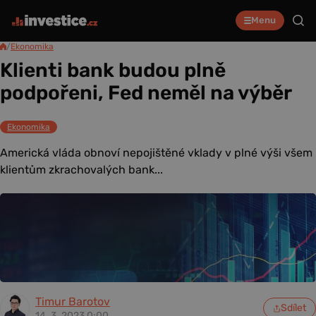
Menu
/
Ekonomika
Klienti bank budou plně
podpořeni, Fed neměl na výběr
Ekonomika
Americká vláda obnoví nepojištěné vklady v plné výši všem
klientům zkrachovalých bank...
Timur Barotov
Sdílet
14. 3. 2023 0:00