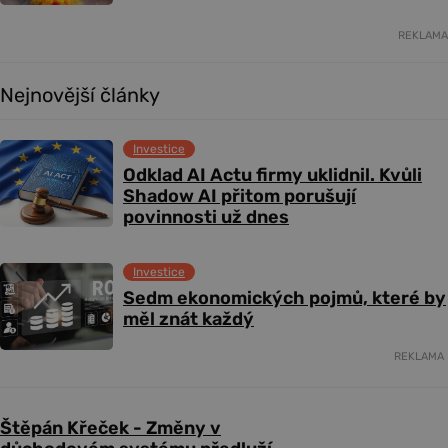
REKLAMA
Nejnovější články
Investice
Odklad AI Actu firmy uklidnil. Kvůli
Shadow AI přitom porušují
povinnosti už dnes
Investice
Sedm ekonomických pojmů, které by
měl znát každý
REKLAMA
Štěpán Křeček - Změny v