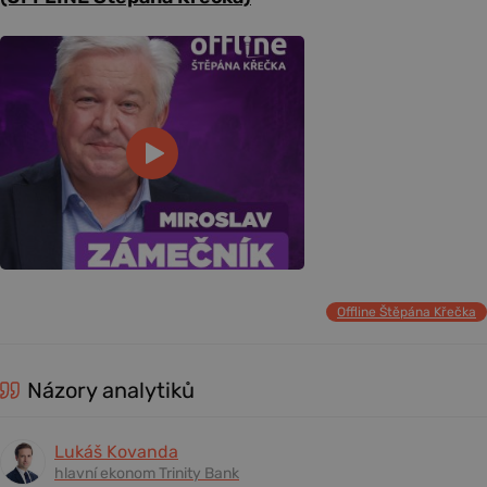
Offline Štěpána Křečka
Názory analytiků
Lukáš Kovanda
hlavní ekonom Trinity Bank