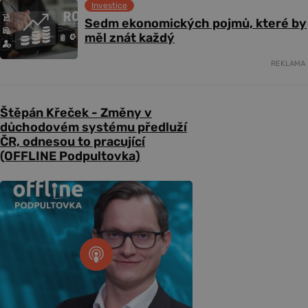
Investice
Sedm ekonomických pojmů, které by
měl znát každý
REKLAMA
Štěpán Křeček - Změny v
důchodovém systému předluží
ČR, odnesou to pracující
(OFFLINE Podpultovka)