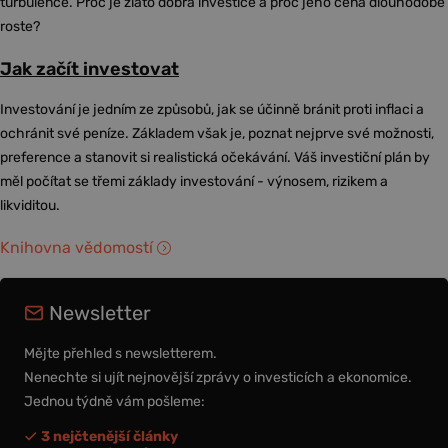
turbulence. Proč je zlato dobrá investice a proč jeho cena dlouhodobě
roste?
Jak začít investovat
Investování je jedním ze způsobů, jak se účinně bránit proti inflaci a
ochránit své peníze. Základem však je, poznat nejprve své možnosti,
preference a stanovit si realistická očekávání. Váš investiční plán by
měl počítat se třemi základy investování - výnosem, rizikem a
likviditou.
Knihovna vědomostí
Newsletter
Mějte přehled s newsletterem.
Nenechte si ujít nejnovější zprávy o investicích a ekonomice.
Jednou týdně vám pošleme:
3 nejčtenější články