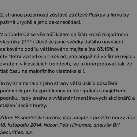
2. stranou pozornosti zůstává ztrátový Paskov a firma by
patrně urychlila jeho dekonsolidaci.
V případě O2 se vše točí kolem dalších kroků majoritního
vlastníka (PPF). Jestliže jsme svědky dalšího navýšení
celkového podílu většinového majitele (na 83,15%) a
čtvrtletní výsledky ani rok od jeho angažmá ve firmě nejsou
zvratem v klesajících trendech, lze to interpretovat tak, že
tlak času na majoritního vlastníka sílí.
To by znamenalo z jeho strany větší úsilí o dosažení
podmínek pro bezproblémovou manipulaci s majetkem
podniku, tedy snahu o vytěsnění menšinových akcionářů a
stažení akcií z burzy.
Zdroj: Hospodářské noviny, Kdo odejde z pražské burzy dřív,
18. listopadu 2014, Názor: Petr Hlinomaz, analytik BH
Securities, a.s.