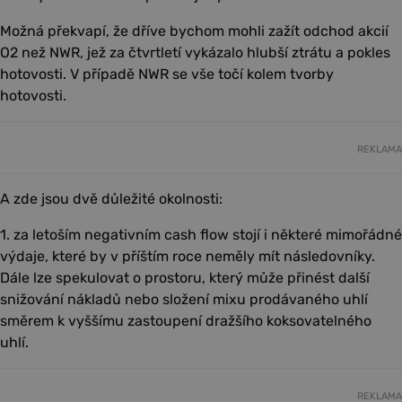
Možná překvapí, že dříve bychom mohli zažít odchod akcií
O2 než NWR, jež za čtvrtletí vykázalo hlubší ztrátu a pokles
hotovosti. V případě NWR se vše točí kolem tvorby
hotovosti.
REKLAMA
A zde jsou dvě důležité okolnosti:
1. za letoším negativním cash flow stojí i některé mimořádné
výdaje, které by v příštím roce neměly mít následovníky.
Dále lze spekulovat o prostoru, který může přinést další
snižování nákladů nebo složení mixu prodávaného uhlí
směrem k vyššímu zastoupení dražšího koksovatelného
uhlí.
REKLAMA