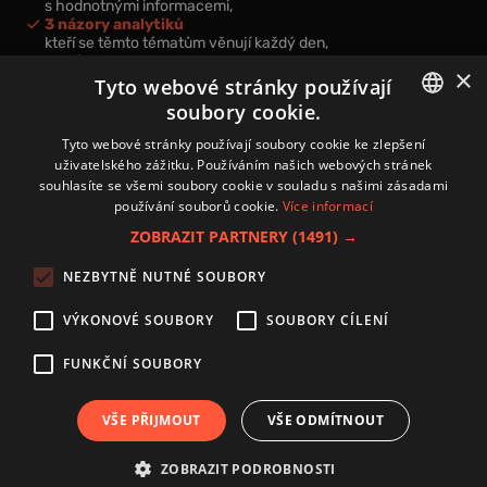
s hodnotnými informacemi,
3 názory analytiků
kteří se těmto tématům věnují každý den,
nová videa a podcasty
×
k prohloubení vašich znalostí.
Tyto webové stránky používají
soubory cookie.
CZECH
Tyto webové stránky používají soubory cookie ke zlepšení
uživatelského zážitku. Používáním našich webových stránek
CZ
souhlasíte se všemi soubory cookie v souladu s našimi zásadami
Přihlášením k newsletteru vyjadřujete svůj souhlas s
podmínkami
používání souborů cookie.
Více informací
zpracování osobních údajů
.
ZOBRAZIT PARTNERY
(1491) →
Kontakt
NEZBYTNĚ NUTNÉ SOUBORY
Zásady používání souborů cookies
Zpracování osobních údajů
VÝKONOVÉ SOUBORY
SOUBORY CÍLENÍ
Autoři
Nastavení cookies
FUNKČNÍ SOUBORY
VŠE PŘIJMOUT
VŠE ODMÍTNOUT
Copyright 2024 © Investice.cz. Všechna práva vyhrazena.
ZOBRAZIT PODROBNOSTI
Publikování nebo další šíření obsahu serveru www.investice.cz není možné bez