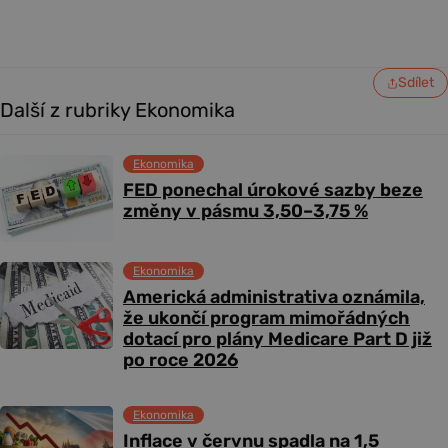
Sdílet
Další z rubriky Ekonomika
Ekonomika
FED ponechal úrokové sazby beze
změny v pásmu 3,50–3,75 %
Ekonomika
Americká administrativa oznámila,
že ukončí program mimořádných
dotací pro plány Medicare Part D již
po roce 2026
Ekonomika
Inflace v červnu spadla na 1,5