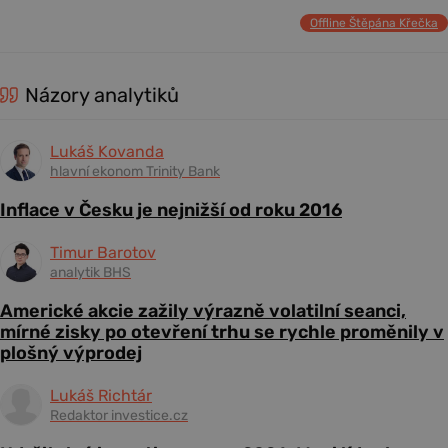
Offline Štěpána Křečka
Názory analytiků
Lukáš Kovanda
hlavní ekonom Trinity Bank
Inflace v Česku je nejnižší od roku 2016
Timur Barotov
analytik BHS
Americké akcie zažily výrazně volatilní seanci,
mírné zisky po otevření trhu se rychle proměnily v
plošný výprodej
Lukáš Richtár
Redaktor investice.cz