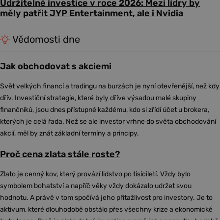
Udržitelné investice v roce 2026: Mezi lídry by
měly patřit JYP Entertainment, ale i Nvidia
Vědomosti dne
Jak obchodovat s akciemi
Svět velkých financí a tradingu na burzách je nyní otevřenější, než kdy
dřív. Investiční strategie, které byly dříve výsadou malé skupiny
finančníků, jsou dnes přístupné každému, kdo si zřídí účet u brokera,
kterých je celá řada. Než se ale investor vrhne do světa obchodování
akcií, měl by znát základní termíny a principy.
Proč cena zlata stále roste?
Zlato je cenný kov, který provází lidstvo po tisíciletí. Vždy bylo
symbolem bohatství a napříč věky vždy dokázalo udržet svou
hodnotu. A právě v tom spočívá jeho přitažlivost pro investory. Je to
aktivum, které dlouhodobě obstálo přes všechny krize a ekonomické