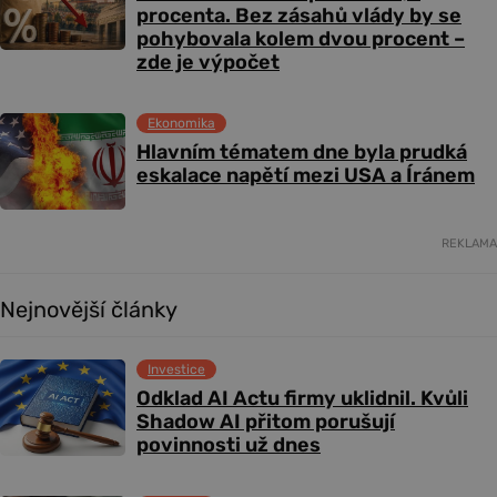
procenta. Bez zásahů vlády by se
pohybovala kolem dvou procent –
zde je výpočet
Ekonomika
Hlavním tématem dne byla prudká
eskalace napětí mezi USA a Íránem
REKLAMA
Nejnovější články
Investice
Odklad AI Actu firmy uklidnil. Kvůli
Shadow AI přitom porušují
povinnosti už dnes