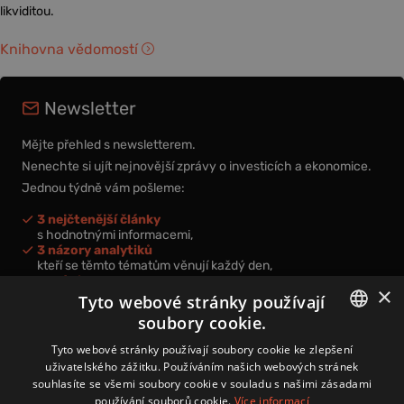
likviditou.
Knihovna vědomostí
Newsletter
Mějte přehled s newsletterem.
Nenechte si ujít nejnovější zprávy o investicích a ekonomice.
Jednou týdně vám pošleme:
3 nejčtenější články
s hodnotnými informacemi,
3 názory analytiků
kteří se těmto tématům věnují každý den,
nová videa a podcasty
×
k prohloubení vašich znalostí.
Tyto webové stránky používají
soubory cookie.
CZECH
Tyto webové stránky používají soubory cookie ke zlepšení
uživatelského zážitku. Používáním našich webových stránek
CZ
souhlasíte se všemi soubory cookie v souladu s našimi zásadami
Přihlášením k newsletteru vyjadřujete svůj souhlas s
podmínkami
používání souborů cookie.
Více informací
zpracování osobních údajů
.