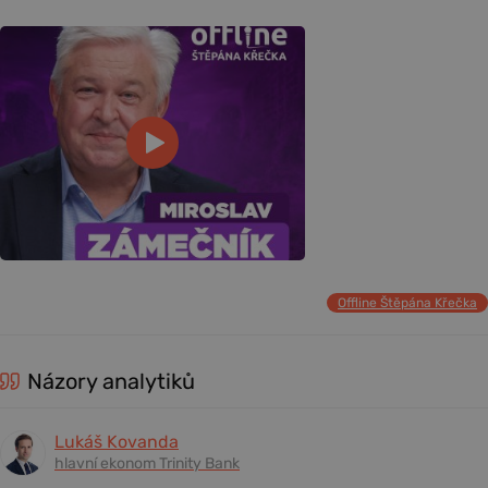
Offline Štěpána Křečka
Názory analytiků
Lukáš Kovanda
hlavní ekonom Trinity Bank