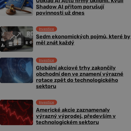
Odklad AI Actu firmy uklidnil. Kvůli
Shadow AI přitom porušují
povinnosti už dnes
Investice
Sedm ekonomických pojmů, které by
měl znát každý
Investice
Globální akciové trhy zakončily
obchodní den ve znamení výrazné
rotace zpět do technologického
sektoru
Investice
Americké akcie zaznamenaly
výrazný výprodej, především v
technologickém sektoru