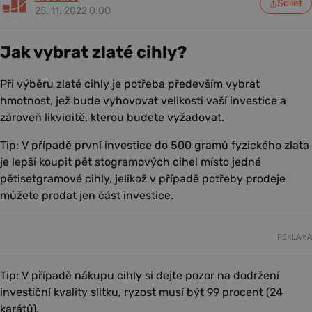
Sdílet
25. 11. 2022 0:00
Jak vybrat zlaté cihly?
Při výběru zlaté cihly je potřeba především vybrat
hmotnost, jež bude vyhovovat velikosti vaší investice a
zároveň likviditě, kterou budete vyžadovat.
Tip:
V případě první investice do 500 gramů fyzického zlata
je lepší koupit pět stogramových cihel místo jedné
pětisetgramové cihly, jelikož v případě potřeby prodeje
můžete prodat jen část investice.
REKLAMA
Tip:
V případě nákupu cihly si dejte pozor na dodržení
investiční kvality slitku, ryzost musí být 99 procent (24
karátů).