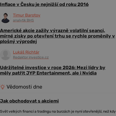
Inflace v Česku je nejnižší od roku 2016
Timur Barotov
analytik BHS
Americké akcie zažily výrazně volatilní seanci,
mírné zisky po otevření trhu se rychle proměnily v
plošný výprodej
Lukáš Richtár
Redaktor investice.cz
Udržitelné investice v roce 2026: Mezi lídry by
měly patřit JYP Entertainment, ale i Nvidia
Vědomosti dne
Jak obchodovat s akciemi
Svět velkých financí a tradingu na burzách je nyní otevřenější, než kdy