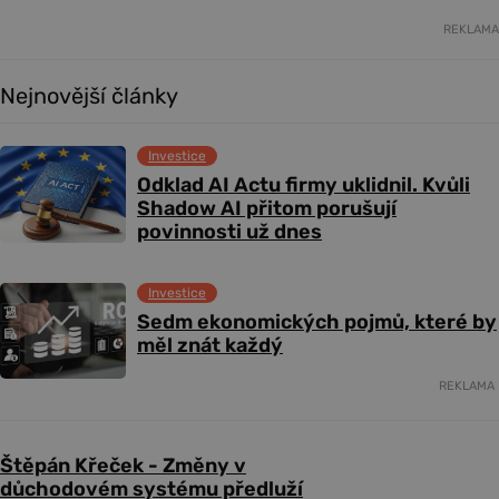
REKLAMA
Nejnovější články
Investice
Odklad AI Actu firmy uklidnil. Kvůli
Shadow AI přitom porušují
povinnosti už dnes
Investice
Sedm ekonomických pojmů, které by
měl znát každý
REKLAMA
Štěpán Křeček - Změny v
důchodovém systému předluží