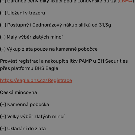
(+) Garance ceny díky fixaci podle Londýnské burzy (
LBMA
)
(+) Uložení v trezoru
(+) Postupný i Jednorázový nákup slitků od 31,3g
(-) Malý výběr zlatých mincí
(-) Výkup zlata pouze na kamenné pobočce
Provést registraci a nakoupit slitky PAMP u BH Securities
přes platformu BHS Eagle
https://eagle.bhs.cz/Registrace
Česká mincovna
(+) Kamenná pobočka
(+) Velký výběr zlatých mincí
(+) Ukládání do zlata