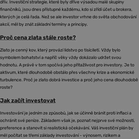
dřív. Investiční strategie, které byly dříve výsadou malé skupiny
finančníků, jsou dnes přístupné každému, kdo si zřídí účet u brokera,
kterých je celá řada. Než se ale investor vrhne do světa obchodování
akcií, měl by znát základní termíny a principy.
Proč cena zlata stále roste?
Zlato je cenný kov, který provází lidstvo po tisíciletí. Vždy bylo
symbolem bohatství a napříč věky vždy dokázalo udržet svou
hodnotu. A právě v tom spočívá jeho přitažlivost pro investory. Je to
aktivum, které dlouhodobě obstálo přes všechny krize a ekonomické
turbulence. Proč je zlato dobrá investice a proč jeho cena dlouhodobě
roste?
Jak začít investovat
Investování je jedním ze způsobů, jak se účinně bránit proti inflaci a
ochránit své peníze. Základem však je, poznat nejprve své možnosti,
preference a stanovit si realistická očekávání. Váš investiční plán by
měl počítat se třemi základy investování - výnosem, rizikem a