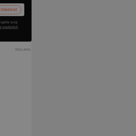
ujete svůj
í osobních
REKLAMA