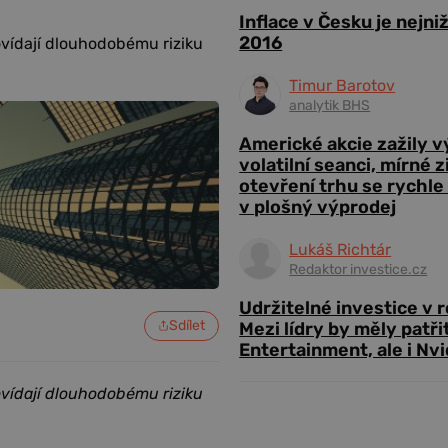
Inflace v Česku je nejni
2016
ovídají dlouhodobému riziku
Timur Barotov
analytik BHS
Americké akcie zažily 
volatilní seanci, mírné 
otevření trhu se rychle
v plošný výprodej
Lukáš Richtár
Redaktor investice.cz
Udržitelné investice v 
Sdílet
Mezi lídry by měly patři
Entertainment, ale i Nvi
ovídají dlouhodobému riziku