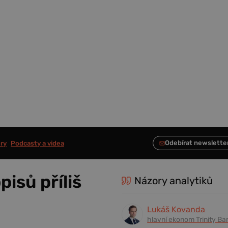
ry
Podcasty a videa
isů příliš
Názory analytiků
Lukáš Kovanda
hlavní ekonom Trinity Ba