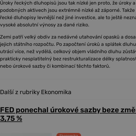
Úroky řeckých dluhopisů jsou tak nízké jen proto, že úroky 
podobných aktivech jsou extrémně nízké až záporné. Takže v
řecké dluhopisy levnější než jiné investice, ale to ještě ne
vysoké absolutní výnosy za dané riziko.
Zemi patří velký obdiv za nedávné utahování opasků a dosa
jejich státního rozpočtu. Po započtení úroků a splátek dluh
utrácí více, než vydělá, celkový objem vládního dluhu zůst
prakticky nesplatitelný bez restrukturalizace délky splatnos
nebo úrokové sazby či kombinací těchto faktorů.
Další z rubriky Ekonomika
FED ponechal úrokové sazby beze změ
3,75 %
Ekonomika