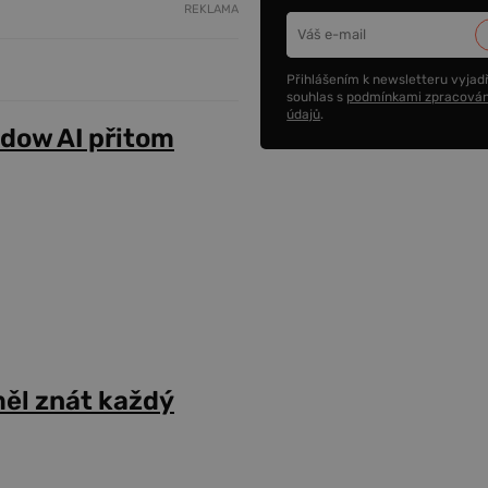
REKLAMA
Přihlášením k newsletteru vyjadř
souhlas s
podmínkami zpracován
údajů
.
adow AI přitom
ěl znát každý