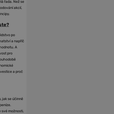
elá řada. Než se
odování akcií,
incipy.
oste?
lidstvo po
hatství a napříč
hodnotu. A
vost pro
dlouhodobě
onomické
nvestice a proč
, jak se účinně
 peníze.
e své možnosti,