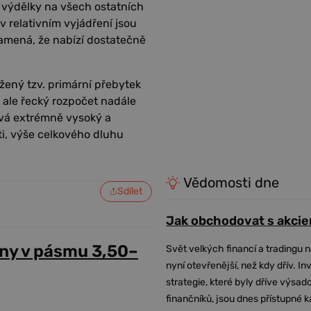
a výdělky na všech ostatních
 relativním vyjádření jsou
znamená, že nabízí dostatečně
žený tzv. primární přebytek
u ale řecký rozpočet nadále
ává extrémně vysoký a
ti, výše celkového dluhu
Vědomosti dne
Sdílet
Jak obchodovat s akcie
ny v pásmu 3,50–
Svět velkých financí a tradingu 
nyní otevřenější, než kdy dřív. In
strategie, které byly dříve výsa
finančníků, jsou dnes přístupné 