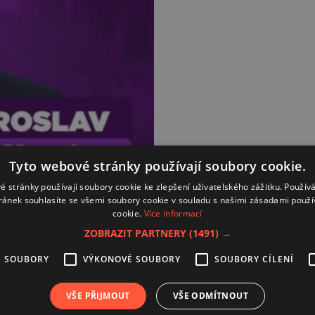
Tyto webové stránky používají soubory cookie.
é stránky používají soubory cookie ke zlepšení uživatelského zážitku. Použív
ránek souhlasíte se všemi soubory cookie v souladu s našimi zásadami použí
cookie.
Více informací
ZOBRAZIT PARTNERY
(1491) →
É SOUBORY
VÝKONOVÉ SOUBORY
SOUBORY CÍLENÍ
Kontakt
Zásady používání souborů coo
VŠE PŘIJMOUT
VŠE ODMÍTNOUT
Zpracování osobních údajů