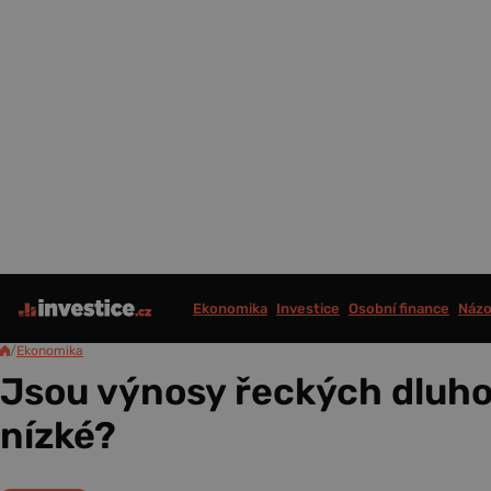
Ekonomika
Investice
Osobní finance
Názo
/
Ekonomika
Jsou výnosy řeckých dluhop
nízké?