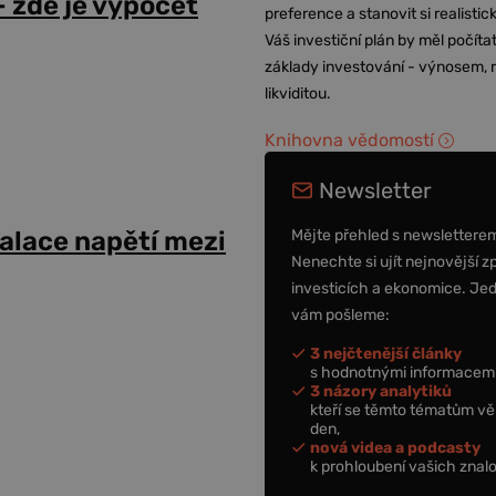
 zde je výpočet
preference a stanovit si realisti
Váš investiční plán by měl počítat
základy investování - výnosem, r
likviditou.
Knihovna vědomostí
Newsletter
Mějte přehled s newslettere
alace napětí mezi
Nenechte si ujít nejnovější z
investicích a ekonomice. Je
vám pošleme:
3 nejčtenější články
s hodnotnými informacemi
3 názory analytiků
kteří se těmto tématům vě
den,
nová videa a podcasty
k prohloubení vašich znalo