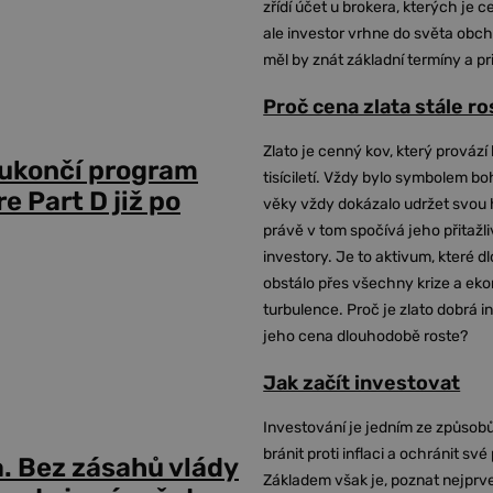
zřídí účet u brokera, kterých je c
ale investor vrhne do světa obch
měl by znát základní termíny a pr
Proč cena zlata stále r
Zlato je cenný kov, který provází 
 ukončí program
tisíciletí. Vždy bylo symbolem bo
 Part D již po
věky vždy dokázalo udržet svou 
právě v tom spočívá jeho přitažli
investory. Je to aktivum, které 
obstálo přes všechny krize a ek
turbulence. Proč je zlato dobrá i
jeho cena dlouhodobě roste?
Jak začít investovat
Investování je jedním ze způsobů
bránit proti inflaci a ochránit své
a. Bez zásahů vlády
Základem však je, poznat nejprv