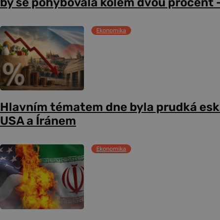
by se pohybovala kolem dvou procent –
Ekonomika
Hlavním tématem dne byla prudká esk
USA a Íránem
Ekonomika