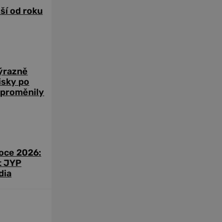
žší od roku
výrazně
zisky po
 proměnily
roce 2026:
t JYP
dia