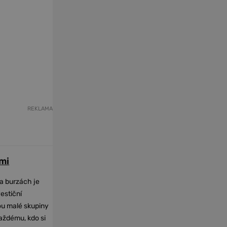
REKLAMA
mi
na burzách je
vestiční
dou malé skupiny
každému, kdo si