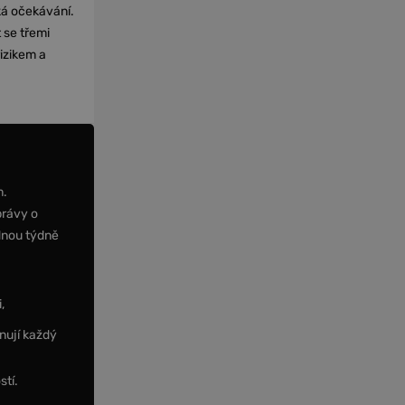
cká očekávání.
 se třemi
izikem a
m.
právy o
dnou týdně
,
nují každý
stí.