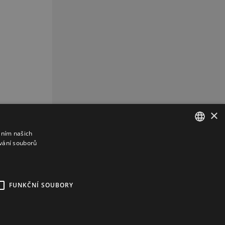
×
áním našich
vání souborů
CZECH
CZ
REKLAMA
FUNKČNÍ SOUBORY
kies