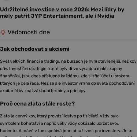
Udržitelné investice v roce 2026: Mezi lídry by
měly patřit JYP Entertainment, ale i Nvidia
Vědomosti dne
Jak obchodovat s akciemi
Svět velkých financí a tradingu na burzách je nyní otevřenější, než kdy
dřív. Investiční strategie, které byly dříve výsadou malé skupiny
finančníků, jsou dnes přístupné každému, kdo si zřídí účet u brokera,
kterých je celá řada. Než se ale investor vrhne do světa obchodování
akcií, měl by znát základní termíny a principy.
Proč cena zlata stále roste?
Zlato je cenný kov, který provází lidstvo po tisíciletí. Vždy bylo
symbolem bohatství a napříč věky vždy dokázalo udržet svou
hodnotu. A právě v tom spočívá jeho přitažlivost pro investory. Je to