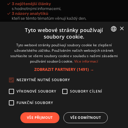
3 nejčtenější články
s hodnotnými informacemi,
3 názory analytiků
kteří se těmto tématům věnují každý den,
nová videa a podcasty
×
k prohloubení vašich znalostí.
Tyto webové stránky používají
soubory cookie.
CZECH
Tyto webové stránky používají soubory cookie ke zlepšení
uživatelského zážitku. Používáním našich webových stránek
CZ
souhlasíte se všemi soubory cookie v souladu s našimi zásadami
Přihlášením k newsletteru vyjadřujete svůj souhlas s
podmínkami
používání souborů cookie.
Více informací
zpracování osobních údajů
.
ZOBRAZIT PARTNERY
(1491) →
Kontakt
NEZBYTNĚ NUTNÉ SOUBORY
Zásady používání souborů cookies
Zpracování osobních údajů
VÝKONOVÉ SOUBORY
SOUBORY CÍLENÍ
Autoři
Nastavení cookies
FUNKČNÍ SOUBORY
VŠE PŘIJMOUT
VŠE ODMÍTNOUT
Copyright 2024 © Investice.cz. Všechna práva vyhrazena.