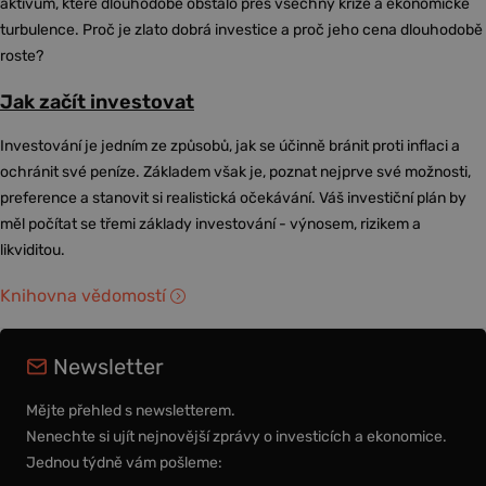
aktivum, které dlouhodobě obstálo přes všechny krize a ekonomické
turbulence. Proč je zlato dobrá investice a proč jeho cena dlouhodobě
roste?
Jak začít investovat
Investování je jedním ze způsobů, jak se účinně bránit proti inflaci a
ochránit své peníze. Základem však je, poznat nejprve své možnosti,
preference a stanovit si realistická očekávání. Váš investiční plán by
měl počítat se třemi základy investování - výnosem, rizikem a
likviditou.
Knihovna vědomostí
Newsletter
Mějte přehled s newsletterem.
Nenechte si ujít nejnovější zprávy o investicích a ekonomice.
Jednou týdně vám pošleme: