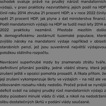
schodek svaluje právě na prudký nárůst mandatorních
výdajů, v praxi prakticky nezvratitelný, jejich podíl na HDP
činil roku 2014 zhruba 21 procent HDP; a v roce 2022 činily
opět 21 procent HDP, jak plyne z dat ministerstva financí.
Podíl mandatorních výdajů na HDP se tudíž mezi lety 2014 a
2022 prakticky nezměnil. Přestože mezitím došlo
k demografickému zestárnutí tuzemské populace, které
zvýšilo nároky na mandatorní výdaje například v oblasti
starobních penzí, jež jsou suverénně největší výdajovou
položkou státního rozpočtu.
Navrácení superhrubé mzdy by znamenalo ztrátu tváře,
definitivní přiznání porážky, jedné vládní strany, která její
zrušení ještě v opozici pomohla prosadit. A říkala přitom, že
její zrušení vykompenzuje škrty ve výdajích – na něž ale ve
slibovaném rozsahu nikdy nedošlo. Pročež právě se nynější
deficit svádí na údajný prudký růst mandatorních výdajů z
doby působení minulé vlády či vlád, a nikoli na nedodržení
slibu dostatečných škrtů v podání vlády současné.