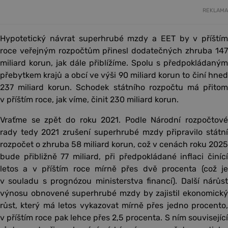
REKLAMA
Hypotetický návrat superhrubé mzdy a EET by v příštím
roce veřejným rozpočtům přinesl dodatečných zhruba 147
miliard korun, jak dále přiblížíme. Spolu s předpokládaným
přebytkem krajů a obcí ve výši 90 miliard korun to činí hned
237 miliard korun. Schodek státního rozpočtu má přitom
v příštím roce, jak víme, činit 230 miliard korun.
Vraťme se zpět do roku 2021. Podle Národní rozpočtové
rady tedy 2021 zrušení superhrubé mzdy připravilo státní
rozpočet o zhruba 58 miliard korun, což v cenách roku 2025
bude přibližně 77 miliard, při předpokládané inflaci činící
letos a v příštím roce mírně přes dvě procenta (což je
v souladu s prognózou ministerstva financí). Další nárůst
výnosu obnovené superhrubé mzdy by zajistil ekonomický
růst, který má letos vykazovat mírně přes jedno procento,
v příštím roce pak lehce přes 2,5 procenta. S ním související