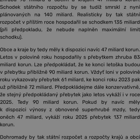
Schodek státního rozpočtu by se tudíž smrskl z nyní
plánovaných na 140 miliard. Realisticky by tak státní
rozpočet v příštím roce hospodařil se schodkem 135 miliard
(při předpokladu, že nebude naplněn maximální limit
schodku).
Obce a kraje by tedy měly k dispozici navíc 47 miliard korun.
Letos v polovině roku hospodařily s přebytkem zhruba 83
miliard korun. Lze předpokládat, že ke konci letoška budou
v přebytku přibližně 90 miliard korun. Vždyť loni v polovině
roku vykazovaly přebytek 61 miliard, ke konci roku 2023 pak
už přibližně 72 miliard. Předpokládejme dále konzervativně,
že stejný předpokládaný přebytek jako letos vykáží i v roce
2025. Tedy 90 miliard korun. Pokud by navíc měly
k dispozici výnosy z obnovené superhrubé mzdy, tedy
oněch 47 miliard, vykáží roku 2025 přebytek 137 miliard
korun.
Dohromady by tak státní rozpočet a rozpočty krajů a obcí