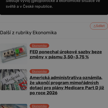
Sleduje vývoj (geo)politické a ekonomické situace ve
světě a v České republice.
Sdílet
Další z rubriky Ekonomika
Ekonomika
FED ponechal úrokové sazby beze
změny v pásmu 3,50–3,75 %
Ekonomika
Americká administrativa oznámila,
že ukončí program mimořádných
dotací pro plány Medicare Part D již
po roce 2026
Ekonomika