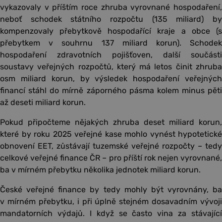
vykazovaly v příštím roce zhruba vyrovnané hospodaření,
neboť schodek státního rozpočtu (135 miliard) by
kompenzovaly přebytkově hospodařící kraje a obce (s
přebytkem v souhrnu 137 miliard korun). Schodek
hospodaření zdravotních pojišťoven, další součásti
soustavy veřejných rozpočtů, který má letos činit zhruba
osm miliard korun, by výsledek hospodaření veřejných
financí stáhl do mírně záporného pásma kolem minus pěti
až deseti miliard korun.
Pokud připočteme nějakých zhruba deset miliard korun,
které by roku 2025 veřejné kase mohlo vynést hypotetické
obnovení EET, zůstávají tuzemské veřejné rozpočty – tedy
celkové veřejné finance ČR – pro příští rok nejen vyrovnané,
ba v mírném přebytku několika jednotek miliard korun.
České veřejné finance by tedy mohly být vyrovnány, ba
v mírném přebytku, i při úplně stejném dosavadním vývoji
mandatorních výdajů. I když se často vina za stávající