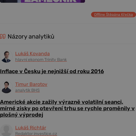
Offline Štěpána Křečka
Názory analytiků
Lukáš Kovanda
hlavní ekonom Trinity Bank
Inflace v Česku je nejnižší od roku 2016
Timur Barotov
analytik BHS
Americké akcie zažily výrazně volatilní seanci,
mírné zisky po otevření trhu se rychle proměnily v
plošný výprodej
Lukáš Richtár
Redaktor investice.cz