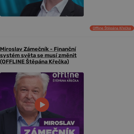
Offline Štěpána Křečka
Miroslav Zámečník - Finanční
systém světa se musí změnit
(OFFLINE Štěpána Křečka)