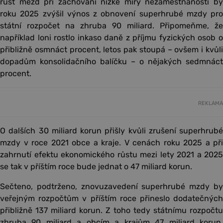
růst mezd při zachování nízké míry nezaměstnanosti by
roku 2025 zvýšil výnos z obnovení superhrubé mzdy pro
státní rozpočet na zhruba 90 miliard. Připomeňme, že
například loni rostlo inkaso daně z příjmu fyzických osob o
přibližně osmnáct procent, letos pak stoupá – ovšem i kvůli
dopadům konsolidačního balíčku – o nějakých sedmnáct
procent.
REKLAMA
O dalších 30 miliard korun přišly kvůli zrušení superhrubé
mzdy v roce 2021 obce a kraje. V cenách roku 2025 a při
zahrnutí efektu ekonomického růstu mezi lety 2021 a 2025
se tak v příštím roce bude jednat o 47 miliard korun.
Sečteno, podtrženo, znovuzavedení superhrubé mzdy by
veřejným rozpočtům v příštím roce přineslo dodatečných
přibližně 137 miliard korun. Z toho tedy státnímu rozpočtu
zhruba 90 miliard a obcím a krajům 47 miliard korun.