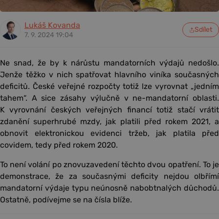
Lukáš Kovanda
Sdílet
7. 9. 2024 19:04
Ne snad, že by k nárůstu mandatorních výdajů nedošlo.
Jenže těžko v nich spatřovat hlavního viníka současných
deficitů. České veřejné rozpočty totiž lze vyrovnat „jedním
tahem“. A sice zásahy výlučně v ne-mandatorní oblasti.
K vyrovnání českých veřejných financí totiž stačí vrátit
zdanění superhrubé mzdy, jak platili před rokem 2021, a
obnovit elektronickou evidenci tržeb, jak platila před
covidem, tedy před rokem 2020.
To není volání po znovuzavedení těchto dvou opatření. To je
demonstrace, že za současnými deficity nejdou olbřímí
mandatorní výdaje typu neúnosně nabobtnalých důchodů.
Ostatně, podívejme se na čísla blíže.