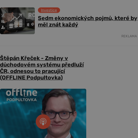
Investice
Sedm ekonomických pojmů, které by
měl znát každý
REKLAMA
Štěpán Křeček - Změny v
důchodovém systému předluží
ČR, odnesou to pracující
(OFFLINE Podpultovka)