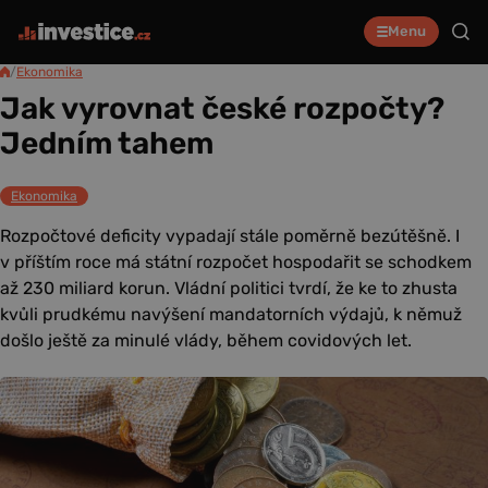
Menu
/
Ekonomika
Jak vyrovnat české rozpočty?
Jedním tahem
Ekonomika
Rozpočtové deficity vypadají stále poměrně bezútěšně. I
v příštím roce má státní rozpočet hospodařit se schodkem
až 230 miliard korun. Vládní politici tvrdí, že ke to zhusta
kvůli prudkému navýšení mandatorních výdajů, k němuž
došlo ještě za minulé vlády, během covidových let.