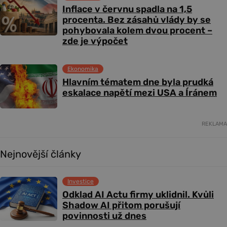
Inflace v červnu spadla na 1,5
procenta. Bez zásahů vlády by se
pohybovala kolem dvou procent –
zde je výpočet
Ekonomika
Hlavním tématem dne byla prudká
eskalace napětí mezi USA a Íránem
REKLAMA
Nejnovější články
Investice
Odklad AI Actu firmy uklidnil. Kvůli
Shadow AI přitom porušují
povinnosti už dnes