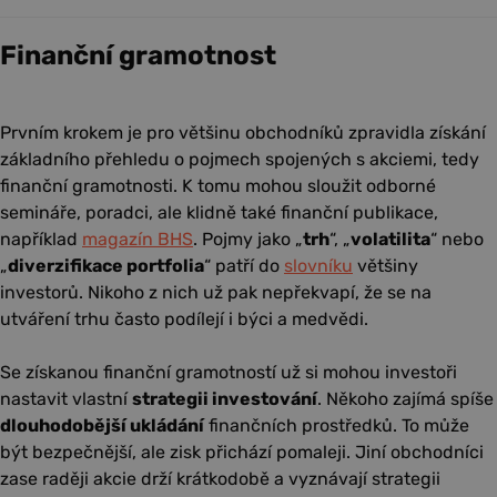
Finanční gramotnost
Prvním krokem je pro většinu obchodníků zpravidla získání
základního přehledu o pojmech spojených s akciemi, tedy
finanční gramotnosti. K tomu mohou sloužit odborné
semináře, poradci, ale klidně také finanční publikace,
například
magazín BHS
. Pojmy jako „
trh
“, „
volatilita
“ nebo
„
diverzifikace portfolia
“ patří do
slovníku
většiny
investorů. Nikoho z nich už pak nepřekvapí, že se na
utváření trhu často podílejí i býci a medvědi.
Se získanou finanční gramotností už si mohou investoři
nastavit vlastní
strategii investování
. Někoho zajímá spíše
dlouhodobější ukládání
finančních prostředků. To může
být bezpečnější, ale zisk přichází pomaleji. Jiní obchodníci
zase raději akcie drží krátkodobě a vyznávají strategii