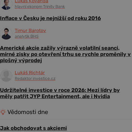
Lukáš Kovanda
hlavní ekonom Trinity Bank
Inflace v Česku je nejnižší od roku 2016
Timur Barotov
analytik BHS
Americké akcie zažily výrazně volatilní seanci,
mírné zisky po otevření trhu se rychle proměnily v
plošný výprodej
Lukáš Richtár
Redaktor investice.cz
Udržitelné investice v roce 2026: Mezi lídry by
měly patřit JYP Entertainment, ale i Nvidia
Vědomosti dne
Jak obchodovat s akciemi