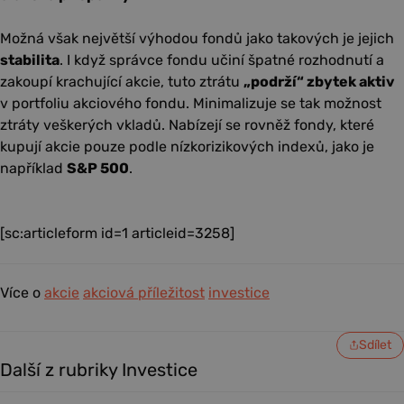
Možná však největší výhodou fondů jako takových je jejich
stabilita
. I když správce fondu učiní špatné rozhodnutí a
zakoupí krachující akcie, tuto ztrátu
„podrží“ zbytek aktiv
v portfoliu akciového fondu. Minimalizuje se tak možnost
ztráty veškerých vkladů. Nabízejí se rovněž fondy, které
kupují akcie pouze podle nízkorizikových indexů, jako je
například
S&P 500
.
[sc:articleform id=1 articleid=3258]
Více o
akcie
akciová příležitost
investice
Sdílet
Další z rubriky Investice