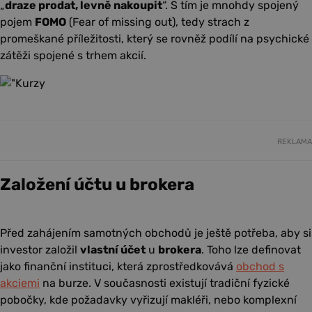
„
draze prodat, levně nakoupit
“. S tím je mnohdy spojený
pojem
FOMO
(Fear of missing out), tedy strach z
promeškané příležitosti, který se rovněž podílí na psychické
zátěži spojené s trhem akcií.
REKLAMA
Založení účtu u brokera
Před zahájením samotných obchodů je ještě potřeba, aby si
investor založil
vlastní účet
u
brokera
. Toho lze definovat
jako finanční instituci, která zprostředkovává
obchod s
akciemi
na burze. V současnosti existují tradiční fyzické
pobočky, kde požadavky vyřizují makléři, nebo komplexní