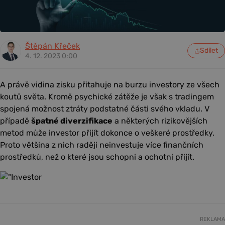
Štěpán Křeček
Sdílet
4. 12. 2023 0:00
A právě vidina zisku přitahuje na burzu investory ze všech
koutů světa. Kromě psychické zátěže je však s tradingem
spojená možnost ztráty podstatné části svého vkladu. V
případě
špatné diverzifikace
a některých rizikovějších
metod může investor přijít dokonce o veškeré prostředky.
Proto většina z nich raději neinvestuje více finančních
prostředků, než o které jsou schopni a ochotni přijít.
REKLAMA