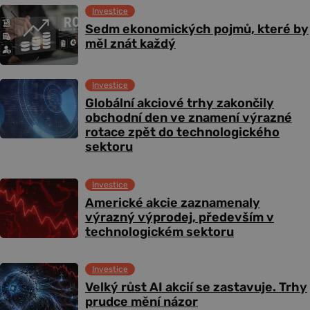
Investice
Sedm ekonomických pojmů, které by
měl znát každý
Investice
Globální akciové trhy zakončily
obchodní den ve znamení výrazné
rotace zpět do technologického
sektoru
Investice
Americké akcie zaznamenaly
výrazný výprodej, především v
technologickém sektoru
Investice
Velký růst AI akcií se zastavuje. Trhy
prudce mění názor