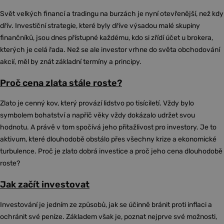
Svět velkých financí a tradingu na burzách je nyní otevřenější, než kdy
dřív. Investiční strategie, které byly dříve výsadou malé skupiny
finančníků, jsou dnes přístupné každému, kdo si zřídí účet u brokera,
kterých je celá řada. Než se ale investor vrhne do světa obchodování
akcií, měl by znát základní termíny a principy.
Proč cena zlata stále roste?
Zlato je cenný kov, který provází lidstvo po tisíciletí. Vždy bylo
symbolem bohatství a napříč věky vždy dokázalo udržet svou
hodnotu. A právě v tom spočívá jeho přitažlivost pro investory. Je to
aktivum, které dlouhodobě obstálo přes všechny krize a ekonomické
turbulence. Proč je zlato dobrá investice a proč jeho cena dlouhodobě
roste?
Jak začít investovat
Investování je jedním ze způsobů, jak se účinně bránit proti inflaci a
ochránit své peníze. Základem však je, poznat nejprve své možnosti,