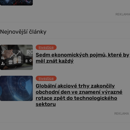
REKLAMA
Nejnovější články
Investice
Sedm ekonomických pojmů, které by
měl znát každý
Investice
Globální akciové trhy zakončily
obchodní den ve znamení výrazné
rotace zpět do technologického
sektoru
REKLAMA