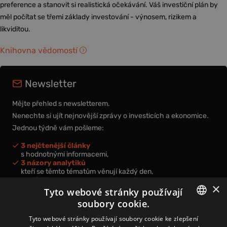
preference a stanovit si realistická očekávání. Váš investiční plán by
měl počítat se třemi základy investování - výnosem, rizikem a
likviditou.
Knihovna vědomostí
Newsletter
Mějte přehled s newsletterem.
Nenechte si ujít nejnovější zprávy o investicích a ekonomice.
Jednou týdně vám pošleme:
3 nejčtenější články
s hodnotnými informacemi,
3 názory analytiků
kteří se těmto tématům věnují každý den,
nová videa a podcasty
×
k prohloubení vašich znalostí.
Tyto webové stránky používají
soubory cookie.
CZECH
Tyto webové stránky používají soubory cookie ke zlepšení