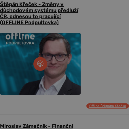
Štěpán Křeček - Změny v
důchodovém systému předluží
ČR, odnesou to pracující
(OFFLINE Podpultovka)
Offline Štěpána Křečka
Miroslav Zámečník - Finanční