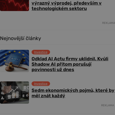
výrazný výprodej, především v
technologickém sektoru
REKLAMA
Nejnovější články
Investice
Odklad AI Actu firmy uklidnil. Kvůli
Shadow AI přitom porušují
povinnosti už dnes
Investice
Sedm ekonomických pojmů, které by
měl znát každý
REKLAMA