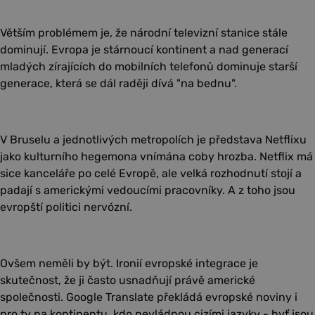
Větším problémem je, že národní televizní stanice stále
dominují. Evropa je stárnoucí kontinent a nad generací
mladých zírajících do mobilních telefonů dominuje starší
generace, která se dál raději dívá "na bednu".
V Bruselu a jednotlivých metropolích je představa Netflixu
jako kulturního hegemona vnímána coby hrozba. Netflix má
sice kanceláře po celé Evropě, ale velká rozhodnutí stojí a
padají s americkými vedoucími pracovníky. A z toho jsou
evropští politici nervózní.
Ovšem neměli by být. Ironií evropské integrace je
skutečnost, že ji často usnadňují právě americké
společnosti. Google Translate překládá evropské noviny i
pro ty na kontinentu, kdo nevládnou cizími jazyky - byť jsou