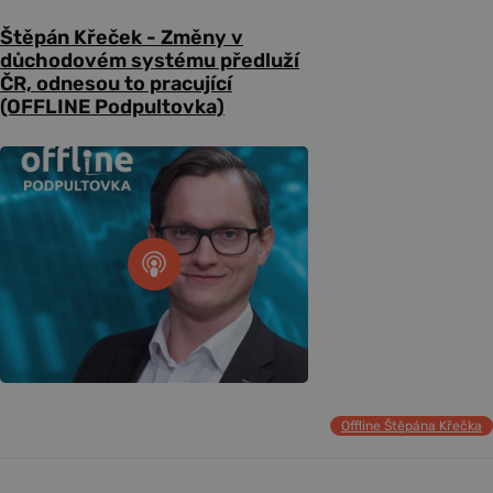
Štěpán Křeček - Změny v
důchodovém systému předluží
ČR, odnesou to pracující
(OFFLINE Podpultovka)
Offline Štěpána Křečka