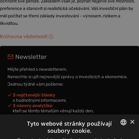
ochránit své peníze. Základem však je, poznat nejprve své možnosti,
preference a stanovit si realistická očekávání. Váš investiční plán by
měl počítat se třemi základy investování - výnosem, rizikem a
likviditou.
Knihovna vědomostí
Newsletter
Mějte přehled s newsletterem.
Nenechte si ujít nejnovější zprávy o investicích a ekonomice.
Jednou týdně vám pošleme:
3 nejčtenější články
s hodnotnými informacemi,
3 názory analytiků
kteří se těmto tématům věnují každý den,
nová videa a podcasty
×
k prohloubení vašich znalostí.
Tyto webové stránky používají
soubory cookie.
CZECH