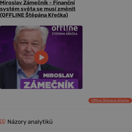
Miroslav Zámečník - Finanční
systém světa se musí změnit
(OFFLINE Štěpána Křečka)
Offline Štěpána Křečka
Názory analytiků