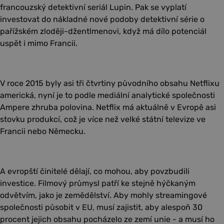
francouzský detektivní seriál Lupin. Pak se vyplatí
investovat do nákladné nové podoby detektivní série o
pařížském zloději-džentlmenovi, když má dílo potenciál
uspět i mimo Francii.
V roce 2015 byly asi tři čtvrtiny původního obsahu Netflixu
americká, nyní je to podle mediální analytické společnosti
Ampere zhruba polovina. Netflix má aktuálně v Evropě asi
stovku produkcí, což je více než velké státní televize ve
Francii nebo Německu.
A evropští činitelé dělají, co mohou, aby povzbudili
investice. Filmový průmysl patří ke stejně hýčkaným
odvětvím, jako je zemědělství. Aby mohly streamingové
společnosti působit v EU, musí zajistit, aby alespoň 30
procent jejich obsahu pocházelo ze zemí unie - a musí ho