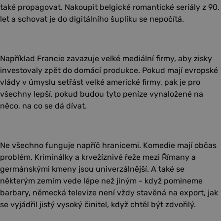
také propagovat. Nakoupit belgické romantické seriály z 90.
let a schovat je do digitálního šuplíku se nepočítá.
Například Francie zavazuje velké mediální firmy, aby zisky
investovaly zpět do domácí produkce. Pokud mají evropské
vlády v úmyslu setřást velké americké firmy, pak je pro
všechny lepší, pokud budou tyto peníze vynaložené na
něco, na co se dá dívat.
Ne všechno funguje napříč hranicemi. Komedie mají občas
problém. Kriminálky a krvežíznivé řeže mezi Římany a
germánskými kmeny jsou univerzálnější. A také se
některým zemím vede lépe než jiným - když pomineme
barbary, německá televize není vždy stavěná na export, jak
se vyjádřil jistý vysoký činitel, když chtěl být zdvořilý.