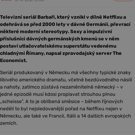
Televizní seriál Barbaři, který vznikl v dílně Netflixu a
odehrává se před 2000 lety v dávné Germánii, převrací
některé moderní stereotypy. Sexy a impulzivní
příslušníci dávných germánských kmenů se v něm
postaví utlačovatelskému superstátu vedenému
chladnými Římany, napsal zpravodajský server The
Economist.
Seriál produkovaný v Německu má všechny typické znaky
líbivého amerického dramatu, včetně bezdůvodného násilí
a nahoty, zatímco zůstává nezaměnitelně německý – v
jedné epizodě musí kdosi proplavat strouhou plnou
„scheisse”. A to je oblíbená směsice – během říjnových
nedělí to byl nejsledovanější pořad na Netflixu nejen v
Německu, ale také ve Francii, Itálii a 14 dalších evropských
zemích.