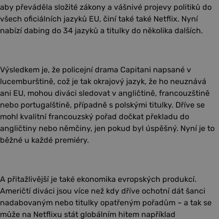
aby převáděla složité zákony a vášnivé projevy politiků do
všech oficiálních jazyků EU, činí také také Netflix. Nyní
nabízí dabing do 34 jazyků a titulky do několika dalších.
Výsledkem je, že policejní drama Capitani napsané v
lucemburštině, což je tak okrajový jazyk, že ho neuznává
ani EU, mohou diváci sledovat v angličtině, francouzštině
nebo portugalštině, případně s polskými titulky. Dříve se
mohl kvalitní francouzský pořad dočkat překladu do
angličtiny nebo němčiny, jen pokud byl úspěšný. Nyní je to
běžné u každé premiéry.
A přitažlivější je také ekonomika evropských produkcí.
Američtí diváci jsou více než kdy dříve ochotní dát šanci
nadabovaným nebo titulky opatřeným pořadům – a tak se
může na Netflixu stát globálním hitem například