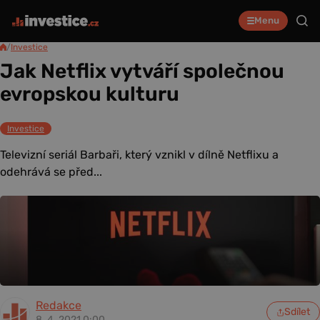
Menu
/
Investice
Jak Netflix vytváří společnou
evropskou kulturu
Investice
Televizní seriál Barbaři, který vznikl v dílně Netflixu a
odehrává se před...
Redakce
Sdílet
8. 4. 2021 0:00