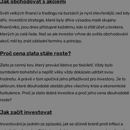
Jak obchodovat s akciemi
Svět velkých financí a tradingu na burzách je nyní otevřenější, než kdy
dřív. Investiční strategie, které byly dříve výsadou malé skupiny
finančníků, jsou dnes přístupné každému, kdo si zřídí účet u brokera,
kterých je celá řada. Než se ale investor vrhne do světa obchodování
akcií, měl by znát základní termíny a principy.
Proč cena zlata stále roste?
Zlato je cenný kov, který provází lidstvo po tisíciletí. Vždy bylo
symbolem bohatství a napříč věky vždy dokázalo udržet svou
hodnotu. A právě v tom spočívá jeho přitažlivost pro investory. Je to
aktivum, které dlouhodobě obstálo přes všechny krize a ekonomické
turbulence. Proč je zlato dobrá investice a proč jeho cena dlouhodobě
roste?
Jak začít investovat
Investování je jedním ze způsobů, jak se účinně bránit proti inflaci a