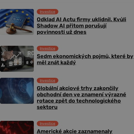
Investice
Odklad AI Actu firmy uklidnil. Kvůli
Shadow AI přitom porušují
povinnosti už dnes
Investice
Sedm ekonomických pojmů, které by
měl znát každý
Investice
Globální akciové trhy zakončily
obchodní den ve znamení výrazné
rotace zpět do technologického
sektoru
Investice
Americké akcie zaznamenaly