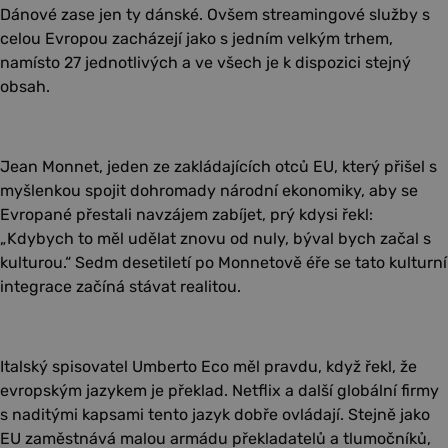
Dánové zase jen ty dánské. Ovšem streamingové služby s
celou Evropou zacházejí jako s jedním velkým trhem,
namísto 27 jednotlivých a ve všech je k dispozici stejný
obsah.
Jean Monnet, jeden ze zakládajících otců EU, který přišel s
myšlenkou spojit dohromady národní ekonomiky, aby se
Evropané přestali navzájem zabíjet, prý kdysi řekl:
„Kdybych to měl udělat znovu od nuly, býval bych začal s
kulturou.“ Sedm desetiletí po Monnetově éře se tato kulturní
integrace začíná stávat realitou.
Italský spisovatel Umberto Eco měl pravdu, když řekl, že
evropským jazykem je překlad. Netflix a další globální firmy
s naditými kapsami tento jazyk dobře ovládají. Stejně jako
EU zaměstnává malou armádu překladatelů a tlumočníků,