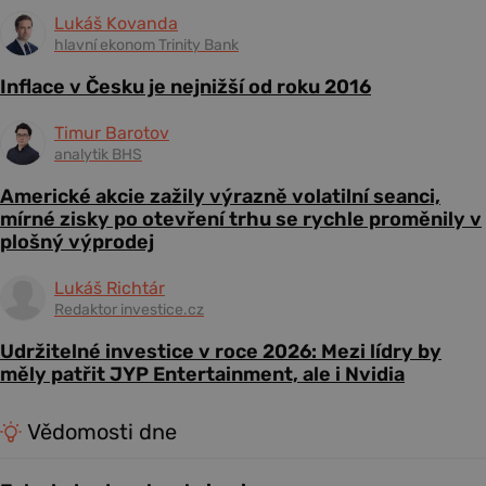
Lukáš Kovanda
hlavní ekonom Trinity Bank
Inflace v Česku je nejnižší od roku 2016
Timur Barotov
analytik BHS
Americké akcie zažily výrazně volatilní seanci,
mírné zisky po otevření trhu se rychle proměnily v
plošný výprodej
Lukáš Richtár
Redaktor investice.cz
Udržitelné investice v roce 2026: Mezi lídry by
měly patřit JYP Entertainment, ale i Nvidia
Vědomosti dne