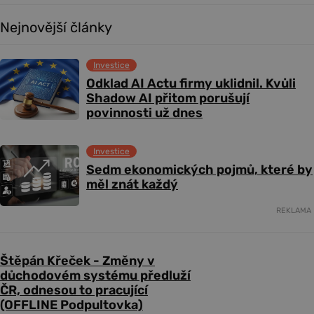
Nejnovější články
Investice
Odklad AI Actu firmy uklidnil. Kvůli
Shadow AI přitom porušují
povinnosti už dnes
Investice
Sedm ekonomických pojmů, které by
měl znát každý
REKLAMA
Štěpán Křeček - Změny v
důchodovém systému předluží
ČR, odnesou to pracující
(OFFLINE Podpultovka)