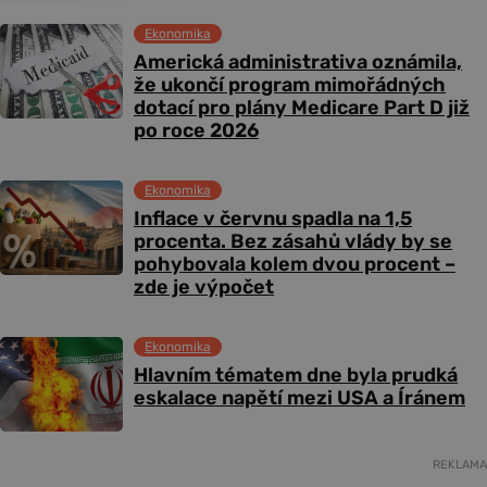
Ekonomika
Americká administrativa oznámila,
že ukončí program mimořádných
dotací pro plány Medicare Part D již
po roce 2026
Ekonomika
Inflace v červnu spadla na 1,5
procenta. Bez zásahů vlády by se
pohybovala kolem dvou procent –
zde je výpočet
Ekonomika
Hlavním tématem dne byla prudká
eskalace napětí mezi USA a Íránem
REKLAMA