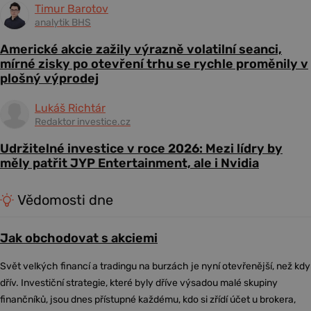
Timur Barotov
analytik BHS
Americké akcie zažily výrazně volatilní seanci,
mírné zisky po otevření trhu se rychle proměnily v
plošný výprodej
Lukáš Richtár
Redaktor investice.cz
Udržitelné investice v roce 2026: Mezi lídry by
měly patřit JYP Entertainment, ale i Nvidia
Vědomosti dne
Jak obchodovat s akciemi
Svět velkých financí a tradingu na burzách je nyní otevřenější, než kdy
dřív. Investiční strategie, které byly dříve výsadou malé skupiny
finančníků, jsou dnes přístupné každému, kdo si zřídí účet u brokera,