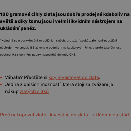
100 gramové cihly zlata jsou dobře prodejné kdekoliv na
světě a díky tomu jsou i velmi likvidním nástrojem na
ukládání peněz
.
*Nejedná se o poskytování investičních služeb, protože fyzické zlato není investičním
nástrojem ve smyslu § 3 zákona o podnikání na kapitálovém trhu, a proto tato činnost
obchodníka s cennými papíry nepodléhá dohledu ČNB.
Váháte? Přečtěte si
kdy investovat do zlata
.
Jedna z dalších možností, která stojí za zvážení je i
nákup
zlatých slitků
Proč nakupovat zlato
Investice do zlata - ukládání na stáří