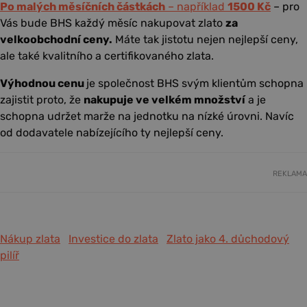
Po malých měsíčních částkách
– například
1500 Kč
– pro
Vás bude BHS každý měsíc nakupovat zlato
za
velkoobchodní ceny.
Máte tak jistotu nejen nejlepší ceny,
ale také kvalitního a certifikovaného zlata.
Výhodnou cenu
je společnost BHS svým klientům schopna
zajistit proto, že
nakupuje ve velkém množství
a je
schopna udržet marže na jednotku na nízké úrovni. Navíc
od dodavatele nabízejícího ty nejlepší ceny.
REKLAMA
Nákup zlata
Investice do zlata
Zlato jako 4. důchodový
pilíř