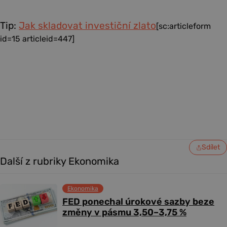
Tip:
Jak skladovat investiční zlato
[sc:articleform
id=15 articleid=447]
Sdílet
Další z rubriky Ekonomika
Ekonomika
FED ponechal úrokové sazby beze
změny v pásmu 3,50–3,75 %