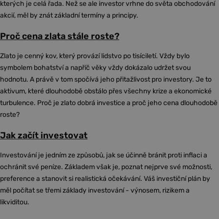
kterých je celá řada. Než se ale investor vrhne do světa obchodování
akcií, měl by znát základní termíny a principy.
Proč cena zlata stále roste?
Zlato je cenný kov, který provází lidstvo po tisíciletí. Vždy bylo
symbolem bohatství a napříč věky vždy dokázalo udržet svou
hodnotu. A právě v tom spočívá jeho přitažlivost pro investory. Je to
aktivum, které dlouhodobě obstálo přes všechny krize a ekonomické
turbulence. Proč je zlato dobrá investice a proč jeho cena dlouhodobě
roste?
Jak začít investovat
Investování je jedním ze způsobů, jak se účinně bránit proti inflaci a
ochránit své peníze. Základem však je, poznat nejprve své možnosti,
preference a stanovit si realistická očekávání. Váš investiční plán by
měl počítat se třemi základy investování - výnosem, rizikem a
likviditou.