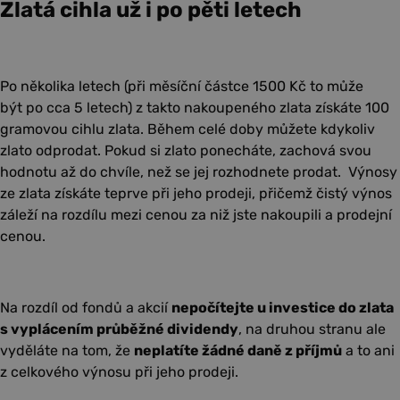
Zlatá cihla už i po pěti letech
Po několika letech (při měsíční částce 1500 Kč to může
být po cca 5 letech) z takto nakoupeného zlata získáte 100
gramovou cihlu zlata. Během celé doby můžete kdykoliv
zlato odprodat. Pokud si zlato ponecháte, zachová svou
hodnotu až do chvíle, než se jej rozhodnete prodat. Výnosy
ze zlata získáte teprve při jeho prodeji, přičemž čistý výnos
záleží na rozdílu mezi cenou za niž jste nakoupili a prodejní
cenou.
Na rozdíl od fondů a akcií
nepočítejte u investice do zlata
s vyplácením průběžné dividendy
, na druhou stranu ale
vyděláte na tom, že
neplatíte žádné daně z příjmů
a to ani
z celkového výnosu při jeho prodeji.