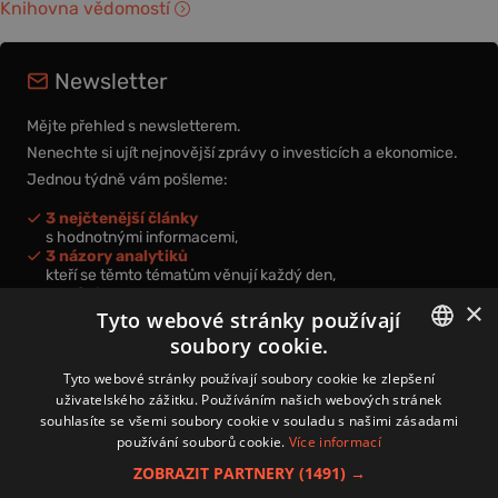
Knihovna vědomostí
Newsletter
Mějte přehled s newsletterem.
Nenechte si ujít nejnovější zprávy o investicích a ekonomice.
Jednou týdně vám pošleme:
3 nejčtenější články
s hodnotnými informacemi,
3 názory analytiků
kteří se těmto tématům věnují každý den,
nová videa a podcasty
×
k prohloubení vašich znalostí.
Tyto webové stránky používají
soubory cookie.
CZECH
Tyto webové stránky používají soubory cookie ke zlepšení
uživatelského zážitku. Používáním našich webových stránek
CZ
souhlasíte se všemi soubory cookie v souladu s našimi zásadami
Přihlášením k newsletteru vyjadřujete svůj souhlas s
podmínkami
používání souborů cookie.
Více informací
zpracování osobních údajů
.
ZOBRAZIT PARTNERY
(1491) →
Kontakt