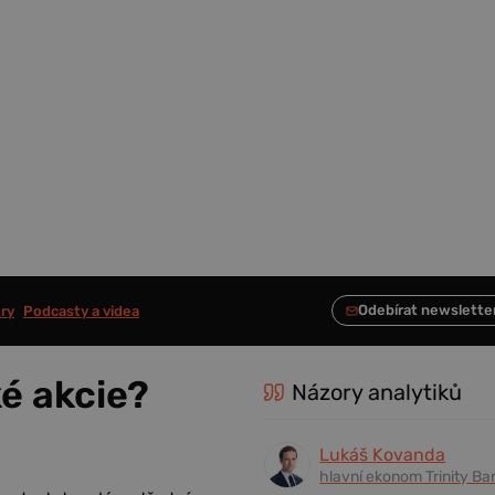
ry
Podcasty a videa
ké akcie?
Názory analytiků
Lukáš Kovanda
hlavní ekonom Trinity Ba