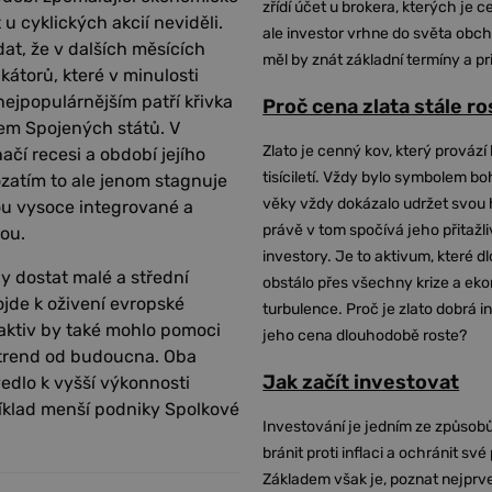
zřídí účet u brokera, kterých je c
 u cyklických akcií neviděli.
ale investor vrhne do světa obch
dat, že v dalších měsících
měl by znát základní termíny a pr
kátorů, které v minulosti
nejpopulárnějším patří křivka
Proč cena zlata stále r
em Spojených států. V
Zlato je cenný kov, který provází 
ačí recesi a období jejího
tisíciletí. Vždy bylo symbolem bo
ozatím to ale jenom stagnuje
věky vždy dokázalo udržet svou 
ou vysoce integrované a
právě v tom spočívá jeho přitažli
kou.
investory. Je to aktivum, které 
y dostat malé a střední
obstálo přes všechny krize a ek
ojde k oživení evropské
turbulence. Proč je zlato dobrá i
 aktiv by také mohlo pomoci
jeho cena dlouhodobě roste?
ný trend od budoucna. Oba
Jak začít investovat
vedlo k vyšší výkonnosti
íklad menší podniky Spolkové
Investování je jedním ze způsobů
bránit proti inflaci a ochránit své
Základem však je, poznat nejprv