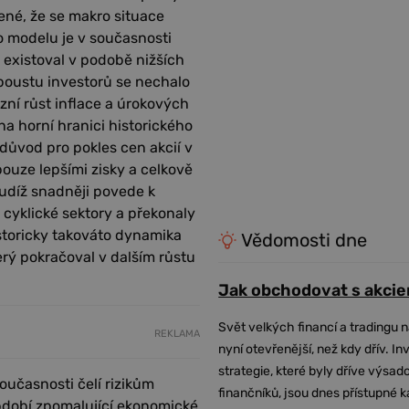
čené, že se makro situace
o modelu je v současnosti
ý existoval v podobě nižších
poustu investorů se nechalo
ózní růst inflace a úrokových
a horní hranici historického
důvod pro pokles cen akcií v
pouze lepšími zisky a celkově
tudíž snadněji povede k
 cyklické sektory a překonaly
storicky takováto dynamika
Vědomosti dne
ý pokračoval v dalším růstu
Jak obchodovat s akcie
Svět velkých financí a tradingu 
REKLAMA
nyní otevřenější, než kdy dřív. In
strategie, které byly dříve výsa
učasnosti čelí rizikům
finančníků, jsou dnes přístupné 
 období zpomalující ekonomické