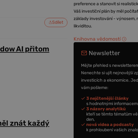
preference a stanovit si realisti
Váš investiční plán by měl počítat
základy investování - výnosem, r
Sdílet
likviditou.
Knihovna vědomostí
adow AI přitom
Newsletter
Mějte přehled s newslettere
Nenechte si ujít nejnovější z
investicích a ekonomice. Je
vám pošleme:
3 nejčtenější články
s hodnotnými informacemi
3 názory analytiků
kteří se těmto tématům vě
den,
ěl znát každý
nová videa a podcasty
k prohloubení vašich znalo