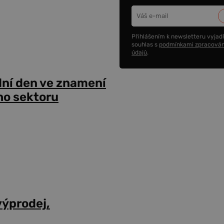
Přihlášením k newsletteru vyjadř
souhlas s
podmínkami zpracován
údajů
.
dní den ve znamení
ho sektoru
výprodej,