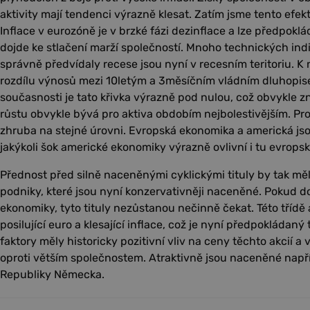
aktivity mají tendenci výrazně klesat. Zatím jsme tento efekt
Inflace v eurozóně je v brzké fázi dezinflace a lze předpoklá
dojde ke stlačení marží společností. Mnoho technických indi
správně předvídaly recese jsou nyní v recesním teritoriu. K 
rozdílu výnosů mezi 10letým a 3měsíčním vládním dluhopis
současnosti je tato křivka výrazně pod nulou, což obvykle zn
růstu obvykle bývá pro aktiva obdobím nejbolestivějším. Pr
zhruba na stejné úrovni. Evropská ekonomika a americká js
jakýkoli šok americké ekonomiky výrazně ovlivní i tu evrops
Přednost před silně naceněnými cyklickými tituly by tak měl
podniky, které jsou nyní konzervativněji naceněné. Pokud d
ekonomiky, tyto tituly nezůstanou nečinně čekat. Této třídě
posilující euro a klesající inflace, což je nyní předpokláda
faktory měly historicky pozitivní vliv na ceny těchto akcií a 
oproti větším společnostem. Atraktivně jsou naceněné např
Republiky Německa.