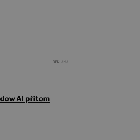
REKLAMA
adow AI přitom