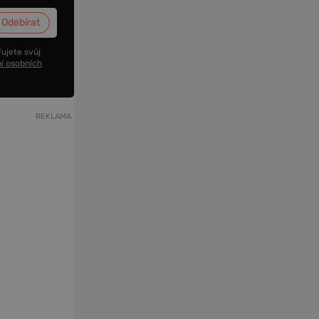
ujete svůj
í osobních
REKLAMA