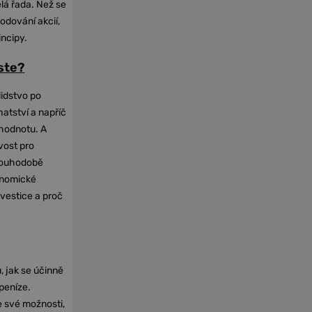
elá řada. Než se
odování akcií,
incipy.
oste?
lidstvo po
hatství a napříč
hodnotu. A
vost pro
dlouhodobě
onomické
nvestice a proč
, jak se účinně
 peníze.
e své možnosti,