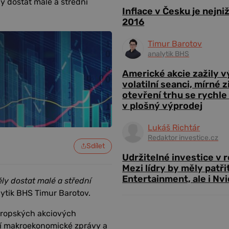
y dostat malé a střední
Inflace v Česku je nejni
2016
Timur Barotov
analytik BHS
Americké akcie zažily 
volatilní seanci, mírné 
otevření trhu se rychle
v plošný výprodej
Lukáš Richtár
Redaktor investice.cz
Sdílet
Udržitelné investice v 
Mezi lídry by měly patři
Entertainment, ale i Nvi
ly dostat malé a střední
lytik BHS Timur Barotov.
evropských akciových
vní makroekonomické zprávy a