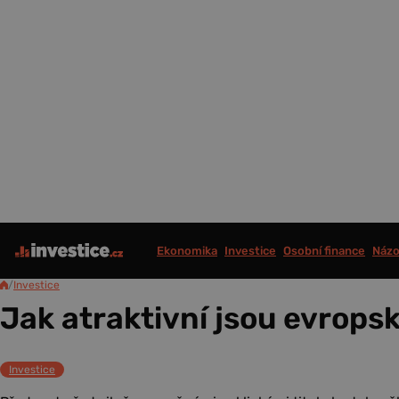
Ekonomika
Investice
Osobní finance
Názo
/
Investice
Jak atraktivní jsou evrops
Investice