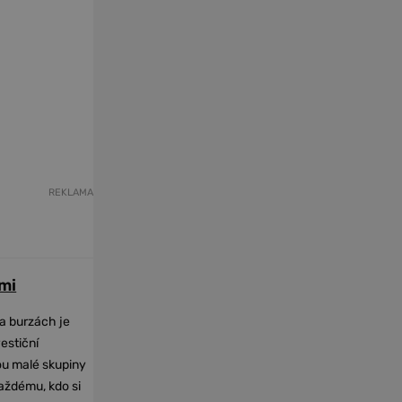
REKLAMA
mi
na burzách je
vestiční
dou malé skupiny
každému, kdo si