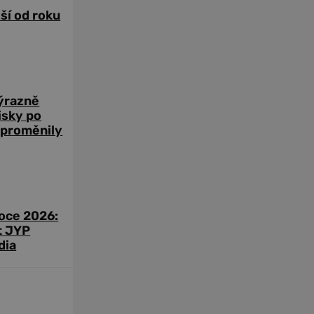
žší od roku
výrazně
zisky po
 proměnily
roce 2026:
t JYP
dia