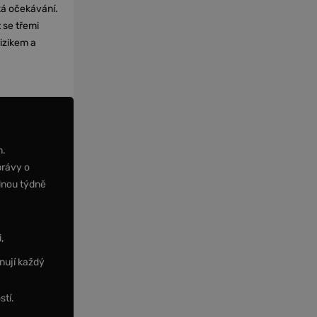
cká očekávání.
 se třemi
izikem a
m.
právy o
dnou týdně
,
nují každý
stí.