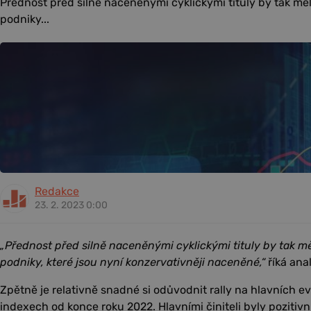
Přednost před silně naceněnými cyklickými tituly by tak měl
podniky...
Redakce
23. 2. 2023 0:00
„Přednost před silně naceněnými cyklickými tituly by tak mě
podniky, které jsou nyní konzervativněji naceněné,“
říká ana
Zpětně je relativně snadné si odůvodnit rally na hlavních 
indexech od konce roku 2022. Hlavními činiteli byly poziti