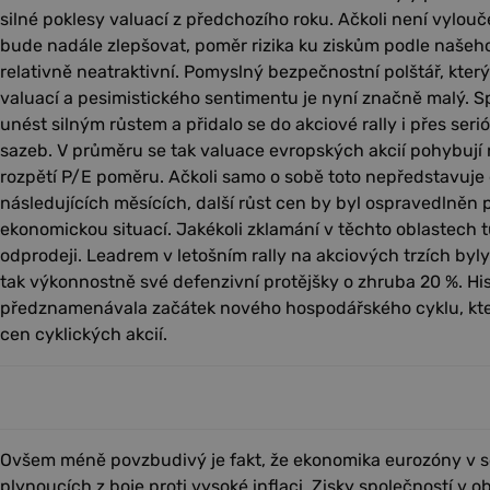
silné poklesy valuací z předchozího roku. Ačkoli není vylou
bude nadále zlepšovat, poměr rizika ku ziskům podle našeh
relativně neatraktivní. Pomyslný bezpečnostní polštář, kter
valuací a pesimistického sentimentu je nyní značně malý. S
unést silným růstem a přidalo se do akciové rally i přes seri
sazeb. V průměru se tak valuace evropských akcií pohybují n
rozpětí P/E poměru. Ačkoli samo o sobě toto nepředstavuje 
následujících měsících, další růst cen by byl ospravedlněn 
ekonomickou situací. Jakékoli zklamání v těchto oblastech 
odprodeji. Leadrem v letošním rally na akciových trzích byly
tak výkonnostně své defenzivní protějšky o zhruba 20 %. Hi
předznamenávala začátek nového hospodářského cyklu, kter
cen cyklických akcií.
Ovšem méně povzbudivý je fakt, že ekonomika eurozóny v so
plynoucích z boje proti vysoké inflaci. Zisky společností v