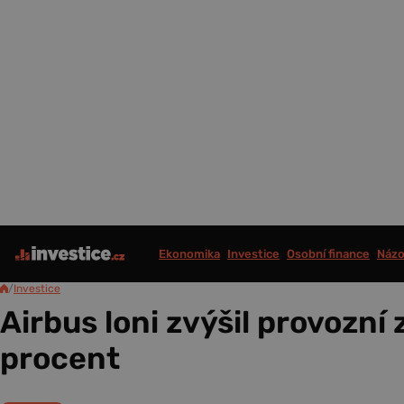
Ekonomika
Investice
Osobní finance
Názo
/
Investice
Airbus loni zvýšil provozní 
procent