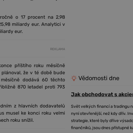
ziročně o 17 procent na 2,98
25,98 miliardy eur. Analytici v
liardy eur.
REKLAMA
konce příštího roku měsíčně
 plánoval, že v té době bude
Vědomosti dne
i měsíčně dodává 60 těchto
bližně 870 letadel proti 793
Jak obchodovat s akcie
jedním z hlavních dodavatelů
Svět velkých financí a tradingu 
bus musel ke konci roku velmi
nyní otevřenější, než kdy dřív. In
ech roku snížil.
strategie, které byly dříve výsa
finančníků, jsou dnes přístupné 