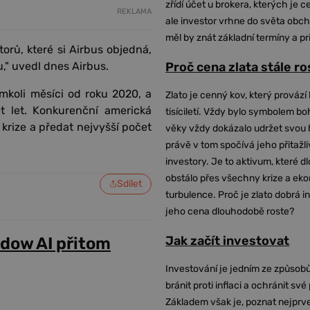
zřídí účet u brokera, kterých je c
REKLAMA
ale investor vrhne do světa obch
měl by znát základní termíny a pr
rů, které si Airbus objedná,
u," uvedl dnes Airbus.
Proč cena zlata stále r
mkoli měsíci od roku 2020, a
Zlato je cenný kov, který provází 
t let. Konkurenční americká
tisíciletí. Vždy bylo symbolem bo
krize a předat nejvyšší počet
věky vždy dokázalo udržet svou 
právě v tom spočívá jeho přitažli
investory. Je to aktivum, které 
obstálo přes všechny krize a ek
Sdílet
turbulence. Proč je zlato dobrá i
jeho cena dlouhodobě roste?
Jak začít investovat
adow AI přitom
Investování je jedním ze způsobů
bránit proti inflaci a ochránit své
Základem však je, poznat nejprv