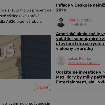
Inflace v Česku je nejni
2016
ní zisk (EBIT) o 33 procent na
e své výsledkové zprávě.
Timur Barotov
dla A320 brzdí výrobu a
analytik BHS
Americké akcie zažily 
volatilní seanci, mírné 
otevření trhu se rychle
v plošný výprodej
Lukáš Richtár
Redaktor investice.cz
Udržitelné investice v 
Mezi lídry by měly patři
Entertainment, ale i Nvi
Sdílet
u po svém nejprodávanějším