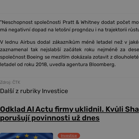
"Neschopnost společnosti Pratt & Whitney dodat počet moto
má negativní dopad na letošní prognózu i na trajektorii růst
V lednu Airbus dodal zákazníkům méně letadel než v jaké
zaznamenal tak nejslabší začátek roku nejméně za dese
společnost Boeing se mezitím dokázala zotavit z dlouholeté 
letadel od roku 2018, uvedla agentura Bloomberg.
Zdroj: ČTK
Další z rubriky Investice
Odklad AI Actu firmy uklidnil. Kvůli Sh
porušují povinnosti už dnes
Investice