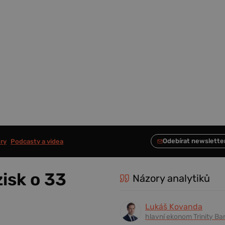
ry
Podcasty a videa
zisk o 33
Názory analytiků
Lukáš Kovanda
hlavní ekonom Trinity Ba