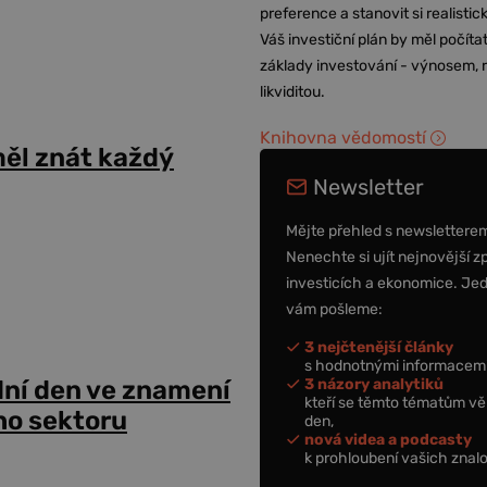
preference a stanovit si realisti
Váš investiční plán by měl počítat
základy investování - výnosem, r
likviditou.
Knihovna vědomostí
ěl znát každý
Newsletter
Mějte přehled s newslettere
Nenechte si ujít nejnovější z
investicích a ekonomice. Je
vám pošleme:
3 nejčtenější články
s hodnotnými informacemi
3 názory analytiků
dní den ve znamení
kteří se těmto tématům vě
ho sektoru
den,
nová videa a podcasty
k prohloubení vašich znalo