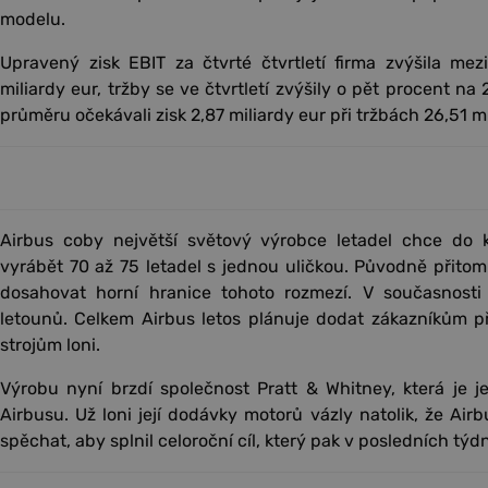
modelu.
Upravený zisk EBIT za čtvrté čtvrtletí firma zvýšila me
miliardy eur, tržby se ve čtvrtletí zvýšily o pět procent na 
průměru očekávali zisk 2,87 miliardy eur při tržbách 26,51 mi
Airbus coby největší světový výrobce letadel chce do 
vyrábět 70 až 75 letadel s jednou uličkou. Původně přitom
dosahovat horní hranice tohoto rozmezí. V současnost
letounů. Celkem Airbus letos plánuje dodat zákazníkům při
strojům loni.
Výrobu nyní brzdí společnost Pratt & Whitney, která je 
Airbusu. Už loni její dodávky motorů vázly natolik, že Air
spěchat, aby splnil celoroční cíl, který pak v posledních týdn