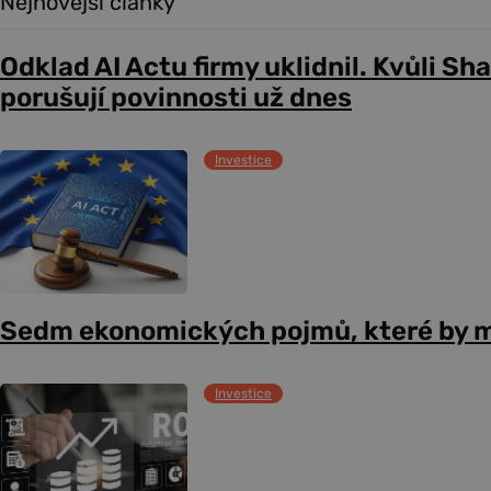
Nejnovější články
Odklad AI Actu firmy uklidnil. Kvůli Sh
porušují povinnosti už dnes
Investice
Sedm ekonomických pojmů, které by m
Investice