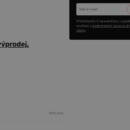
Přihlášením k newsletteru vyjadř
souhlas s
podmínkami zpracován
údajů
.
výprodej,
REKLAMA