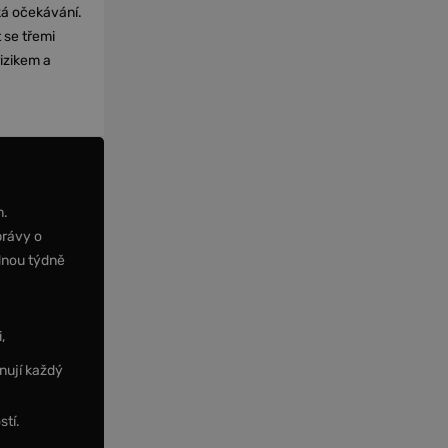
cká očekávání.
 se třemi
izikem a
m.
právy o
dnou týdně
,
nují každý
stí.