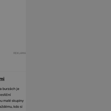
REKLAMA
mi
na burzách je
vestiční
dou malé skupiny
každému, kdo si