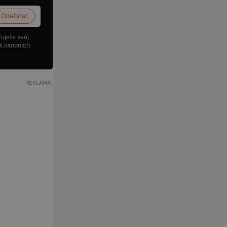
ujete svůj
í osobních
REKLAMA