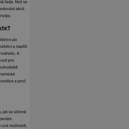
elá řada. Než se
odování akcií,
incipy.
oste?
lidstvo po
hatství a napříč
hodnotu. A
vost pro
dlouhodobě
onomické
nvestice a proč
, jak se účinně
 peníze.
e své možnosti,