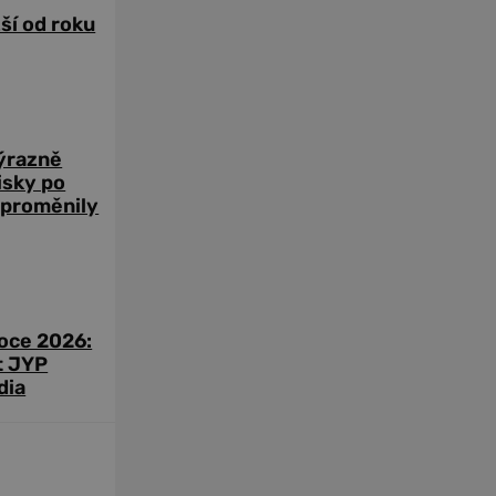
žší od roku
výrazně
zisky po
 proměnily
roce 2026:
t JYP
dia