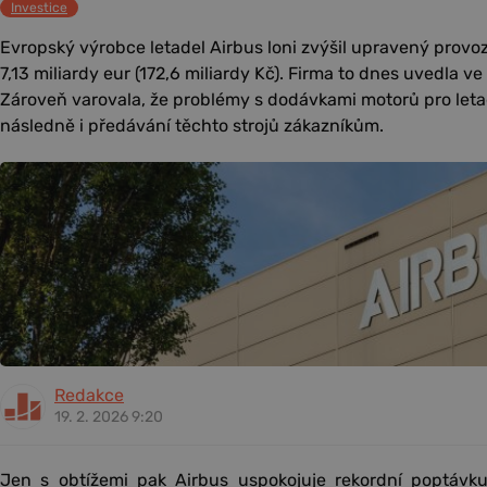
Investice
Evropský výrobce letadel Airbus loni zvýšil upravený provoz
7,13 miliardy eur (172,6 miliardy Kč). Firma to dnes uvedla v
Zároveň varovala, že problémy s dodávkami motorů pro leta
následně i předávání těchto strojů zákazníkům.
Redakce
19. 2. 2026 9:20
Jen s obtížemi pak Airbus uspokojuje rekordní poptávk