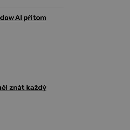
adow AI přitom
ěl znát každý