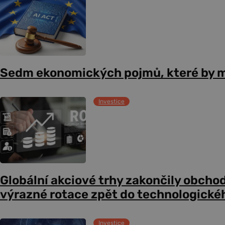
Sedm ekonomických pojmů, které by m
Investice
Globální akciové trhy zakončily obcho
výrazné rotace zpět do technologické
Investice