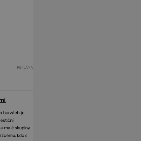
REKLAMA
mi
na burzách je
vestiční
dou malé skupiny
každému, kdo si