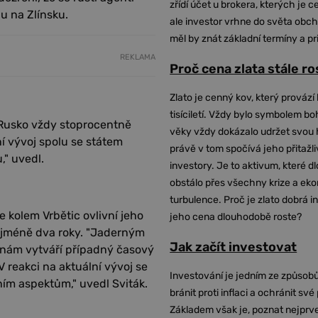
zřídí účet u brokera, kterých je c
u na Zlínsku.
ale investor vrhne do světa obch
měl by znát základní termíny a pr
REKLAMA
Proč cena zlata stále r
Zlato je cenný kov, který provází 
tisíciletí. Vždy bylo symbolem bo
 Rusko vždy stoprocentně
věky vždy dokázalo udržet svou 
ní vývoj spolu se státem
právě v tom spočívá jeho přitažli
" uvedl.
investory. Je to aktivum, které 
obstálo přes všechny krize a ek
turbulence. Proč je zlato dobrá i
 kolem Vrbětic ovlivní jeho
jeho cena dlouhodobě roste?
nejméně dva roky. "Jaderným
Jak začít investovat
 nám vytváří případný časový
V reakci na aktuální vývoj se
Investování je jedním ze způsobů
ím aspektům," uvedl Sviták.
bránit proti inflaci a ochránit své
Základem však je, poznat nejprv