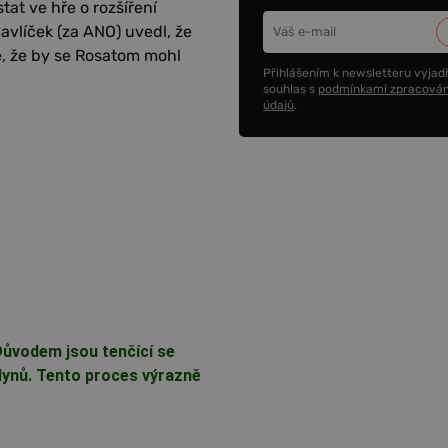
at ve hře o rozšíření
vlíček (za ANO) uvedl, že
, že by se Rosatom mohl
Přihlášením k newsletteru vyjadř
souhlas s
podmínkami zpracován
údajů
.
Důvodem jsou tenčící se
lynů. Tento proces výrazně