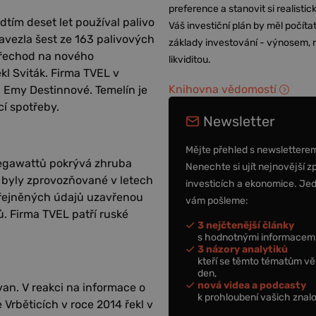
preference a stanovit si realisti
dtím deset let používal palivo
Váš investiční plán by měl počítat
avezla šest ze 163 palivových
základy investování - výnosem, r
přechod na nového
likviditou.
ekl Sviták. Firma TVEL v
Knihovna vědomostí
i Emy Destinnové. Temelín je
cí spotřeby.
Newsletter
Mějte přehled s newslettere
egawattů pokrývá zhruba
Nenechte si ujít nejnovější z
n byly zprovozňované v letech
investicích a ekonomice. Je
eřejněných údajů uzavřenou
vám pošleme:
. Firma TVEL patří ruské
3 nejčtenější články
s hodnotnými informacemi
3 názory analytiků
kteří se těmto tématům vě
den,
nová videa a podcasty
an. V reakci na informace o
k prohloubení vašich znalo
 Vrběticích v roce 2014 řekl v