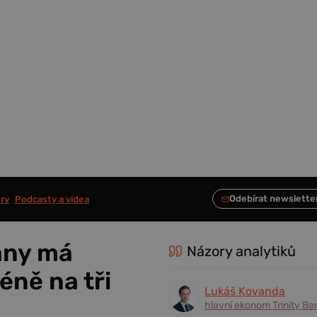
ry
Podcasty a videa
any má
Názory analytiků
éně na tři
Lukáš Kovanda
hlavní ekonom Trinity Ba