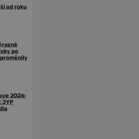
žší od roku
výrazně
zisky po
 proměnily
roce 2026:
t JYP
dia