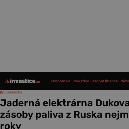
Ekonomika
Investice
Osobní finance
Názo
/
Ekonomika
Jaderná elektrárna Dukov
zásoby paliva z Ruska nejm
roky