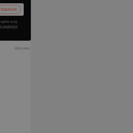
ujete svůj
í osobních
REKLAMA