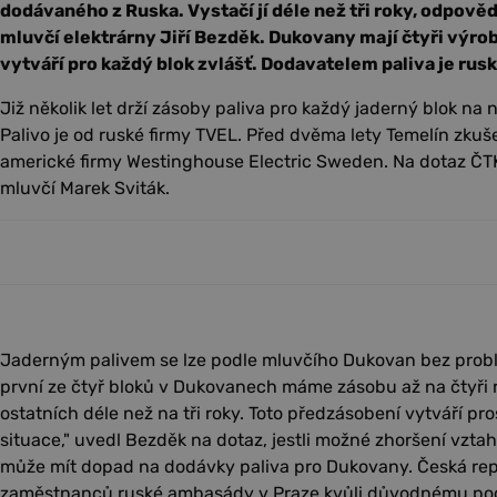
dodávaného z Ruska. Vystačí jí déle než tři roky, odpově
mluvčí elektrárny Jiří Bezděk. Dukovany mají čtyři výrob
vytváří pro každý blok zvlášť. Dodavatelem paliva je rus
Již několik let drží zásoby paliva pro každý jaderný blok na 
Palivo je od ruské firmy TVEL. Před dvěma lety Temelín zkuš
americké firmy Westinghouse Electric Sweden. Na dotaz ČTK
mluvčí Marek Sviták.
Jaderným palivem se lze podle mluvčího Dukovan bez probl
první ze čtyř bloků v Dukovanech máme zásobu až na čtyři 
ostatních déle než na tři roky. Toto předzásobení vytváří pr
situace," uvedl Bezděk na dotaz, jestli možné zhoršení vz
může mít dopad na dodávky paliva pro Dukovany. Česká repu
zaměstnanců ruské ambasády v Praze kvůli důvodnému podez