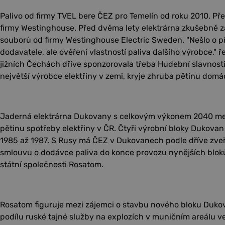
Palivo od firmy TVEL bere ČEZ pro Temelín od roku 2010. Pře
firmy Westinghouse. Před dvěma lety elektrárna zkušebně z
souborů od firmy Westinghouse Electric Sweden. "Nešlo o 
dodavatele, ale ověření vlastností paliva dalšího výrobce," ř
jižních Čechách dříve sponzorovala třeba Hudební slavnost
největší výrobce elektřiny v zemi, kryje zhruba pětinu domá
Jaderná elektrárna Dukovany s celkovým výkonem 2040 m
pětinu spotřeby elektřiny v ČR. Čtyři výrobní bloky Dukova
1985 až 1987. S Rusy má ČEZ v Dukovanech podle dříve zv
smlouvu o dodávce paliva do konce provozu nynějších bloků
státní společnosti Rosatom.
Rosatom figuruje mezi zájemci o stavbu nového bloku Dukov
podílu ruské tajné služby na explozích v muničním areálu ve