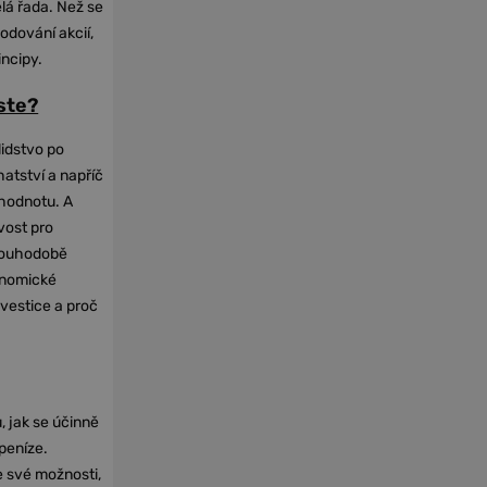
elá řada. Než se
odování akcií,
incipy.
oste?
lidstvo po
hatství a napříč
hodnotu. A
vost pro
dlouhodobě
onomické
nvestice a proč
, jak se účinně
 peníze.
e své možnosti,