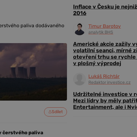
Inflace v Česku je nejni
2016
erstvého paliva dodávaného
Timur Barotov
analytik BHS
Americké akcie zažily 
volatilní seanci, mírné 
otevření trhu se rychle
v plošný výprodej
Lukáš Richtár
Redaktor investice.cz
Udržitelné investice v 
Mezi lídry by měly patři
Entertainment, ale i Nvi
Sdílet
 čerstvého paliva