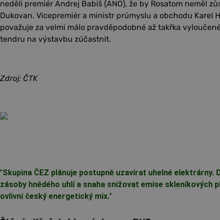
neděli premiér Andrej Babiš (ANO), že by Rosatom neměl zůst
Dukovan. Vicepremiér a ministr průmyslu a obchodu Karel Ha
považuje za velmi málo pravděpodobné až takřka vyloučené
tendru na výstavbu zúčastnit.
Zdroj: ČTK
"
Skupina ČEZ plánuje postupně uzavírat uhelné elektrárny. 
zásoby hnědého uhlí a snaha snižovat emise skleníkových p
ovlivní český energetický mix.
"