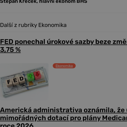
Štěpán Křeček, hlavní ekonom BHS
Další z rubriky Ekonomika
FED ponechal úrokové sazby beze změ
3,75 %
Ekonomika
Americká administrativa oznámila, že
mimořádných dotací pro plány Medicare
roce 2026