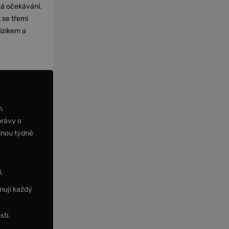
cká očekávání.
 se třemi
izikem a
m.
právy o
dnou týdně
,
nují každý
stí.