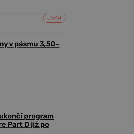
Sdílet
ny v pásmu 3,50–
 ukončí program
 Part D již po