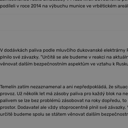
podíleli v roce 2014 na výbuchu munice ve vrbětickém areál
V dodávkách paliva podle mluvčího dukovanské elektrárny
plnilo své závazky. "Určitě se ale budeme v reakci na aktuál
věnovat dalším bezpečnostním aspektům ve vztahu k Rusku,
Temelín zatím nezaznamenal a ani nepředpokládá, že situace
provoz. Už několik let má zásoby paliva pro každý blok na 
palivem se lze bez problémů zásobovat na roky dopředu, to
prostor. Dodavatel ale vždy stoprocentně plnil své závazky. 
určitě budeme spolu se státem věnovat dalším bezpečnostn