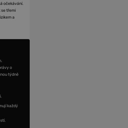
cká očekávání.
 se třemi
izikem a
m.
právy o
dnou týdně
,
nují každý
stí.