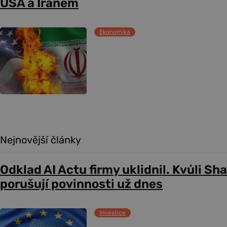
USA a Íránem
Ekonomika
Nejnovější články
Odklad AI Actu firmy uklidnil. Kvůli Sh
porušují povinnosti už dnes
Investice