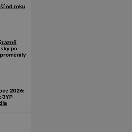
žší od roku
výrazně
zisky po
 proměnily
roce 2026:
t JYP
dia