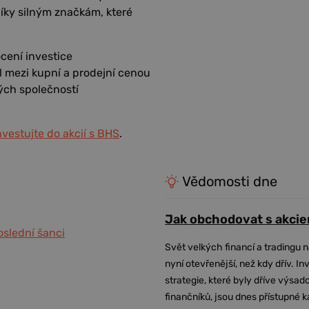
e díky silným značkám, které
ení investice
íl mezi kupní a prodejní cenou
ých společností
nvestujte do akcií s BHS
.
Vědomosti dne
Jak obchodovat s akcie
oslední šanci
Svět velkých financí a tradingu 
nyní otevřenější, než kdy dřív. In
strategie, které byly dříve výsa
finančníků, jsou dnes přístupné 