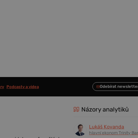
ry
Podcasty a videa
Názory analytiků
Lukáš Kovanda
hlavní ekonom Trinity Ba