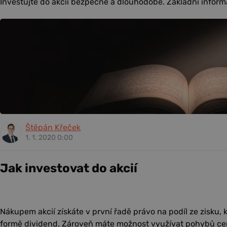
Investujte do akcií bezpečně a dlouhodobě. Základní infor
Štěpán Křeček
1. 1. 2020 0:00
Jak investovat do akcií
Nákupem akcií získáte v první řadě právo na podíl ze zisku, k
formě dividend. Zároveň máte možnost využívat pohybů ce