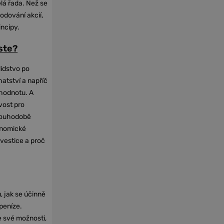
elá řada. Než se
odování akcií,
incipy.
oste?
lidstvo po
hatství a napříč
hodnotu. A
vost pro
dlouhodobě
onomické
nvestice a proč
, jak se účinně
 peníze.
e své možnosti,