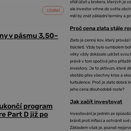
zřídí účet u brokera, kterých je c
ale investor vrhne do světa obch
Sdílet
měl by znát základní termíny a pr
Proč cena zlata stále r
ny v pásmu 3,50–
Zlato je cenný kov, který provází 
tisíciletí. Vždy bylo symbolem bo
věky vždy dokázalo udržet svou 
právě v tom spočívá jeho přitažli
investory. Je to aktivum, které 
obstálo přes všechny krize a ek
turbulence. Proč je zlato dobrá i
jeho cena dlouhodobě roste?
Jak začít investovat
 ukončí program
 Part D již po
Investování je jedním ze způsobů
bránit proti inflaci a ochránit své
Základem však je, poznat nejprv