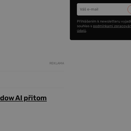
Přihlášením k newsletteru vyjadř
souhlas s
podmínkami zpracován
údajů
.
REKLAMA
adow AI přitom