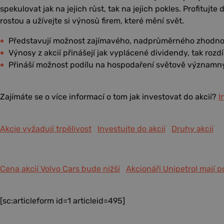
spekulovat jak na jejich růst, tak na jejich pokles. Profitujt
rostou a užívejte si výnosů firem, které mění svět.
Představují možnost zajímavého, nadprůměrného zhodnoc
Výnosy z akcií přinášejí jak vyplácené dividendy, tak rozd
Přináší možnost podílu na hospodaření světově významn
Zajímáte se o více informací o tom jak investovat do akcií?
I
Akcie vyžadují trpělivost
Investujte do akcií
Druhy akcií
Cena akcií Volvo Cars bude nižší
Akcionáři Unipetrol mají p
[sc:articleform id=1 articleid=495]