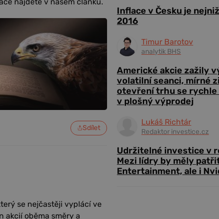
mace najdete v našem článku.
Inflace v Česku je nejni
2016
Timur Barotov
analytik BHS
Americké akcie zažily 
volatilní seanci, mírné 
otevření trhu se rychle
v plošný výprodej
Lukáš Richtár
Sdílet
Redaktor investice.cz
Udržitelné investice v 
Mezi lídry by měly patři
Entertainment, ale i Nvi
terý se nejčastěji vyplácí ve
n akcií oběma směry a