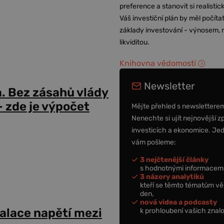
preference a stanovit si realisti
Váš investiční plán by měl počítat
základy investování - výnosem, r
likviditou.
Knihovna vědomostí
Newsletter
a. Bez zásahů vlády
 zde je výpočet
Mějte přehled s newslettere
Nenechte si ujít nejnovější z
investicích a ekonomice. Je
vám pošleme:
3 nejčtenější články
s hodnotnými informacemi
3 názory analytiků
kteří se těmto tématům vě
den,
nová videa a podcasty
alace napětí mezi
k prohloubení vašich znalo