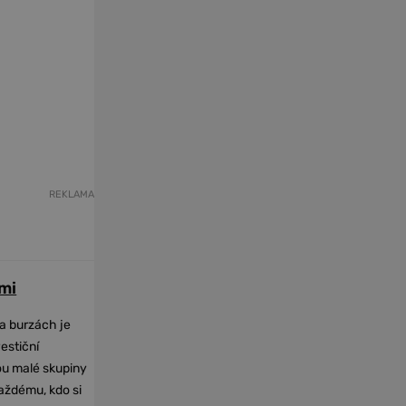
REKLAMA
mi
na burzách je
vestiční
dou malé skupiny
každému, kdo si