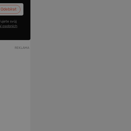
ujete svůj
í osobních
REKLAMA