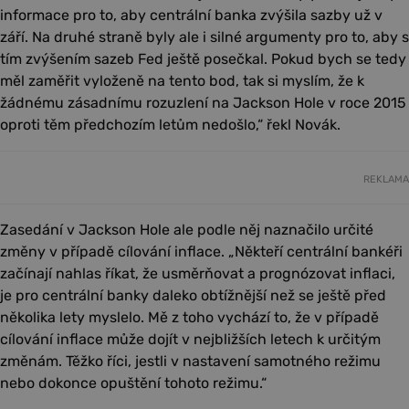
informace pro to, aby centrální banka zvýšila sazby už v
září. Na druhé straně byly ale i silné argumenty pro to, aby s
tím zvýšením sazeb Fed ještě posečkal. Pokud bych se tedy
měl zaměřit vyloženě na tento bod, tak si myslím, že k
žádnému zásadnímu rozuzlení na Jackson Hole v roce 2015
oproti těm předchozím letům nedošlo,“ řekl Novák.
REKLAMA
Zasedání v Jackson Hole ale podle něj naznačilo určité
změny v případě cílování inflace. „Někteří centrální bankéři
začínají nahlas říkat, že usměrňovat a prognózovat inflaci,
je pro centrální banky daleko obtížnější než se ještě před
několika lety myslelo. Mě z toho vychází to, že v případě
cílování inflace může dojít v nejbližších letech k určitým
změnám. Těžko říci, jestli v nastavení samotného režimu
nebo dokonce opuštění tohoto režimu.“