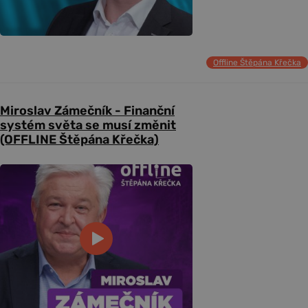
Offline Štěpána Křečka
Miroslav Zámečník - Finanční
systém světa se musí změnit
(OFFLINE Štěpána Křečka)