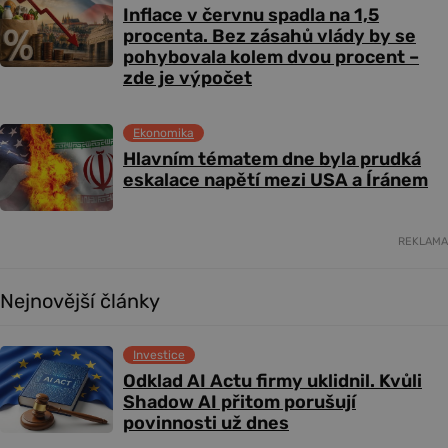
Inflace v červnu spadla na 1,5
procenta. Bez zásahů vlády by se
pohybovala kolem dvou procent –
zde je výpočet
Ekonomika
Hlavním tématem dne byla prudká
eskalace napětí mezi USA a Íránem
REKLAMA
Nejnovější články
Investice
Odklad AI Actu firmy uklidnil. Kvůli
Shadow AI přitom porušují
povinnosti už dnes