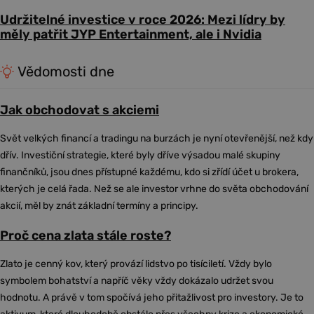
Udržitelné investice v roce 2026: Mezi lídry by
měly patřit JYP Entertainment, ale i Nvidia
Vědomosti dne
Jak obchodovat s akciemi
Svět velkých financí a tradingu na burzách je nyní otevřenější, než kdy
dřív. Investiční strategie, které byly dříve výsadou malé skupiny
finančníků, jsou dnes přístupné každému, kdo si zřídí účet u brokera,
kterých je celá řada. Než se ale investor vrhne do světa obchodování
akcií, měl by znát základní termíny a principy.
Proč cena zlata stále roste?
Zlato je cenný kov, který provází lidstvo po tisíciletí. Vždy bylo
symbolem bohatství a napříč věky vždy dokázalo udržet svou
hodnotu. A právě v tom spočívá jeho přitažlivost pro investory. Je to