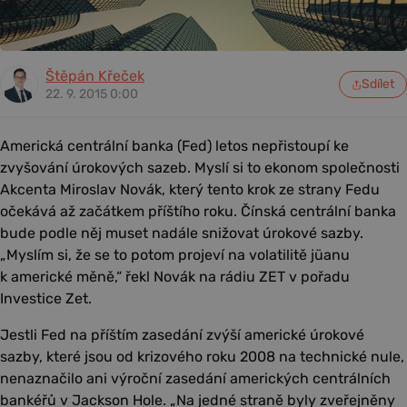
Štěpán Křeček
Sdílet
22. 9. 2015 0:00
Americká centrální banka (Fed) letos nepřistoupí ke
zvyšování úrokových sazeb. Myslí si to ekonom společnosti
Akcenta Miroslav Novák, který tento krok ze strany Fedu
očekává až začátkem příštího roku. Čínská centrální banka
bude podle něj muset nadále snižovat úrokové sazby.
„Myslím si, že se to potom projeví na volatilitě jüanu
k americké měně,“ řekl Novák na rádiu ZET v pořadu
Investice Zet.
Jestli Fed na příštím zasedání zvýší americké úrokové
sazby, které jsou od krizového roku 2008 na technické nule,
nenaznačilo ani výroční zasedání amerických centrálních
bankéřů v Jackson Hole. „Na jedné straně byly zveřejněny