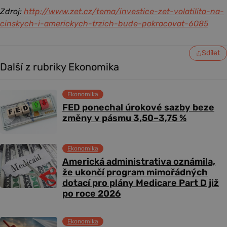
Zdroj:
http://www.zet.cz/tema/investice-zet-volatilita-na-
cinskych-i-americkych-trzich-bude-pokracovat-6085
Sdílet
Další z rubriky Ekonomika
Ekonomika
FED ponechal úrokové sazby beze
změny v pásmu 3,50–3,75 %
Ekonomika
Americká administrativa oznámila,
že ukončí program mimořádných
dotací pro plány Medicare Part D již
po roce 2026
Ekonomika