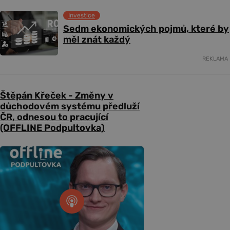
Investice
Sedm ekonomických pojmů, které by
měl znát každý
REKLAMA
Štěpán Křeček - Změny v
důchodovém systému předluží
ČR, odnesou to pracující
(OFFLINE Podpultovka)