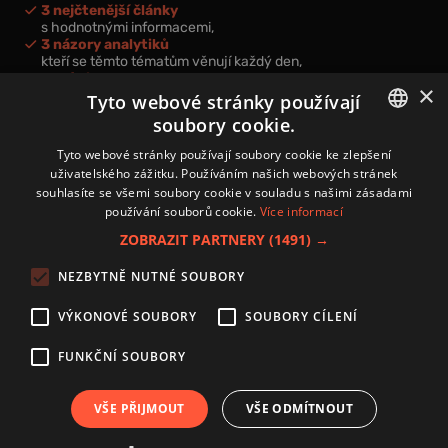
3 nejčtenější články
s hodnotnými informacemi,
3 názory analytiků
kteří se těmto tématům věnují každý den,
nová videa a podcasty
×
k prohloubení vašich znalostí.
Tyto webové stránky používají
soubory cookie.
CZECH
Tyto webové stránky používají soubory cookie ke zlepšení
uživatelského zážitku. Používáním našich webových stránek
CZ
souhlasíte se všemi soubory cookie v souladu s našimi zásadami
Přihlášením k newsletteru vyjadřujete svůj souhlas s
podmínkami
používání souborů cookie.
Více informací
zpracování osobních údajů
.
ZOBRAZIT PARTNERY
(1491) →
Kontakt
NEZBYTNĚ NUTNÉ SOUBORY
Zásady používání souborů cookies
Zpracování osobních údajů
VÝKONOVÉ SOUBORY
SOUBORY CÍLENÍ
Autoři
Nastavení cookies
FUNKČNÍ SOUBORY
VŠE PŘIJMOUT
VŠE ODMÍTNOUT
Copyright 2024 © Investice.cz. Všechna práva vyhrazena.