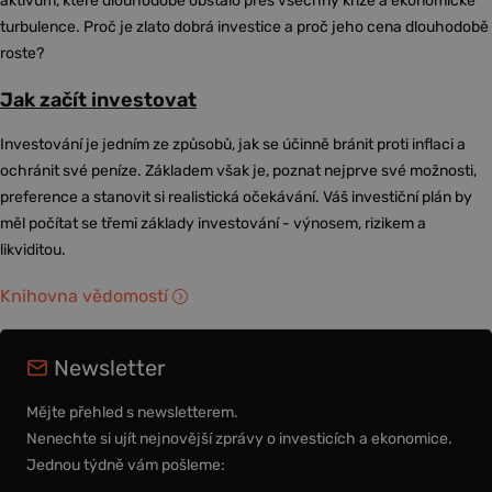
aktivum, které dlouhodobě obstálo přes všechny krize a ekonomické
turbulence. Proč je zlato dobrá investice a proč jeho cena dlouhodobě
roste?
Jak začít investovat
Investování je jedním ze způsobů, jak se účinně bránit proti inflaci a
ochránit své peníze. Základem však je, poznat nejprve své možnosti,
preference a stanovit si realistická očekávání. Váš investiční plán by
měl počítat se třemi základy investování - výnosem, rizikem a
likviditou.
Knihovna vědomostí
Newsletter
Mějte přehled s newsletterem.
Nenechte si ujít nejnovější zprávy o investicích a ekonomice.
Jednou týdně vám pošleme: