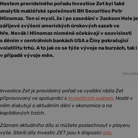
Hostem pravidelného pořadu Investice Zet byl také
analytik makléřské společnosti BH Securities Petr
Hlinomaz. Ten si myslí, že i po zasedání v Jackson Hole je
zářijové zvýšení amerických úrokových sazeb ve
hře. Novák i Hlinomaz nicméně očekávají v souvislosti
s děním v centrálních bankách USA a Číny pokračující
volatilitu trhů. A to jak co se týče vývoje na burzách, tak i
v případě vývoje měn.
REKLAMA
Investice Zet je pravidelný pořad ve vysílání rádia Zet
připravovaný ve spolupráci s
Investičním webem
. Hosté v
něm diskutují o aktuálním dění v ekonomice a na
kapitálových trzích.
Záznam aktuálního dílu si můžete poslechnout v playeru
výše. Starší díly Investic ZET jsou k dispozici
zde.