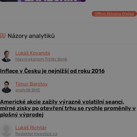
Offline Štěpána Křečka
Názory analytiků
Lukáš Kovanda
hlavní ekonom Trinity Bank
Inflace v Česku je nejnižší od roku 2016
Timur Barotov
analytik BHS
Americké akcie zažily výrazně volatilní seanci,
mírné zisky po otevření trhu se rychle proměnily v
plošný výprodej
Lukáš Richtár
Redaktor investice.cz