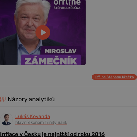
Offline Štěpána Křečka
Názory analytiků
Lukáš Kovanda
hlavní ekonom Trinity Bank
Inflace v Česku je nejnižší od roku 2016