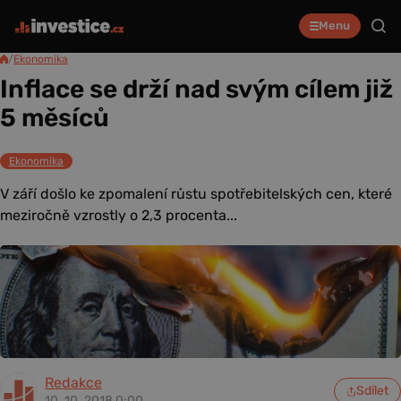
Menu
/
Ekonomika
Inflace se drží nad svým cílem již
5 měsíců
Ekonomika
V září došlo ke zpomalení růstu spotřebitelských cen, které
meziročně vzrostly o 2,3 procenta...
Redakce
Sdílet
10. 10. 2018 0:00