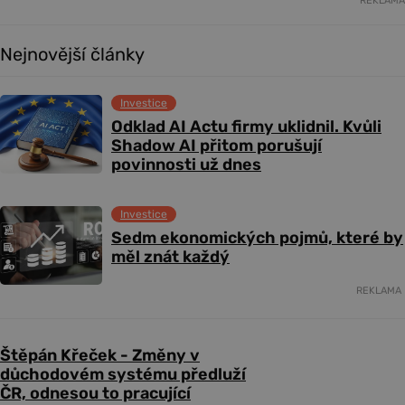
REKLAMA
Nejnovější články
Investice
Odklad AI Actu firmy uklidnil. Kvůli
Shadow AI přitom porušují
povinnosti už dnes
Investice
Sedm ekonomických pojmů, které by
měl znát každý
REKLAMA
Štěpán Křeček - Změny v
důchodovém systému předluží
ČR, odnesou to pracující