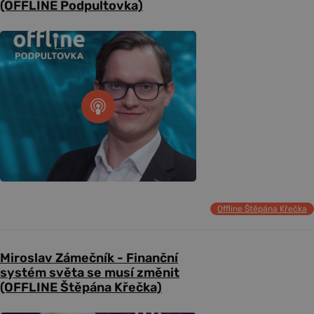
(OFFLINE Podpultovka)
Offline Štěpána Křečka
Miroslav Zámečník - Finanční
systém světa se musí změnit
(OFFLINE Štěpána Křečka)