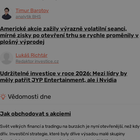
Timur Barotov
analytik BHS
Americké akcie zažily výrazně volatilní seanci,
mírné zisky po otevření trhu se rychle proměnily v
plošný výprodej
Lukáš Richtár
Redaktor investice.cz
Udržitelné investice v roce 2026: Mezi lídry by
měly patřit JYP Entertainment, ale i Nvidia
Vědomosti dne
Jak obchodovat s akciemi
Svět velkých financí a tradingu na burzách je nyní otevřenější, než kdy
dřív. Investiční strategie, které byly dříve výsadou malé skupiny