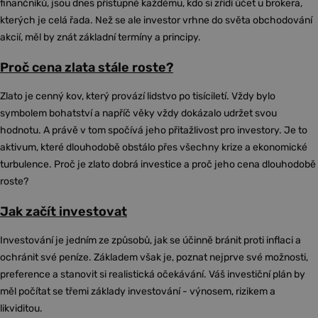
finančníků, jsou dnes přístupné každému, kdo si zřídí účet u brokera,
kterých je celá řada. Než se ale investor vrhne do světa obchodování
akcií, měl by znát základní termíny a principy.
Proč cena zlata stále roste?
Zlato je cenný kov, který provází lidstvo po tisíciletí. Vždy bylo
symbolem bohatství a napříč věky vždy dokázalo udržet svou
hodnotu. A právě v tom spočívá jeho přitažlivost pro investory. Je to
aktivum, které dlouhodobě obstálo přes všechny krize a ekonomické
turbulence. Proč je zlato dobrá investice a proč jeho cena dlouhodobě
roste?
Jak začít investovat
Investování je jedním ze způsobů, jak se účinně bránit proti inflaci a
ochránit své peníze. Základem však je, poznat nejprve své možnosti,
preference a stanovit si realistická očekávání. Váš investiční plán by
měl počítat se třemi základy investování - výnosem, rizikem a
likviditou.