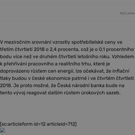
REKLAMA
V meziročním srovnání vzrostly spotřebitelské ceny ve
třetím čtvrtletí 2018 o 2,4 procenta, což je o 0,1 procentního
bodu více než ve druhém čtvrtletí letošního roku. Vzhledem
k přehřívání pracovního a realitního trhu, které je
doprovázeno růstem cen energií, lze očekávat, že inflační
tlaky budou v české ekonomice patrné i ve čtvrtém čtvrtletí
2018. Je proto možné, že Česká národní banka bude na
tento vývoj reagovat dalším růstem úrokových sazeb.
[sc:articleform id=12 articleid=712]