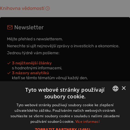
Knihovna vědomostí
Newsletter
Mějte přehled s newsletterem.
Nenechte si ujít nejnovější zprávy o investicích a ekonomice.
Jednou týdně vám pošleme:
3 nejčtenější články
s hodnotnými informacemi,
3 názory analytiků
kteří se těmto tématům věnují každý den,
nová videa a podcasty
×
k prohloubení vašich znalostí.
Tyto webové stránky používají
soubory cookie.
CZECH
Tyto webové stránky používají soubory cookie ke zlepšení
uživatelského zážitku. Používáním našich webových stránek
CZ
souhlasíte se všemi soubory cookie v souladu s našimi zásadami
Přihlášením k newsletteru vyjadřujete svůj souhlas s
podmínkami
používání souborů cookie.
Více informací
zpracování osobních údajů
.
ZOBRAZIT PARTNERY
(1491) →