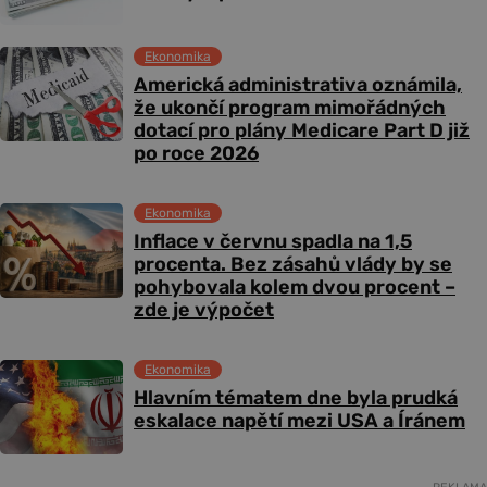
Ekonomika
Americká administrativa oznámila,
že ukončí program mimořádných
dotací pro plány Medicare Part D již
po roce 2026
Ekonomika
Inflace v červnu spadla na 1,5
procenta. Bez zásahů vlády by se
pohybovala kolem dvou procent –
zde je výpočet
Ekonomika
Hlavním tématem dne byla prudká
eskalace napětí mezi USA a Íránem