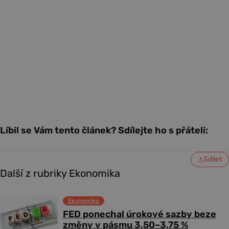
Líbil se Vám tento článek? Sdílejte ho s přáteli:
Sdílet
Další z rubriky Ekonomika
Ekonomika
FED ponechal úrokové sazby beze
změny v pásmu 3,50–3,75 %