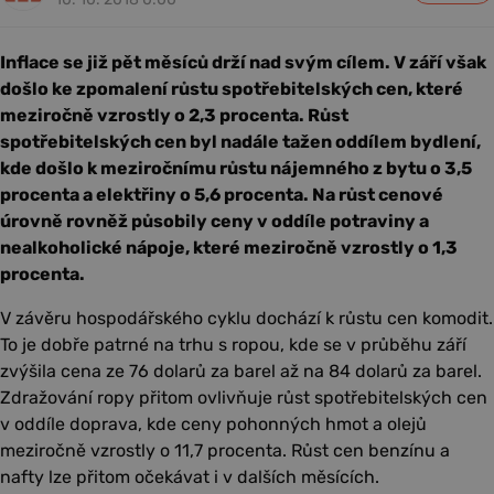
Inflace se již pět měsíců drží nad svým cílem. V září však
došlo ke zpomalení růstu spotřebitelských cen, které
meziročně vzrostly o 2,3 procenta. Růst
spotřebitelských cen byl nadále tažen oddílem bydlení,
kde došlo k meziročnímu růstu nájemného z bytu o 3,5
procenta a elektřiny o 5,6 procenta. Na růst cenové
úrovně rovněž působily ceny v oddíle potraviny a
nealkoholické nápoje, které meziročně vzrostly o 1,3
procenta.
V závěru hospodářského cyklu dochází k růstu cen komodit.
To je dobře patrné na trhu s ropou, kde se v průběhu září
zvýšila cena ze 76 dolarů za barel až na 84 dolarů za barel.
Zdražování ropy přitom ovlivňuje růst spotřebitelských cen
v oddíle doprava, kde ceny pohonných hmot a olejů
meziročně vzrostly o 11,7 procenta. Růst cen benzínu a
nafty lze přitom očekávat i v dalších měsících.