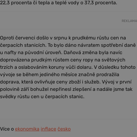
22,3 procenta či tepla a teplé vody o 37,3 procenta.
REKLAMA
Oproti červenci došlo v srpnu k prudkému růstu cen na
čerpacích stanicích. To bylo dáno návratem spotřební daně
u nafty na původní úroveň. Daňová změna byla navíc
doprovázena prudkým růstem ceny ropy na světových
trzích a oslabováním koruny vůči dolaru. V důsledku tohoto
vývoje se během jediného měsíce značně prodražila
doprava, která ovlivňuje ceny zboží i služeb. Vývoj v první
polovině září bohužel nepřinesl zlepšení a nadále jsme tak
svědky růstu cen u čerpacích stanic.
Více o
ekonomika
inflace
česko