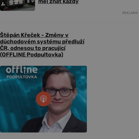
měl znát každý
REKLAMA
Štěpán Křeček - Změny v
důchodovém systému předluží
ČR, odnesou to pracující
(OFFLINE Podpultovka)