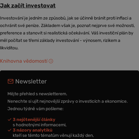
Jak začít investovat
Investování je jedním ze způsobů, jak se účinně bránit proti inflaci a
ochránit své peníze. Základem však je, poznat nejprve své možnosti,
preference a stanovit si realistická očekávání. Váš investiční plán by
měl počítat se třemi základy investování - výnosem, rizikem a
likviditou.
Knihovna vědomostí
Newsletter
Mějte přehled s newsletterem.
Nenechte si ujít nejnovější zprávy o investicích a ekonomice.
Jednou týdně vám pošleme:
3 nejčtenější články
s hodnotnými informacemi,
3 názory analytiků
kteří se těmto tématům věnují každý den,