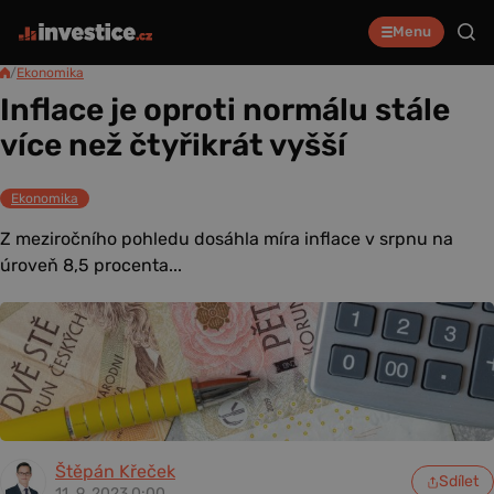
Menu
/
Ekonomika
Inflace je oproti normálu stále
více než čtyřikrát vyšší
Ekonomika
Z meziročního pohledu dosáhla míra inflace v srpnu na
úroveň 8,5 procenta...
Štěpán Křeček
Sdílet
11. 9. 2023 0:00