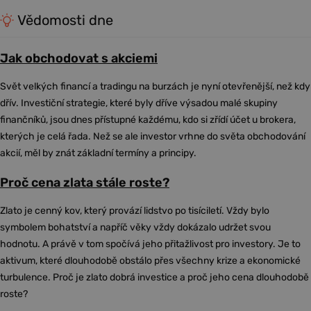
Vědomosti dne
Jak obchodovat s akciemi
Svět velkých financí a tradingu na burzách je nyní otevřenější, než kdy
dřív. Investiční strategie, které byly dříve výsadou malé skupiny
finančníků, jsou dnes přístupné každému, kdo si zřídí účet u brokera,
kterých je celá řada. Než se ale investor vrhne do světa obchodování
akcií, měl by znát základní termíny a principy.
Proč cena zlata stále roste?
Zlato je cenný kov, který provází lidstvo po tisíciletí. Vždy bylo
symbolem bohatství a napříč věky vždy dokázalo udržet svou
hodnotu. A právě v tom spočívá jeho přitažlivost pro investory. Je to
aktivum, které dlouhodobě obstálo přes všechny krize a ekonomické
turbulence. Proč je zlato dobrá investice a proč jeho cena dlouhodobě
roste?