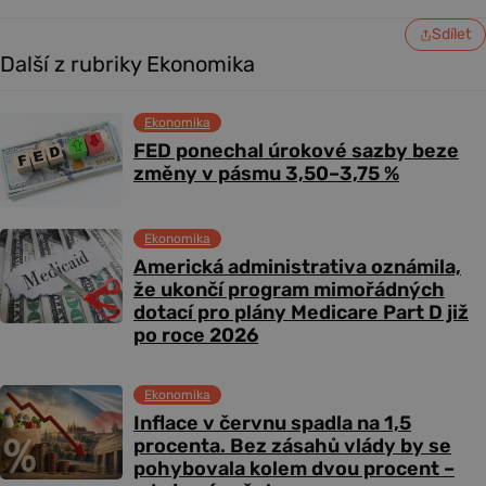
Sdílet
Další z rubriky Ekonomika
Ekonomika
FED ponechal úrokové sazby beze
změny v pásmu 3,50–3,75 %
Ekonomika
Americká administrativa oznámila,
že ukončí program mimořádných
dotací pro plány Medicare Part D již
po roce 2026
Ekonomika
Inflace v červnu spadla na 1,5
procenta. Bez zásahů vlády by se
pohybovala kolem dvou procent –