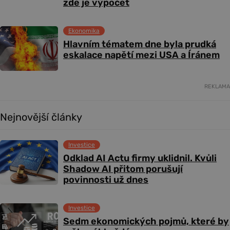
zde je výpočet
Ekonomika
Hlavním tématem dne byla prudká
eskalace napětí mezi USA a Íránem
REKLAMA
Nejnovější články
Investice
Odklad AI Actu firmy uklidnil. Kvůli
Shadow AI přitom porušují
povinnosti už dnes
Investice
Sedm ekonomických pojmů, které by