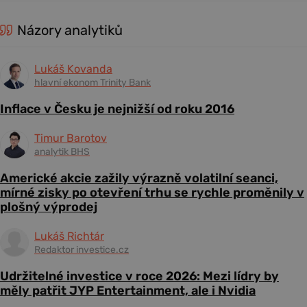
Názory analytiků
Lukáš Kovanda
hlavní ekonom Trinity Bank
Inflace v Česku je nejnižší od roku 2016
Timur Barotov
analytik BHS
Americké akcie zažily výrazně volatilní seanci,
mírné zisky po otevření trhu se rychle proměnily v
plošný výprodej
Lukáš Richtár
Redaktor investice.cz
Udržitelné investice v roce 2026: Mezi lídry by
měly patřit JYP Entertainment, ale i Nvidia