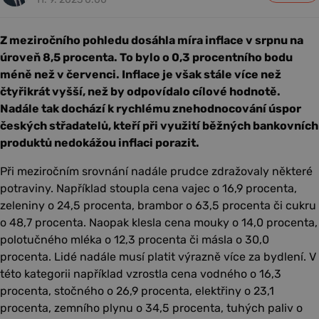
Z meziročního pohledu dosáhla míra inflace v srpnu na
úroveň 8,5 procenta. To bylo o 0,3 procentního bodu
méně než v červenci. Inflace je však stále více než
čtyřikrát vyšší, než by odpovídalo cílové hodnotě.
Nadále tak dochází k rychlému znehodnocování úspor
českých střadatelů, kteří při využití běžných bankovních
produktů nedokážou inflaci porazit.
Při meziročním srovnání nadále prudce zdražovaly některé
potraviny. Například stoupla cena vajec o 16,9 procenta,
zeleniny o 24,5 procenta, brambor o 63,5 procenta či cukru
o 48,7 procenta. Naopak klesla cena mouky o 14,0 procenta,
polotučného mléka o 12,3 procenta či másla o 30,0
procenta. Lidé nadále musí platit výrazně více za bydlení. V
této kategorii například vzrostla cena vodného o 16,3
procenta, stočného o 26,9 procenta, elektřiny o 23,1
procenta, zemního plynu o 34,5 procenta, tuhých paliv o