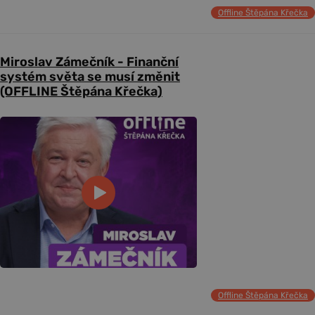
Offline Štěpána Křečka
Miroslav Zámečník - Finanční
systém světa se musí změnit
(OFFLINE Štěpána Křečka)
Offline Štěpána Křečka