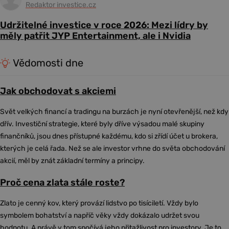
Redaktor investice.cz
Udržitelné investice v roce 2026: Mezi lídry by
měly patřit JYP Entertainment, ale i Nvidia
Vědomosti dne
Jak obchodovat s akciemi
Svět velkých financí a tradingu na burzách je nyní otevřenější, než kdy
dřív. Investiční strategie, které byly dříve výsadou malé skupiny
finančníků, jsou dnes přístupné každému, kdo si zřídí účet u brokera,
kterých je celá řada. Než se ale investor vrhne do světa obchodování
akcií, měl by znát základní termíny a principy.
Proč cena zlata stále roste?
Zlato je cenný kov, který provází lidstvo po tisíciletí. Vždy bylo
symbolem bohatství a napříč věky vždy dokázalo udržet svou
hodnotu. A právě v tom spočívá jeho přitažlivost pro investory. Je to