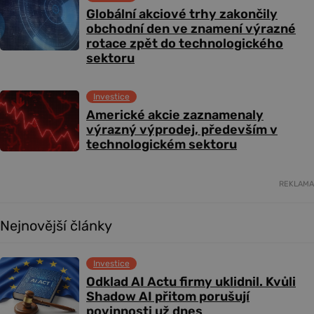
Globální akciové trhy zakončily
obchodní den ve znamení výrazné
rotace zpět do technologického
sektoru
Investice
Americké akcie zaznamenaly
výrazný výprodej, především v
technologickém sektoru
REKLAMA
Nejnovější články
Investice
Odklad AI Actu firmy uklidnil. Kvůli
Shadow AI přitom porušují
povinnosti už dnes