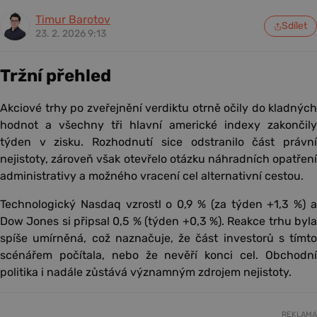
Timur Barotov
Sdílet
23. 2. 2026 9:13
Tržní přehled
Akciové trhy po zveřejnění verdiktu otrně očily do kladných
hodnot a všechny tři hlavní americké indexy zakončily
týden v zisku. Rozhodnutí sice odstranilo část právní
nejistoty, zároveň však otevřelo otázku náhradních opatření
administrativy a možného vracení cel alternativní cestou.
Technologický Nasdaq vzrostl o 0,9 % (za týden +1,3 %) a
Dow Jones si připsal 0,5 % (týden +0,3 %). Reakce trhu byla
spíše umírněná, což naznačuje, že část investorů s tímto
scénářem počítala, nebo že nevěří konci cel. Obchodní
politika i nadále zůstává významným zdrojem nejistoty.
REKLAMA