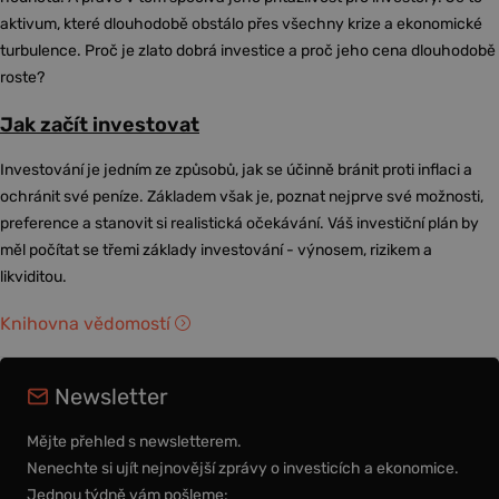
aktivum, které dlouhodobě obstálo přes všechny krize a ekonomické
turbulence. Proč je zlato dobrá investice a proč jeho cena dlouhodobě
roste?
Jak začít investovat
Investování je jedním ze způsobů, jak se účinně bránit proti inflaci a
ochránit své peníze. Základem však je, poznat nejprve své možnosti,
preference a stanovit si realistická očekávání. Váš investiční plán by
měl počítat se třemi základy investování - výnosem, rizikem a
likviditou.
Knihovna vědomostí
Newsletter
Mějte přehled s newsletterem.
Nenechte si ujít nejnovější zprávy o investicích a ekonomice.
Jednou týdně vám pošleme: