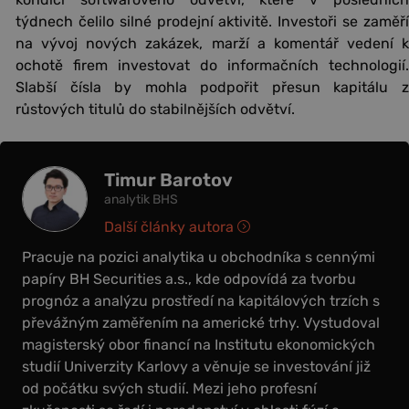
týdnech čelilo silné prodejní aktivitě. Investoři se zaměří
na vývoj nových zakázek, marží a komentář vedení k
ochotě firem investovat do informačních technologií.
Slabší čísla by mohla podpořit přesun kapitálu z
růstových titulů do stabilnějších odvětví.
Timur Barotov
analytik BHS
Další články autora
Pracuje na pozici analytika u obchodníka s cennými
papíry BH Securities a.s., kde odpovídá za tvorbu
prognóz a analýzu prostředí na kapitálových trzích s
převážným zaměřením na americké trhy. Vystudoval
magisterský obor financí na Institutu ekonomických
studií Univerzity Karlovy a věnuje se investování již
od počátku svých studií. Mezi jeho profesní