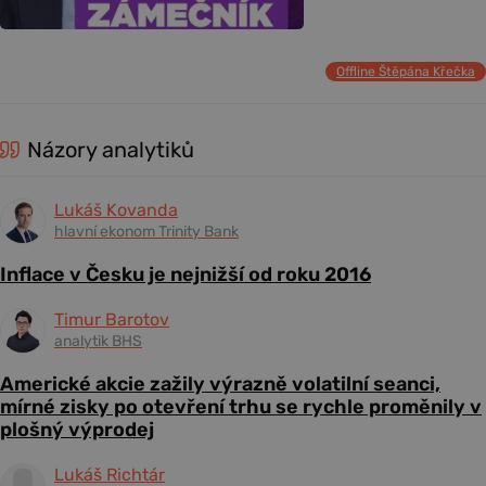
Offline Štěpána Křečka
Názory analytiků
Lukáš Kovanda
hlavní ekonom Trinity Bank
Inflace v Česku je nejnižší od roku 2016
Timur Barotov
analytik BHS
Americké akcie zažily výrazně volatilní seanci,
mírné zisky po otevření trhu se rychle proměnily v
plošný výprodej
Lukáš Richtár