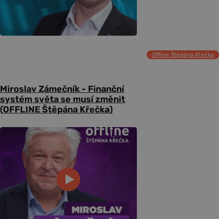
Offline Štěpána Křečka
Miroslav Zámečník - Finanční
systém světa se musí změnit
(OFFLINE Štěpána Křečka)