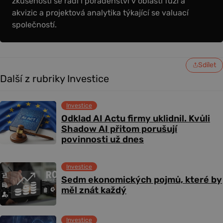
zkušenosti se řadí i poradenství v oblasti fúzí a
akvizic a projektová analytika týkající se valuací
společností.
Sdílet
Další z rubriky Investice
Investice
Odklad AI Actu firmy uklidnil. Kvůli
Shadow AI přitom porušují
povinnosti už dnes
Investice
Sedm ekonomických pojmů, které by
měl znát každý
Investice