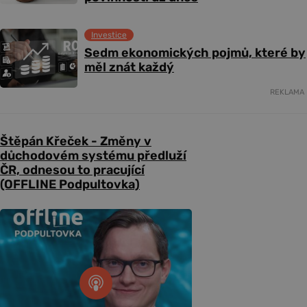
Investice
Sedm ekonomických pojmů, které by
měl znát každý
REKLAMA
Štěpán Křeček - Změny v
důchodovém systému předluží
ČR, odnesou to pracující
(OFFLINE Podpultovka)