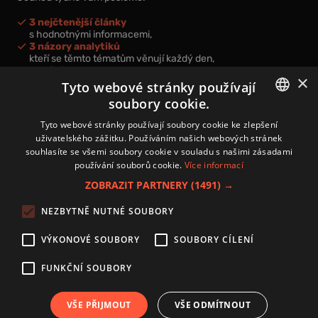
3 nejčtenější články
s hodnotnými informacemi,
3 názory analytiků
kteří se těmto tématům věnují každý den,
nová videa a podcasty
×
k prohloubení vašich znalostí.
Tyto webové stránky používají
soubory cookie.
CZECH
Tyto webové stránky používají soubory cookie ke zlepšení
uživatelského zážitku. Používáním našich webových stránek
CZ
souhlasíte se všemi soubory cookie v souladu s našimi zásadami
Přihlášením k newsletteru vyjadřujete svůj souhlas s
podmínkami
používání souborů cookie.
Více informací
zpracování osobních údajů
.
ZOBRAZIT PARTNERY
(1491) →
Kontakt
NEZBYTNĚ NUTNÉ SOUBORY
Zásady používání souborů cookies
Zpracování osobních údajů
VÝKONOVÉ SOUBORY
SOUBORY CÍLENÍ
Autoři
Nastavení cookies
FUNKČNÍ SOUBORY
VŠE PŘIJMOUT
VŠE ODMÍTNOUT