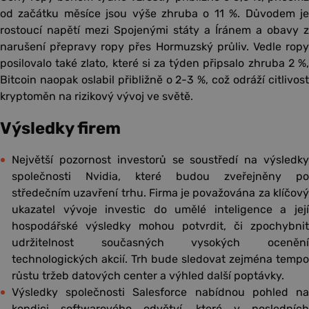
od začátku měsíce jsou výše zhruba o 11 %. Důvodem je
rostoucí napětí mezi Spojenými státy a Íránem a obavy z
narušení přepravy ropy přes Hormuzský průliv. Vedle ropy
posilovalo také zlato, které si za týden připsalo zhruba 2 %,
Bitcoin naopak oslabil přibližně o 2-3 %, což odráží citlivost
kryptoměn na rizikový vývoj ve světě.
Výsledky firem
Největší pozornost investorů se soustředí na výsledky
společnosti Nvidia, které budou zveřejněny po
středečním uzavření trhu. Firma je považována za klíčový
ukazatel vývoje investic do umělé inteligence a její
hospodářské výsledky mohou potvrdit, či zpochybnit
udržitelnost současných vysokých ocenění
technologických akcií. Trh bude sledovat zejména tempo
růstu tržeb datových center a výhled další poptávky.
Výsledky společnosti Salesforce nabídnou pohled na
kondici softwarového odvětví, které v posledních