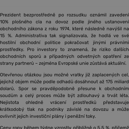
Prezident bezprostředně po rozsudku oznámil zavedení
10% plošného cla na dovoz podle jiného ustanovení
obchodního zákona z roku 1974, které následně navýšil na
15 %. Administrativa tak signalizovala, že hodlá ve své
hostilní obchodní politice pokračovat jinými právními
prostředky. Pro investory to znamená, že riziko dalších
obchodních sporů a případných odvetných opatření ze
strany partnerů – zejména Evropské unie zůstává aktuální.
Otevřenou otázkou jsou možné vratky již zaplacených cel,
jejichž objem může podle odhadů dosáhnout až 175 miliard
dolarů. Spor se pravděpodobně přesune k obchodním
soudům a celý proces může být zdlouhavý a trvát léta.
Nejistota ohledně vrácení prostředků představuje
krátkodobý tlak na podniky závislé na dovozu a může
ovlivnit jejich investiční plány i peněžní toky.
Ceny ropy během týdne vzrostly přibližně o 5,5 %, přičemž