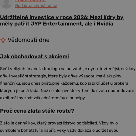
Redaktor investice.cz
Udržitelné investice v roce 2026: Mezi lídry by
měly patřit JYP Entertainment, ale i Nvidia
Vědomosti dne
Jak obchodovat s akciemi
Svět velkých financí a tradingu na burzách je nyní otevřenější, než kdy
dřív. Investiční strategie, které byly dříve výsadou malé skupiny
finančníků, jsou dnes přístupné každému, kdo si zřídí účet u brokera,
kterých je celá řada. Než se ale investor vrhne do světa obchodování
akcií, měl by znát základní termíny a principy.
Proč cena zlata stále roste?
Zlato je cenný kov, který provází lidstvo po tisíciletí. Vždy bylo
symbolem bohatství a napříč věky vždy dokázalo udržet svou