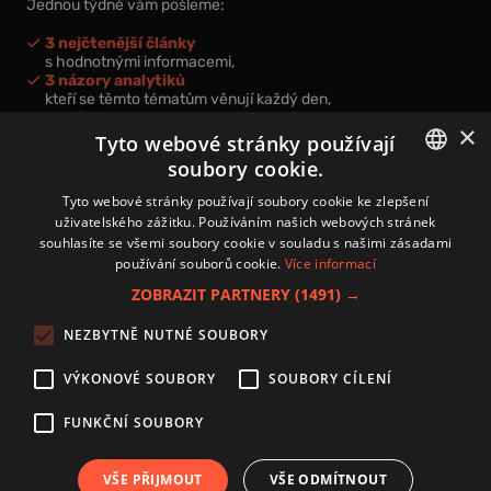
Jednou týdně vám pošleme:
3 nejčtenější články
s hodnotnými informacemi,
3 názory analytiků
kteří se těmto tématům věnují každý den,
nová videa a podcasty
×
k prohloubení vašich znalostí.
Tyto webové stránky používají
soubory cookie.
CZECH
Tyto webové stránky používají soubory cookie ke zlepšení
uživatelského zážitku. Používáním našich webových stránek
CZ
souhlasíte se všemi soubory cookie v souladu s našimi zásadami
Přihlášením k newsletteru vyjadřujete svůj souhlas s
podmínkami
používání souborů cookie.
Více informací
zpracování osobních údajů
.
ZOBRAZIT PARTNERY
(1491) →
Kontakt
NEZBYTNĚ NUTNÉ SOUBORY
Zásady používání souborů cookies
Zpracování osobních údajů
VÝKONOVÉ SOUBORY
SOUBORY CÍLENÍ
Autoři
Nastavení cookies
FUNKČNÍ SOUBORY
VŠE PŘIJMOUT
VŠE ODMÍTNOUT