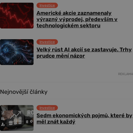
Investice
Americké akcie zaznamenaly
výrazný výprodej, především v
technologickém sektoru
Investice
Velký růst AI akcií se zastavuje. Trhy
prudce mění názor
REKLAMA
Nejnovější články
Investice
Sedm ekonomických pojmů, které by
měl znát každý