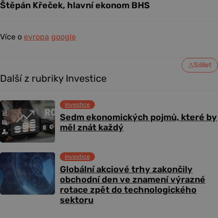
Štěpán Křeček, hlavní ekonom BHS
Více o
evropa
google
Sdílet
Další z rubriky Investice
Investice
Sedm ekonomických pojmů, které by
měl znát každý
Investice
Globální akciové trhy zakončily
obchodní den ve znamení výrazné
rotace zpět do technologického
sektoru