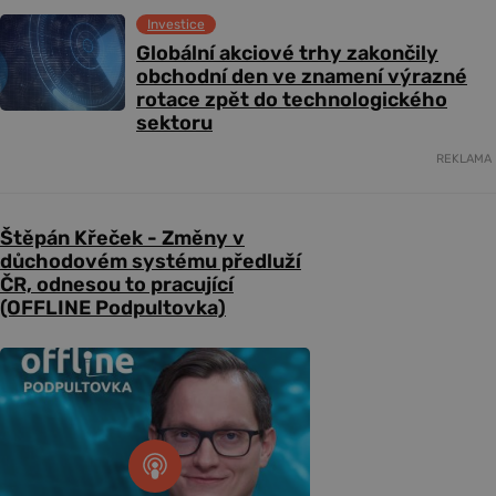
Investice
Globální akciové trhy zakončily
obchodní den ve znamení výrazné
rotace zpět do technologického
sektoru
REKLAMA
Štěpán Křeček - Změny v
důchodovém systému předluží
ČR, odnesou to pracující
(OFFLINE Podpultovka)