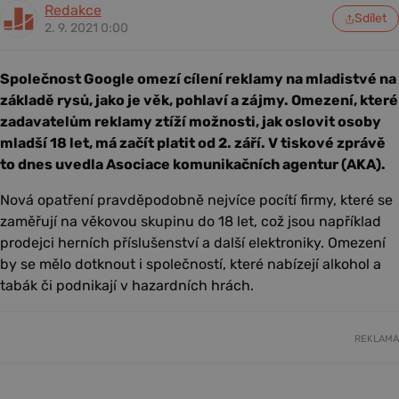
Redakce
Sdílet
2. 9. 2021 0:00
Společnost Google omezí cílení reklamy na mladistvé na
základě rysů, jako je věk, pohlaví a zájmy. Omezení, které
zadavatelům reklamy ztíží možnosti, jak oslovit osoby
mladší 18 let, má začít platit od 2. září. V tiskové zprávě
to dnes uvedla Asociace komunikačních agentur (AKA).
Nová opatření pravděpodobně nejvíce pocítí firmy, které se
zaměřují na věkovou skupinu do 18 let, což jsou například
prodejci herních příslušenství a další elektroniky. Omezení
by se mělo dotknout i společností, které nabízejí alkohol a
tabák či podnikají v hazardních hrách.
REKLAMA