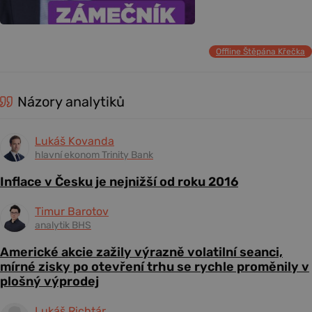
Offline Štěpána Křečka
Názory analytiků
Lukáš Kovanda
hlavní ekonom Trinity Bank
Inflace v Česku je nejnižší od roku 2016
Timur Barotov
analytik BHS
Americké akcie zažily výrazně volatilní seanci,
mírné zisky po otevření trhu se rychle proměnily v
plošný výprodej
Lukáš Richtár