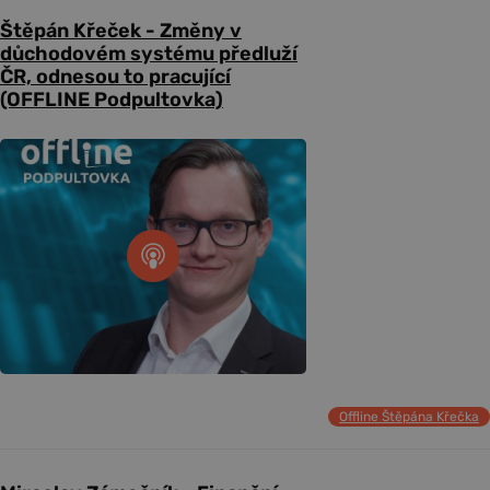
Štěpán Křeček - Změny v
důchodovém systému předluží
ČR, odnesou to pracující
(OFFLINE Podpultovka)
Offline Štěpána Křečka