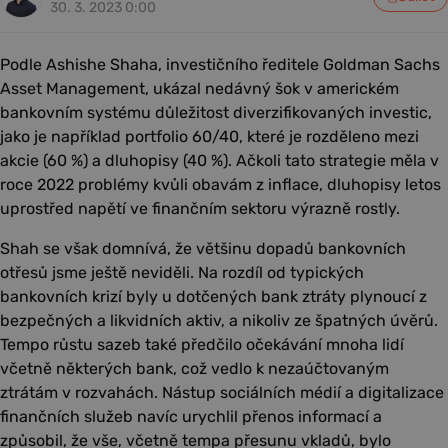
30. 3. 2023 0:00
Podle Ashishe Shaha, investičního ředitele Goldman Sachs
Asset Management, ukázal nedávný šok v americkém
bankovním systému důležitost diverzifikovaných investic,
jako je například portfolio 60/40, které je rozděleno mezi
akcie (60 %) a dluhopisy (40 %). Ačkoli tato strategie měla v
roce 2022 problémy kvůli obavám z inflace, dluhopisy letos
uprostřed napětí ve finančním sektoru výrazně rostly.
Shah se však domnívá, že většinu dopadů bankovních
otřesů jsme ještě neviděli. Na rozdíl od typických
bankovních krizí byly u dotčených bank ztráty plynoucí z
bezpečných a likvidních aktiv, a nikoliv ze špatných úvěrů.
Tempo růstu sazeb také předčilo očekávání mnoha lidí
včetně některých bank, což vedlo k nezaúčtovaným
ztrátám v rozvahách. Nástup sociálních médií a digitalizace
finančních služeb navíc urychlil přenos informací a
způsobil, že vše, včetně tempa přesunu vkladů, bylo