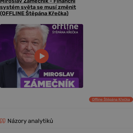
Miroslav Zámečník - Finanční
systém světa se musí změnit
(OFFLINE Štěpána Křečka)
Offline Štěpána Křečka
Názory analytiků