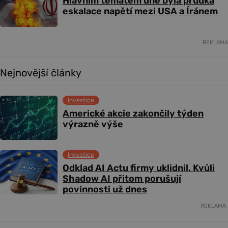
Hlavním tématem dne byla prudká
eskalace napětí mezi USA a Íránem
REKLAMA
Nejnovější články
Investice
Americké akcie zakončily týden
výrazně výše
Investice
Odklad AI Actu firmy uklidnil. Kvůli
Shadow AI přitom porušují
povinnosti už dnes
REKLAMA