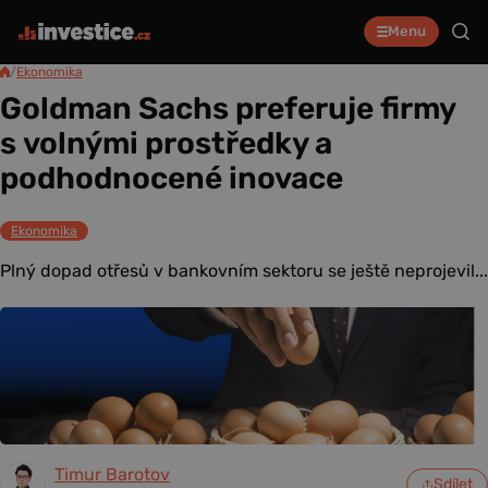
Menu
/
Ekonomika
Goldman Sachs preferuje firmy
s volnými prostředky a
podhodnocené inovace
Ekonomika
Plný dopad otřesů v bankovním sektoru se ještě neprojevil...
Timur Barotov
Sdílet