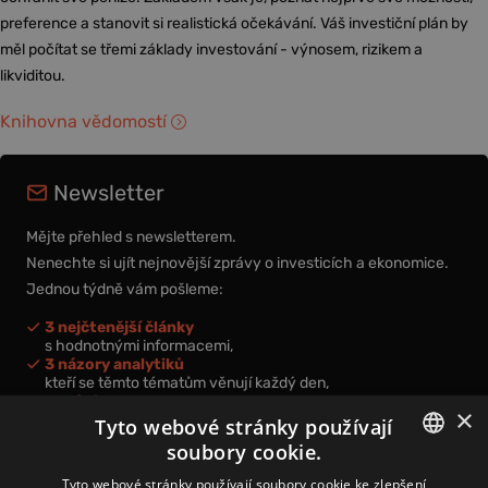
preference a stanovit si realistická očekávání. Váš investiční plán by
měl počítat se třemi základy investování - výnosem, rizikem a
likviditou.
Knihovna vědomostí
Newsletter
Mějte přehled s newsletterem.
Nenechte si ujít nejnovější zprávy o investicích a ekonomice.
Jednou týdně vám pošleme:
3 nejčtenější články
s hodnotnými informacemi,
3 názory analytiků
kteří se těmto tématům věnují každý den,
nová videa a podcasty
×
k prohloubení vašich znalostí.
Tyto webové stránky používají
soubory cookie.
CZECH
Tyto webové stránky používají soubory cookie ke zlepšení