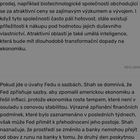
prodej, například biotechnologické společnosti obchodující
se za atraktivní ceny se zajímavým výzkumem a vývojem. I
když tyto společnosti často pálí hotovost, stále existují
příležitosti k nákupu pod hodnotou jejich duševního
vlastnictví. Atraktivní oblastí je také umělá inteligence,
která bude mít dlouhodobě transformační dopady na
ekonomiku.
REKLAMA
Pokud jde o úvahy Fedu o sazbách, Shah se domnívá, že
Fed zpřísňuje sazby, aby zpomalil americkou ekonomiku a
řešil inflaci, protože ekonomika roste tempem, které není v
souladu s cenovou stabilitou. Výrazné zpřísnění finančních
podmínek, které bylo zaznamenáno v posledních týdnech,
však může Fed přimět k přehodnocení jeho postoje. Shah
naznačuje, že prostředí se změnilo a banky nemohou přejít
od obav z runu na banky k tomu, že druhý den poskytnou