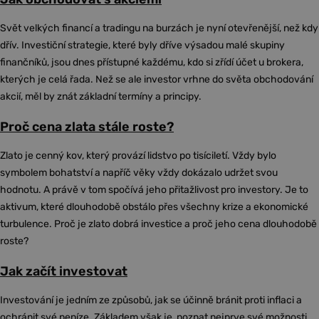
Svět velkých financí a tradingu na burzách je nyní otevřenější, než kdy
dřív. Investiční strategie, které byly dříve výsadou malé skupiny
finančníků, jsou dnes přístupné každému, kdo si zřídí účet u brokera,
kterých je celá řada. Než se ale investor vrhne do světa obchodování
akcií, měl by znát základní termíny a principy.
Proč cena zlata stále roste?
Zlato je cenný kov, který provází lidstvo po tisíciletí. Vždy bylo
symbolem bohatství a napříč věky vždy dokázalo udržet svou
hodnotu. A právě v tom spočívá jeho přitažlivost pro investory. Je to
aktivum, které dlouhodobě obstálo přes všechny krize a ekonomické
turbulence. Proč je zlato dobrá investice a proč jeho cena dlouhodobě
roste?
Jak začít investovat
Investování je jedním ze způsobů, jak se účinně bránit proti inflaci a
ochránit své peníze. Základem však je, poznat nejprve své možnosti,