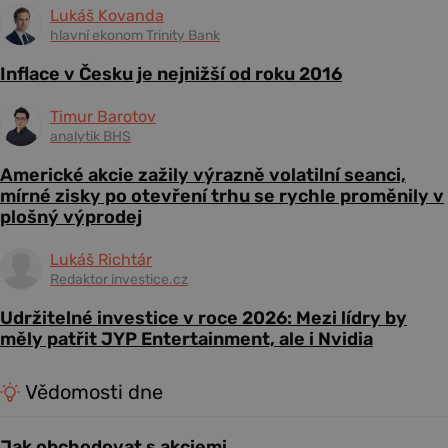
Lukáš Kovanda
hlavní ekonom Trinity Bank
Inflace v Česku je nejnižší od roku 2016
Timur Barotov
analytik BHS
Americké akcie zažily výrazně volatilní seanci,
mírné zisky po otevření trhu se rychle proměnily v
plošný výprodej
Lukáš Richtár
Redaktor investice.cz
Udržitelné investice v roce 2026: Mezi lídry by
měly patřit JYP Entertainment, ale i Nvidia
Vědomosti dne
Jak obchodovat s akciemi