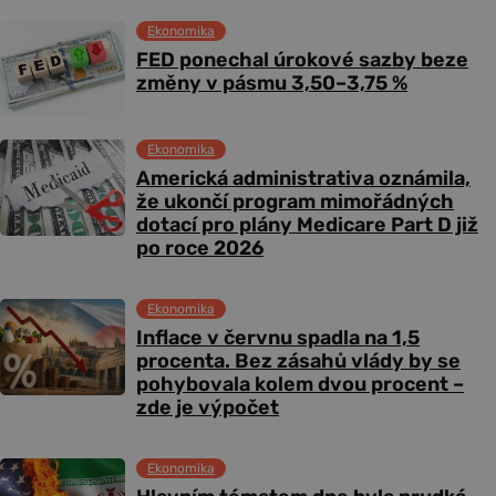
Ekonomika
FED ponechal úrokové sazby beze
změny v pásmu 3,50–3,75 %
Ekonomika
Americká administrativa oznámila,
že ukončí program mimořádných
dotací pro plány Medicare Part D již
po roce 2026
Ekonomika
Inflace v červnu spadla na 1,5
procenta. Bez zásahů vlády by se
pohybovala kolem dvou procent –
zde je výpočet
Ekonomika