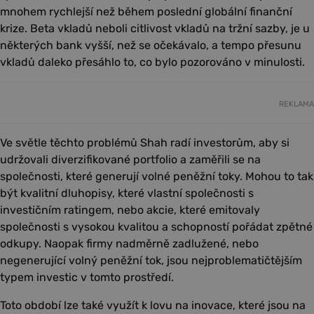
mnohem rychlejší než během poslední globální finanční
krize. Beta vkladů neboli citlivost vkladů na tržní sazby, je u
některých bank vyšší, než se očekávalo, a tempo přesunu
vkladů daleko přesáhlo to, co bylo pozorováno v minulosti.
REKLAMA
Ve světle těchto problémů Shah radí investorům, aby si
udržovali diverzifikované portfolio a zaměřili se na
společnosti, které generují volné peněžní toky. Mohou to tak
být kvalitní dluhopisy, které vlastní společnosti s
investičním ratingem, nebo akcie, které emitovaly
společnosti s vysokou kvalitou a schopností pořádat zpětné
odkupy. Naopak firmy nadměrně zadlužené, nebo
negenerující volný peněžní tok, jsou nejproblematičtějším
typem investic v tomto prostředí.
Toto období lze také využít k lovu na inovace, které jsou na