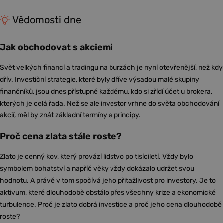
Vědomosti dne
Jak obchodovat s akciemi
Svět velkých financí a tradingu na burzách je nyní otevřenější, než kdy
dřív. Investiční strategie, které byly dříve výsadou malé skupiny
finančníků, jsou dnes přístupné každému, kdo si zřídí účet u brokera,
kterých je celá řada. Než se ale investor vrhne do světa obchodování
akcií, měl by znát základní termíny a principy.
Proč cena zlata stále roste?
Zlato je cenný kov, který provází lidstvo po tisíciletí. Vždy bylo
symbolem bohatství a napříč věky vždy dokázalo udržet svou
hodnotu. A právě v tom spočívá jeho přitažlivost pro investory. Je to
aktivum, které dlouhodobě obstálo přes všechny krize a ekonomické
turbulence. Proč je zlato dobrá investice a proč jeho cena dlouhodobě
roste?