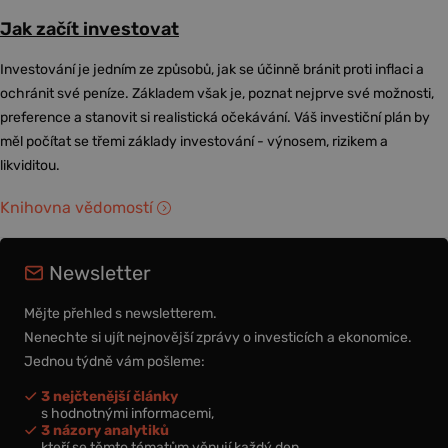
Jak začít investovat
Investování je jedním ze způsobů, jak se účinně bránit proti inflaci a
ochránit své peníze. Základem však je, poznat nejprve své možnosti,
preference a stanovit si realistická očekávání. Váš investiční plán by
měl počítat se třemi základy investování - výnosem, rizikem a
likviditou.
Knihovna vědomostí
Newsletter
Mějte přehled s newsletterem.
Nenechte si ujít nejnovější zprávy o investicích a ekonomice.
Jednou týdně vám pošleme:
3 nejčtenější články
s hodnotnými informacemi,
3 názory analytiků
kteří se těmto tématům věnují každý den,