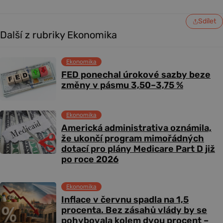
Sdílet
Další z rubriky Ekonomika
Ekonomika
FED ponechal úrokové sazby beze
změny v pásmu 3,50–3,75 %
Ekonomika
Americká administrativa oznámila,
že ukončí program mimořádných
dotací pro plány Medicare Part D již
po roce 2026
Ekonomika
Inflace v červnu spadla na 1,5
procenta. Bez zásahů vlády by se
pohybovala kolem dvou procent –