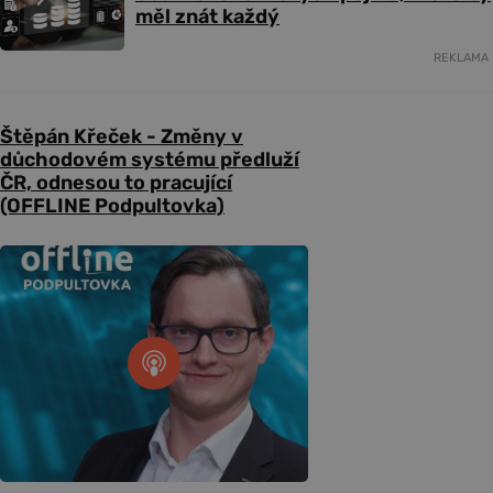
měl znát každý
REKLAMA
Štěpán Křeček - Změny v
důchodovém systému předluží
ČR, odnesou to pracující
(OFFLINE Podpultovka)