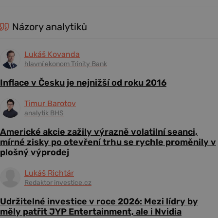
Názory analytiků
Lukáš Kovanda
hlavní ekonom Trinity Bank
Inflace v Česku je nejnižší od roku 2016
Timur Barotov
analytik BHS
Americké akcie zažily výrazně volatilní seanci,
mírné zisky po otevření trhu se rychle proměnily v
plošný výprodej
Lukáš Richtár
Redaktor investice.cz
Udržitelné investice v roce 2026: Mezi lídry by
měly patřit JYP Entertainment, ale i Nvidia