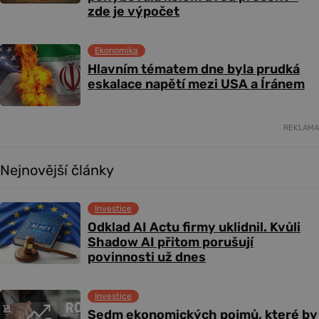
zde je výpočet
Ekonomika
Hlavním tématem dne byla prudká
eskalace napětí mezi USA a Íránem
REKLAMA
Nejnovější články
Investice
Odklad AI Actu firmy uklidnil. Kvůli
Shadow AI přitom porušují
povinnosti už dnes
Investice
Sedm ekonomických pojmů, které by