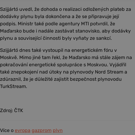
Szijjártó uvedl, že dohoda o realizaci odložených plateb za
dodávky plynu byla dokončena a že se připravuje její
podpis. Ministr také podle agentury MTI potvrdil, že
Maďarsko bude i nadále zastávat stanovisko, aby dodávky
plynu a související činnosti byly vyňaty ze sankcí.
Szijjártó dnes také vystoupil na energetickém fóru v
Moskvě. Mimo jiné tam řekl, že Maďarsko má stále zájem na
pokračování energetické spolupráce s Moskvou. Vyjádřil
také znepokojení nad útoky na plynovody Nord Stream a
zdůraznil, že je důležité zajistit bezpečnost plynovodu
TurkStream.
Zdroj: ČTK
Více o
evropa
gazprom
plyn