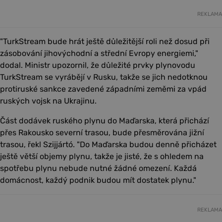
REKLAMA
"TurkStream bude hrát ještě důležitější roli než dosud při
zásobování jihovýchodní a střední Evropy energiemi,"
dodal. Ministr upozornil, že důležité prvky plynovodu
TurkStream se vyrábějí v Rusku, takže se jich nedotknou
protiruské sankce zavedené západními zeměmi za vpád
ruských vojsk na Ukrajinu.
Část dodávek ruského plynu do Maďarska, která přichází
přes Rakousko severní trasou, bude přesměrována jižní
trasou, řekl Szijjártó. "Do Maďarska budou denně přicházet
ještě větší objemy plynu, takže je jisté, že s ohledem na
spotřebu plynu nebude nutné žádné omezení. Každá
domácnost, každý podnik budou mít dostatek plynu."
REKLAMA