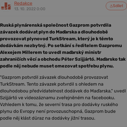
Redakce
Sdílet
13. 10. 2022 0:00
Ruská plynárenská společnost Gazprom potvrdila
závazek dodávat plyn do Maďarska a dlouhodobě
provozovat plynovod TurkStream, který je k těmto
dodávkám nezbytný. Po setkání s ředitelem Gazpromu
Alexejem Millerem to uvedl maďarský ministr
zahraničích věcí a obchodu Péter Szijjártó. Maďarsko tak
podle něj nebude muset omezovat spotřebu plynu.
"Gazprom potvrdil závazek dlouhodobě provozovat
TurkStream. Tento závazek potvrdil s ohledem na
dlouhodobou předvídatelnost dodávek do Maďarska," uvedl
Szijjártó ve videozáznamu zveřejněném na facebooku.
Vzhledem k tomu, že severní trasa pro dodávky ruského
plynu do Evropy není provozuschopná, Gazprom bude
podle něj klást důraz na dodávky jižní trasou.