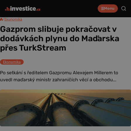
Menu
/
Ekonomika
Gazprom slibuje pokračovat v
dodávkách plynu do Maďarska
přes TurkStream
Ekonomika
Po setkání s ředitelem Gazpromu Alexejem Millerem to
uvedl maďarský ministr zahraničích věcí a obchodu...