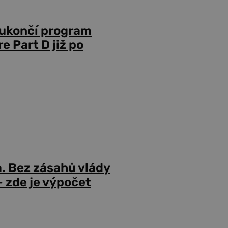
 ukončí program
 Part D již po
a. Bez zásahů vlády
 zde je výpočet