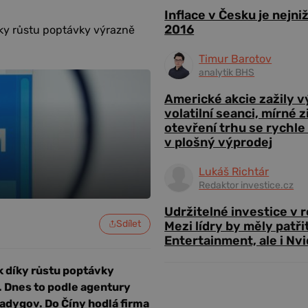
Inflace v Česku je nejni
2016
íky růstu poptávky výrazně
Timur Barotov
analytik BHS
Americké akcie zažily 
volatilní seanci, mírné 
otevření trhu se rychle
v plošný výprodej
Lukáš Richtár
Redaktor investice.cz
Udržitelné investice v 
Sdílet
Mezi lídry by měly patři
Entertainment, ale i Nvi
k díky růstu poptávky
. Dnes to podle agentury
Sadygov. Do Číny hodlá firma