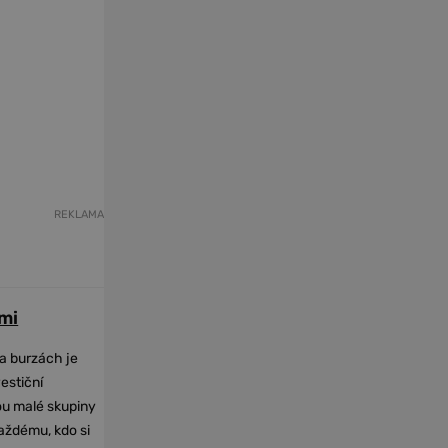
REKLAMA
mi
na burzách je
vestiční
dou malé skupiny
každému, kdo si