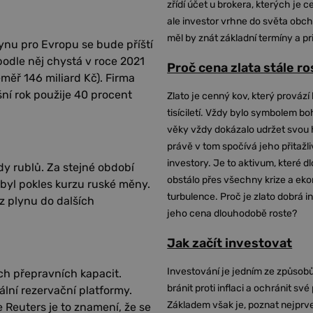
zřídí účet u brokera, kterých je c
ale investor vrhne do světa obch
měl by znát základní termíny a pr
ynu pro Evropu se bude příští
podle něj chystá v roce 2021
Proč cena zlata stále r
éměř 146 miliard Kč). Firma
šní rok použije 40 procent
Zlato je cenný kov, který provází 
tisíciletí. Vždy bylo symbolem bo
věky vždy dokázalo udržet svou 
právě v tom spočívá jeho přitažli
investory. Je to aktivum, které 
rdy rublů. Za stejné období
obstálo přes všechny krize a ek
ě byl pokles kurzu ruské měny.
turbulence. Proč je zlato dobrá i
voz plynu do dalších
jeho cena dlouhodobě roste?
Jak začít investovat
Investování je jedním ze způsobů
ch přepravních kapacit.
bránit proti inflaci a ochránit své
lní rezervační platformy.
Základem však je, poznat nejprv
 Reuters je to znamení, že se