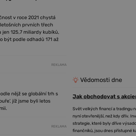
čnost v roce 2021 chystá
 letošních prvních třech
jen 125,7 miliardy kubíků,
lo být podle odhadů 171 až
REKLAMA
Vědomosti dne
odle nějž se globální trh s
Jak obchodovat s akcie
e', jíž jsme byli letos
ii.
Svět velkých financí a tradingu 
nyní otevřenější, než kdy dřív. In
strategie, které byly dříve výsa
REKLAMA
finančníků, jsou dnes přístupné 