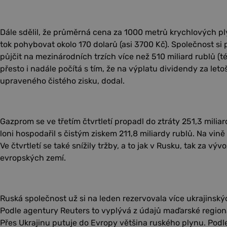
Dále sdělil, že průměrná cena za 1000 metrů krychlových pl
tok pohybovat okolo 170 dolarů (asi 3700 Kč). Společnost si 
půjčit na mezinárodních trzích více než 510 miliard rublů (t
přesto i nadále počítá s tím, že na výplatu dividendy za leto
upraveného čistého zisku, dodal.
Gazprom se ve třetím čtvrtletí propadl do ztráty 251,3 milia
loni hospodařil s čistým ziskem 211,8 miliardy rublů. Na vin
Ve čtvrtletí se také snížily tržby, a to jak v Rusku, tak za vý
evropských zemí.
Ruská společnost už si na leden rezervovala více ukrajinský
Podle agentury Reuters to vyplývá z údajů maďarské regioná
Přes Ukrajinu putuje do Evropy většina ruského plynu. Podle