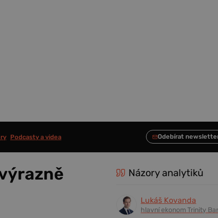
ry
Podcasty a videa
 výrazně
Názory analytiků
Lukáš Kovanda
hlavní ekonom Trinity Ba