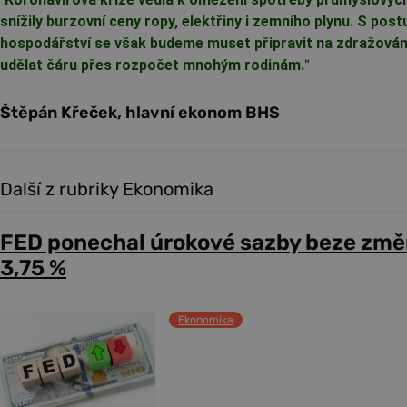
snížily burzovní ceny ropy, elektřiny i zemního plynu. S po
hospodářství se však budeme muset připravit na zdražován
udělat čáru přes rozpočet mnohým rodinám.
"
Štěpán Křeček, hlavní ekonom BHS
Další z rubriky Ekonomika
FED ponechal úrokové sazby beze změ
3,75 %
Ekonomika