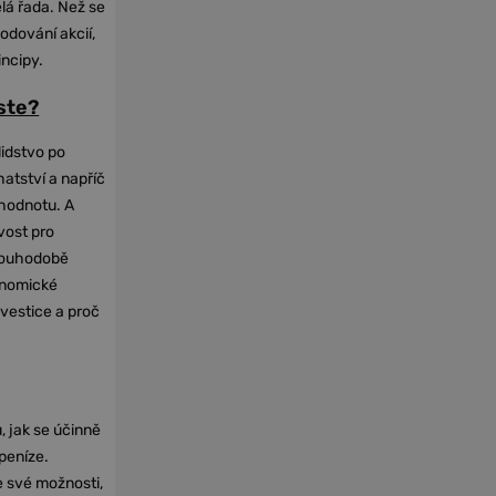
elá řada. Než se
odování akcií,
incipy.
oste?
lidstvo po
hatství a napříč
hodnotu. A
vost pro
dlouhodobě
onomické
nvestice a proč
, jak se účinně
 peníze.
e své možnosti,