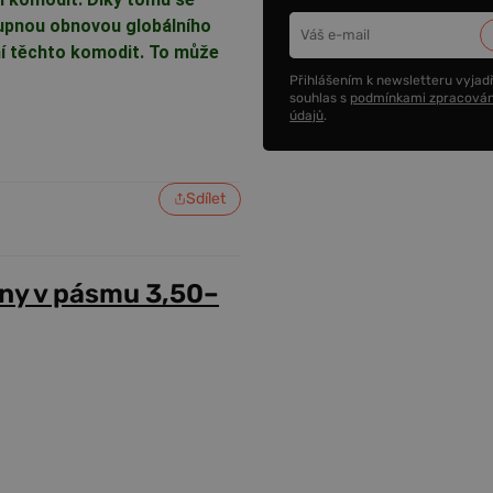
stupnou obnovou globálního
í těchto komodit. To může
Přihlášením k newsletteru vyjadř
souhlas s
podmínkami zpracován
údajů
.
Sdílet
ny v pásmu 3,50–