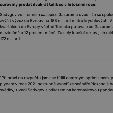
suroviny prodat dvakrát tolik co v letošním roce.
Sadygov ve firemním časopise Gazpromu uvedl, že se spole
zvýšit vývoz do Evropy na 183 miliard metrů krychlových. V
kvartálech do Evropy včetně Turecka putovalo od Gazpromu 
meziročně o 12 procent méně. Za celý letošní rok by jich mě
172 miliard.
"Při práci na rozpočtu jsme se řídili opatrným optimismem, p
plynem v roce 2021 postupně vynoří ze scénáře 'dokonalé bouř
svědky,“ uvedl Sadygov s odkazem na koronavirovou pandem