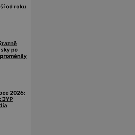
žší od roku
výrazně
zisky po
 proměnily
roce 2026:
t JYP
dia