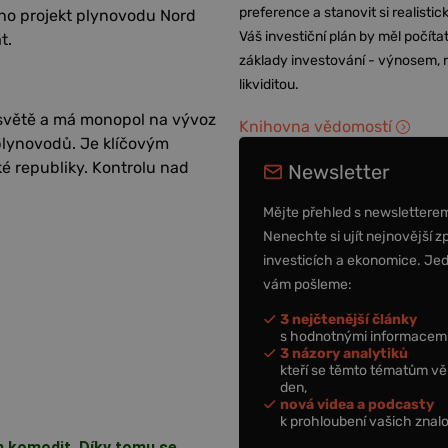
preference a stanovit si realisti
ho projekt plynovodu Nord
Váš investiční plán by měl počítat
t.
základy investování - výnosem, r
likviditou.
světě a má monopol na vývoz
Knihovna vědomostí
 plynovodů. Je klíčovým
 republiky. Kontrolu nad
Newsletter
Mějte přehled s newslettere
Nenechte si ujít nejnovější z
investicích a ekonomice. Je
vám pošleme:
3 nejčtenější články
s hodnotnými informacemi
3 názory analytiků
kteří se těmto tématům vě
den,
nová videa a podcasty
k prohloubení vašich znalo
h komodit. Díky tomu se