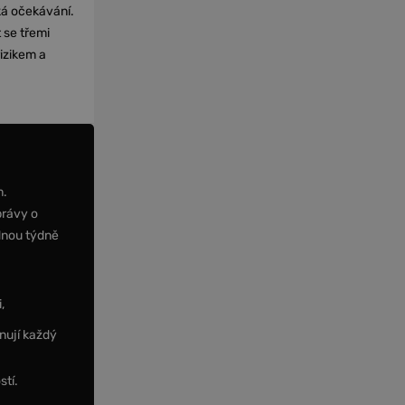
cká očekávání.
 se třemi
izikem a
m.
právy o
dnou týdně
,
nují každý
stí.