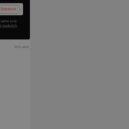
ujete svůj
í osobních
REKLAMA