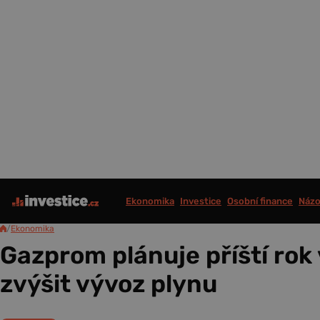
Ekonomika
Investice
Osobní finance
Názo
/
Ekonomika
Gazprom plánuje příští rok
zvýšit vývoz plynu