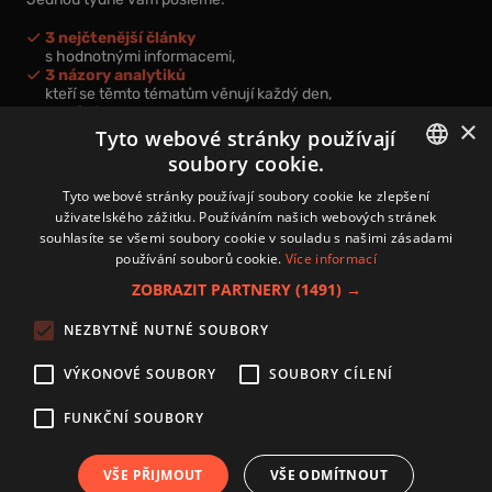
3 nejčtenější články
s hodnotnými informacemi,
3 názory analytiků
kteří se těmto tématům věnují každý den,
nová videa a podcasty
×
k prohloubení vašich znalostí.
Tyto webové stránky používají
soubory cookie.
CZECH
Tyto webové stránky používají soubory cookie ke zlepšení
uživatelského zážitku. Používáním našich webových stránek
CZ
souhlasíte se všemi soubory cookie v souladu s našimi zásadami
Přihlášením k newsletteru vyjadřujete svůj souhlas s
podmínkami
používání souborů cookie.
Více informací
zpracování osobních údajů
.
ZOBRAZIT PARTNERY
(1491) →
Kontakt
NEZBYTNĚ NUTNÉ SOUBORY
Zásady používání souborů cookies
Zpracování osobních údajů
VÝKONOVÉ SOUBORY
SOUBORY CÍLENÍ
Autoři
Nastavení cookies
FUNKČNÍ SOUBORY
VŠE PŘIJMOUT
VŠE ODMÍTNOUT