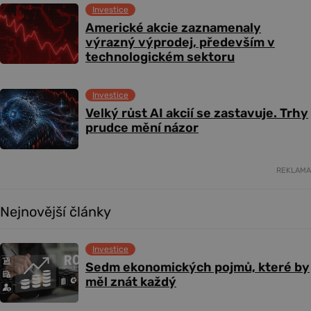
Investice
Americké akcie zaznamenaly
výrazný výprodej, především v
technologickém sektoru
Investice
Velký růst AI akcií se zastavuje. Trhy
prudce mění názor
REKLAMA
Nejnovější články
Investice
Sedm ekonomických pojmů, které by
měl znát každý