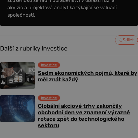
zkušenosti se řadí i poradenství v oblasti fúzí a
akvizic a projektová analytika týkající se valuací
společností.
Sdílet
Další z rubriky Investice
Investice
Sedm ekonomických pojmů, které by
měl znát každý
Investice
Globální akciové trhy zakončily
obchodní den ve znamení výrazné
rotace zpět do technologického
sektoru