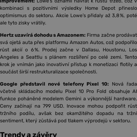
improvement:
Lowe’s oznámil návrat k růstu tržeb, což v
kombinaci s pozitivními výsledky Home Depot přineslo
optimismus do sektoru. Akcie Lowe’s přidaly až 3,8 %, poté
ale tyto zisky vrátily.
Hertz uzavírá dohodu s Amazonem:
Firma začne prodáva
svá ojetá auta přes platformu Amazon Autos, což podpořilo
růst akcií o 6 %. Prodej začne v Dallasu, Houstonu, Los
Angeles a Seattlu s plánem rozšíření po celé zemi. Tento
krok je vnímán jako inovativní přístup k monetizaci flotily a
součást širší restrukturalizace společnosti.
Google představil nové telefony Pixel 10:
Nová řad
včetně skládacího modelu Pixel 10 Pro Fold obsahuje AI
funkce poháněné modelem Gemini a výkonnější hardware.
Ceny začínají na 799 USD. Inovace mohou podpořit růst
tržního podílu, avšak bez okamžitého dopadu na tržní
sentiment, který zůstává pod tlakem výprodejů v sektoru.
Trendy a závěry