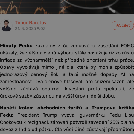
Timur Barotov
Sdílet
21. 8. 2025 9:03
Minuty Fedu:
záznamy z červencového zasedání FOM
ukázaly, že většina členů výboru stále považuje riziko růstu
inflace za významnější než případné zhoršení trhu práce.
Obavy vyvolávají mimo jiné cla, která by mohla způsobit
jednorázový cenový šok, a také možné dopady AI na
zaměstnanost. Dva členové hlasovali pro snížení sazeb, ale
většina zůstává opatrná. Investoři proto spekulují, že
úrokové sazby zůstanou na vyšší úrovni delší dobu.
Napětí kolem obchodních tarifů a Trumpova kritika
Fedu:
Prezident Trump vyzval guvernérku Fedu Lisu
Cookovou k rezignaci, zároveň potvrdil zavedení 25% cla na
dovoz z Indie od pátku. Cla vůči Číně zůstávají předmětem