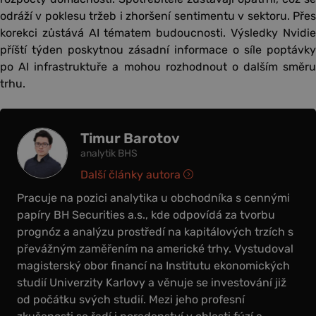
odráží v poklesu tržeb i zhoršení sentimentu v sektoru. Přes
korekci zůstává AI tématem budoucnosti. Výsledky Nvidie
příští týden poskytnou zásadní informace o síle poptávky
po AI infrastruktuře a mohou rozhodnout o dalším směru
trhu.
Timur Barotov
analytik BHS
Další články autora
Pracuje na pozici analytika u obchodníka s cennými
papíry BH Securities a.s., kde odpovídá za tvorbu
prognóz a analýzu prostředí na kapitálových trzích s
převážným zaměřením na americké trhy. Vystudoval
magisterský obor financí na Institutu ekonomických
studií Univerzity Karlovy a věnuje se investování již
od počátku svých studií. Mezi jeho profesní