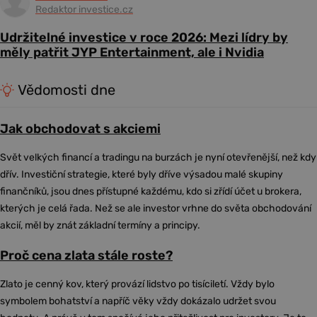
Redaktor investice.cz
Udržitelné investice v roce 2026: Mezi lídry by
měly patřit JYP Entertainment, ale i Nvidia
Vědomosti dne
Jak obchodovat s akciemi
Svět velkých financí a tradingu na burzách je nyní otevřenější, než kdy
dřív. Investiční strategie, které byly dříve výsadou malé skupiny
finančníků, jsou dnes přístupné každému, kdo si zřídí účet u brokera,
kterých je celá řada. Než se ale investor vrhne do světa obchodování
akcií, měl by znát základní termíny a principy.
Proč cena zlata stále roste?
Zlato je cenný kov, který provází lidstvo po tisíciletí. Vždy bylo
symbolem bohatství a napříč věky vždy dokázalo udržet svou