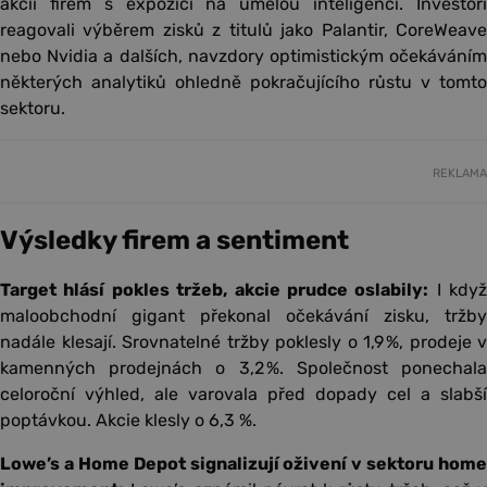
akcií firem s expozicí na umělou inteligenci. Investoři
reagovali výběrem zisků z titulů jako Palantir, CoreWeave
nebo Nvidia a dalších, navzdory optimistickým očekáváním
některých analytiků ohledně pokračujícího růstu v tomto
sektoru.
REKLAMA
Výsledky firem a sentiment
Target hlásí pokles tržeb, akcie prudce oslabily:
I když
maloobchodní gigant překonal očekávání zisku, tržby
nadále klesají. Srovnatelné tržby poklesly o 1,9 %, prodeje v
kamenných prodejnách o 3,2 %. Společnost ponechala
celoroční výhled, ale varovala před dopady cel a slabší
poptávkou. Akcie klesly o 6,3 %.
Lowe’s a Home Depot signalizují oživení v sektoru home