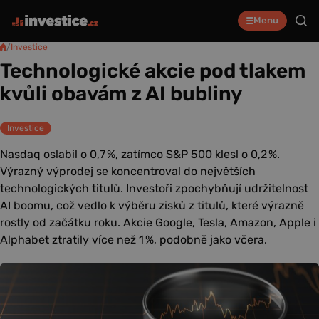
Menu
/
Investice
Technologické akcie pod tlakem
kvůli obavám z AI bubliny
Investice
Nasdaq oslabil o 0,7 %, zatímco S&P 500 klesl o 0,2 %.
Výrazný výprodej se koncentroval do největších
technologických titulů. Investoři zpochybňují udržitelnost
AI boomu, což vedlo k výběru zisků z titulů, které výrazně
rostly od začátku roku. Akcie Google, Tesla, Amazon, Apple i
Alphabet ztratily více než 1 %, podobně jako včera.