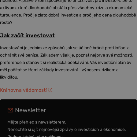
hodnotu. A právě v tom spočívá jeho přitažlivost pro investory. Je to
aktivum, které dlouhodobě obstálo přes všechny krize a ekonomické
turbulence. Proč je zlato dobrá investice a proč jeho cena dlouhodobě
roste?
Jak začít investovat
Investování je jedním ze způsobů, jak se účinně bránit proti inflaci a
ochránit své peníze. Základem však je, poznat nejprve své možnosti,
preference a stanovit si realistická očekávání. Váš investiční plán by
měl počítat se třemi základy investování - výnosem, rizikem a
likviditou.
Knihovna vědomostí
Newsletter
Mějte přehled s newsletterem.
Nenechte si ujít nejnovější zprávy o investicích a ekonomice.
Jednou týdně vám pošleme: