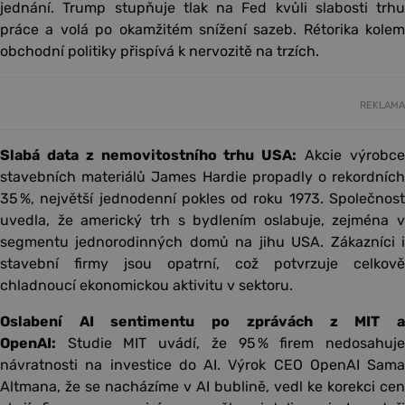
jednání. Trump stupňuje tlak na Fed kvůli slabosti trhu
práce a volá po okamžitém snížení sazeb. Rétorika kolem
obchodní politiky přispívá k nervozitě na trzích.
REKLAMA
Slabá data z nemovitostního trhu USA:
Akcie výrobc
stavebních materiálů James Hardie propadly o rekordních
35 %, největší jednodenní pokles od roku 1973. Společnost
uvedla, že americký trh s bydlením oslabuje, zejména v
segmentu jednorodinných domů na jihu USA. Zákazníci i
stavební firmy jsou opatrní, což potvrzuje celkově
chladnoucí ekonomickou aktivitu v sektoru.
Oslabení AI sentimentu po zprávách z MIT a
OpenAI:
Studie MIT uvádí, že 95 % firem nedosahuje
návratnosti na investice do AI. Výrok CEO OpenAI Sama
Altmana, že se nacházíme v AI bublině, vedl ke korekci cen