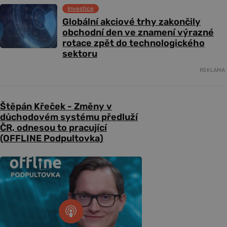
Investice
Globální akciové trhy zakončily
obchodní den ve znamení výrazné
rotace zpět do technologického
sektoru
REKLAMA
Štěpán Křeček - Změny v
důchodovém systému předluží
ČR, odnesou to pracující
(OFFLINE Podpultovka)