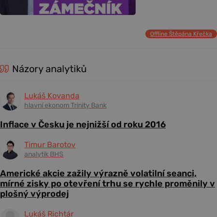
Offline Štěpána Křečka
Názory analytiků
Lukáš Kovanda
hlavní ekonom Trinity Bank
Inflace v Česku je nejnižší od roku 2016
Timur Barotov
analytik BHS
Americké akcie zažily výrazně volatilní seanci,
mírné zisky po otevření trhu se rychle proměnily v
plošný výprodej
Lukáš Richtár