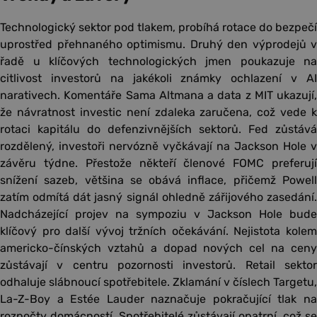
Technologický sektor pod tlakem, probíhá rotace do bezpečí
uprostřed přehnaného optimismu. Druhý den výprodejů v
řadě u klíčových technologických jmen poukazuje na
citlivost investorů na jakékoli známky ochlazení v AI
narativech. Komentáře Sama Altmana a data z MIT ukazují,
že návratnost investic není zdaleka zaručena, což vede k
rotaci kapitálu do defenzivnějších sektorů. Fed zůstává
rozdělený, investoři nervózně vyčkávají na Jackson Hole v
závěru týdne. Přestože někteří členové FOMC preferují
snížení sazeb, většina se obává inflace, přičemž Powell
zatím odmítá dát jasný signál ohledně zářijového zasedání.
Nadcházející projev na sympoziu v Jackson Hole bude
klíčový pro další vývoj tržních očekávání. Nejistota kolem
americko-čínských vztahů a dopad nových cel na ceny
zůstávají v centru pozornosti investorů. Retail sektor
odhaluje slábnoucí spotřebitele. Zklamání v číslech Targetu,
La-Z-Boy a Estée Lauder naznačuje pokračující tlak na
rozpočty domácností. Spotřebitelé zůstávají opatrní, což se