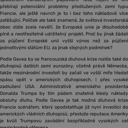
přebírají potenciální problémy předlužených zemí typu
Francie, ale ještě navrch je to i bez toho nákladově více
zatěžující. Políček ale také znamená, že světová investorská
obec stále zcela nevěří, že Evropská unie je dlouhodobě
plně a neotřesitelně udržitelný projekt. Proč by jinak žádali
za půjčení Evropské unii vyšší výnos než za půjčení
jednotlivými státům EU, za jinak stejných podmínek?
Podle Gavea by se francouzská dluhová krize rozlila také do
dluhopisů dalších zemí eurozóny, včetně právě Německa,
takže mezinárodní investoři by začali ve vyšší míře hledat
spásu opět v amerických dluhopisech, i přes vysoké
zadlužení USA. Administrativě amerického prezidenta
Donalda Trumpa by tím pádem znatelně klesly náklady
obsluhy dluhu. Podle Gavea je tak možná dluhová krize
Francie scénářem, který opodstatňuje již nyní investici do
amerických vládních dluhopisů, přestože reputace Ameriky
je kvůli Trumpovu zavádění bezpříkladně vysokých cel
mezinárodně otřesena.