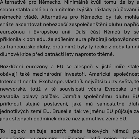
Alternativě pro Německo. Minimálně kvůli tomu, že by s
sebou stáhla celé euro a citelně zvýšila náklady půjčování i
německé vládě. Alternativa pro Německo by tak mohla
snáze akcentovat nebezpečí zespolečenštění dluhu napříč
eurozónou i Evropskou unií. Další část Němců by se
přiklonila k pohledu, že sdílením eura přebírají odpovědnost
za francouzské dluhy, proti nimž byly ty řecké z doby tamní
dluhové krize před patnácti lety naprosto titěrné.
Rozklížení eurozóny a EU se alespoň v jisté míře stále
obávají také mezinárodní investoři. Americká společnost
Intercontinental Exchange, vlastník největší burzy světa, té
newyorské, totiž v té souvislosti včera Evropské unii
zasadila bolavý políček. Odmítla společnému dluhu EU
přiřknout stejné postavení, jaké má samostatně dluh
jednotlivých zemí EU. Brusel si tak ve jménu EU půjčuje za
jinak stejných podmínek dráže než jednotlivé země EU.
To logicky snižuje apetýt třeba takových Němců po
společném eurounijním půjčování. Totiž nejen, že tím