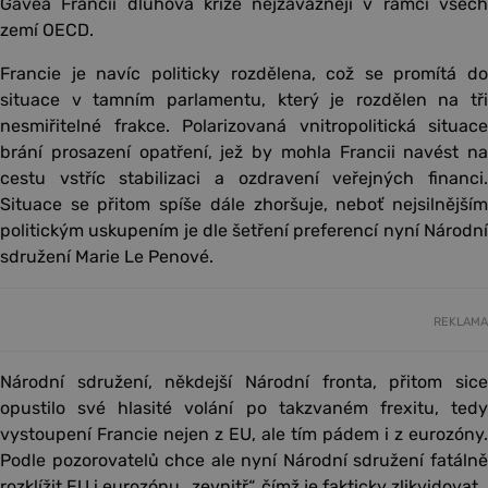
Gavea Francii dluhová krize nejzávažněji v rámci všech
zemí OECD.
Francie je navíc politicky rozdělena, což se promítá do
situace v tamním parlamentu, který je rozdělen na tři
nesmiřitelné frakce. Polarizovaná vnitropolitická situace
brání prosazení opatření, jež by mohla Francii navést na
cestu vstříc stabilizaci a ozdravení veřejných financi.
Situace se přitom spíše dále zhoršuje, neboť nejsilnějším
politickým uskupením je dle šetření preferencí nyní Národní
sdružení Marie Le Penové.
REKLAMA
Národní sdružení, někdejší Národní fronta, přitom sice
opustilo své hlasité volání po takzvaném frexitu, tedy
vystoupení Francie nejen z EU, ale tím pádem i z eurozóny.
Podle pozorovatelů chce ale nyní Národní sdružení fatálně
rozklížit EU i eurozónu „zevnitř“, čímž je fakticky zlikvidovat.