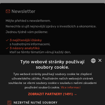
Newsletter
Mějte přehled s newsletterem.
Nenechte si ujít nejnovější zprávy o investicích a ekonomice.
Jednou týdně vám pošleme:
3 nejčtenější články
s hodnotnými informacemi,
3 názory analytiků
kteří se těmto tématům věnují každý den,
nová videa a podcasty
×
k prohloubení vašich znalostí.
Tyto webové stránky používají
soubory cookie.
CZECH
Tyto webové stránky používají soubory cookie ke zlepšení
uživatelského zážitku. Používáním našich webových stránek
CZ
souhlasíte se všemi soubory cookie v souladu s našimi zásadami
Přihlášením k newsletteru vyjadřujete svůj souhlas s
podmínkami
používání souborů cookie.
Více informací
zpracování osobních údajů
.
ZOBRAZIT PARTNERY
(1491) →
Kontakt
NEZBYTNĚ NUTNÉ SOUBORY
Zásady používání souborů cookies