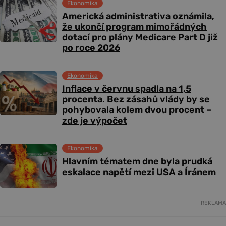
Ekonomika
Americká administrativa oznámila,
že ukončí program mimořádných
dotací pro plány Medicare Part D již
po roce 2026
Ekonomika
Inflace v červnu spadla na 1,5
procenta. Bez zásahů vlády by se
pohybovala kolem dvou procent –
zde je výpočet
Ekonomika
Hlavním tématem dne byla prudká
eskalace napětí mezi USA a Íránem
REKLAMA