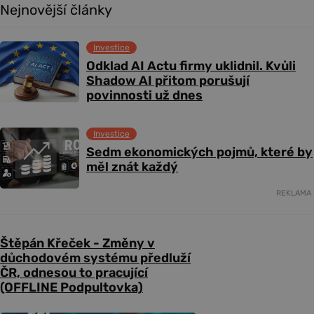
Nejnovější články
Investice
Odklad AI Actu firmy uklidnil. Kvůli
Shadow AI přitom porušují
povinnosti už dnes
Investice
Sedm ekonomických pojmů, které by
měl znát každý
REKLAMA
Štěpán Křeček - Změny v
důchodovém systému předluží
ČR, odnesou to pracující
(OFFLINE Podpultovka)