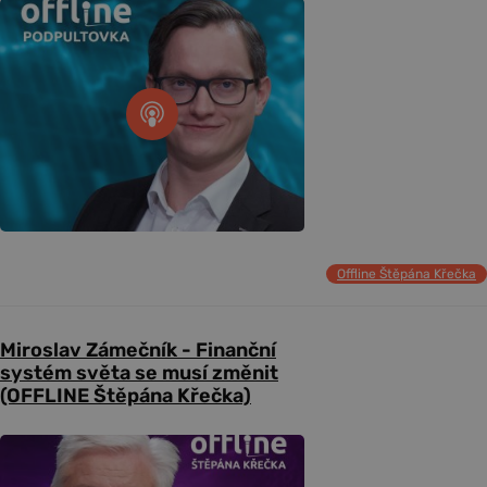
Offline Štěpána Křečka
Miroslav Zámečník - Finanční
systém světa se musí změnit
(OFFLINE Štěpána Křečka)