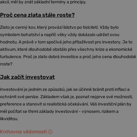
akcií, měl by znát základní termíny a principy.
Proč cena zlata stále roste?
Zlato je cenný kov, který provází lidstvo po tisíciletí. Vždy bylo
symbolem bohatství a napříč věky vždy dokázalo udržet svou
hodnotu. A právě v tom spočívá jeho přitažlivost pro investory. Je to
aktivum, které dlouhodobě obstálo přes všechny krize a ekonomické
turbulence. Proč je zlato dobrá investice a proč jeho cena dlouhodobě
roste?
Jak začít investovat
Investování je jedním ze způsobů, jak se účinně bránit proti inflaci a
ochránit své peníze. Základem však je, poznat nejprve své možnosti,
preference a stanovit si realistická očekávání. Váš investiční plán by
měl počítat se třemi základy investování - výnosem, rizikem a
likviditou.
Knihovna vědomostí