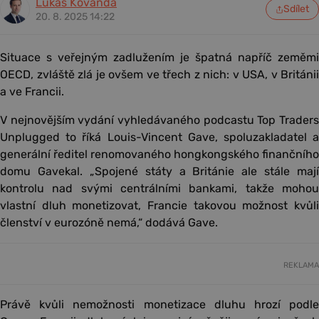
Lukáš Kovanda
Sdílet
20. 8. 2025 14:22
Situace s veřejným zadlužením je špatná napříč zeměmi
OECD, zvláště zlá je ovšem ve třech z nich: v USA, v Británii
a ve Francii.
V nejnovějším vydání vyhledávaného podcastu Top Traders
Unplugged to říká Louis-Vincent Gave, spoluzakladatel a
generální ředitel renomovaného hongkongského finančního
domu Gavekal. „Spojené státy a Británie ale stále mají
kontrolu nad svými centrálními bankami, takže mohou
vlastní dluh monetizovat, Francie takovou možnost kvůli
členství v eurozóně nemá,“ dodává Gave.
REKLAMA
Právě kvůli nemožnosti monetizace dluhu hrozí podle