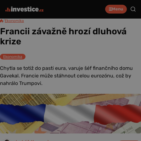
Menu
/
Ekonomika
Francii závažně hrozí dluhová
krize
Ekonomika
Chytla se totiž do pasti eura, varuje šéf finančního domu
Gavekal. Francie může stáhnout celou eurozónu, což by
nahrálo Trumpovi.