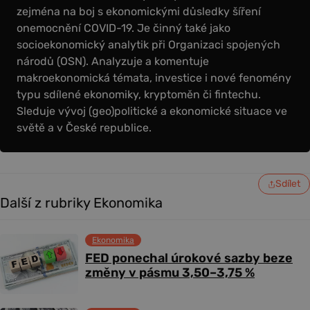
zejména na boj s ekonomickými důsledky šíření
onemocnění COVID-19. Je činný také jako
socioekonomický analytik při Organizaci spojených
národů (OSN). Analyzuje a komentuje
makroekonomická témata, investice i nové fenomény
typu sdílené ekonomiky, kryptoměn či fintechu.
Sleduje vývoj (geo)politické a ekonomické situace ve
světě a v České republice.
Sdílet
Další z rubriky Ekonomika
Ekonomika
FED ponechal úrokové sazby beze
změny v pásmu 3,50–3,75 %