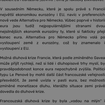
V sousedním Německu, které je spolu právě s Francií
největší ekonomikou eurozóny i EU, navíc v preferencích
nově vede Alternativa pro Německo. Vůbec poprvé v historii
eura jsou tudíž nejpopulárnějšími stranami dvou
nejsilnějších ekonomik eurozóny ty, které si fakticky přejí
konec eura. Alternativa pro Německo přímo volá po
vystoupení země z eurozóny, což by znamenalo i
vystoupení z EU.
Možná dluhová krize Francie, která podle zmíněného Gavea
může přijít rychleji, než si lidé i dluhopisové trhy myslí, by
pravděpodobnost konce eura nepochybně zvýšila. Politici
typu Le Penové by mohli další část francouzské veřejnosti
přesvědčit, že země uvízla v pasti eura, bez možnosti
zmíněné monetizace dluhu, kterážto situace zemi právě
dovedla do dluhové krize.
Francouzská dluhová krize by byla „vodou na mlýn“ i