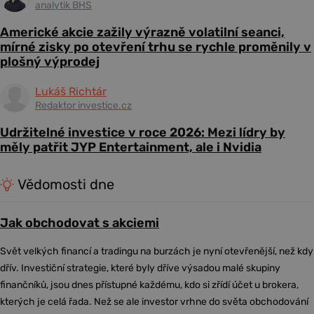
analytik BHS
Americké akcie zažily výrazně volatilní seanci,
mírné zisky po otevření trhu se rychle proměnily v
plošný výprodej
Lukáš Richtár
Redaktor investice.cz
Udržitelné investice v roce 2026: Mezi lídry by
měly patřit JYP Entertainment, ale i Nvidia
Vědomosti dne
Jak obchodovat s akciemi
Svět velkých financí a tradingu na burzách je nyní otevřenější, než kdy
dřív. Investiční strategie, které byly dříve výsadou malé skupiny
finančníků, jsou dnes přístupné každému, kdo si zřídí účet u brokera,
kterých je celá řada. Než se ale investor vrhne do světa obchodování