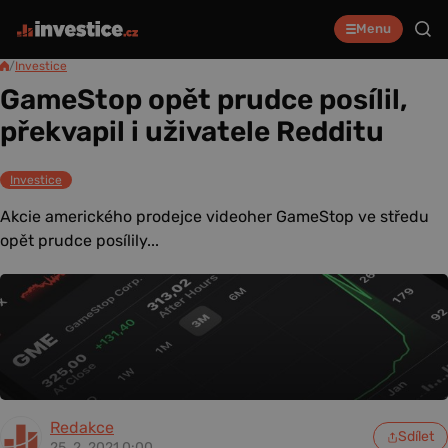
Menu
/
Investice
GameStop opět prudce posílil,
překvapil i uživatele Redditu
Investice
Akcie amerického prodejce videoher GameStop ve středu
opět prudce posílily...
Redakce
Sdílet
25. 2. 2021 0:00