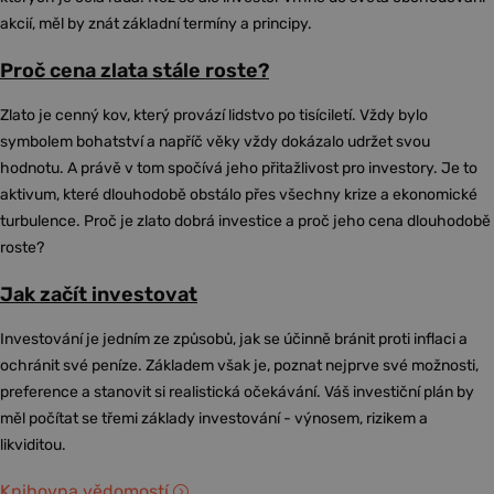
akcií, měl by znát základní termíny a principy.
Proč cena zlata stále roste?
Zlato je cenný kov, který provází lidstvo po tisíciletí. Vždy bylo
symbolem bohatství a napříč věky vždy dokázalo udržet svou
hodnotu. A právě v tom spočívá jeho přitažlivost pro investory. Je to
aktivum, které dlouhodobě obstálo přes všechny krize a ekonomické
turbulence. Proč je zlato dobrá investice a proč jeho cena dlouhodobě
roste?
Jak začít investovat
Investování je jedním ze způsobů, jak se účinně bránit proti inflaci a
ochránit své peníze. Základem však je, poznat nejprve své možnosti,
preference a stanovit si realistická očekávání. Váš investiční plán by
měl počítat se třemi základy investování - výnosem, rizikem a
likviditou.
Knihovna vědomostí