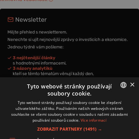
Newsletter
Mějte přehled s newsletterem.
Nenechte si ujít nejnovější zprávy o investicích a ekonomice.
Jednou týdně vám pošleme:
3 nejčtenější články
s hodnotnými informacemi,
3 názory analytiků
kteří se těmto tématům věnují každý den,
nová videa a podcasty
×
k prohloubení vašich znalostí.
Tyto webové stránky používají
soubory cookie.
CZECH
Tyto webové stránky používají soubory cookie ke zlepšení
uživatelského zážitku. Používáním našich webových stránek
CZ
souhlasíte se všemi soubory cookie v souladu s našimi zásadami
Přihlášením k newsletteru vyjadřujete svůj souhlas s
podmínkami
používání souborů cookie.
Více informací
zpracování osobních údajů
.
ZOBRAZIT PARTNERY
(1491) →
Kontakt