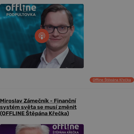
Offline Štěpána Křečka
Miroslav Zámečník - Finanční
systém světa se musí změnit
(OFFLINE Štěpána Křečka)