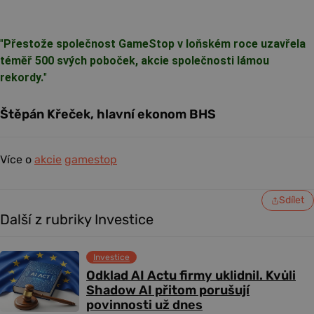
"
Přestože společnost GameStop v loňském roce uzavřela
téměř 500 svých poboček, akcie společnosti lámou
rekordy.
"
Štěpán Křeček, hlavní ekonom BHS
Více o
akcie
gamestop
Sdílet
Další z rubriky Investice
Investice
Odklad AI Actu firmy uklidnil. Kvůli
Shadow AI přitom porušují
povinnosti už dnes