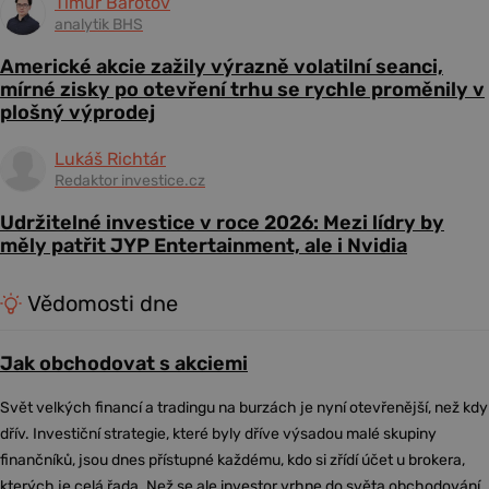
Timur Barotov
analytik BHS
Americké akcie zažily výrazně volatilní seanci,
mírné zisky po otevření trhu se rychle proměnily v
plošný výprodej
Lukáš Richtár
Redaktor investice.cz
Udržitelné investice v roce 2026: Mezi lídry by
měly patřit JYP Entertainment, ale i Nvidia
Vědomosti dne
Jak obchodovat s akciemi
Svět velkých financí a tradingu na burzách je nyní otevřenější, než kdy
dřív. Investiční strategie, které byly dříve výsadou malé skupiny
finančníků, jsou dnes přístupné každému, kdo si zřídí účet u brokera,
kterých je celá řada. Než se ale investor vrhne do světa obchodování