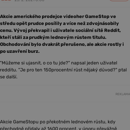
Akcie amerického prodejce videoher GameStop ve
středu opět prudce posílily a více než zdvojnásobily
cenu. Vývoj překvapil i uživatele sociální sítě Reddit,
kteří stáli za prudkým lednovým růstem titulu.
Obchodování bylo dvakrát přerušeno, ale akcie rostly i
po uzavření burz.
"Můžeme si ujasnit, o co tu jde?" napsal jeden uživatel
redditu. "Je pro ten 150procentní růst nějaký důvod?" ptal
se další.
REKLAMA
Akcie GameStopu po překotném lednovém růstu, kdy
přechodně přidaly až 1600 procent, v únoru převážně