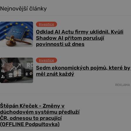
Nejnovější články
Investice
Odklad AI Actu firmy uklidnil. Kvůli
Shadow AI přitom porušují
povinnosti už dnes
Investice
Sedm ekonomických pojmů, které by
měl znát každý
REKLAMA
Štěpán Křeček - Změny v
důchodovém systému předluží
ČR, odnesou to pracující
(OFFLINE Podpultovka)