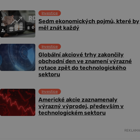
Investice
Sedm ekonomických pojmů, které by
měl znát každý
Investice
Globální akciové trhy zakončily
obchodní den ve znamení výrazné
rotace zpět do technologického
sektoru
Investice
Americké akcie zaznamenaly
výrazný výprodej, především v
technologickém sektoru
REKLAMA