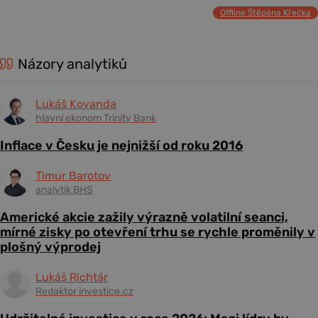
Offline Štěpána Křečka
Názory analytiků
Lukáš Kovanda
hlavní ekonom Trinity Bank
Inflace v Česku je nejnižší od roku 2016
Timur Barotov
analytik BHS
Americké akcie zažily výrazně volatilní seanci,
mírné zisky po otevření trhu se rychle proměnily v
plošný výprodej
Lukáš Richtár
Redaktor investice.cz