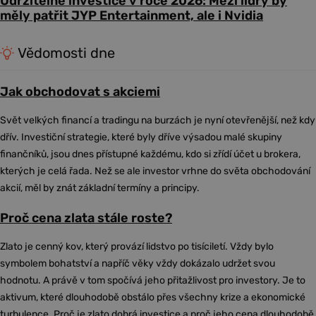
Udržitelné investice v roce 2026: Mezi lídry by
měly patřit JYP Entertainment, ale i Nvidia
Vědomosti dne
Jak obchodovat s akciemi
Svět velkých financí a tradingu na burzách je nyní otevřenější, než kdy
dřív. Investiční strategie, které byly dříve výsadou malé skupiny
finančníků, jsou dnes přístupné každému, kdo si zřídí účet u brokera,
kterých je celá řada. Než se ale investor vrhne do světa obchodování
akcií, měl by znát základní termíny a principy.
Proč cena zlata stále roste?
Zlato je cenný kov, který provází lidstvo po tisíciletí. Vždy bylo
symbolem bohatství a napříč věky vždy dokázalo udržet svou
hodnotu. A právě v tom spočívá jeho přitažlivost pro investory. Je to
aktivum, které dlouhodobě obstálo přes všechny krize a ekonomické
turbulence. Proč je zlato dobrá investice a proč jeho cena dlouhodobě