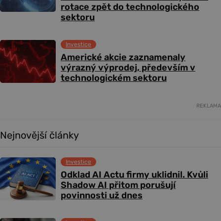
rotace zpět do technologického
sektoru
Investice
Americké akcie zaznamenaly
výrazný výprodej, především v
technologickém sektoru
REKLAMA
Nejnovější články
Investice
Odklad AI Actu firmy uklidnil. Kvůli
Shadow AI přitom porušují
povinnosti už dnes