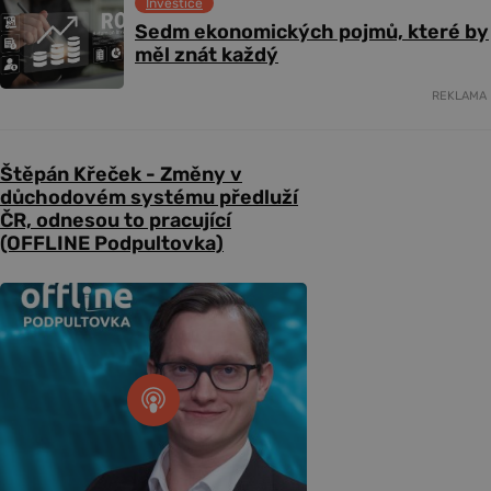
Investice
Sedm ekonomických pojmů, které by
měl znát každý
REKLAMA
Štěpán Křeček - Změny v
důchodovém systému předluží
ČR, odnesou to pracující
(OFFLINE Podpultovka)