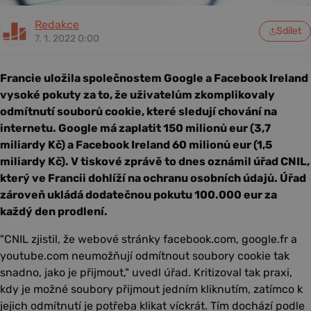
Redakce
Sdílet
7. 1. 2022 0:00
Francie uložila společnostem Google a Facebook Ireland
vysoké pokuty za to, že uživatelům zkomplikovaly
odmítnutí souborů cookie, které sledují chování na
internetu. Google má zaplatit 150 milionů eur (3,7
miliardy Kč) a Facebook Ireland 60 milionů eur (1,5
miliardy Kč). V tiskové zprávě to dnes oznámil úřad CNIL,
který ve Francii dohlíží na ochranu osobních údajů. Úřad
zároveň ukládá dodatečnou pokutu 100.000 eur za
každý den prodlení.
"CNIL zjistil, že webové stránky facebook.com, google.fr a
youtube.com neumožňují odmítnout soubory cookie tak
snadno, jako je přijmout," uvedl úřad. Kritizoval tak praxi,
kdy je možné soubory přijmout jedním kliknutím, zatímco k
jejich odmítnutí je potřeba klikat víckrát. Tím dochází podle