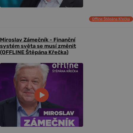
Offline Štěpána Křečka
Miroslav Zámečník - Finanční
systém světa se musí změnit
(OFFLINE Štěpána Křečka)