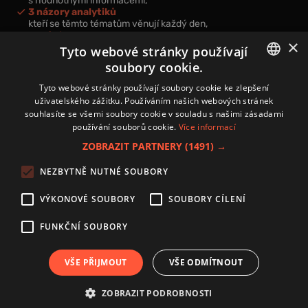
s hodnotnými informacemi,
3 názory analytiků
kteří se těmto tématům věnují každý den,
nová videa a podcasty
×
k prohloubení vašich znalostí.
Tyto webové stránky používají
soubory cookie.
CZECH
Tyto webové stránky používají soubory cookie ke zlepšení
uživatelského zážitku. Používáním našich webových stránek
CZ
souhlasíte se všemi soubory cookie v souladu s našimi zásadami
Přihlášením k newsletteru vyjadřujete svůj souhlas s
podmínkami
používání souborů cookie.
Více informací
zpracování osobních údajů
.
ZOBRAZIT PARTNERY
(1491) →
Kontakt
NEZBYTNĚ NUTNÉ SOUBORY
Zásady používání souborů cookies
Zpracování osobních údajů
VÝKONOVÉ SOUBORY
SOUBORY CÍLENÍ
Autoři
Nastavení cookies
FUNKČNÍ SOUBORY
VŠE PŘIJMOUT
VŠE ODMÍTNOUT
Copyright 2024 © Investice.cz. Všechna práva vyhrazena.
ZOBRAZIT PODROBNOSTI
Publikování nebo další šíření obsahu serveru www.investice.cz není možné bez