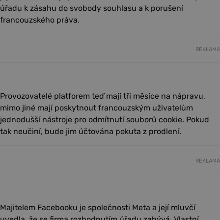
úřadu k zásahu do svobody souhlasu a k porušení
francouzského práva.
REKLAMA
Provozovatelé platforem teď mají tři měsíce na nápravu,
mimo jiné mají poskytnout francouzským uživatelům
jednodušší nástroje pro odmítnutí souborů cookie. Pokud
tak neučiní, bude jim účtována pokuta z prodlení.
REKLAMA
Majitelem Facebooku je společnosti Meta a její mluvčí
uvedla, že se firma rozhodnutím úřadu zabývá. Vlastní