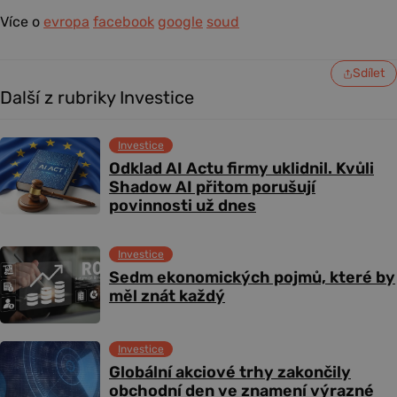
Více o
evropa
facebook
google
soud
Sdílet
Další z rubriky Investice
Investice
Odklad AI Actu firmy uklidnil. Kvůli
Shadow AI přitom porušují
povinnosti už dnes
Investice
Sedm ekonomických pojmů, které by
měl znát každý
Investice
Globální akciové trhy zakončily
obchodní den ve znamení výrazné