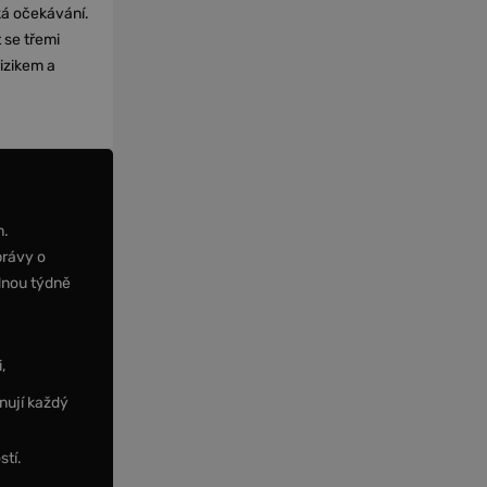
cká očekávání.
 se třemi
izikem a
m.
právy o
dnou týdně
,
nují každý
stí.