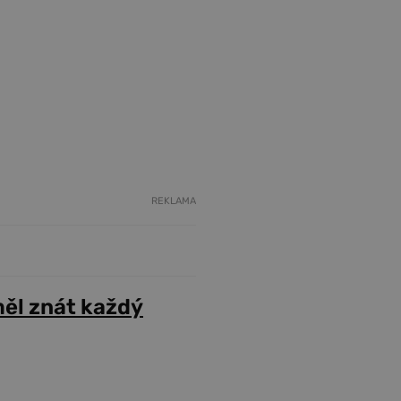
REKLAMA
ěl znát každý