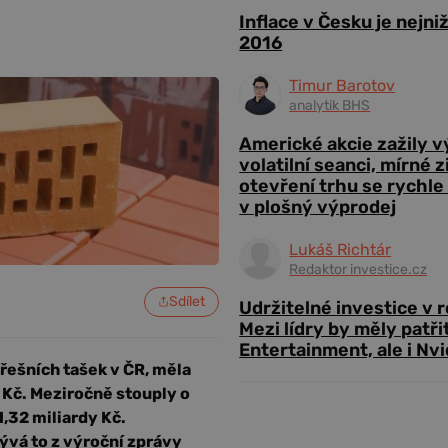
Inflace v Česku je nejni
2016
Timur Barotov
analytik BHS
Americké akcie zažily 
volatilní seanci, mírné 
otevření trhu se rychle
v plošný výprodej
Lukáš Richtár
Redaktor investice.cz
Sdílet
Udržitelné investice v 
Mezi lídry by měly patři
Entertainment, ale i Nvi
řešních tašek v ČR, měla
y Kč. Meziročně stouply o
1,32 miliardy Kč.
lývá to z výroční zprávy