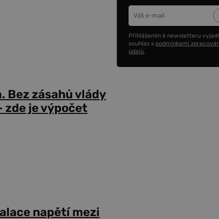
Přihlášením k newsletteru vyjadř
souhlas s
podmínkami zpracován
údajů
.
a. Bez zásahů vlády
 zde je výpočet
alace napětí mezi