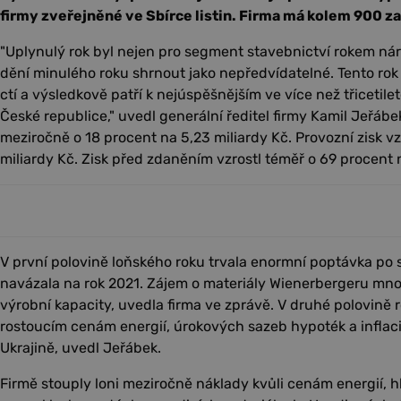
firmy zveřejněné ve Sbírce listin. Firma má kolem 900 
"Uplynulý rok byl nejen pro segment stavebnictví rokem n
dění minulého roku shrnout jako nepředvídatelné. Tento rok 
ctí a výsledkově patří k nejúspěšnějším ve více než třicetile
České republice," uvedl generální ředitel firmy Kamil Jeřábek
meziročně o 18 procent na 5,23 miliardy Kč. Provozní zisk vzr
miliardy Kč. Zisk před zdaněním vzrostl téměř o 69 procent n
V první polovině loňského roku trvala enormní poptávka po 
navázala na rok 2021. Zájem o materiály Wienerbergeru mn
výrobní kapacity, uvedla firma ve zprávě. V druhé polovině r
rostoucím cenám energií, úrokových sazeb hypoték a inflaci
Ukrajině, uvedl Jeřábek.
Firmě stouply loni meziročně náklady kvůli cenám energií, h