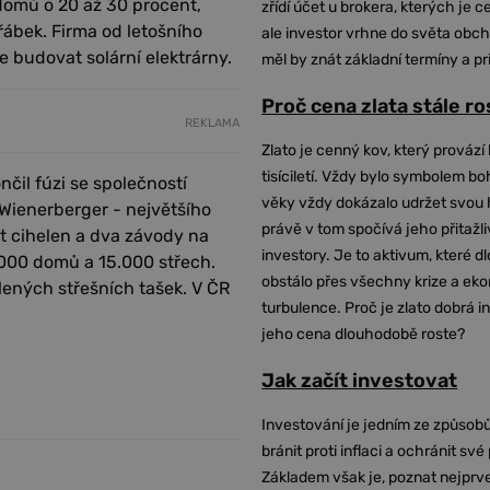
domů o 20 až 30 procent,
zřídí účet u brokera, kterých je c
řábek. Firma od letošního
ale investor vrhne do světa obch
e budovat solární elektrárny.
měl by znát základní termíny a pr
Proč cena zlata stále r
REKLAMA
Zlato je cenný kov, který provází 
tisíciletí. Vždy bylo symbolem bo
il fúzi se společností
věky vždy dokázalo udržet svou 
Wienerberger - největšího
právě v tom spočívá jeho přitažli
t cihelen a dva závody na
investory. Je to aktivum, které 
1.000 domů a 15.000 střech.
obstálo přes všechny krize a ek
lených střešních tašek. V ČR
turbulence. Proč je zlato dobrá i
jeho cena dlouhodobě roste?
Jak začít investovat
Investování je jedním ze způsobů
bránit proti inflaci a ochránit své
Základem však je, poznat nejprv