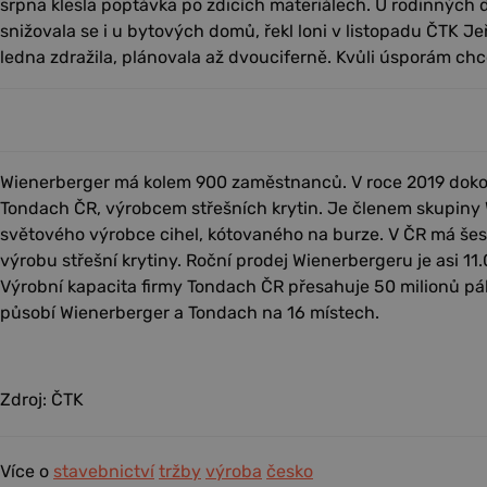
srpna klesla poptávka po zdicích materiálech. U rodinných 
snižovala se i u bytových domů, řekl loni v listopadu ČTK Je
ledna zdražila, plánovala až dvouciferně. Kvůli úsporám chc
Wienerberger má kolem 900 zaměstnanců. V roce 2019 dokonč
Tondach ČR, výrobcem střešních krytin. Je členem skupiny 
světového výrobce cihel, kótovaného na burze. V ČR má šes
výrobu střešní krytiny. Roční prodej Wienerbergeru je asi 1
Výrobní kapacita firmy Tondach ČR přesahuje 50 milionů pá
působí Wienerberger a Tondach na 16 místech.
Zdroj: ČTK
Více o
stavebnictví
tržby
výroba
česko