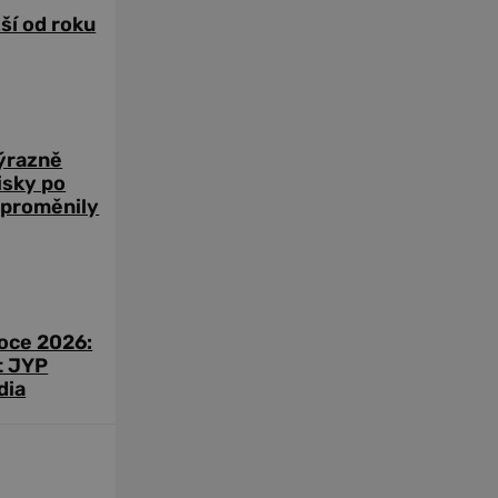
žší od roku
výrazně
zisky po
 proměnily
roce 2026:
t JYP
dia