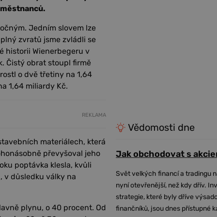
zaměstnanců.
áročným. Jedním slovem lze
plný zvratů jsme zvládli se
té historii Wienerbegeru v
. Čistý obrat stoupl firmě
ostl o dvě třetiny na 1,64
a 1,64 miliardy Kč.
REKLAMA
Vědomosti dne
stavebních materiálech, která
ohonásobně převyšoval jeho
Jak obchodovat s akcie
oku poptávka klesla, kvůli
Svět velkých financí a tradingu 
, v důsledku války na
nyní otevřenější, než kdy dřív. In
strategie, které byly dříve výsa
lavně plynu, o 40 procent. Od
finančníků, jsou dnes přístupné 