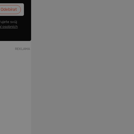
ujete svůj
í osobních
REKLAMA