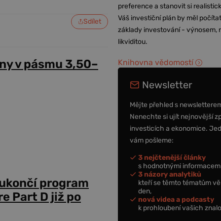
preference a stanovit si realisti
Váš investiční plán by měl počítat
Sdílet
základy investování - výnosem, r
likviditou.
ny v pásmu 3,50–
Knihovna vědomostí
Newsletter
Mějte přehled s newslettere
Nenechte si ujít nejnovější z
investicích a ekonomice. Je
vám pošleme:
3 nejčtenější články
s hodnotnými informacemi
3 názory analytiků
 ukončí program
kteří se těmto tématům vě
den,
 Part D již po
nová videa a podcasty
k prohloubení vašich znalo