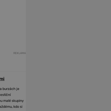
REKLAMA
mi
na burzách je
vestiční
dou malé skupiny
každému, kdo si