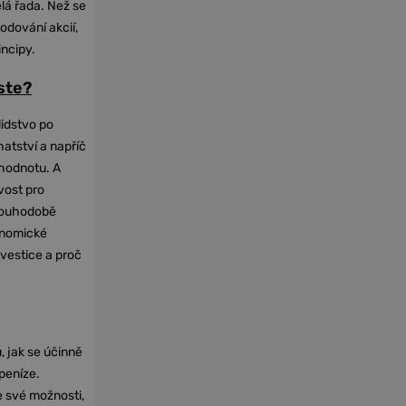
elá řada. Než se
odování akcií,
incipy.
oste?
lidstvo po
hatství a napříč
hodnotu. A
vost pro
dlouhodobě
onomické
nvestice a proč
, jak se účinně
 peníze.
e své možnosti,