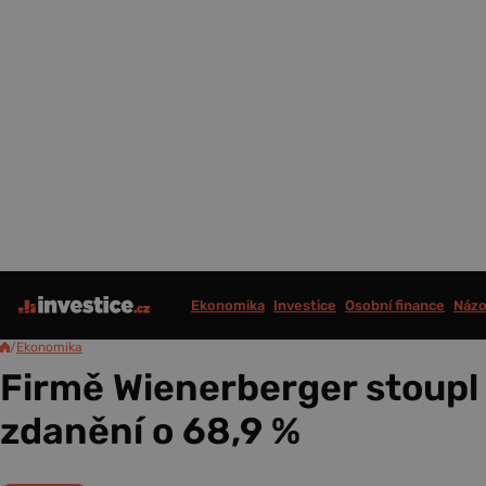
Ekonomika
Investice
Osobní finance
Názo
/
Ekonomika
Firmě Wienerberger stoupl 
zdanění o 68,9 %