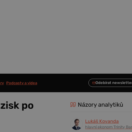
ry
Podcasty a videa
zisk po
Názory analytiků
Lukáš Kovanda
hlavní ekonom Trinity Ba