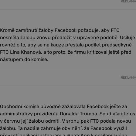
REKLAMA
Kromě zamítnutí žaloby Facebook požaduje, aby FTC
nesměla žalobu znovu předložit v upravené podobě. Usiluje
rovněž o to, aby se na kauze přestala podílet předsedkyně
FTC Lina Khanová, a to proto, že firmu kritizoval ještě před
nástupem do komise.
REKLAMA
Obchodní komise původně zažalovala Facebook ještě za
administrativy prezidenta Donalda Trumpa. Soud však letos
v červnu její žalobu odmítl. V srpnu pak FTC podala novou
žalobu. Ta nadále zahrnuje obvinění, že Facebook využil
převzetí aplikací Instagram a WhatsApp k posílení svého