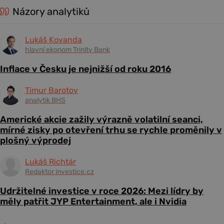
Názory analytiků
Lukáš Kovanda
hlavní ekonom Trinity Bank
Inflace v Česku je nejnižší od roku 2016
Timur Barotov
analytik BHS
Americké akcie zažily výrazně volatilní seanci,
mírné zisky po otevření trhu se rychle proměnily v
plošný výprodej
Lukáš Richtár
Redaktor investice.cz
Udržitelné investice v roce 2026: Mezi lídry by
měly patřit JYP Entertainment, ale i Nvidia