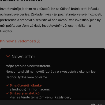
Investování je jedním ze způsobů, jak se účinně bránit proti inflaci a
ochránit své peníze. Základem však je, poznat nejprve své možnosti,
preference a stanovit si realistická očekávání. Váš investiční plán by
měl počítat se třemi základy investování - výnosem, rizikem a
likviditou.
Knihovna vědomostí
Newsletter
Mějte přehled s newsletterem.
Nenechte si ujít nejnovější zprávy o investicích a ekonomice.
Jednou týdně vám pošleme:
3 nejčtenější články
s hodnotnými informacemi,
3 názory analytiků
kteří se těmto tématům věnují každý den,
nová videa a podcasty