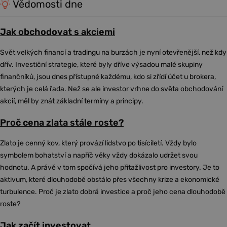
Vědomosti dne
Jak obchodovat s akciemi
Svět velkých financí a tradingu na burzách je nyní otevřenější, než kdy
dřív. Investiční strategie, které byly dříve výsadou malé skupiny
finančníků, jsou dnes přístupné každému, kdo si zřídí účet u brokera,
kterých je celá řada. Než se ale investor vrhne do světa obchodování
akcií, měl by znát základní termíny a principy.
Proč cena zlata stále roste?
Zlato je cenný kov, který provází lidstvo po tisíciletí. Vždy bylo
symbolem bohatství a napříč věky vždy dokázalo udržet svou
hodnotu. A právě v tom spočívá jeho přitažlivost pro investory. Je to
aktivum, které dlouhodobě obstálo přes všechny krize a ekonomické
turbulence. Proč je zlato dobrá investice a proč jeho cena dlouhodobě
roste?
Jak začít investovat