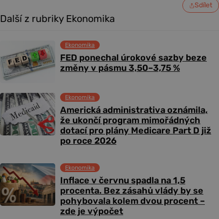
Sdílet
Další z rubriky Ekonomika
Ekonomika
FED ponechal úrokové sazby beze
změny v pásmu 3,50–3,75 %
Ekonomika
Americká administrativa oznámila,
že ukončí program mimořádných
dotací pro plány Medicare Part D již
po roce 2026
Ekonomika
Inflace v červnu spadla na 1,5
procenta. Bez zásahů vlády by se
pohybovala kolem dvou procent –
zde je výpočet