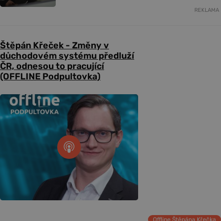
REKLAMA
Štěpán Křeček - Změny v
důchodovém systému předluží
ČR, odnesou to pracující
(OFFLINE Podpultovka)
Offline Štěpána Křečka