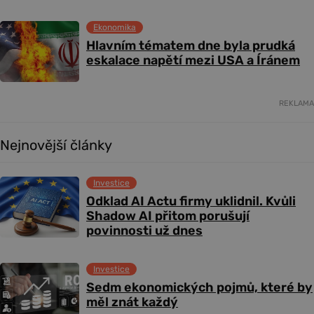
Ekonomika
Hlavním tématem dne byla prudká
eskalace napětí mezi USA a Íránem
REKLAMA
Nejnovější články
Investice
Odklad AI Actu firmy uklidnil. Kvůli
Shadow AI přitom porušují
povinnosti už dnes
Investice
Sedm ekonomických pojmů, které by
měl znát každý