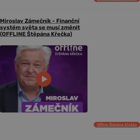
Miroslav Zámečník - Finanční
systém světa se musí změnit
(OFFLINE Štěpána Křečka)
Offline Štěpána Křečka