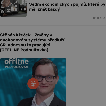
Sedm ekonomických pojmů, které by
měl znát každý
REKLAMA
Štěpán Křeček - Změny v
důchodovém systému předluží
ČR, odnesou to pracující
(OFFLINE Podpultovka)