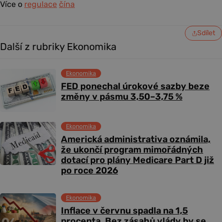
Více o
regulace
čína
Sdílet
Další z rubriky Ekonomika
Ekonomika
FED ponechal úrokové sazby beze
změny v pásmu 3,50–3,75 %
Ekonomika
Americká administrativa oznámila,
že ukončí program mimořádných
dotací pro plány Medicare Part D již
po roce 2026
Ekonomika
Inflace v červnu spadla na 1,5
procenta. Bez zásahů vlády by se