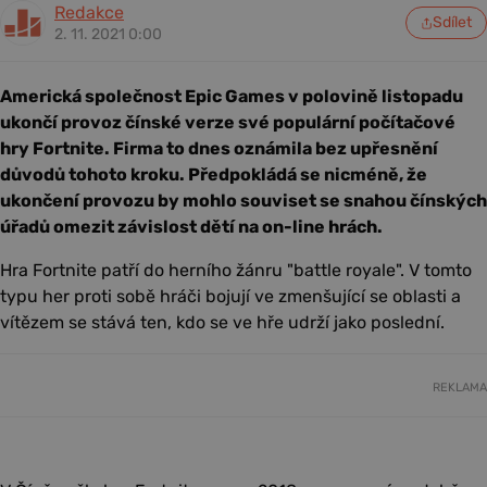
Redakce
Sdílet
2. 11. 2021 0:00
Americká společnost Epic Games v polovině listopadu
ukončí provoz čínské verze své populární počítačové
hry Fortnite. Firma to dnes oznámila bez upřesnění
důvodů tohoto kroku. Předpokládá se nicméně, že
ukončení provozu by mohlo souviset se snahou čínských
úřadů omezit závislost dětí na on-line hrách.
Hra Fortnite patří do herního žánru "battle royale". V tomto
typu her proti sobě hráči bojují ve zmenšující se oblasti a
vítězem se stává ten, kdo se ve hře udrží jako poslední.
REKLAMA