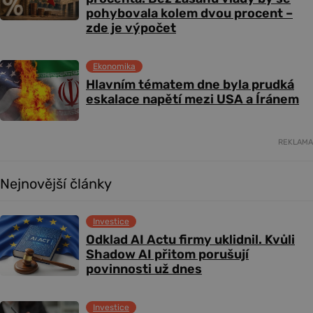
pohybovala kolem dvou procent –
zde je výpočet
Ekonomika
Hlavním tématem dne byla prudká
eskalace napětí mezi USA a Íránem
REKLAMA
Nejnovější články
Investice
Odklad AI Actu firmy uklidnil. Kvůli
Shadow AI přitom porušují
povinnosti už dnes
Investice