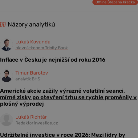
Offline Štěpána Křečka
Názory analytiků
Lukáš Kovanda
hlavní ekonom Trinity Bank
Inflace v Česku je nejnižší od roku 2016
Timur Barotov
analytik BHS
Americké akcie zažily výrazně volatilní seanci,
mírné zisky po otevření trhu se rychle proměnily v
plošný výprodej
Lukáš Richtár
Redaktor investice.cz
Udržitelné investice v roce 2026: Mezi lídry by