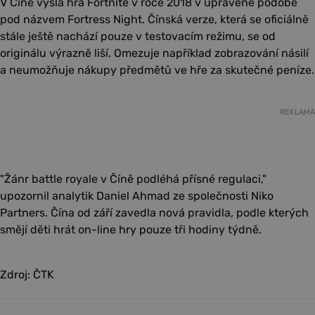
V Číně vyšla hra Fortnite v roce 2018 v upravené podobě
pod názvem Fortress Night. Čínská verze, která se oficiálně
stále ještě nachází pouze v testovacím režimu, se od
originálu výrazně liší. Omezuje například zobrazování násilí
a neumožňuje nákupy předmětů ve hře za skutečné peníze.
REKLAMA
"Žánr battle royale v Číně podléhá přísné regulaci,"
upozornil analytik Daniel Ahmad ze společnosti Niko
Partners. Čína od září zavedla nová pravidla, podle kterých
smějí děti hrát on-line hry pouze tři hodiny týdně.
Zdroj: ČTK