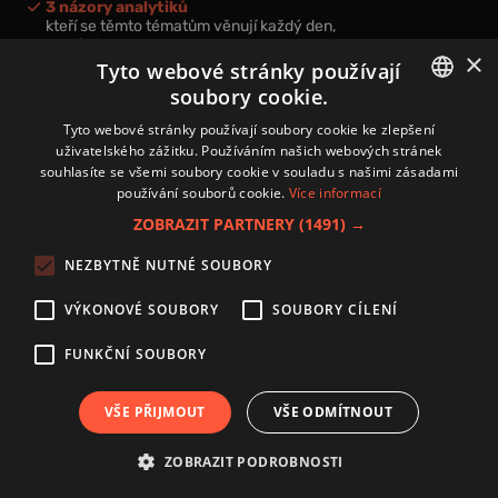
3 názory analytiků
kteří se těmto tématům věnují každý den,
nová videa a podcasty
×
k prohloubení vašich znalostí.
Tyto webové stránky používají
soubory cookie.
CZECH
Tyto webové stránky používají soubory cookie ke zlepšení
uživatelského zážitku. Používáním našich webových stránek
CZ
souhlasíte se všemi soubory cookie v souladu s našimi zásadami
Přihlášením k newsletteru vyjadřujete svůj souhlas s
podmínkami
používání souborů cookie.
Více informací
zpracování osobních údajů
.
ZOBRAZIT PARTNERY
(1491) →
Kontakt
NEZBYTNĚ NUTNÉ SOUBORY
Zásady používání souborů cookies
Zpracování osobních údajů
VÝKONOVÉ SOUBORY
SOUBORY CÍLENÍ
Autoři
Nastavení cookies
FUNKČNÍ SOUBORY
VŠE PŘIJMOUT
VŠE ODMÍTNOUT
Copyright 2024 © Investice.cz. Všechna práva vyhrazena.
ZOBRAZIT PODROBNOSTI
Publikování nebo další šíření obsahu serveru www.investice.cz není možné bez
souhlasu provozovatele portálu.