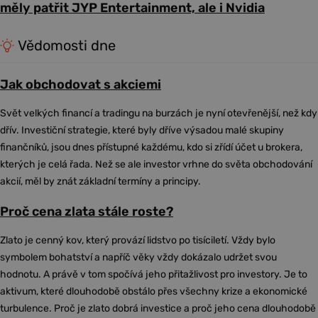
měly patřit JYP Entertainment, ale i Nvidia
Vědomosti dne
Jak obchodovat s akciemi
Svět velkých financí a tradingu na burzách je nyní otevřenější, než kdy
dřív. Investiční strategie, které byly dříve výsadou malé skupiny
finančníků, jsou dnes přístupné každému, kdo si zřídí účet u brokera,
kterých je celá řada. Než se ale investor vrhne do světa obchodování
akcií, měl by znát základní termíny a principy.
Proč cena zlata stále roste?
Zlato je cenný kov, který provází lidstvo po tisíciletí. Vždy bylo
symbolem bohatství a napříč věky vždy dokázalo udržet svou
hodnotu. A právě v tom spočívá jeho přitažlivost pro investory. Je to
aktivum, které dlouhodobě obstálo přes všechny krize a ekonomické
turbulence. Proč je zlato dobrá investice a proč jeho cena dlouhodobě