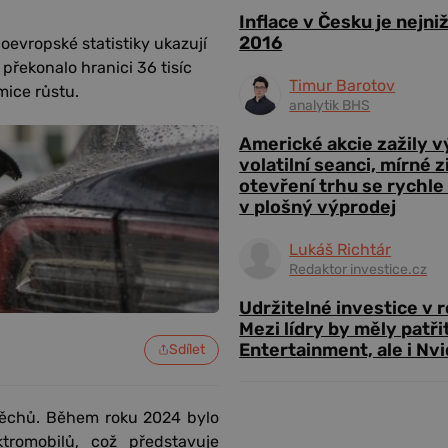
Inflace v Česku je nejni
2016
loevropské statistiky ukazují
překonalo hranici 36 tisíc
Timur Barotov
mice růstu.
analytik BHS
Americké akcie zažily 
volatilní seanci, mírné 
otevření trhu se rychle
v plošný výprodej
Lukáš Richtár
Redaktor investice.cz
Udržitelné investice v 
Mezi lídry by měly patři
Entertainment, ale i Nvi
Sdílet
spěchů. Během roku 2024 bylo
tromobilů, což představuje