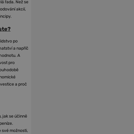
elá řada. Než se
odování akcií,
incipy.
oste?
lidstvo po
hatství a napříč
hodnotu. A
vost pro
dlouhodobě
onomické
nvestice a proč
, jak se účinně
 peníze.
e své možnosti,