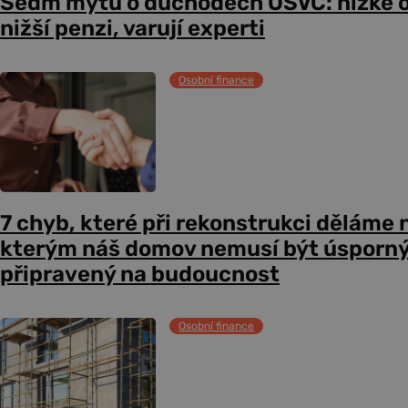
Sedm mýtů o důchodech OSVČ: nízké 
nižší penzi, varují experti
Osobní finance
7 chyb, které při rekonstrukci děláme n
kterým náš domov nemusí být úsporný,
připravený na budoucnost
Osobní finance