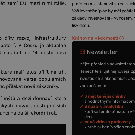
t zemí EU, mezi nimi Itálie,
preference a stanovit si realisti
Váš investiční plán by měl počítat
základy investování - výnosem, r
likviditou.
Knihovna vědomostí
díky rozvoji infrastruktury
aterií. V Česku je aktuálně
Newsletter
 nás řadí na 14. místo mezi
Mějte přehled s newslettere
Nenechte si ujít nejnovější z
eré mají letos přijít na trh,
investicích a ekonomice. Je
Inovované verze populárních
vám pošleme:
íc přilákat nové zákazníky.
3 nejčtenější články
 mýtů a dezinformací, které
s hodnotnými informacemi
ických inovací, dostupnějších
3 názory analytiků
kteří se těmto tématům vě
anci na další rekordní rok.
den,
nová videa a podcasty
k prohloubení vašich znalo