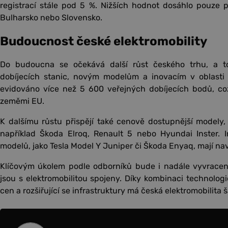
registrací stále pod 5 %. Nižších hodnot dosáhlo pouze pě
Bulharsko nebo Slovensko.
Budoucnost české elektromobility
Do budoucna se očekává další růst českého trhu, a to 
dobíjecích stanic, novým modelům a inovacím v oblasti b
evidováno více než 5 600 veřejných dobíjecích bodů, což
zeměmi EU.
K dalšímu růstu přispějí také cenově dostupnější modely, kt
například Škoda Elroq, Renault 5 nebo Hyundai Inster. 
modelů, jako Tesla Model Y Juniper či Škoda Enyaq, mají nav
Klíčovým úkolem podle odborníků bude i nadále vyvracení
jsou s elektromobilitou spojeny. Díky kombinaci technolog
cen a rozšiřující se infrastruktury má česká elektromobilita š