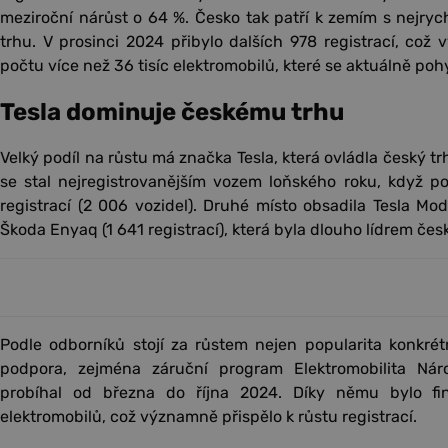
meziroční nárůst o 64 %. Česko tak patří k zemím s nejry
trhu. V prosinci 2024 přibylo dalších 978 registrací, což
počtu více než 36 tisíc elektromobilů, které se aktuálně poh
Tesla dominuje českému trhu
Velký podíl na růstu má značka Tesla, která ovládla český trh
se stal nejregistrovanějším vozem loňského roku, když p
registrací (2 006 vozidel). Druhé místo obsadila Tesla Mode
Škoda Enyaq (1 641 registrací), která byla dlouho lídrem čes
Podle odborníků stojí za růstem nejen popularita konkrét
podpora, zejména záruční program Elektromobilita Náro
probíhal od března do října 2024. Díky němu bylo f
elektromobilů, což významně přispělo k růstu registrací.