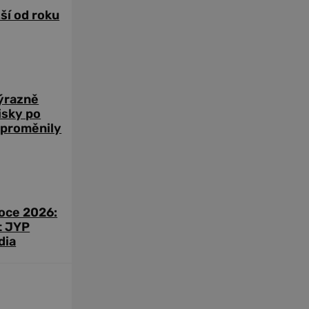
žší od roku
výrazně
zisky po
 proměnily
roce 2026:
t JYP
dia