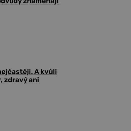
odvody znamenají
ejčastěji. A kvůli
 zdravý ani