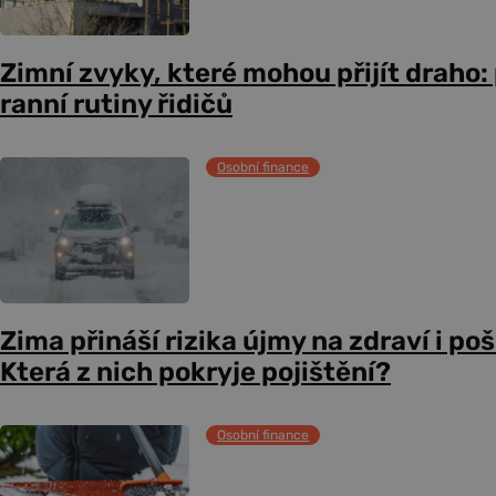
Zimní zvyky, které mohou přijít draho:
ranní rutiny řidičů
Osobní finance
Zima přináší rizika újmy na zdraví i po
Která z nich pokryje pojištění?
Osobní finance