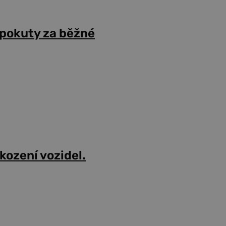
 pokuty za běžné
škození vozidel.