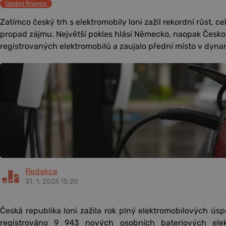
Osobní finance
Zatímco český trh s elektromobily loni zažil rekordní růst, ce
propad zájmu. Největší pokles hlásí Německo, naopak Česko 
registrovaných elektromobilů a zaujalo přední místo v dyna
Redakce
31. 1. 2025 15:20
Česká republika loni zažila rok plný elektromobilových ú
registrováno 9 943 nových osobních bateriových elek