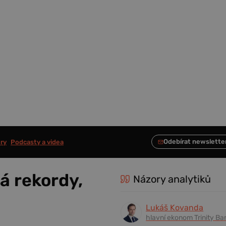
ry
Podcasty a videa
á rekordy,
Názory analytiků
Lukáš Kovanda
hlavní ekonom Trinity Ba