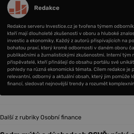
Redakce
Redakce serveru Investice.cz je tvořena týmem odborní
kteří mají dlouholeté zkušenosti v oboru a hluboké znalos
investic a ekonomiky. Každý z autorů přispívajících na por
bohatou praxí, který kromě odbornosti v daném oboru čas
publikačními a žurnalistickými zkušenostmi. Interní tým 
přispěvatelé, kteří přinášejí do obsahu portálu své uniká
pohledy na různá ekonomická témata. Cílem redakce je 
relevantní, odborný a aktuální obsah, který jim pomůže l
financí, sledovat nejnovější trendy a rozumět komplex
Další z rubriky Osobní finance