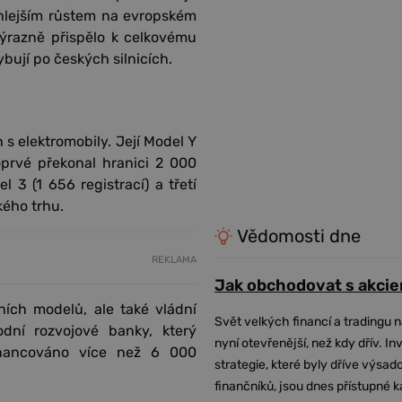
chlejším růstem na evropském
 výrazně přispělo k celkovému
ybují po českých silnicích.
 s elektromobily. Její Model Y
oprvé překonal hranici 2 000
l 3 (1 656 registrací) a třetí
kého trhu.
Vědomosti dne
REKLAMA
Jak obchodovat s akcie
ních modelů, ale také vládní
Svět velkých financí a tradingu 
dní rozvojové banky, který
nyní otevřenější, než kdy dřív. In
inancováno více než 6 000
strategie, které byly dříve výsa
finančníků, jsou dnes přístupné 