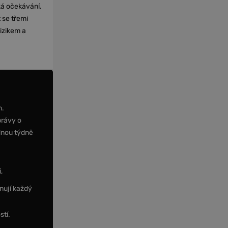
cká očekávání.
 se třemi
izikem a
m.
právy o
dnou týdně
,
nují každý
stí.