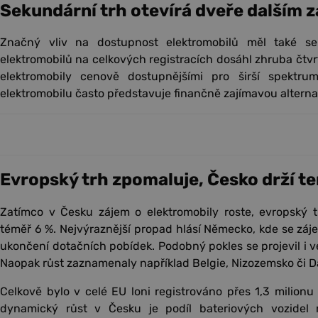
Sekundární trh otevírá dveře dalším 
Značný vliv na dostupnost elektromobilů měl také sek
elektromobilů na celkových registracích dosáhl zhruba čtvrt
elektromobily cenově dostupnějšími pro širší spektru
elektromobilu často představuje finančně zajímavou alternati
Evropský trh zpomaluje, Česko drží t
Zatímco v Česku zájem o elektromobily roste, evropský t
téměř 6 %. Nejvýraznější propad hlásí Německo, kde se zájem
ukončení dotačních pobídek. Podobný pokles se projevil i v
Naopak růst zaznamenaly například Belgie, Nizozemsko či D
Celkově bylo v celé EU loni registrováno přes 1,3 milionu
dynamický růst v Česku je podíl bateriových vozidel