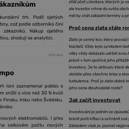
zřídí účet u brokera, kterých je c
zákazníkům
ale investor vrhne do světa obch
měl by znát základní termíny a pr
undární trh. Podíl ojetých
iny, což podle odborníků činí
Proč cena zlata stále r
m zákazníků. Nákup ojetého
vu, shodují se analytici.
Zlato je cenný kov, který provází 
tisíciletí. Vždy bylo symbolem bo
věky vždy dokázalo udržet svou 
REKLAMA
právě v tom spočívá jeho přitažli
investory. Je to aktivum, které 
empo
obstálo přes všechny krize a ek
turbulence. Proč je zlato dobrá i
rh loni zaznamenal pokles o
jeho cena dlouhodobě roste?
 snížil o více než 30 % kvůli
Jak začít investovat
e Finsku, Irsku nebo Švédsku.
ánsko.
Investování je jedním ze způsobů
 nových elektromobilů. I přes
bránit proti inflaci a ochránit své
 na celkovém počtu nových
Základem však je, poznat nejprv