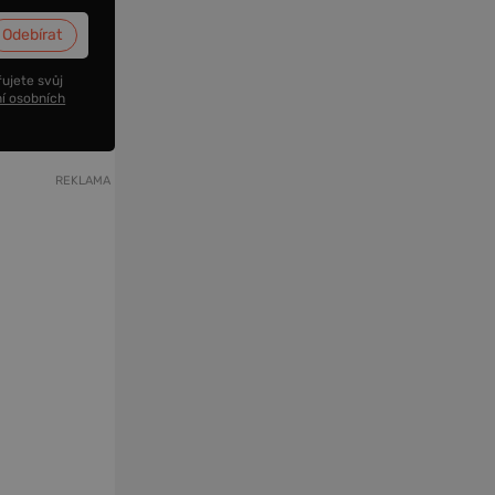
ujete svůj
í osobních
REKLAMA