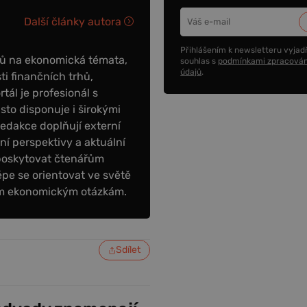
Další články autora
Přihlášením k newsletteru vyjadř
ků na ekonomická témata,
souhlas s
podmínkami zpracován
údajů
.
ti finančních trhů,
tál je profesionál s
to disponuje i širokými
redakce doplňují externí
tní perspektivy a aktuální
poskytovat čtenářům
épe se orientovat ve světě
ním ekonomickým otázkám.
Sdílet