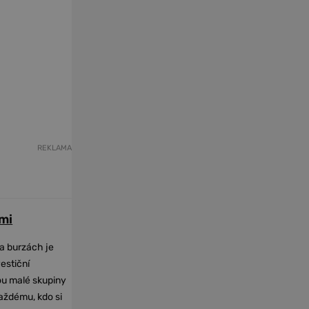
REKLAMA
mi
na burzách je
vestiční
dou malé skupiny
každému, kdo si