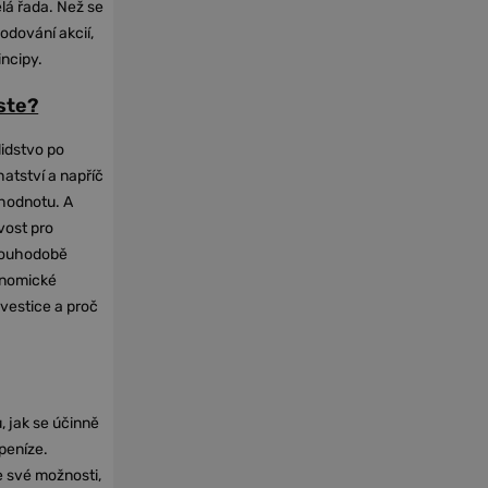
elá řada. Než se
odování akcií,
incipy.
oste?
lidstvo po
hatství a napříč
hodnotu. A
vost pro
dlouhodobě
onomické
nvestice a proč
, jak se účinně
 peníze.
e své možnosti,