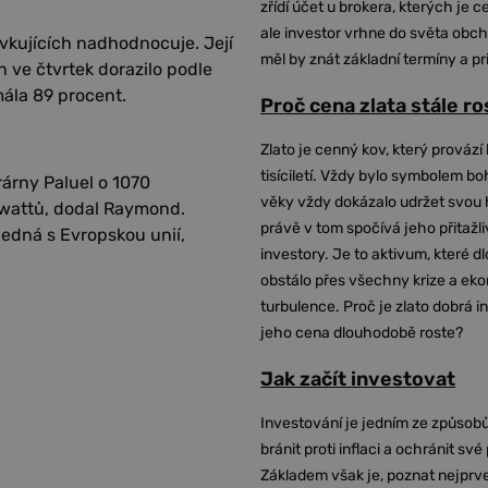
zřídí účet u brokera, kterých je c
ale investor vrhne do světa obch
vkujících nadhodnocuje. Její
měl by znát základní termíny a pr
 ve čtvrtek dorazilo podle
ála 89 procent.
Proč cena zlata stále r
Zlato je cenný kov, který provází 
tisíciletí. Vždy bylo symbolem bo
rárny Paluel o 1070
věky vždy dokázalo udržet svou 
awattů, dodal Raymond.
právě v tom spočívá jeho přitažli
 jedná s Evropskou unií,
investory. Je to aktivum, které 
obstálo přes všechny krize a ek
turbulence. Proč je zlato dobrá i
jeho cena dlouhodobě roste?
Jak začít investovat
Investování je jedním ze způsobů
bránit proti inflaci a ochránit své
Základem však je, poznat nejprv