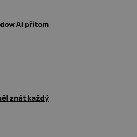
adow AI přitom
ěl znát každý