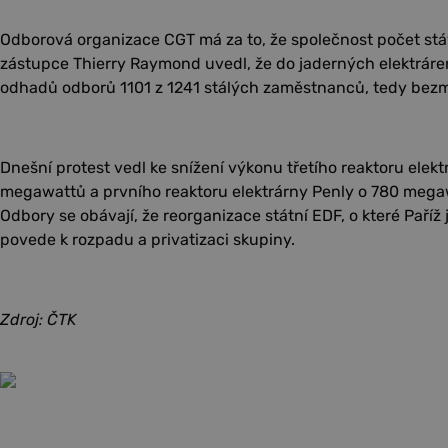
Odborová organizace CGT má za to, že společnost počet stá
zástupce Thierry Raymond uvedl, že do jaderných elektráren
odhadů odborů 1101 z 1241 stálých zaměstnanců, tedy bezm
Dnešní protest vedl ke snížení výkonu třetího reaktoru elekt
megawattů a prvního reaktoru elektrárny Penly o 780 meg
Odbory se obávají, že reorganizace státní EDF, o které Paříž
povede k rozpadu a privatizaci skupiny.
Zdroj: ČTK