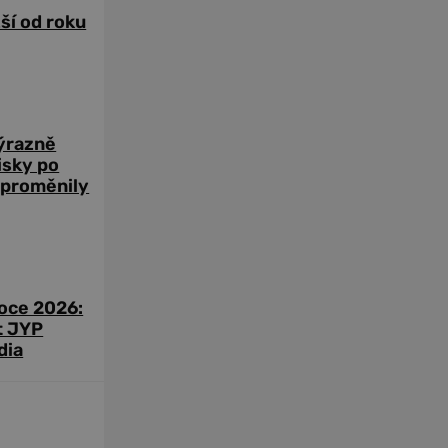
žší od roku
výrazně
zisky po
 proměnily
roce 2026:
t JYP
dia