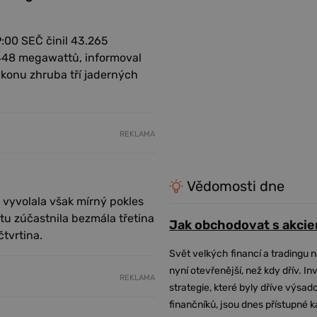
:00 SEČ činil 43.265
.448 megawattů, informoval
ýkonu zhruba tří jaderných
REKLAMA
Vědomosti dne
 vyvolala však mírný pokles
tu zúčastnila bezmála třetina
Jak obchodovat s akcie
tvrtina.
Svět velkých financí a tradingu 
nyní otevřenější, než kdy dřív. In
REKLAMA
strategie, které byly dříve výsa
finančníků, jsou dnes přístupné 