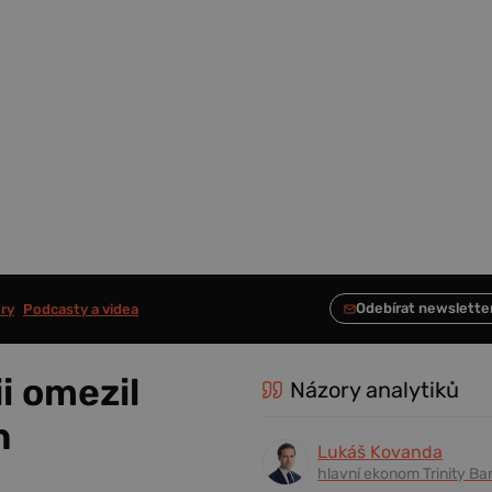
ry
Podcasty a videa
i omezil
Názory analytiků
n
Lukáš Kovanda
hlavní ekonom Trinity Ba