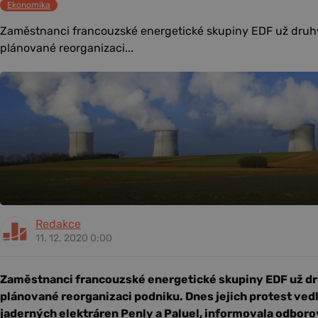
Ekonomika
Zaměstnanci francouzské energetické skupiny EDF už druhý 
plánované reorganizaci...
Redakce
11. 12. 2020 0:00
Zaměstnanci francouzské energetické skupiny EDF už dru
plánované reorganizaci podniku. Dnes jejich protest ved
jaderných elektráren Penly a Paluel, informovala odboro