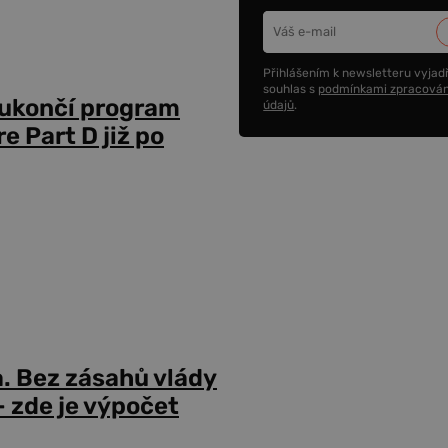
Přihlášením k newsletteru vyjadř
souhlas s
podmínkami zpracován
 ukončí program
údajů
.
 Part D již po
a. Bez zásahů vlády
 zde je výpočet