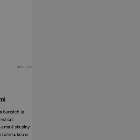
REKLAMA
mi
na burzách je
vestiční
dou malé skupiny
každému, kdo si