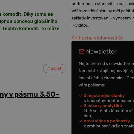
preference a stanovit si realisti
Váš investiční plán by měl počítat
h komodit. Díky tomu se
základy investování - výnosem, r
stupnou obnovou globálního
likviditou.
í těchto komodit. To může
Knihovna vědomostí
Newsletter
Mějte přehled s newslettere
Sdílet
Nenechte si ujít nejnovější z
investicích a ekonomice. Je
vám pošleme:
ny v pásmu 3,50–
3 nejčtenější články
s hodnotnými informacemi
3 názory analytiků
kteří se těmto tématům vě
den,
nová videa a podcasty
k prohloubení vašich znalo