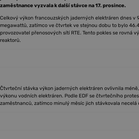
zaměstnance vyzvala k další stávce na 17. prosince.
Celkový výkon francouzských jaderných elektráren dnes v 9
megawattů, zatímco ve čtvrtek ve stejnou dobu to bylo 46
provozovatel přenosových sítí RTE. Tento pokles se rovná v
reaktorů.
Čtvrteční stávka výkon jaderných elektráren ovlivnila méně,
výkonu vodních elektráren. Podle EDF se čtvrtečního protes
zaměstnanců, zatímco minulý měsíc jich stávkovala necelá č