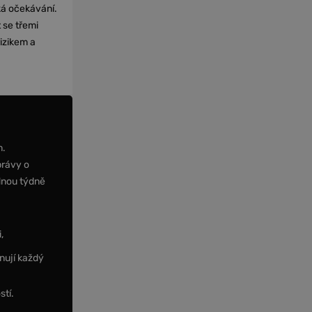
cká očekávání.
 se třemi
izikem a
m.
právy o
dnou týdně
,
nují každý
stí.