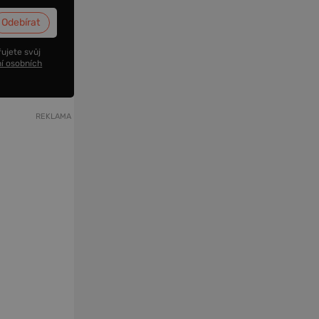
ujete svůj
í osobních
REKLAMA