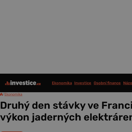
Ekonomika
Investice
Osobní finance
Názo
/
Ekonomika
Druhý den stávky ve Franci
výkon jaderných elektráre