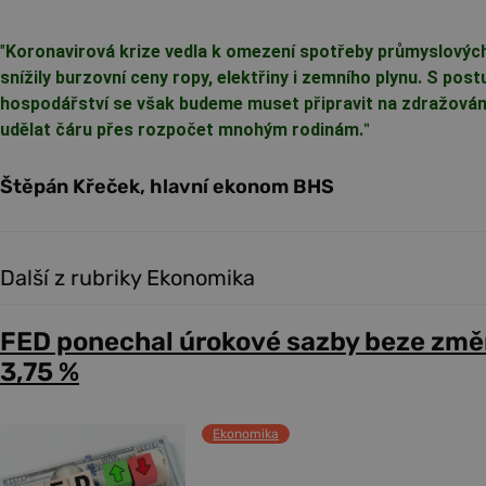
"
Koronavirová krize vedla k omezení spotřeby průmyslovýc
snížily burzovní ceny ropy, elektřiny i zemního plynu. S po
hospodářství se však budeme muset připravit na zdražován
udělat čáru přes rozpočet mnohým rodinám.
"
Štěpán Křeček, hlavní ekonom BHS
Další z rubriky Ekonomika
FED ponechal úrokové sazby beze změ
3,75 %
Ekonomika