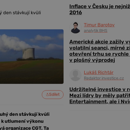
Inflace v Česku je nejni
2016
den stávkují kvůli
Timur Barotov
analytik BHS
Americké akcie zažily 
volatilní seanci, mírné 
otevření trhu se rychle
v plošný výprodej
Lukáš Richtár
Redaktor investice.cz
Udržitelné investice v 
Sdílet
Mezi lídry by měly patři
Entertainment, ale i Nvi
hý den stávkují kvůli
l k utlumení výkonu
vá organizace CGT. Ta