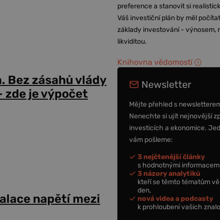
preference a stanovit si realisti
Váš investiční plán by měl počítat
základy investování - výnosem, r
likviditou.
Knihovna vědomostí
a. Bez zásahů vlády
Newsletter
 zde je výpočet
Mějte přehled s newslettere
Nenechte si ujít nejnovější z
investicích a ekonomice. Je
vám pošleme:
3 nejčtenější články
s hodnotnými informacemi
3 názory analytiků
kteří se těmto tématům vě
den,
alace napětí mezi
nová videa a podcasty
k prohloubení vašich znalo