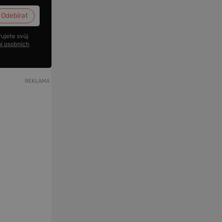
ujete svůj
í osobních
REKLAMA