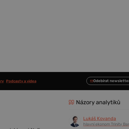
ry
Podcasty a videa
Názory analytiků
Lukáš Kovanda
hlavní ekonom Trinity Ba