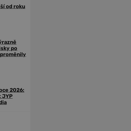
žší od roku
výrazně
zisky po
 proměnily
roce 2026:
t JYP
dia