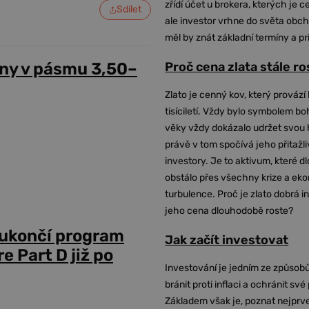
zřídí účet u brokera, kterých je c
Sdílet
ale investor vrhne do světa obch
měl by znát základní termíny a pr
Proč cena zlata stále r
ny v pásmu 3,50–
Zlato je cenný kov, který provází 
tisíciletí. Vždy bylo symbolem bo
věky vždy dokázalo udržet svou 
právě v tom spočívá jeho přitažli
investory. Je to aktivum, které 
obstálo přes všechny krize a ek
turbulence. Proč je zlato dobrá i
jeho cena dlouhodobě roste?
 ukončí program
Jak začít investovat
 Part D již po
Investování je jedním ze způsobů
bránit proti inflaci a ochránit své
Základem však je, poznat nejprv