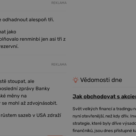
REKLAMA
odhadnout alespoň tři.
at jako
ňovalo renminbi jen asi tři z
rezervní.
REKLAMA
Vědomosti dne
stě stoupat, ale
poslední zprávy Banky
nské měny na
Jak obchodovat s akcie
 se mohl až zdvojnásobit.
Svět velkých financí a tradingu 
 růstem sazeb v USA zdraží
nyní otevřenější, než kdy dřív. In
strategie, které byly dříve výsa
finančníků, jsou dnes přístupné 