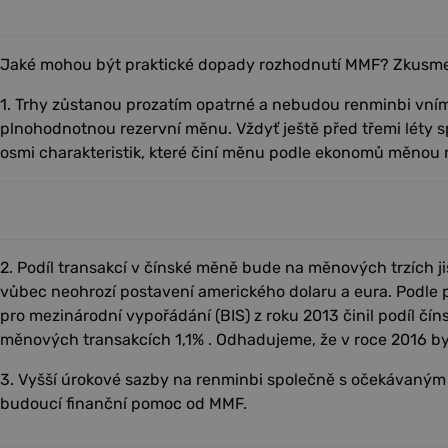
Jaké mohou být praktické dopady rozhodnutí MMF? Zkusme 
1. Trhy zůstanou prozatím opatrné a nebudou renminbi vním
plnohodnotnou rezervní měnu. Vždyť ještě před třemi léty spl
osmi charakteristik, které činí měnu podle ekonomů měnou 
2. Podíl transakcí v čínské měně bude na měnových trzích ji
vůbec neohrozí postavení amerického dolaru a eura. Podle 
pro mezinárodní vypořádání (BIS) z roku 2013 činil podíl čí
měnových transakcích 1,1% . Odhadujeme, že v roce 2016 by
3. Vyšší úrokové sazby na renminbi společně s očekávaným
budoucí finanční pomoc od MMF.