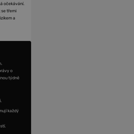
cká očekávání.
 se třemi
izikem a
m.
právy o
dnou týdně
,
nují každý
stí.