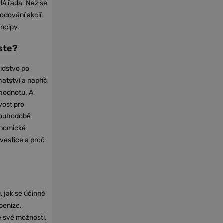
elá řada. Než se
odování akcií,
incipy.
oste?
lidstvo po
hatství a napříč
hodnotu. A
vost pro
dlouhodobě
onomické
nvestice a proč
, jak se účinně
 peníze.
e své možnosti,