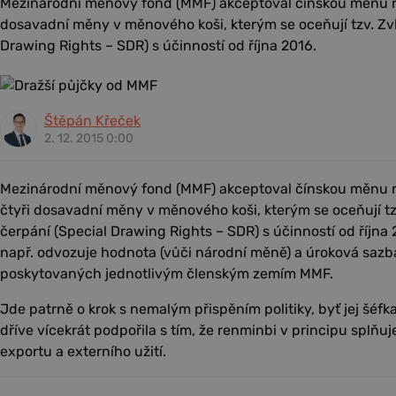
Mezinárodní měnový fond (MMF) akceptoval čínskou měnu r
dosavadní měny v měnového koši, kterým se oceňují tzv. Zvl
Drawing Rights – SDR) s účinností od října 2016.
Štěpán Křeček
2. 12. 2015 0:00
Mezinárodní měnový fond (MMF) akceptoval čínskou měnu 
čtyři dosavadní měny v měnového koši, kterým se oceňují tz
čerpání (Special Drawing Rights – SDR) s účinností od října
např. odvozuje hodnota (vůči národní měně) a úroková sazb
poskytovaných jednotlivým členským zemím MMF.
Jde patrně o krok s nemalým přispěním politiky, byť jej šé
dříve vícekrát podpořila s tím, že renminbi v principu splňuj
exportu a externího užití.