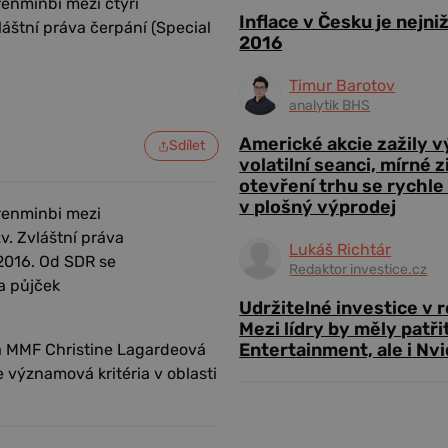
enminbi mezi čtyři
Inflace v Česku je nejni
áštní práva čerpání (Special
2016
Timur Barotov
analytik BHS
Americké akcie zažily 
Sdílet
volatilní seanci, mírné 
otevření trhu se rychle
v plošný výprodej
renminbi mezi
v. Zvláštní práva
Lukáš Richtár
 2016. Od SDR se
Redaktor investice.cz
a půjček
Udržitelné investice v 
Mezi lídry by měly patři
Entertainment, ale i Nvi
fka MMF Christine Lagardeová
e významová kritéria v oblasti