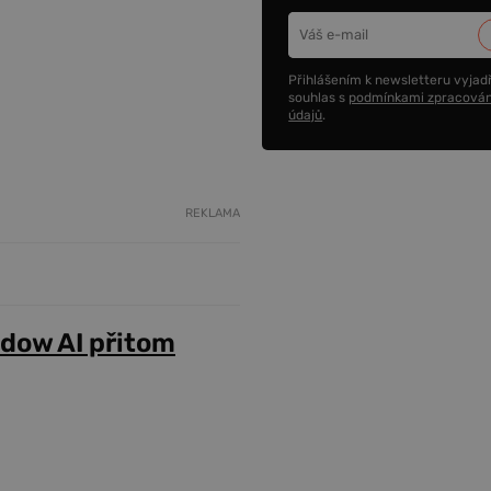
Přihlášením k newsletteru vyjadř
souhlas s
podmínkami zpracován
údajů
.
REKLAMA
adow AI přitom