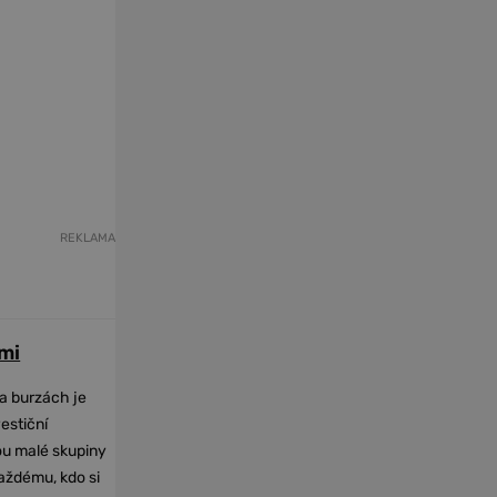
REKLAMA
mi
na burzách je
vestiční
dou malé skupiny
každému, kdo si