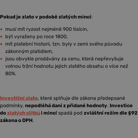
Pokud je zlato v podobě zlatých mincí
:
musí mít ryzost nejméně 900 tisícin,
být vyraženy po roce 1800,
mít platební historii, tzn. byly v zemi svého původu
zákonným platidlem,
jsou obvykle prodávány za cenu, která nepřevyšuje
volnou tržní hodnotu jejich zlatého obsahu o více než
80%.
Investiční zlato
, které splňuje dle zákona předepsané
podmínky,
nepodléhá dani z přidané hodnoty
.
Investice
do
zlatých slitků
i mincí
spadá pod
zvláštní režim dle §92
zákona o DPH
.