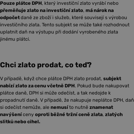
Pouze plátce DPH
, který investiční zlato vyrábí nebo
přeměňuje zlato na investiční zlato
,
má nárok na
odpočet
daně ze zboží i služeb, které souvisejí s výrobou
investičního zlata. Tento subjekt se může také rozhodnout
uplatnit daň na výstupu při dodání vyrobeného zlata
jinému plátci.
Chci zlato prodat, co teď?
V případě, když chce plátce DPH zlato prodat,
subjekt
nabízí zlato za cenu včetně DPH
. Pokud bude nakupovat
plátce daně, DPH si může odečíst, a tak nedojde k
propadnutí daně. V případě, že nakupuje neplátce DPH, daň
si odečíst nemůže, ale
nemusí
to nutně
znamenat
navýšení
ceny
oproti běžné tržní ceně zlata
,
zlatých
slitků nebo cihel.