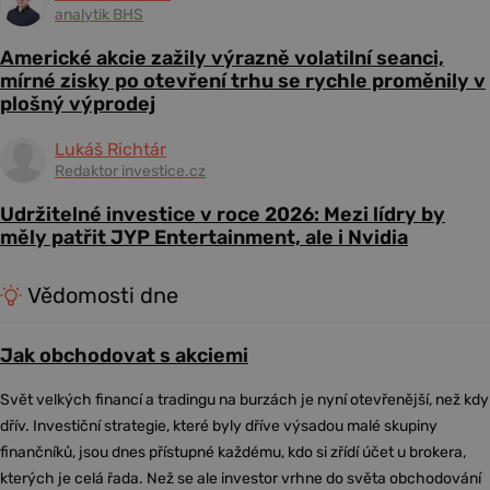
analytik BHS
Americké akcie zažily výrazně volatilní seanci,
mírné zisky po otevření trhu se rychle proměnily v
plošný výprodej
Lukáš Richtár
Redaktor investice.cz
Udržitelné investice v roce 2026: Mezi lídry by
měly patřit JYP Entertainment, ale i Nvidia
Vědomosti dne
Jak obchodovat s akciemi
Svět velkých financí a tradingu na burzách je nyní otevřenější, než kdy
dřív. Investiční strategie, které byly dříve výsadou malé skupiny
finančníků, jsou dnes přístupné každému, kdo si zřídí účet u brokera,
kterých je celá řada. Než se ale investor vrhne do světa obchodování