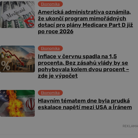
Ekonomika
Americká administrativa oznámila,
že ukončí program mimořádných
dotací pro plány Medicare Part D již
po roce 2026
Ekonomika
Inflace v červnu spadla na 1,5
procenta. Bez zásahů vlády by se
pohybovala kolem dvou procent –
zde je výpočet
Ekonomika
Hlavním tématem dne byla prudká
eskalace napětí mezi USA a Íránem
REKLAMA