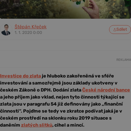
Štěpán Křeček
Sdílet
1. 1. 2020 0:00
REKLAMA
Investice do zlata
je hluboko zakořeněná ve sféře
investování a samozřejmě jsou základy ukotveny v
českém Zákoně o DPH. Dodání zlata
České národní bance
a jeho příjem jako vklad, nejen tyto činnosti týkající se
zlata jsou v paragrafu 54 již definovány jako „finanční
činnosti“. Pojďme se tedy ve zkratce podívat jaká je v
českém prostředí na sklonku roku 2019 situace s
daněním
zlatých slitků
, cihel a mincí.