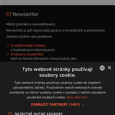
Newsletter
Mějte přehled s newsletterem.
Nenechte si ujít nejnovější zprávy o investicích a ekonomice.
Jednou týdně vám pošleme:
3 nejčtenější články
s hodnotnými informacemi,
3 názory analytiků
kteří se těmto tématům věnují každý den,
nová videa a podcasty
×
k prohloubení vašich znalostí.
Tyto webové stránky používají
soubory cookie.
CZECH
Tyto webové stránky používají soubory cookie ke zlepšení
uživatelského zážitku. Používáním našich webových stránek
CZ
souhlasíte se všemi soubory cookie v souladu s našimi zásadami
Přihlášením k newsletteru vyjadřujete svůj souhlas s
podmínkami
používání souborů cookie.
Více informací
zpracování osobních údajů
.
ZOBRAZIT PARTNERY
(1491) →
Kontakt
NEZBYTNĚ NUTNÉ SOUBORY
Zásady používání souborů cookies