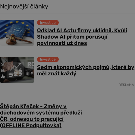
Nejnovější články
Investice
Odklad AI Actu firmy uklidnil. Kvůli
Shadow AI přitom porušují
povinnosti už dnes
Investice
Sedm ekonomických pojmů, které by
měl znát každý
REKLAMA
Štěpán Křeček - Změny v
důchodovém systému předluží
ČR, odnesou to pracující
(OFFLINE Podpultovka)