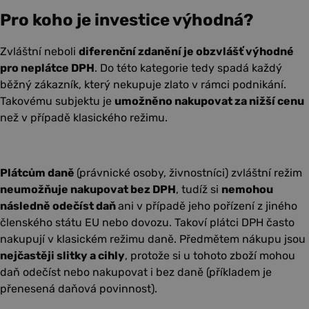
Pro koho je investice výhodná?
Zvláštní neboli
diferenční zdanění je obzvlášť výhodné
pro neplátce DPH
. Do této kategorie tedy spadá každý
běžný zákazník, který nekupuje zlato v rámci podnikání.
Takovému subjektu je
umožněno nakupovat za nižší cenu
než v případě klasického režimu.
Plátcům daně
(právnické osoby, živnostníci) zvláštní režim
neumožňuje nakupovat bez DPH
, tudíž si
nemohou
následně odečíst daň
ani v případě jeho pořízení z jiného
členského státu EU nebo dovozu. Takoví plátci DPH často
nakupují v klasickém režimu daně. Předmětem nákupu jsou
nejčastěji slitky a cihly
, protože si u tohoto zboží mohou
daň odečíst nebo nakupovat i bez daně (příkladem je
přenesená daňová povinnost).