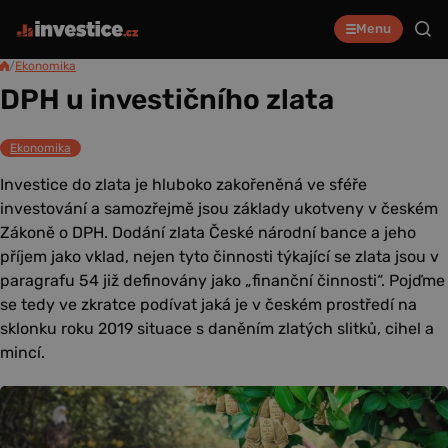
Menu
/
Ekonomika
DPH u investičního zlata
Ekonomika
Investice do zlata je hluboko zakořeněná ve sféře
investování a samozřejmě jsou základy ukotveny v českém
Zákoně o DPH. Dodání zlata České národní bance a jeho
příjem jako vklad, nejen tyto činnosti týkající se zlata jsou v
paragrafu 54 již definovány jako „finanční činnosti“. Pojďme
se tedy ve zkratce podívat jaká je v českém prostředí na
sklonku roku 2019 situace s daněním zlatých slitků, cihel a
mincí.