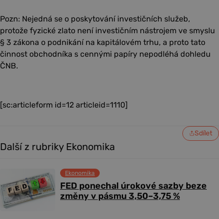
Pozn: Nejedná se o poskytování investičních služeb,
protože fyzické zlato není investičním nástrojem ve smyslu
§ 3 zákona o podnikání na kapitálovém trhu, a proto tato
činnost obchodníka s cennými papíry nepodléhá dohledu
ČNB.
[sc:articleform id=12 articleid=1110]
Sdílet
Další z rubriky Ekonomika
Ekonomika
FED ponechal úrokové sazby beze
změny v pásmu 3,50–3,75 %