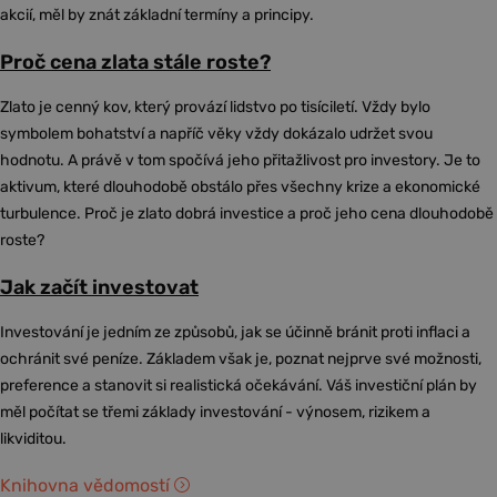
akcií, měl by znát základní termíny a principy.
Proč cena zlata stále roste?
Zlato je cenný kov, který provází lidstvo po tisíciletí. Vždy bylo
symbolem bohatství a napříč věky vždy dokázalo udržet svou
hodnotu. A právě v tom spočívá jeho přitažlivost pro investory. Je to
aktivum, které dlouhodobě obstálo přes všechny krize a ekonomické
turbulence. Proč je zlato dobrá investice a proč jeho cena dlouhodobě
roste?
Jak začít investovat
Investování je jedním ze způsobů, jak se účinně bránit proti inflaci a
ochránit své peníze. Základem však je, poznat nejprve své možnosti,
preference a stanovit si realistická očekávání. Váš investiční plán by
měl počítat se třemi základy investování - výnosem, rizikem a
likviditou.
Knihovna vědomostí