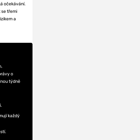
cká očekávání.
 se třemi
izikem a
m.
právy o
dnou týdně
,
nují každý
stí.