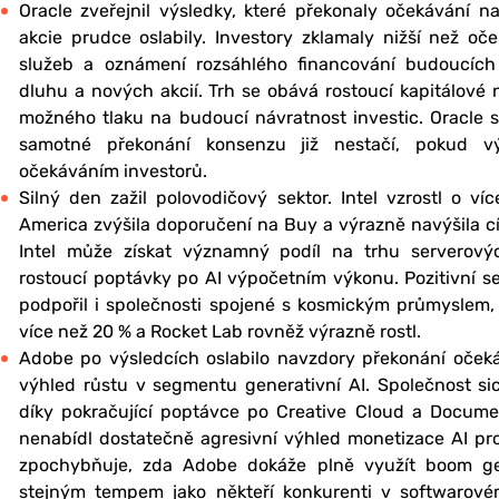
Oracle zveřejnil výsledky, které překonaly očekávání na
akcie prudce oslabily. Investory zklamaly nižší než o
služeb a oznámení rozsáhlého financování budoucích 
dluhu a nových akcií. Trh se obává rostoucí kapitálové n
možného tlaku na budoucí návratnost investic. Oracle se
samotné překonání konsenzu již nestačí, pokud v
očekáváním investorů.
Silný den zažil polovodičový sektor. Intel vzrostl o v
America zvýšila doporučení na Buy a výrazně navýšila cíl
Intel může získat významný podíl na trhu serverovýc
rostoucí poptávky po AI výpočetním výkonu. Pozitivní 
podpořil i společnosti spojené s kosmickým průmyslem, k
více než 20 % a Rocket Lab rovněž výrazně rostl.
Adobe po výsledcích oslabilo navzdory překonání očeká
výhled růstu v segmentu generativní AI. Společnost sice
díky pokračující poptávce po Creative Cloud a Docum
nenabídl dostatečně agresivní výhled monetizace AI prod
zpochybňuje, zda Adobe dokáže plně využít boom gen
stejným tempem jako někteří konkurenti v softwarovém