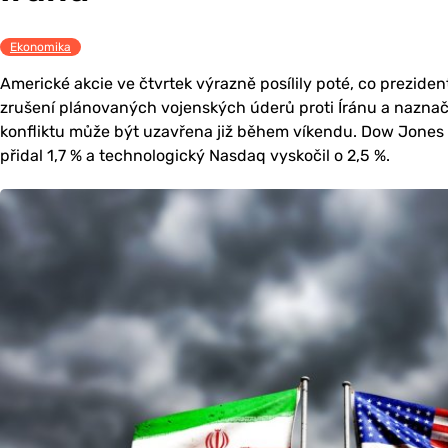
Ekonomika
Americké akcie ve čtvrtek výrazně posílily poté, co prezid
zrušení plánovaných vojenských úderů proti Íránu a naznač
konfliktu může být uzavřena již během víkendu. Dow Jones v
přidal 1,7 % a technologický Nasdaq vyskočil o 2,5 %.