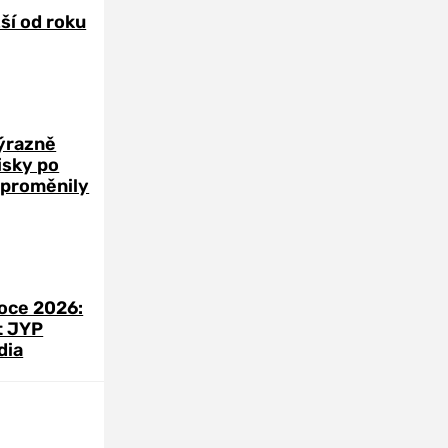
žší od roku
výrazně
zisky po
 proměnily
roce 2026:
t JYP
dia