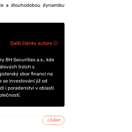
arže a dlouhodobou dynamiku
Další články autora
y BH Securities a.s., kde
álových trzích s
sterský obor financí na
 se investování již od
dí i poradenství v oblasti
olečností.
Sdílet