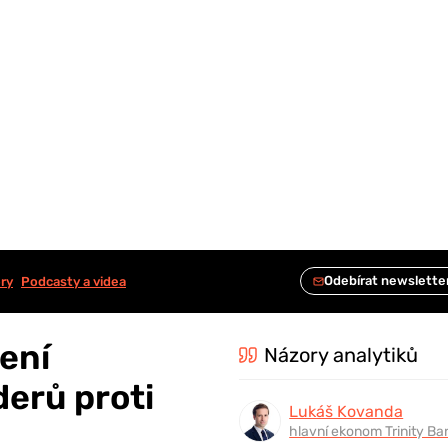
ry
Podcasty a videa
ení
Názory analytiků
erů proti
Lukáš Kovanda
hlavní ekonom Trinity Ba