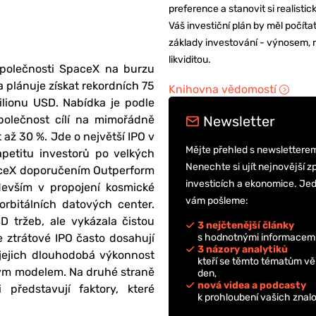
preference a stanovit si realisti
Váš investiční plán by měl počítat
základy investování - výnosem, r
likviditou.
společnosti SpaceX na burzu
 plánuje získat rekordních 75
Knihovna vědomostí
bilionu USD. Nabídka je podle
Newsletter
olečnost cílí na mimořádně
až 30 %. Jde o největší IPO v
Mějte přehled s newslettere
petitu investorů po velkých
Nenechte si ujít nejnovější z
aceX doporučením Outperform
investicích a ekonomice. Je
devším v propojení kosmické
vám pošleme:
orbitálních datových center.
 tržeb, ale vykázala čistou
3 nejčtenější články
s hodnotnými informacemi
že ztrátové IPO často dosahují
3 názory analytiků
jejich dlouhodobá výkonnost
kteří se těmto tématům vě
kovým modelem. Na druhé straně
den,
nová videa a podcasty
 představují faktory, které
k prohloubení vašich znalo