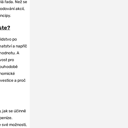
elá řada. Než se
odování akcií,
incipy.
oste?
lidstvo po
hatství a napříč
hodnotu. A
vost pro
dlouhodobě
onomické
nvestice a proč
, jak se účinně
 peníze.
e své možnosti,