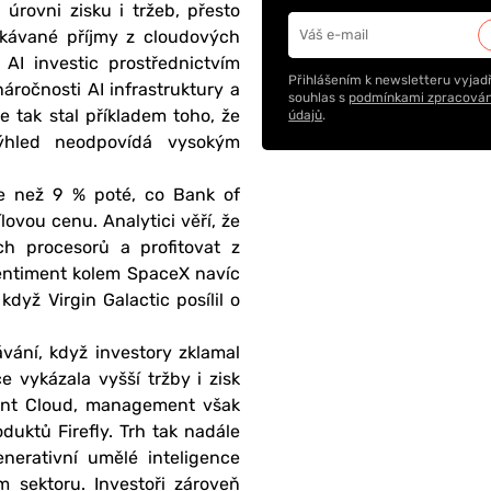
 úrovni zisku i tržeb, přesto
čekávané příjmy z cloudových
AI investic prostřednictvím
Přihlášením k newsletteru vyjadř
áročnosti AI infrastruktury a
souhlas s
podmínkami zpracován
 tak stal příkladem toho, že
údajů
.
ýhled neodpovídá vysokým
íce než 9 % poté, co Bank of
ovou cenu. Analytici věří, že
h procesorů a profitovat z
sentiment kolem SpaceX navíc
dyž Virgin Galactic posílil o
vání, když investory zklamal
 vykázala vyšší tržby i zisk
ent Cloud, management však
uktů Firefly. Trh tak nadále
erativní umělé inteligence
 sektoru. Investoři zároveň