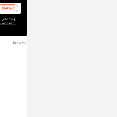
ujete svůj
í osobních
REKLAMA