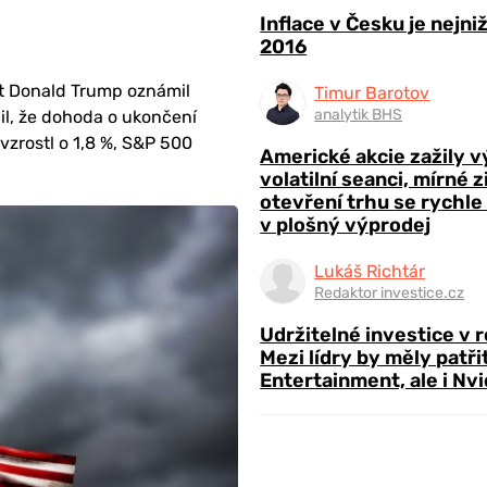
Inflace v Česku je nejni
2016
ent Donald Trump oznámil
Timur Barotov
analytik BHS
il, že dohoda o ukončení
zrostl o 1,8 %, S&P 500
Americké akcie zažily 
volatilní seanci, mírné 
otevření trhu se rychle
v plošný výprodej
Lukáš Richtár
Redaktor investice.cz
Udržitelné investice v 
Mezi lídry by měly patři
Entertainment, ale i Nvi