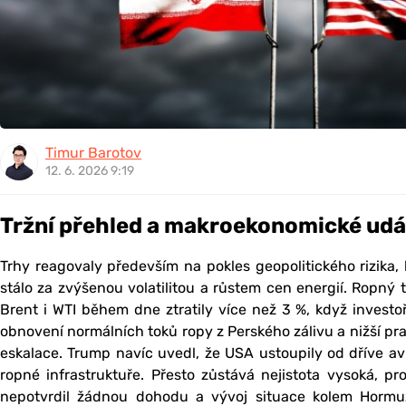
Timur Barotov
12. 6. 2026 9:19
Tržní přehled a makroekonomické udá
Trhy reagovaly především na pokles geopolitického rizika,
stálo za zvýšenou volatilitou a růstem cen energií. Ropný
Brent i WTI během dne ztratily více než 3 %, když investo
obnovení normálních toků ropy z Perského zálivu a nižší p
eskalace. Trump navíc uvedl, že USA ustoupily od dříve av
ropné infrastruktuře. Přesto zůstává nejistota vysoká, pr
nepotvrdil žádnou dohodu a vývoj situace kolem Hormu