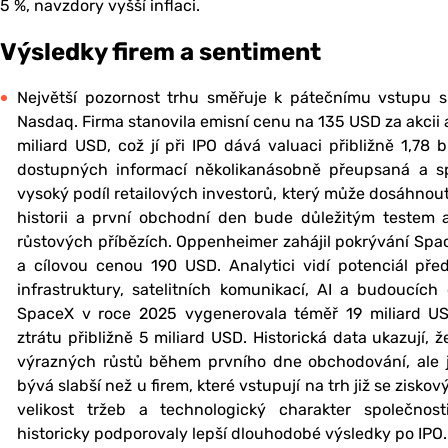
5 %, navzdory vyšší inflaci.
Výsledky firem a sentiment
Největší pozornost trhu směřuje k pátečnímu vstupu 
Nasdaq. Firma stanovila emisní cenu na 135 USD za akcii a
miliard USD, což jí při IPO dává valuaci přibližně 1,78 
dostupných informací několikanásobně přeupsaná a sp
vysoký podíl retailových investorů, který může dosáhnout 
historii a první obchodní den bude důležitým testem a
růstových příbězích. Oppenheimer zahájil pokrývání Sp
a cílovou cenou 190 USD. Analytici vidí potenciál pře
infrastruktury, satelitních komunikací, AI a budoucích 
SpaceX v roce 2025 vygenerovala téměř 19 miliard USD
ztrátu přibližně 5 miliard USD. Historická data ukazují, 
výrazných růstů během prvního dne obchodování, ale 
bývá slabší než u firem, které vstupují na trh již se zis
velikost tržeb a technologický charakter společnosti
historicky podporovaly lepší dlouhodobé výsledky po IPO.