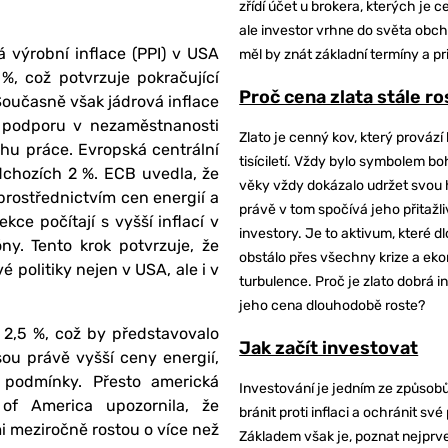
zřídí účet u brokera, kterých je c
ale investor vrhne do světa obch
 výrobní inflace (PPI) v USA
měl by znát základní termíny a pr
%, což potvrzuje pokračující
Proč cena zlata stále r
 Současně však jádrová inflace
o podporu v nezaměstnanosti
Zlato je cenný kov, který provází 
rhu práce. Evropská centrální
tisíciletí. Vždy bylo symbolem bo
dchozích 2 %. ECB uvedla, že
věky vždy dokázalo udržet svou 
prostřednictvím cen energií a
právě v tom spočívá jeho přitažli
ce počítají s vyšší inflací v
investory. Je to aktivum, které 
y. Tento krok potvrzuje, že
obstálo přes všechny krize a ek
politiky nejen v USA, ale i v
turbulence. Proč je zlato dobrá i
jeho cena dlouhodobě roste?
 2,5 %, což by představovalo
Jak začít investovat
u právě vyšší ceny energií,
ní podmínky. Přesto americká
Investování je jedním ze způsobů
of America upozornila, že
bránit proti inflaci a ochránit své
mi meziročně rostou o více než
Základem však je, poznat nejprv