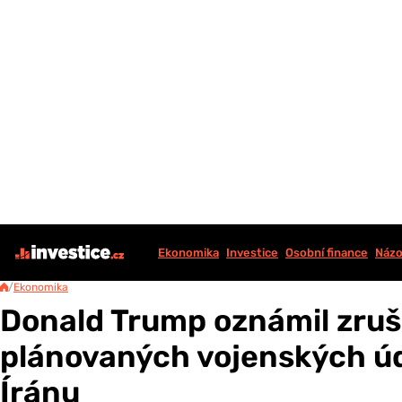
Ekonomika
Investice
Osobní finance
Názo
/
Ekonomika
Donald Trump oznámil zruš
plánovaných vojenských úd
Íránu