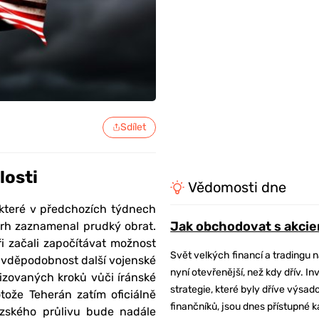
Sdílet
losti
Vědomosti dne
 které v předchozích týdnech
Jak obchodovat s akcie
 trh zaznamenal prudký obrat.
ři začali započítávat možnost
Svět velkých financí a tradingu 
ravděpodobnost další vojenské
nyní otevřenější, než kdy dřív. In
izovaných kroků vůči íránské
strategie, které byly dříve výsa
otože Teherán zatím oficiálně
finančníků, jsou dnes přístupné 
zského průlivu bude nadále