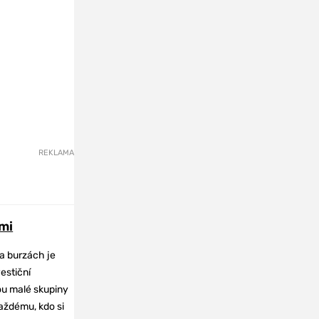
REKLAMA
mi
na burzách je
vestiční
dou malé skupiny
každému, kdo si