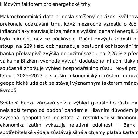
klíčovým faktorem pro energetické trhy.
Makroekonomická data přinesla smíšený obrázek. Květnová
překonala očekávání trhu, když meziročně vzrostla o 6,5 
inflační tlaky související zejména s vyššími cenami energií.
byla mírnější, než se očekávalo. Počet nových žádostí 
stoupl na 229 tisíc, což naznačuje postupné ochlazování t
banka překvapivě zvýšila depozitní sazbu na 2,25 % z pře
válka na Blízkém východě vytváří dodatečné inflační tlaky 
současně zhoršuje výhled hospodářského růstu. Nové projek
letech 2026–2027 a slabším ekonomickým růstem eurozón
geopolitické události se stávají významným faktorem měnové 
Evropě.
Světová banka zároveň snížila výhled globálního růstu na
nejslabší tempo od období pandemie. Hlavním důvodem jso
zvýšená geopolitická nejistota a restriktivnější finanč
ekonomika zatím vykazuje relativní odolnost – Bank 
spotřebitelské výdaje zůstávají silné a objemy plateb karta