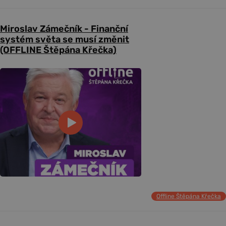
Miroslav Zámečník - Finanční
systém světa se musí změnit
(OFFLINE Štěpána Křečka)
Offline Štěpána Křečka