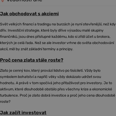
Jak obchodovat s akciemi
Svět velkých financí a tradingu na burzách je nyní otevřenější, než kdy
dřív. Investiční strategie, které byly dříve výsadou malé skupiny
finančníků, jsou dnes přístupné každému, kdo si zřídí účet u brokera,
kterých je celá řada. Než se ale investor vrhne do světa obchodování
akcií, měl by znát základní termíny a principy.
Proč cena zlata stále roste?
Zlato je cenný kov, který provází lidstvo po tisíciletí. Vždy bylo
symbolem bohatství a napříč věky vždy dokázalo udržet svou
hodnotu. A právě v tom spočívá jeho přitažlivost pro investory. Je to
aktivum, které dlouhodobě obstálo přes všechny krize a ekonomické
turbulence. Proč je zlato dobrá investice a proč jeho cena dlouhodobě
roste?
Jak začít investovat