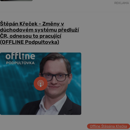
REKLAMA
Štěpán Křeček - Změny v
důchodovém systému předluží
ČR, odnesou to pracující
(OFFLINE Podpultovka)
Offline Štěpána Křečka