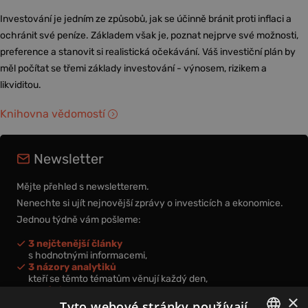
Investování je jedním ze způsobů, jak se účinně bránit proti inflaci a
ochránit své peníze. Základem však je, poznat nejprve své možnosti,
preference a stanovit si realistická očekávání. Váš investiční plán by
měl počítat se třemi základy investování - výnosem, rizikem a
likviditou.
Knihovna vědomostí
Newsletter
Mějte přehled s newsletterem.
Nenechte si ujít nejnovější zprávy o investicích a ekonomice.
Jednou týdně vám pošleme:
3 nejčtenější články
s hodnotnými informacemi,
3 názory analytiků
kteří se těmto tématům věnují každý den,
nová videa a podcasty
×
k prohloubení vašich znalostí.
Tyto webové stránky používají