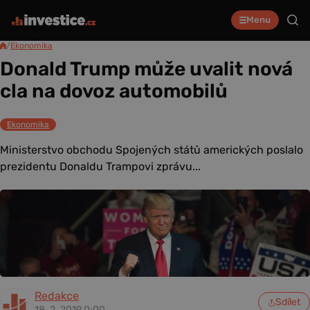
Menu
/
Ekonomika
Donald Trump může uvalit nová
cla na dovoz automobilů
Ekonomika
Ministerstvo obchodu Spojených států amerických poslalo
prezidentu Donaldu Trampovi zprávu...
Redakce
Sdílet
18. 2. 2019 0:00