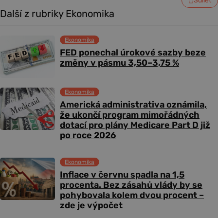
Sdílet
Další z rubriky Ekonomika
Ekonomika
FED ponechal úrokové sazby beze
změny v pásmu 3,50–3,75 %
Ekonomika
Americká administrativa oznámila,
že ukončí program mimořádných
dotací pro plány Medicare Part D již
po roce 2026
Ekonomika
Inflace v červnu spadla na 1,5
procenta. Bez zásahů vlády by se
pohybovala kolem dvou procent –
zde je výpočet