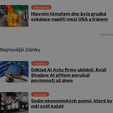
Ekonomika
Hlavním tématem dne byla prudká
eskalace napětí mezi USA a Íránem
REKLAMA
Nejnovější články
Investice
Odklad AI Actu firmy uklidnil. Kvůli
Shadow AI přitom porušují
povinnosti už dnes
Investice
Sedm ekonomických pojmů, které by
měl znát každý