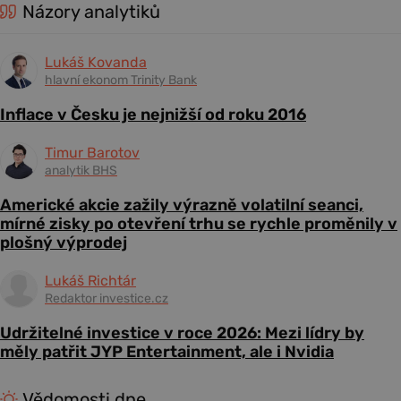
Názory analytiků
Lukáš Kovanda
hlavní ekonom Trinity Bank
Inflace v Česku je nejnižší od roku 2016
Timur Barotov
analytik BHS
Americké akcie zažily výrazně volatilní seanci,
mírné zisky po otevření trhu se rychle proměnily v
plošný výprodej
Lukáš Richtár
Redaktor investice.cz
Udržitelné investice v roce 2026: Mezi lídry by
měly patřit JYP Entertainment, ale i Nvidia
Vědomosti dne