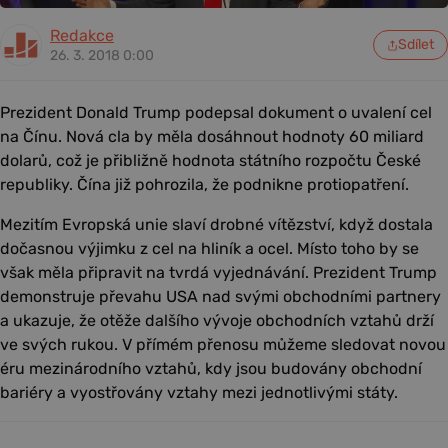
Redakce
Sdílet
26. 3. 2018 0:00
Prezident Donald Trump podepsal dokument o uvalení cel
na Čínu. Nová cla by měla dosáhnout hodnoty 60 miliard
dolarů, což je přibližně hodnota státního rozpočtu České
republiky. Čína již pohrozila, že podnikne protiopatření.
Mezitím Evropská unie slaví drobné vítězství, když dostala
dočasnou výjimku z cel na hliník a ocel. Místo toho by se
však měla připravit na tvrdá vyjednávání. Prezident Trump
demonstruje převahu USA nad svými obchodními partnery
a ukazuje, že otěže dalšího vývoje obchodních vztahů drží
ve svých rukou. V přímém přenosu můžeme sledovat novou
éru mezinárodního vztahů, kdy jsou budovány obchodní
bariéry a vyostřovány vztahy mezi jednotlivými státy.