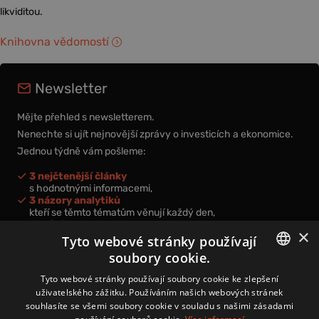
likviditou.
Knihovna vědomostí
Newsletter
Mějte přehled s newsletterem.
Nenechte si ujít nejnovější zprávy o investicích a ekonomice.
Jednou týdně vám pošleme:
3 nejčtenější články
s hodnotnými informacemi,
3 názory analytiků
kteří se těmto tématům věnují každý den,
nová videa a podcasty
×
k prohloubení vašich znalostí.
Tyto webové stránky používají
soubory cookie.
CZECH
Tyto webové stránky používají soubory cookie ke zlepšení
uživatelského zážitku. Používáním našich webových stránek
CZ
souhlasíte se všemi soubory cookie v souladu s našimi zásadami
Přihlášením k newsletteru vyjadřujete svůj souhlas s
podmínkami
zpracování osobních údajů
.