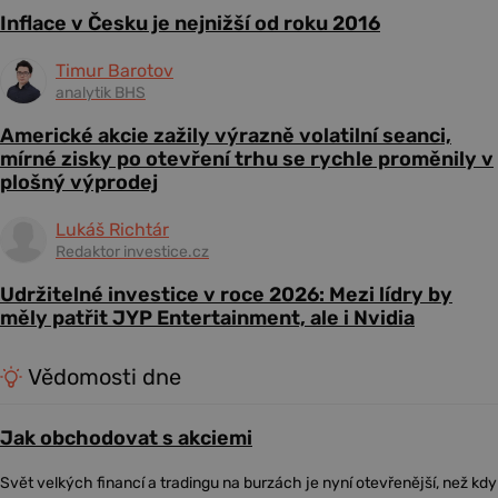
Inflace v Česku je nejnižší od roku 2016
Timur Barotov
analytik BHS
Americké akcie zažily výrazně volatilní seanci,
mírné zisky po otevření trhu se rychle proměnily v
plošný výprodej
Lukáš Richtár
Redaktor investice.cz
Udržitelné investice v roce 2026: Mezi lídry by
měly patřit JYP Entertainment, ale i Nvidia
Vědomosti dne
Jak obchodovat s akciemi
Svět velkých financí a tradingu na burzách je nyní otevřenější, než kdy