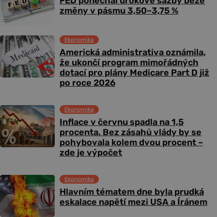
FED ponechal úrokové sazby beze
změny v pásmu 3,50–3,75 %
Ekonomika
Americká administrativa oznámila,
že ukončí program mimořádných
dotací pro plány Medicare Part D již
po roce 2026
Ekonomika
Inflace v červnu spadla na 1,5
procenta. Bez zásahů vlády by se
pohybovala kolem dvou procent –
zde je výpočet
Ekonomika
Hlavním tématem dne byla prudká
eskalace napětí mezi USA a Íránem