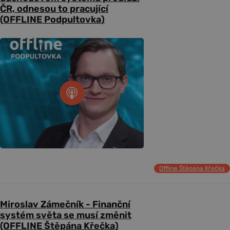
ČR, odnesou to pracující
(OFFLINE Podpultovka)
Offline Štěpána Křečka
Miroslav Zámečník - Finanční
systém světa se musí změnit
(OFFLINE Štěpána Křečka)