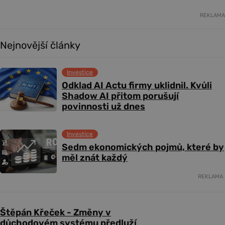
REKLAMA
Nejnovější články
Investice
Odklad AI Actu firmy uklidnil. Kvůli
Shadow AI přitom porušují
povinnosti už dnes
Investice
Sedm ekonomických pojmů, které by
měl znát každý
REKLAMA
Štěpán Křeček - Změny v
důchodovém systému předluží