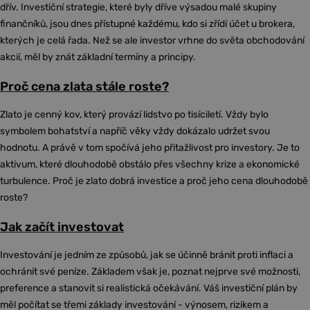
dřív. Investiční strategie, které byly dříve výsadou malé skupiny
finančníků, jsou dnes přístupné každému, kdo si zřídí účet u brokera,
kterých je celá řada. Než se ale investor vrhne do světa obchodování
akcií, měl by znát základní termíny a principy.
Proč cena zlata stále roste?
Zlato je cenný kov, který provází lidstvo po tisíciletí. Vždy bylo
symbolem bohatství a napříč věky vždy dokázalo udržet svou
hodnotu. A právě v tom spočívá jeho přitažlivost pro investory. Je to
aktivum, které dlouhodobě obstálo přes všechny krize a ekonomické
turbulence. Proč je zlato dobrá investice a proč jeho cena dlouhodobě
roste?
Jak začít investovat
Investování je jedním ze způsobů, jak se účinně bránit proti inflaci a
ochránit své peníze. Základem však je, poznat nejprve své možnosti,
preference a stanovit si realistická očekávání. Váš investiční plán by
měl počítat se třemi základy investování - výnosem, rizikem a