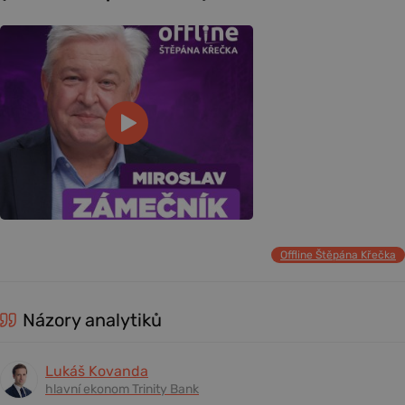
Offline Štěpána Křečka
Názory analytiků
Lukáš Kovanda
hlavní ekonom Trinity Bank