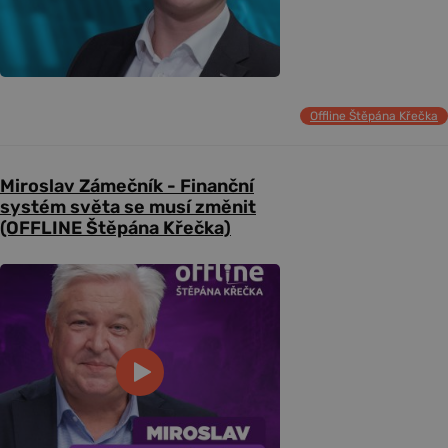
Offline Štěpána Křečka
Miroslav Zámečník - Finanční
systém světa se musí změnit
(OFFLINE Štěpána Křečka)