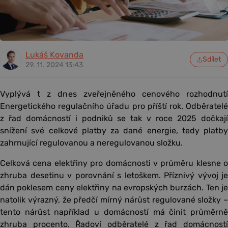
Lukáš Kovanda
Sdílet
29. 11. 2024 13:43
Vyplývá t z dnes zveřejněného cenového rozhodnutí
Energetického regulačního úřadu pro příští rok. Odběratelé
z řad domácností i podniků se tak v roce 2025 dočkají
snížení své celkové platby za dané energie, tedy platby
zahrnující regulovanou a neregulovanou složku.
Celková cena elektřiny pro domácnosti v průměru klesne o
zhruba desetinu v porovnání s letoškem. Příznivý vývoj je
dán poklesem ceny elektřiny na evropských burzách. Ten je
natolik výrazný, že předčí mírný nárůst regulované složky –
tento nárůst například u domácností má činit průměrně
zhruba procento. Řadoví odběratelé z řad domácností