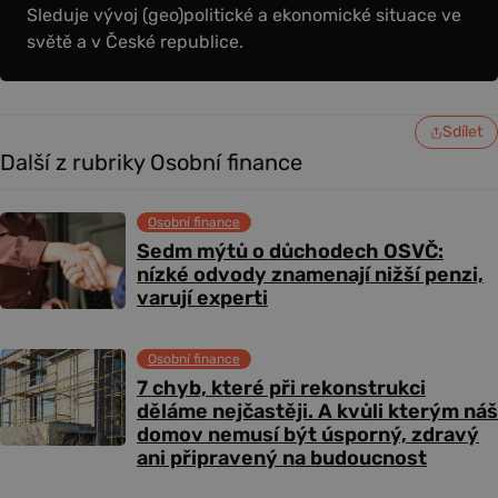
Sleduje vývoj (geo)politické a ekonomické situace ve
světě a v České republice.
Sdílet
Další z rubriky Osobní finance
Osobní finance
Sedm mýtů o důchodech OSVČ:
nízké odvody znamenají nižší penzi,
varují experti
Osobní finance
7 chyb, které při rekonstrukci
děláme nejčastěji. A kvůli kterým náš
domov nemusí být úsporný, zdravý
ani připravený na budoucnost