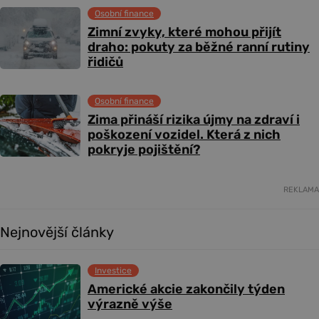
Osobní finance
Zimní zvyky, které mohou přijít
draho: pokuty za běžné ranní rutiny
řidičů
Osobní finance
Zima přináší rizika újmy na zdraví i
poškození vozidel. Která z nich
pokryje pojištění?
REKLAMA
Nejnovější články
Investice
Americké akcie zakončily týden
výrazně výše