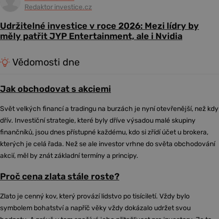
Redaktor investice.cz
Udržitelné investice v roce 2026: Mezi lídry by
měly patřit JYP Entertainment, ale i Nvidia
Vědomosti dne
Jak obchodovat s akciemi
Svět velkých financí a tradingu na burzách je nyní otevřenější, než kdy
dřív. Investiční strategie, které byly dříve výsadou malé skupiny
finančníků, jsou dnes přístupné každému, kdo si zřídí účet u brokera,
kterých je celá řada. Než se ale investor vrhne do světa obchodování
akcií, měl by znát základní termíny a principy.
Proč cena zlata stále roste?
Zlato je cenný kov, který provází lidstvo po tisíciletí. Vždy bylo
symbolem bohatství a napříč věky vždy dokázalo udržet svou