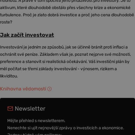
hodnotu. A právě v tom spočívá jeho přitažlivost pro investory. Je to
aktivum, které dlouhodobě obstálo přes všechny krize a ekonomické
turbulence. Proč je zlato dobrá investice a proč jeho cena dlouhodobě
roste?
Jak začít investovat
Investování je jedním ze způsobů, jak se účinně bránit proti inflaci a
ochránit své peníze. Základem však je, poznat nejprve své možnosti,
preference a stanovit si realistická očekávání. Váš investiční plán by
měl počítat se třemi základy investování - výnosem, rizikem a
likviditou.
Knihovna vědomostí
Newsletter
Mějte přehled s newsletterem.
Nenechte si ujít nejnovější zprávy o investicích a ekonomice.