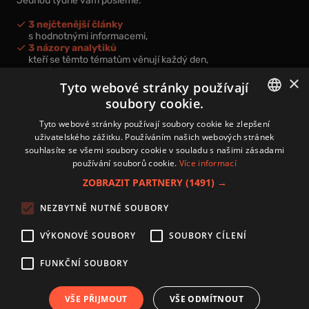
Jednou týdně vám pošleme:
3 nejčtenější články
s hodnotnými informacemi,
3 názory analytiků
kteří se těmto tématům věnují každý den,
nová videa a podcasty
×
k prohloubení vašich znalostí.
Tyto webové stránky používají
soubory cookie.
CZECH
Tyto webové stránky používají soubory cookie ke zlepšení
uživatelského zážitku. Používáním našich webových stránek
CZ
souhlasíte se všemi soubory cookie v souladu s našimi zásadami
Přihlášením k newsletteru vyjadřujete svůj souhlas s
podmínkami
používání souborů cookie.
Více informací
zpracování osobních údajů
.
ZOBRAZIT PARTNERY
(1491) →
Kontakt
NEZBYTNĚ NUTNÉ SOUBORY
Zásady používání souborů cookies
Zpracování osobních údajů
VÝKONOVÉ SOUBORY
SOUBORY CÍLENÍ
Autoři
Nastavení cookies
FUNKČNÍ SOUBORY
VŠE PŘIJMOUT
VŠE ODMÍTNOUT