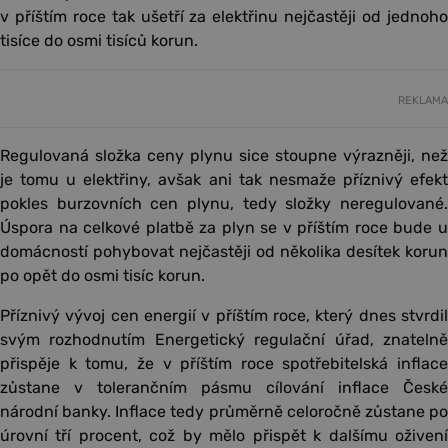
v příštím roce tak ušetří za elektřinu nejčastěji od jednoho
tisíce do osmi tisíců korun.
REKLAMA
Regulovaná složka ceny plynu sice stoupne výrazněji, než
je tomu u elektřiny, avšak ani tak nesmaže příznivý efekt
pokles burzovních cen plynu, tedy složky neregulované.
Úspora na celkové platbě za plyn se v příštím roce bude u
domácností pohybovat nejčastěji od několika desítek korun
po opět do osmi tisíc korun.
Příznivý vývoj cen energií v příštím roce, který dnes stvrdil
svým rozhodnutím Energetický regulační úřad, znatelně
přispěje k tomu, že v příštím roce spotřebitelská inflace
zůstane v tolerančním pásmu cílování inflace České
národní banky. Inflace tedy průměrně celoročně zůstane po
úrovní tří procent, což by mělo přispět k dalšímu oživení