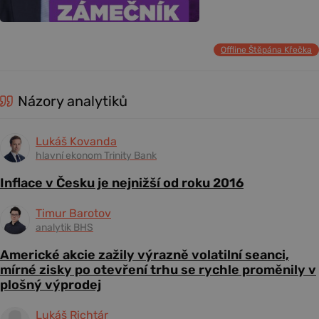
Offline Štěpána Křečka
Názory analytiků
Lukáš Kovanda
hlavní ekonom Trinity Bank
Inflace v Česku je nejnižší od roku 2016
Timur Barotov
analytik BHS
Americké akcie zažily výrazně volatilní seanci,
mírné zisky po otevření trhu se rychle proměnily v
plošný výprodej
Lukáš Richtár