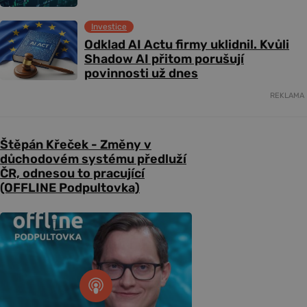
Investice
Odklad AI Actu firmy uklidnil. Kvůli
Shadow AI přitom porušují
povinnosti už dnes
REKLAMA
Štěpán Křeček - Změny v
důchodovém systému předluží
ČR, odnesou to pracující
(OFFLINE Podpultovka)