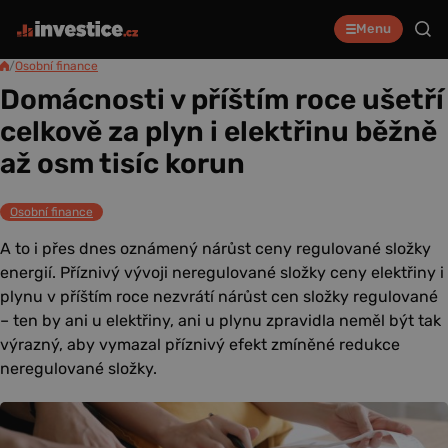
Menu
/
Osobní finance
Domácnosti v příštím roce ušetří
celkově za plyn i elektřinu běžně
až osm tisíc korun
Osobní finance
A to i přes dnes oznámený nárůst ceny regulované složky
energií. Příznivý vývoji neregulované složky ceny elektřiny i
plynu v příštím roce nezvrátí nárůst cen složky regulované
– ten by ani u elektřiny, ani u plynu zpravidla neměl být tak
výrazný, aby vymazal příznivý efekt zmíněné redukce
neregulované složky.