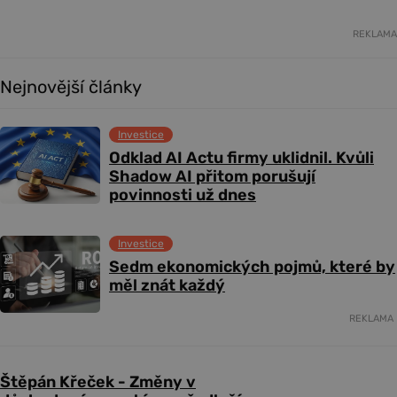
REKLAMA
Nejnovější články
Investice
Odklad AI Actu firmy uklidnil. Kvůli
Shadow AI přitom porušují
povinnosti už dnes
Investice
Sedm ekonomických pojmů, které by
měl znát každý
REKLAMA
Štěpán Křeček - Změny v