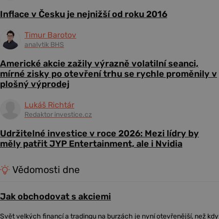
Inflace v Česku je nejnižší od roku 2016
Timur Barotov
analytik BHS
Americké akcie zažily výrazně volatilní seanci,
mírné zisky po otevření trhu se rychle proměnily v
plošný výprodej
Lukáš Richtár
Redaktor investice.cz
Udržitelné investice v roce 2026: Mezi lídry by
měly patřit JYP Entertainment, ale i Nvidia
Vědomosti dne
Jak obchodovat s akciemi
Svět velkých financí a tradingu na burzách je nyní otevřenější, než kdy