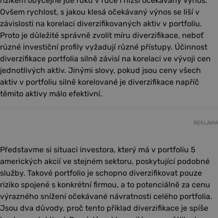
rizikem obyčejně jde ruku v ruce i nižší očekávaný výnos.
Ovšem rychlost, s jakou klesá očekávaný výnos se liší v
závislosti na korelaci diverzifikovaných aktiv v portfoliu.
Proto je důležité správně zvolit míru diverzifikace, neboť
různé investiční profily vyžadují různé přístupy. Účinnost
diverzifikace portfolia silně závisí na korelaci ve vývoji cen
jednotlivých aktiv. Jinými slovy, pokud jsou ceny všech
aktiv v portfoliu silně korelované je diverzifikace napříč
těmito aktivy málo efektivní.
REKLAMA
Představme si situaci investora, který má v portfoliu 5
amerických akcií ve stejném sektoru, poskytující podobné
služby. Takové portfolio je schopno diverzifikovat pouze
riziko spojené s konkrétní firmou, a to potenciálně za cenu
výrazného snížení očekávané návratnosti celého portfolia.
Jsou dva důvody, proč tento příklad diverzifikace je spíše