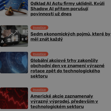
Odklad AI Actu firmy uklidnil. Kvůli
Shadow AI přitom porušují
povinnosti už dnes
Investice
Sedm ekonomických pojmů, které by
měl znát každý
Investice
Globální akciové trhy zakončily
obchodní den ve znamení výrazné
rotace zpět do technologického
sektoru
Investice
Americké akcie zaznamenaly
výrazný výprodej, především v
technologickém sektoru