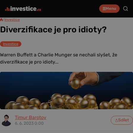
Menu
/
Investice
Diverzifikace je pro idioty?
Investice
Warren Buffett a Charlie Munger se nechali slyšet, že
diverzifikace je pro idioty...
Timur Barotov
Sdílet
6. 6. 2023 0:00