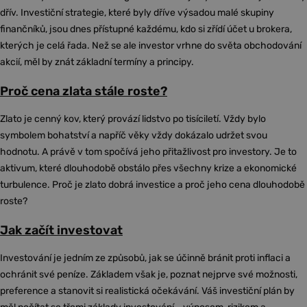
dřív. Investiční strategie, které byly dříve výsadou malé skupiny
finančníků, jsou dnes přístupné každému, kdo si zřídí účet u brokera,
kterých je celá řada. Než se ale investor vrhne do světa obchodování
akcií, měl by znát základní termíny a principy.
Proč cena zlata stále roste?
Zlato je cenný kov, který provází lidstvo po tisíciletí. Vždy bylo
symbolem bohatství a napříč věky vždy dokázalo udržet svou
hodnotu. A právě v tom spočívá jeho přitažlivost pro investory. Je to
aktivum, které dlouhodobě obstálo přes všechny krize a ekonomické
turbulence. Proč je zlato dobrá investice a proč jeho cena dlouhodobě
roste?
Jak začít investovat
Investování je jedním ze způsobů, jak se účinně bránit proti inflaci a
ochránit své peníze. Základem však je, poznat nejprve své možnosti,
preference a stanovit si realistická očekávání. Váš investiční plán by