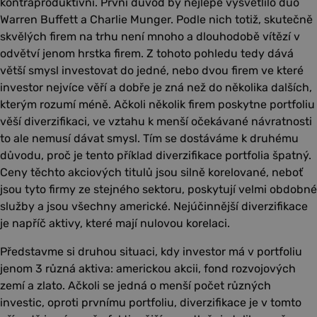
kontraproduktivní. První důvod by nejlépe vysvětlilo duo
Warren Buffett a Charlie Munger. Podle nich totiž, skutečně
skvělých firem na trhu není mnoho a dlouhodobě vítězí v
odvětví jenom hrstka firem. Z tohoto pohledu tedy dává
větší smysl investovat do jedné, nebo dvou firem ve které
investor nejvíce věří a dobře je zná než do několika dalších,
kterým rozumí méně. Ačkoli několik firem poskytne portfoliu
věší diverzifikaci, ve vztahu k menší očekávané návratnosti
to ale nemusí dávat smysl. Tím se dostáváme k druhému
důvodu, proč je tento příklad diverzifikace portfolia špatný.
Ceny těchto akciových titulů jsou silně korelované, neboť
jsou tyto firmy ze stejného sektoru, poskytují velmi obdobné
služby a jsou všechny americké. Nejúčinnější diverzifikace
je napříč aktivy, které mají nulovou korelaci.
Představme si druhou situaci, kdy investor má v portfoliu
jenom 3 různá aktiva: americkou akcii, fond rozvojových
zemí a zlato. Ačkoli se jedná o menší počet různých
investic, oproti prvnímu portfoliu, diverzifikace je v tomto