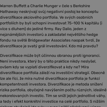
Warren Buffett a Charlie Munger v čele s Berkshire
Hathaway neskrývají svůj negativní postoj ke konceptu
diverzifikace akciového portfolia. Ve svých osobních
portfoliích by byli schopni investovat 75–100 % kapitálu (i
více s dluhem) do jediné firmy. Ray Dalio, jeden z
nejznámějších investorů a zakladatel největšího hedge
fondu na světě Bridgewater Associates naopak tvrdí, že
diverzifikace je svatý grál investování. Kdo má pravdu?
Diverzifikace může být účinnou obranou proti ignoranci.
Není investora, který by o této praktice nikdy neslyšel,
ovšem kdy se vyplatí diverzifikovat a kdy ne? Míra
diverzifikace portfolia záleží na investiční strategií. Obecně
lze ale říci, že míra nutné diverzifikace portfolia je funkcí
kompetentnosti investora. Diverzifikace je metoda snížení
rizika portfolia, obyčejně navýšením počtu různých, ideálně
nekorelovaných investic. Tím se sníží jejich jednotlivé váhy,
a tedy i efekt konkrétní investice na celé portfolio. S nižším