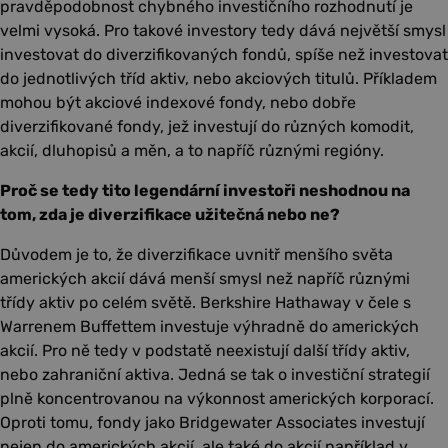
pravděpodobnost chybného investičního rozhodnutí je
velmi vysoká. Pro takové investory tedy dává největší smysl
investovat do diverzifikovaných fondů, spíše než investovat
do jednotlivých tříd aktiv, nebo akciových titulů. Příkladem
mohou být akciové indexové fondy, nebo dobře
diverzifikované fondy, jež investují do různých komodit,
akcií, dluhopisů a měn, a to napříč různými regióny.
Proč se tedy tito legendární investoři neshodnou na
tom, zda je diverzifikace užitečná nebo ne?
Důvodem je to, že diverzifikace uvnitř menšího světa
amerických akcií dává menší smysl než napříč různými
třídy aktiv po celém světě. Berkshire Hathaway v čele s
Warrenem Buffettem investuje výhradně do amerických
akcií. Pro ně tedy v podstatě neexistují další třídy aktiv,
nebo zahraniční aktiva. Jedná se tak o investiční strategií
plně koncentrovanou na výkonnost amerických korporací.
Oproti tomu, fondy jako Bridgewater Associates investují
nejen do amerických akcií, ale také do akcií například v