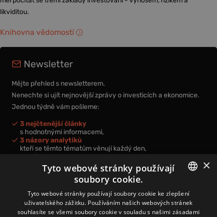
měl počítat se třemi základy investování - výnosem, rizikem a
likviditou.
Knihovna vědomostí
Newsletter
Mějte přehled s newsletterem.
Nenechte si ujít nejnovější zprávy o investicích a ekonomice.
Jednou týdně vám pošleme:
3 nejčtenější články
s hodnotnými informacemi,
3 názory analytiků
kteří se těmto tématům věnují každý den,
nová videa a podcasty
×
k prohloubení vašich znalostí.
Tyto webové stránky používají
soubory cookie.
CZECH
Tyto webové stránky používají soubory cookie ke zlepšení
uživatelského zážitku. Používáním našich webových stránek
CZ
souhlasíte se všemi soubory cookie v souladu s našimi zásadami
Přihlášením k newsletteru vyjadřujete svůj souhlas s
podmínkami