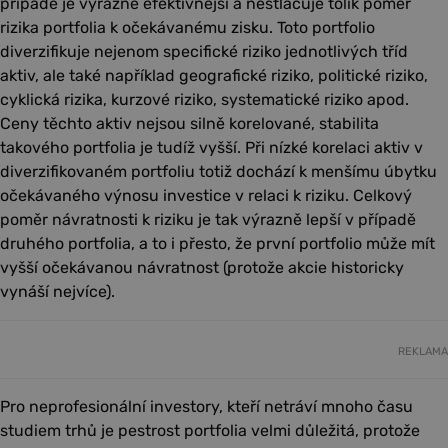
případě je výrazně efektivnější a nestlačuje tolik poměr
rizika portfolia k očekávanému zisku. Toto portfolio
diverzifikuje nejenom specifické riziko jednotlivých tříd
aktiv, ale také například geografické riziko, politické riziko,
cyklická rizika, kurzové riziko, systematické riziko apod.
Ceny těchto aktiv nejsou silně korelované, stabilita
takového portfolia je tudíž vyšší. Při nízké korelaci aktiv v
diverzifikovaném portfoliu totiž dochází k menšímu úbytku
očekávaného výnosu investice v relaci k riziku. Celkový
poměr návratnosti k riziku je tak výrazně lepší v případě
druhého portfolia, a to i přesto, že první portfolio může mít
vyšší očekávanou návratnost (protože akcie historicky
vynáší nejvíce).
REKLAMA
Pro neprofesionální investory, kteří netráví mnoho času
studiem trhů je pestrost portfolia velmi důležitá, protože