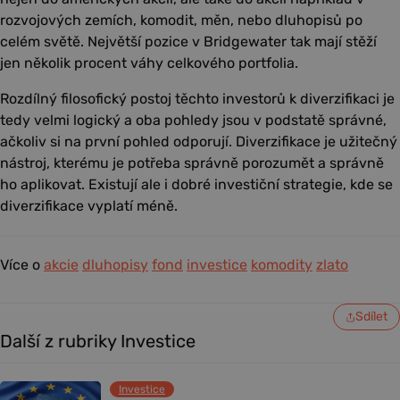
rozvojových zemích, komodit, měn, nebo dluhopisů po
celém světě. Největší pozice v Bridgewater tak mají stěží
jen několik procent váhy celkového portfolia.
Rozdílný filosofický postoj těchto investorů k diverzifikaci je
tedy velmi logický a oba pohledy jsou v podstatě správné,
ačkoliv si na první pohled odporují. Diverzifikace je užitečný
nástroj, kterému je potřeba správně porozumět a správně
ho aplikovat. Existují ale i dobré investiční strategie, kde se
diverzifikace vyplatí méně.
Více o
akcie
dluhopisy
fond
investice
komodity
zlato
Sdílet
Další z rubriky Investice
Investice