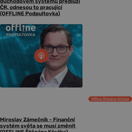
důchodovém systému předluží
ČR, odnesou to pracující
(OFFLINE Podpultovka)
Offline Štěpána Křečka
Miroslav Zámečník - Finanční
systém světa se musí změnit