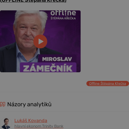
(OFFLINE Štěpána Křečka)
Offline Štěpána Křečka
Názory analytiků
Lukáš Kovanda
hlavní ekonom Trinity Bank