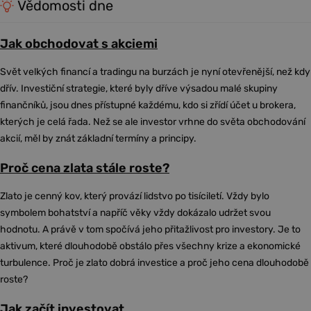
Vědomosti dne
Jak obchodovat s akciemi
Svět velkých financí a tradingu na burzách je nyní otevřenější, než kdy
dřív. Investiční strategie, které byly dříve výsadou malé skupiny
finančníků, jsou dnes přístupné každému, kdo si zřídí účet u brokera,
kterých je celá řada. Než se ale investor vrhne do světa obchodování
akcií, měl by znát základní termíny a principy.
Proč cena zlata stále roste?
Zlato je cenný kov, který provází lidstvo po tisíciletí. Vždy bylo
symbolem bohatství a napříč věky vždy dokázalo udržet svou
hodnotu. A právě v tom spočívá jeho přitažlivost pro investory. Je to
aktivum, které dlouhodobě obstálo přes všechny krize a ekonomické
turbulence. Proč je zlato dobrá investice a proč jeho cena dlouhodobě
roste?
Jak začít investovat