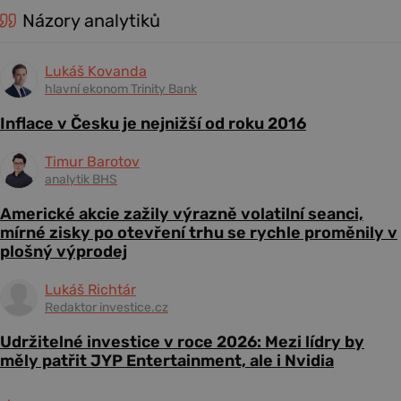
Názory analytiků
Lukáš Kovanda
hlavní ekonom Trinity Bank
Inflace v Česku je nejnižší od roku 2016
Timur Barotov
analytik BHS
Americké akcie zažily výrazně volatilní seanci,
mírné zisky po otevření trhu se rychle proměnily v
plošný výprodej
Lukáš Richtár
Redaktor investice.cz
Udržitelné investice v roce 2026: Mezi lídry by
měly patřit JYP Entertainment, ale i Nvidia