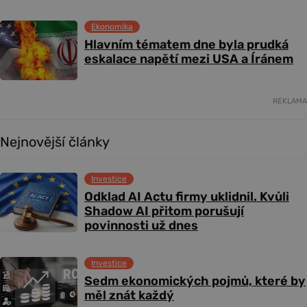
Ekonomika
Hlavním tématem dne byla prudká
eskalace napětí mezi USA a Íránem
REKLAMA
Nejnovější články
Investice
Odklad AI Actu firmy uklidnil. Kvůli
Shadow AI přitom porušují
povinnosti už dnes
Investice
Sedm ekonomických pojmů, které by
měl znát každý