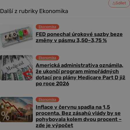
Sdílet
Další z rubriky Ekonomika
Ekonomika
FED ponechal úrokové sazby beze
změny v pásmu 3,50–3,75 %
Ekonomika
Americká administrativa oznámila,
že ukončí program mimořádných
dotací pro plány Medicare Part D již
po roce 2026
Ekonomika
Inflace v červnu spadla na 1,5
procenta. Bez zásahů vlády by se
pohybovala kolem dvou procent –
zde je výpočet