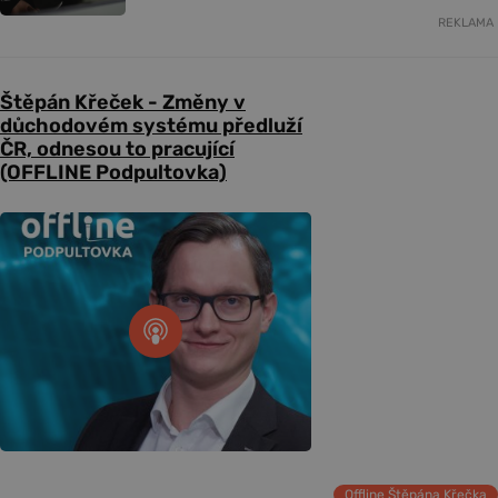
REKLAMA
Štěpán Křeček - Změny v
důchodovém systému předluží
ČR, odnesou to pracující
(OFFLINE Podpultovka)
Offline Štěpána Křečka