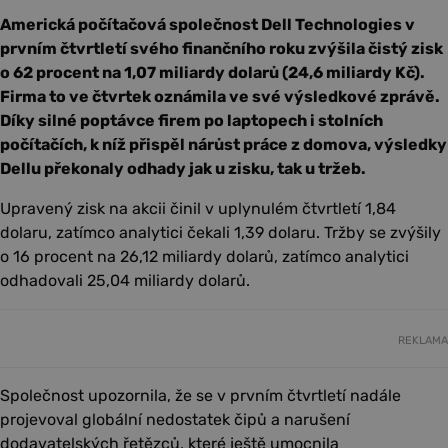
Americká počítačová společnost Dell Technologies v
prvním čtvrtletí svého finančního roku zvýšila čistý zisk
o 62 procent na 1,07 miliardy dolarů (24,6 miliardy Kč).
Firma to ve čtvrtek oznámila ve své výsledkové zprávě.
Díky silné poptávce firem po laptopech i stolních
počítačích, k níž přispěl nárůst práce z domova, výsledky
Dellu překonaly odhady jak u zisku, tak u tržeb.
Upravený zisk na akcii činil v uplynulém čtvrtletí 1,84
dolaru, zatímco analytici čekali 1,39 dolaru. Tržby se zvýšily
o 16 procent na 26,12 miliardy dolarů, zatímco analytici
odhadovali 25,04 miliardy dolarů.
REKLAMA
Společnost upozornila, že se v prvním čtvrtletí nadále
projevoval globální nedostatek čipů a narušení
dodavatelských řetězců, které ještě umocnila