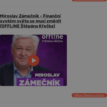
Miroslav Zámečník - Finanční
systém světa se musí změnit
(OFFLINE Štěpána Křečka)
Offline Štěpána Křečka