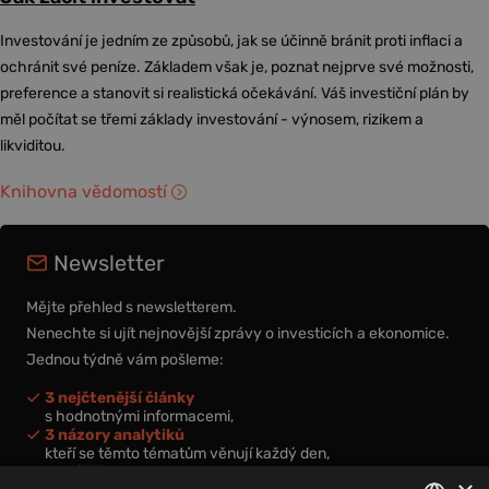
Investování je jedním ze způsobů, jak se účinně bránit proti inflaci a
ochránit své peníze. Základem však je, poznat nejprve své možnosti,
preference a stanovit si realistická očekávání. Váš investiční plán by
měl počítat se třemi základy investování - výnosem, rizikem a
likviditou.
Knihovna vědomostí
Newsletter
Mějte přehled s newsletterem.
Nenechte si ujít nejnovější zprávy o investicích a ekonomice.
Jednou týdně vám pošleme:
3 nejčtenější články
s hodnotnými informacemi,
3 názory analytiků
kteří se těmto tématům věnují každý den,
nová videa a podcasty