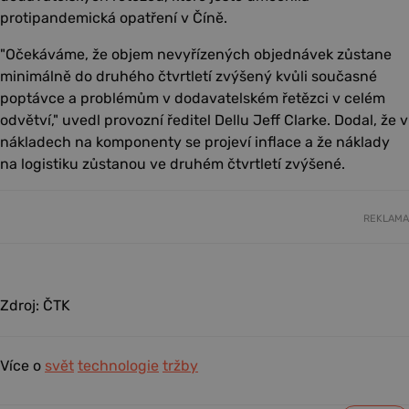
protipandemická opatření v Číně.
"Očekáváme, že objem nevyřízených objednávek zůstane
minimálně do druhého čtvrtletí zvýšený kvůli současné
poptávce a problémům v dodavatelském řetězci v celém
odvětví," uvedl provozní ředitel Dellu Jeff Clarke. Dodal, že v
nákladech na komponenty se projeví inflace a že náklady
na logistiku zůstanou ve druhém čtvrtletí zvýšené.
REKLAMA
Zdroj: ČTK
Více o
svět
technologie
tržby