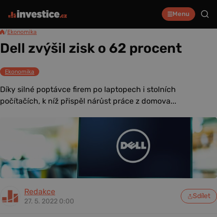
Menu
/
Ekonomika
Dell zvýšil zisk o 62 procent
Ekonomika
Díky silné poptávce firem po laptopech i stolních
počítačích, k níž přispěl nárůst práce z domova...
Redakce
Sdílet
27. 5. 2022 0:00