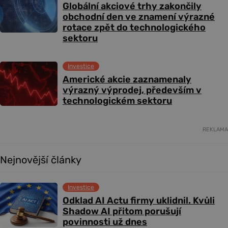
Globální akciové trhy zakončily
obchodní den ve znamení výrazné
rotace zpět do technologického
sektoru
Investice
Americké akcie zaznamenaly
výrazný výprodej, především v
technologickém sektoru
REKLAMA
Nejnovější články
Investice
Odklad AI Actu firmy uklidnil. Kvůli
Shadow AI přitom porušují
povinnosti už dnes