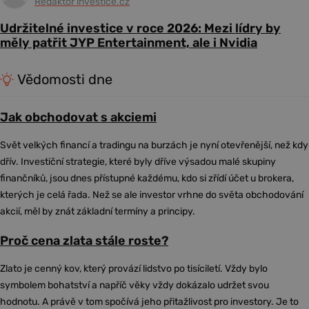
Redaktor investice.cz
Udržitelné investice v roce 2026: Mezi lídry by
měly patřit JYP Entertainment, ale i Nvidia
Vědomosti dne
Jak obchodovat s akciemi
Svět velkých financí a tradingu na burzách je nyní otevřenější, než kdy
dřív. Investiční strategie, které byly dříve výsadou malé skupiny
finančníků, jsou dnes přístupné každému, kdo si zřídí účet u brokera,
kterých je celá řada. Než se ale investor vrhne do světa obchodování
akcií, měl by znát základní termíny a principy.
Proč cena zlata stále roste?
Zlato je cenný kov, který provází lidstvo po tisíciletí. Vždy bylo
symbolem bohatství a napříč věky vždy dokázalo udržet svou
hodnotu. A právě v tom spočívá jeho přitažlivost pro investory. Je to