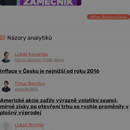
Offline Štěpána Křečka
Názory analytiků
Lukáš Kovanda
hlavní ekonom Trinity Bank
Inflace v Česku je nejnižší od roku 2016
Timur Barotov
analytik BHS
Americké akcie zažily výrazně volatilní seanci,
mírné zisky po otevření trhu se rychle proměnily v
plošný výprodej
Lukáš Richtár