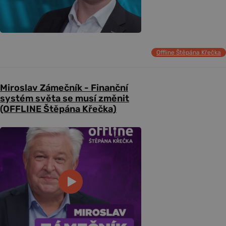
Offline Štěpána Křečka
Miroslav Zámečník - Finanční
systém světa se musí změnit
(OFFLINE Štěpána Křečka)