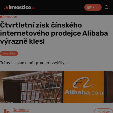
Menu
/
Investice
Čtvrtletní zisk čínského
internetového prodejce Alibaba
výrazně klesl
Investice
Tržby se sice o pět procent zvýšily...
Redakce
Sdílet