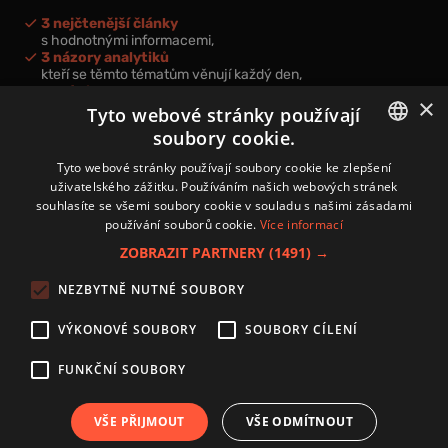
3 nejčtenější články
s hodnotnými informacemi,
3 názory analytiků
kteří se těmto tématům věnují každý den,
nová videa a podcasty
×
k prohloubení vašich znalostí.
Tyto webové stránky používají
soubory cookie.
CZECH
Tyto webové stránky používají soubory cookie ke zlepšení
uživatelského zážitku. Používáním našich webových stránek
CZ
souhlasíte se všemi soubory cookie v souladu s našimi zásadami
Přihlášením k newsletteru vyjadřujete svůj souhlas s
podmínkami
používání souborů cookie.
Více informací
zpracování osobních údajů
.
ZOBRAZIT PARTNERY
(1491) →
Kontakt
NEZBYTNĚ NUTNÉ SOUBORY
Zásady používání souborů cookies
Zpracování osobních údajů
VÝKONOVÉ SOUBORY
SOUBORY CÍLENÍ
Autoři
Nastavení cookies
FUNKČNÍ SOUBORY
VŠE PŘIJMOUT
VŠE ODMÍTNOUT