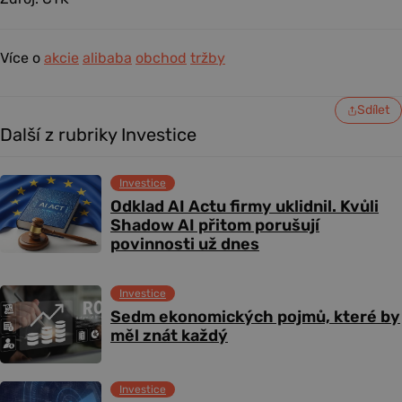
Více o
akcie
alibaba
obchod
tržby
Sdílet
Další z rubriky Investice
Investice
Odklad AI Actu firmy uklidnil. Kvůli
Shadow AI přitom porušují
povinnosti už dnes
Investice
Sedm ekonomických pojmů, které by
měl znát každý
Investice