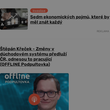
Investice
Sedm ekonomických pojmů, které by
měl znát každý
REKLAMA
Štěpán Křeček - Změny v
důchodovém systému předluží
ČR, odnesou to pracující
(OFFLINE Podpultovka)