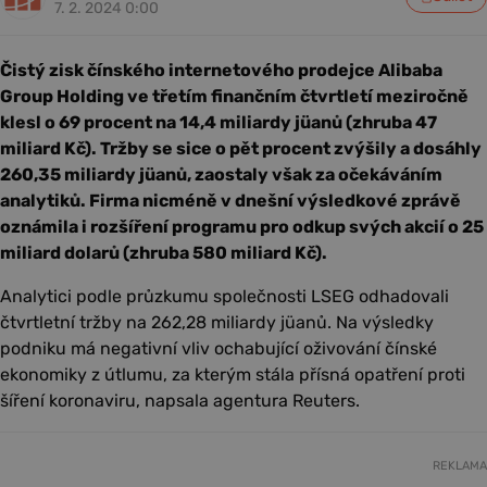
7. 2. 2024 0:00
Čistý zisk čínského internetového prodejce Alibaba
Group Holding ve třetím finančním čtvrtletí meziročně
klesl o 69 procent na 14,4 miliardy jüanů (zhruba 47
miliard Kč). Tržby se sice o pět procent zvýšily a dosáhly
260,35 miliardy jüanů, zaostaly však za očekáváním
analytiků. Firma nicméně v dnešní výsledkové zprávě
oznámila i rozšíření programu pro odkup svých akcií o 25
miliard dolarů (zhruba 580 miliard Kč).
Analytici podle průzkumu společnosti LSEG odhadovali
čtvrtletní tržby na 262,28 miliardy jüanů. Na výsledky
podniku má negativní vliv ochabující oživování čínské
ekonomiky z útlumu, za kterým stála přísná opatření proti
šíření koronaviru, napsala agentura Reuters.
REKLAMA