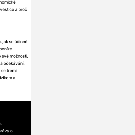
onomické
nvestice a proč
, jak se účinně
 peníze.
e své možnosti,
cká očekávání.
 se třemi
izikem a
m.
právy o