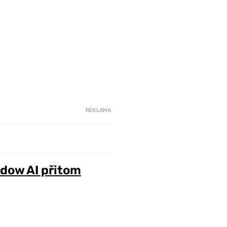
REKLAMA
adow AI přitom