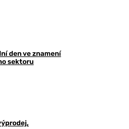
dní den ve znamení
ho sektoru
výprodej,