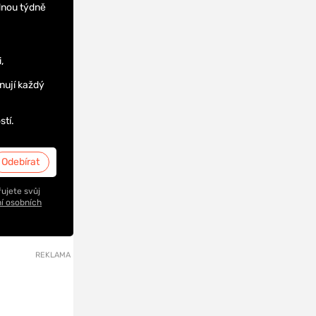
dnou týdně
,
nují každý
stí.
ujete svůj
í osobních
REKLAMA