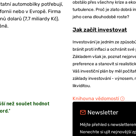
obstálo přes všechny krize a ek
statní automobilky potřebují,
turbulence. Proč je zlato dobrá i
lifornii nebo v Evropě. Firma
jeho cena dlouhodobě roste?
ů dolarů (7,7 miliardy Kč).
éně.
Jak začít investovat
Investování je jedním ze způsobů
bránit proti inflaci a ochránit své
Základem však je, poznat nejprv
preference a stanovit si realisti
Váš investiční plán by měl počítat
základy investování - výnosem, r
likviditou.
Knihovna vědomostí
šší než součet hodnot
ord.
"
Newsletter
Mějte přehled s newslettere
Nenechte si ujít nejnovější z