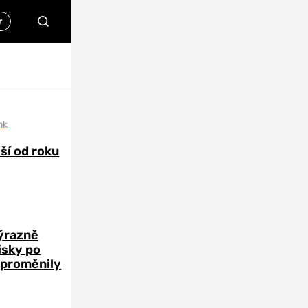
nk
žší od roku
výrazně
zisky po
 proměnily