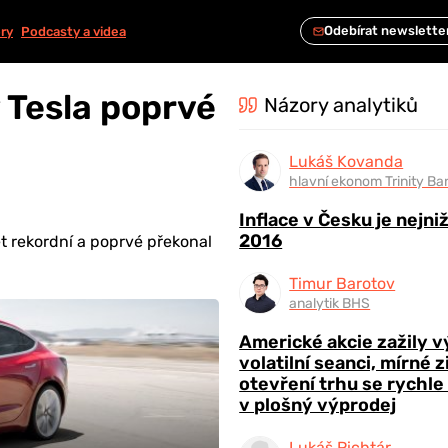
ry
Podcasty a videa
y Tesla poprvé
Názory analytiků
Lukáš Kovanda
hlavní ekonom Trinity Ba
Inflace v Česku je nejni
2016
ět rekordní a poprvé překonal
Timur Barotov
analytik BHS
Americké akcie zažily 
volatilní seanci, mírné 
otevření trhu se rychle
v plošný výprodej
Lukáš Richtár