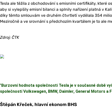
Tesla ale těžila z obchodování s emisními certifikáty, které o
aby si vylepšily emisní bilanci a splnily nařízení platná v Ka
díky těmto smlouvám ve druhém čtvrtletí vydělala 354 milion
Meziročně a ve srovnání s předchozím kvartálem je to ale m
Zdroj: ČTK
"
Burzovní hodnota společnosti Tesla je v současné době vy
společností Volkswagen, BMW, Daimler, General Motors a F
Štěpán Křeček, hlavní ekonom BHS