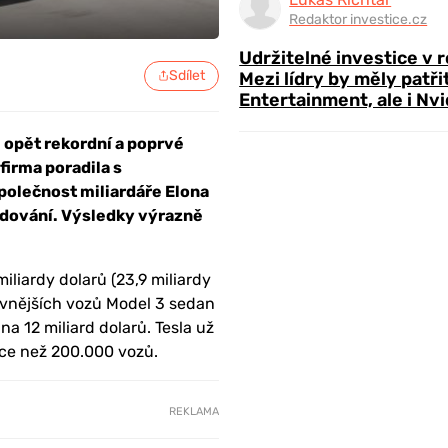
Redaktor investice.cz
Udržitelné investice v 
Sdílet
Mezi lídry by měly patři
Entertainment, ale i Nvi
 opět rekordní a poprvé
firma poradila s
polečnost miliardáře Elona
odování. Výsledky výrazně
iliardy dolarů (23,9 miliardy
evnějších vozů Model 3 sedan
na 12 miliard dolarů. Tesla už
íce než 200.000 vozů.
REKLAMA