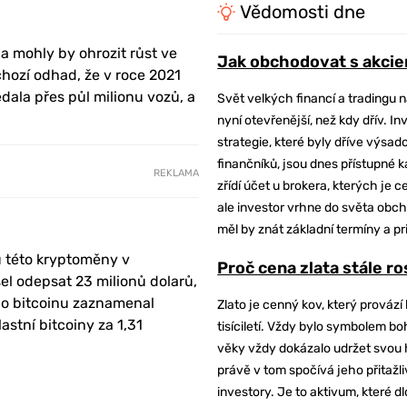
Vědomosti dne
a mohly by ohrozit růst ve
Jak obchodovat s akcie
dchozí odhad, že v roce 2021
ala přes půl milionu vozů, a
Svět velkých financí a tradingu 
nyní otevřenější, než kdy dřív. In
strategie, které byly dříve výsa
finančníků, jsou dnes přístupné 
REKLAMA
zřídí účet u brokera, kterých je c
ale investor vrhne do světa obch
měl by znát základní termíny a pr
u této kryptoměny v
Proč cena zlata stále r
el odepsat 23 milionů dolarů,
ů do bitcoinu zaznamenal
Zlato je cenný kov, který provází 
astní bitcoiny za 1,31
tisíciletí. Vždy bylo symbolem bo
věky vždy dokázalo udržet svou 
právě v tom spočívá jeho přitažli
investory. Je to aktivum, které 