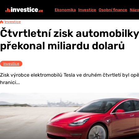
Ekonomika
Investice
Osobní finance
Názo
/
Investice
Čtvrtletní zisk automobilk
překonal miliardu dolarů
Investice
Zisk výrobce elektromobilů Tesla ve druhém čtvrtletí byl op
hranici...