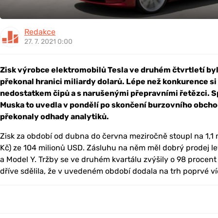
Redakce
27. 7. 2021 0:00
Zisk výrobce elektromobilů Tesla ve druhém čtvrtletí byl
překonal hranici miliardy dolarů. Lépe než konkurence si 
nedostatkem čipů a s narušenými přepravními řetězci. S
Muska to uvedla v pondělí po skončení burzovního obch
překonaly odhady analytiků.
Zisk za období od dubna do června meziročně stoupl na 1,1 m
Kč) ze 104 milionů USD. Zásluhu na něm měl dobrý prodej l
a Model Y. Tržby se ve druhém kvartálu zvýšily o 98 procent 
dříve sdělila, že v uvedeném období dodala na trh poprvé v