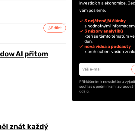
investicích a ekonomice. Je
vám pošleme:
3 nejčtenější články
s hodnotnými informacemi
Sdílet
3 názory analytiků
kteří se těmto tématům vě
den,
nová videa a podcasty
k prohloubení vašich znalo
adow AI přitom
Přihlášením k newsletteru vyjadř
souhlas s
podmínkami zpracován
údajů
.
ěl znát každý