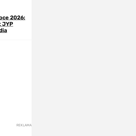
roce 2026:
t JYP
dia
REKLAMA