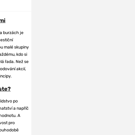
mi
na burzách je
vestiční
dou malé skupiny
každému, kdo si
elá řada. Než se
odování akcií,
incipy.
oste?
lidstvo po
hatství a napříč
hodnotu. A
vost pro
dlouhodobě