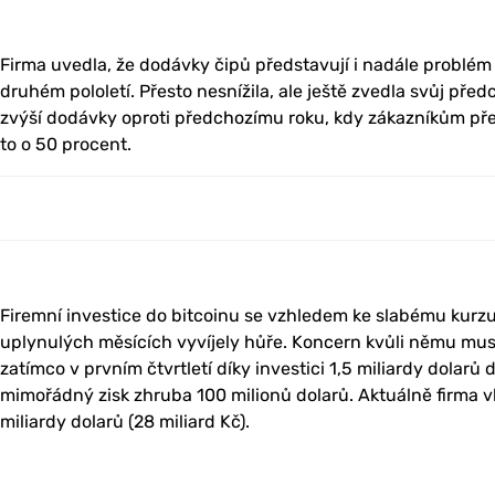
Firma uvedla, že dodávky čipů představují i nadále problém 
druhém pololetí. Přesto nesnížila, ale ještě zvedla svůj pře
zvýší dodávky oproti předchozímu roku, kdy zákazníkům před
to o 50 procent.
Firemní investice do bitcoinu se vzhledem ke slabému kurz
uplynulých měsících vyvíjely hůře. Koncern kvůli němu mus
zatímco v prvním čtvrtletí díky investici 1,5 miliardy dolar
mimořádný zisk zhruba 100 milionů dolarů. Aktuálně firma vl
miliardy dolarů (28 miliard Kč).