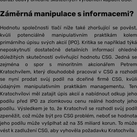
Záměrná manipulace s informacemi?
Hodnotu společnosti tlačí níže také zhoršující se pověst,
kvůli potenciálně manipulativním praktikám kolem
primárního úpisu svých akcií (IPO). Kritika se například týká
neposkytnutí dostatečně detailních informací ohledně
důležitých skutečností ovlivňující hodnotu CSG. Jedná se
zejména o spor s minoritním akcionářem Petrem
Kratochvílem, který dlouhodobě pracoval v CSG a rozhodl
se nyní prodat svůj podíl na dceřiné firmě CSG, kvůli
údajným manipulativním praktikám managementu. Ten
Kratochvílovi měl zatajit úpis akcií a nabídnout odkup jeho
podílu před IPO za zlomkovou cenu reálné hodnoty jeho
podílu. Výsledkem je to, že Kratochvíl se rozhodl svůj podíl
zpeněžit, což může být pro CSG problém, neboť se hodnota
jeho podílu může vyšplhat až na 35 miliard korun. To může
vést k zadlužení CSG, aby vyhověla požadavku Kratochvíla.