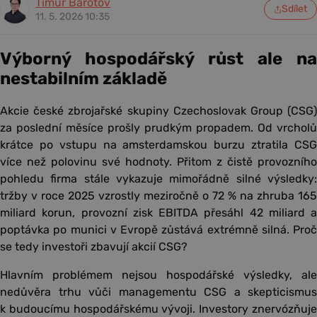
Timur Barotov
Sdílet
11. 5. 2026 10:35
Výborný hospodářský růst ale na
nestabilním základě
Akcie české zbrojařské skupiny Czechoslovak Group (CSG)
za poslední měsíce prošly prudkým propadem. Od vrcholů
krátce po vstupu na amsterdamskou burzu ztratila CSG
více než polovinu své hodnoty. Přitom z čistě provozního
pohledu firma stále vykazuje mimořádně silné výsledky:
tržby v roce 2025 vzrostly meziročně o 72 % na zhruba 165
miliard korun, provozní zisk EBITDA přesáhl 42 miliard a
poptávka po munici v Evropě zůstává extrémně silná. Proč
se tedy investoři zbavují akcií CSG?
Hlavním problémem nejsou hospodářské výsledky, ale
nedůvěra trhu vůči managementu CSG a skepticismus
k budoucímu hospodářskému vývoji. Investory znervózňuje