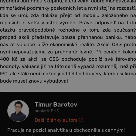
hybridní obrannou skupinu, která velmi dobře monetizovala
mimořádné podmínky posledních let a nyní stojí na rozcestí,
kde se určí, zda dokáže přejít od modelu založeného na
repasích k větší vlastní výrobě. Právě odpověď na tuto
otázku pravděpodobně rozhodne o tom, zda současný
propad akcií představuje pouze přehnanou paniku, nebo
návrat valuace blíže ekonomické realitě. Akcie CSG proto
nyní nepovažujeme za přehnaně levné. Při cenách kolem
400 Kč za akcii se CSG obchoduje poblíž své férového
hodnoty. Valuace již na této ceně vypadá rozumněji než při
IPO, ale stále není možné ji oddělit od důvěry, kterou si firma
bude muset znovu vybudovat.
Timur Barotov
analytik BHS
Další články autora
Pracuje na pozici analytika u obchodníka s cennými