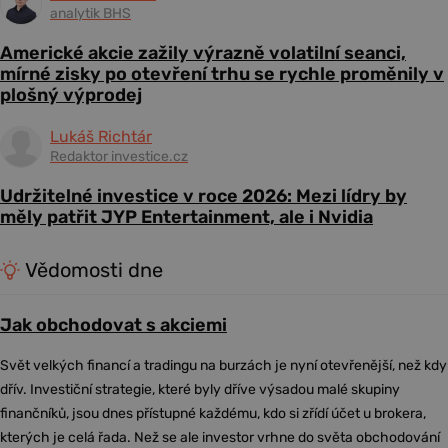
analytik BHS
Americké akcie zažily výrazně volatilní seanci,
mírné zisky po otevření trhu se rychle proměnily v
plošný výprodej
Lukáš Richtár
Redaktor investice.cz
Udržitelné investice v roce 2026: Mezi lídry by
měly patřit JYP Entertainment, ale i Nvidia
Vědomosti dne
Jak obchodovat s akciemi
Svět velkých financí a tradingu na burzách je nyní otevřenější, než kdy
dřív. Investiční strategie, které byly dříve výsadou malé skupiny
finančníků, jsou dnes přístupné každému, kdo si zřídí účet u brokera,
kterých je celá řada. Než se ale investor vrhne do světa obchodování