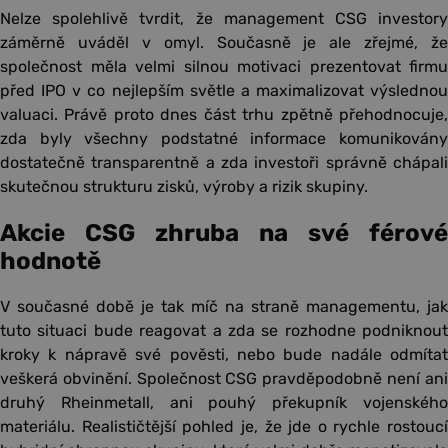
Nelze spolehlivě tvrdit, že management CSG investory
záměrně uváděl v omyl. Současně je ale zřejmé, že
společnost měla velmi silnou motivaci prezentovat firmu
před IPO v co nejlepším světle a maximalizovat výslednou
valuaci. Právě proto dnes část trhu zpětně přehodnocuje,
zda byly všechny podstatné informace komunikovány
dostatečně transparentně a zda investoři správně chápali
skutečnou strukturu zisků, výroby a rizik skupiny.
Akcie CSG zhruba na své férové
hodnotě
V současné době je tak míč na straně managementu, jak
tuto situaci bude reagovat a zda se rozhodne podniknout
kroky k nápravě své pověsti, nebo bude nadále odmítat
veškerá obvinění. Společnost CSG pravděpodobně není ani
druhý Rheinmetall, ani pouhý překupník vojenského
materiálu. Realističtější pohled je, že jde o rychle rostoucí