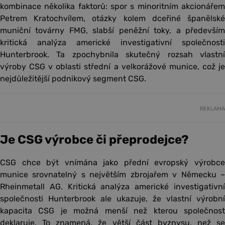
kombinace několika faktorů: spor s minoritním akcionářem
Petrem Kratochvílem, otázky kolem dceřiné španělské
muniční továrny FMG, slabší peněžní toky, a především
kritická analýza americké investigativní společnosti
Hunterbrook. Ta zpochybnila skutečný rozsah vlastní
výroby CSG v oblasti střední a velkorážové munice, což je
nejdůležitější podnikový segment CSG.
REKLAMA
Je CSG výrobce či přeprodejce?
CSG chce být vnímána jako přední evropský výrobce
munice srovnatelný s největším zbrojařem v Německu –
Rheinmetall AG. Kritická analýza americké investigativní
společnosti Hunterbrook ale ukazuje, že vlastní výrobní
kapacita CSG je možná menší než kterou společnost
deklaruje. To znamená, že větší část byznysu, než se