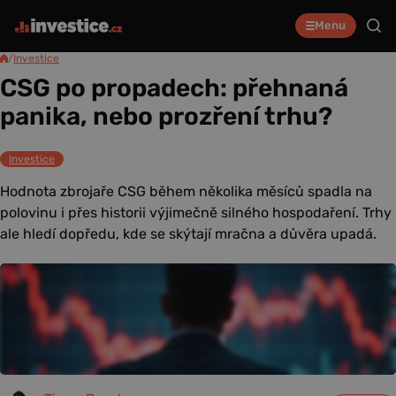
Menu
/
Investice
CSG po propadech: přehnaná
panika, nebo prozření trhu?
Investice
Hodnota zbrojaře CSG během několika měsíců spadla na
polovinu i přes historii výjimečně silného hospodaření. Trhy
ale hledí dopředu, kde se skýtají mračna a důvěra upadá.