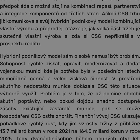
předpokládalo možná stojí na kombinaci repasí, partnerství
a integrace komponentů od třetích stran. Ačkoli CSG trhu
již komunikovala svůj hybridní podnikový model kombinující
vlastní výrobu a přeprodej, otázka je, jak velká část tržeb je
skutečně vlastní výroba a zda si CSG nepřikrášlila v
prospektu realitu.
Hybridní podnikový model sám o sobě nemusí být problém.
Schopnost rychle získat, opravit, modernizovat a dodat
vojenskou munici kde je potřeba byla v posledních letech
mimořádně cenná a velmi zisková činnost. V prostředí
akutního nedostatku munice dokázala CSG této situace
výborně využít. Problém je v tom, že až pomine období
akutní poptávky, nebo pokud dojdou snadno dostupné
zásoby existující zastaralé munice, pak se může
hospodaření CSG ostře zhoršit. Finanční vývoj CSG ukazuje
pohádkově rychlý růst, kdy jim vzrostly tržby z přibližně
13,7 miliard korun v roce 2021 na 164,5 miliard korun v roce
2025, tedy dvanáctinásobně během pouhých čtyř let.