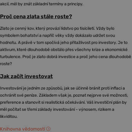
akcií, měl by znát základní termíny a principy.
Proč cena zlata stále roste?
Zlato je cenný kov, který provází lidstvo po tisíciletí. Vždy bylo
symbolem bohatství a napříč věky vždy dokázalo udržet svou
hodnotu. A právě v tom spočívá jeho přitažlivost pro investory. Je to
aktivum, které dlouhodobě obstálo přes všechny krize a ekonomické
turbulence. Proč je zlato dobrá investice a proč jeho cena dlouhodobě
roste?
Jak začít investovat
Investování je jedním ze způsobů, jak se účinně bránit proti inflaci a
ochránit své peníze. Základem však je, poznat nejprve své možnosti,
preference a stanovit si realistická očekávání. Váš investiční plán by
měl počítat se třemi základy investování - výnosem, rizikem a
likviditou.
Knihovna vědomostí