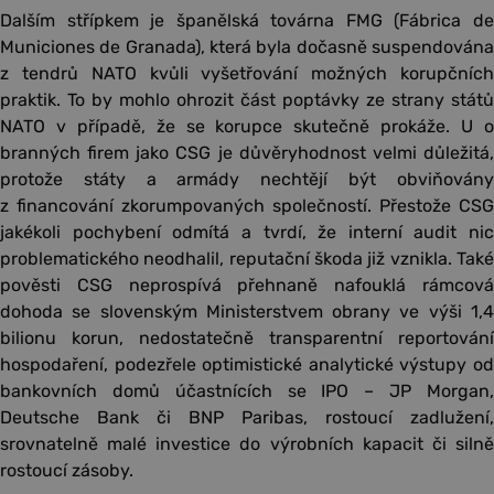
Dalším střípkem je španělská továrna FMG (Fábrica de
Municiones de Granada), která byla dočasně suspendována
z tendrů NATO kvůli vyšetřování možných korupčních
praktik. To by mohlo ohrozit část poptávky ze strany států
NATO v případě, že se korupce skutečně prokáže. U o
branných firem jako CSG je důvěryhodnost velmi důležitá,
protože státy a armády nechtějí být obviňovány
z financování zkorumpovaných společností. Přestože CSG
jakékoli pochybení odmítá a tvrdí, že interní audit nic
problematického neodhalil, reputační škoda již vznikla. Také
pověsti CSG neprospívá přehnaně nafouklá rámcová
dohoda se slovenským Ministerstvem obrany ve výši 1,4
bilionu korun, nedostatečně transparentní reportování
hospodaření, podezřele optimistické analytické výstupy od
bankovních domů účastnících se IPO – JP Morgan,
Deutsche Bank či BNP Paribas, rostoucí zadlužení,
srovnatelně malé investice do výrobních kapacit či silně
rostoucí zásoby.