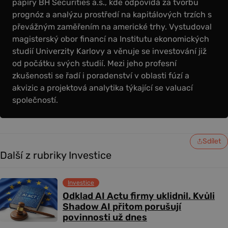
papíry BH Securities a.s., kde odpovídá za tvorbu
prognóz a analýzu prostředí na kapitálových trzích s
převážným zaměřením na americké trhy. Vystudoval
magisterský obor financí na Institutu ekonomických
studií Univerzity Karlovy a věnuje se investování již
od počátku svých studií. Mezi jeho profesní
zkušenosti se řadí i poradenství v oblasti fúzí a
akvizic a projektová analytika týkající se valuací
společností.
Sdílet
Další z rubriky Investice
Investice
Odklad AI Actu firmy uklidnil. Kvůli
Shadow AI přitom porušují
povinnosti už dnes