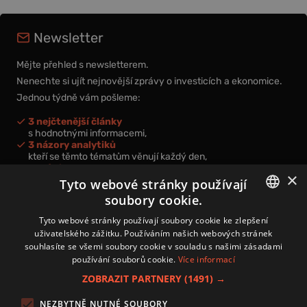
Newsletter
Mějte přehled s newsletterem.
Nenechte si ujít nejnovější zprávy o investicích a ekonomice.
Jednou týdně vám pošleme:
3 nejčtenější články
s hodnotnými informacemi,
3 názory analytiků
kteří se těmto tématům věnují každý den,
nová videa a podcasty
×
k prohloubení vašich znalostí.
Tyto webové stránky používají
soubory cookie.
CZECH
Tyto webové stránky používají soubory cookie ke zlepšení
uživatelského zážitku. Používáním našich webových stránek
CZ
souhlasíte se všemi soubory cookie v souladu s našimi zásadami
Přihlášením k newsletteru vyjadřujete svůj souhlas s
podmínkami
používání souborů cookie.
Více informací
zpracování osobních údajů
.
ZOBRAZIT PARTNERY
(1491) →
Kontakt
NEZBYTNĚ NUTNÉ SOUBORY
Zásady používání souborů cookies