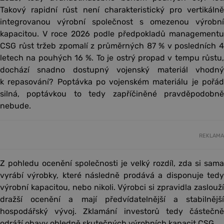
Takový rapidní růst není charakteristický pro vertikálně
integrovanou výrobní společnost s omezenou výrobní
kapacitou. V roce 2026 podle předpokladů managementu
CSG růst tržeb zpomalí z průměrných 87 % v posledních 4
letech na pouhých 16 %. To je ostrý propad v tempu růstu,
dochází snadno dostupný vojenský materiál vhodný
k repasování? Poptávka po vojenském materiálu je pořád
silná, poptávkou to tedy zapříčiněné pravděpodobně
nebude.
REKLAMA
Z pohledu ocenění společnosti je velký rozdíl, zda si sama
vyrábí výrobky, které následně prodává a disponuje tedy
výrobní kapacitou, nebo nikoli. Výrobci si zpravidla zaslouží
dražší ocenění a mají předvídatelnější a stabilnější
hospodářský vývoj. Zklamání investorů tedy částečně
odráží obavy ohledně skutečných výrobních kapacit CSG.