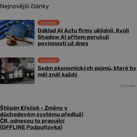
Nejnovější články
Investice
Odklad AI Actu firmy uklidnil. Kvůli
Shadow AI přitom porušují
povinnosti už dnes
Investice
Sedm ekonomických pojmů, které by
měl znát každý
REKLAMA
Štěpán Křeček - Změny v
důchodovém systému předluží
ČR, odnesou to pracující
(OFFLINE Podpultovka)