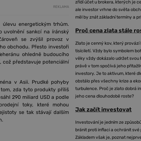
zřídí účet u brokera, kterých je c
REKLAMA
ale investor vrhne do světa obch
měl by znát základní termíny a pr
u úlevu energetickým trhům.
Proč cena zlata stále r
 uvolnění sankcí na íránský
Zároveň se zvýšil provoz v
Zlato je cenný kov, který provází 
ho obchodu. Přesto investoři
tisíciletí. Vždy bylo symbolem bo
 Teheránu ohledně budoucího
věky vždy dokázalo udržet svou 
, což představuje potenciální
právě v tom spočívá jeho přitažli
investory. Je to aktivum, které 
obstálo přes všechny krize a ek
jména v Asii. Prudké pohyby
turbulence. Proč je zlato dobrá i
tom, zda tyto produkty příliš
jeho cena dlouhodobě roste?
řesáhl 290 miliard USD a podle
prodejní toky, které mohou
Jak začít investovat
ejistoty se tak stávají dalším
h.
Investování je jedním ze způsobů
bránit proti inflaci a ochránit své
Základem však je, poznat nejprv