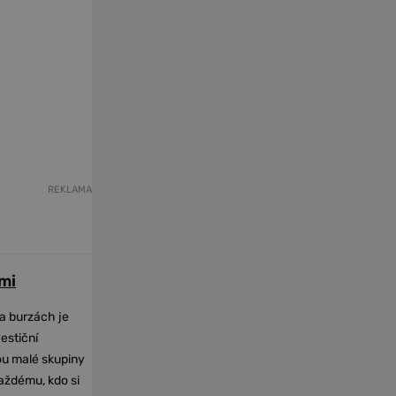
REKLAMA
mi
na burzách je
vestiční
dou malé skupiny
každému, kdo si