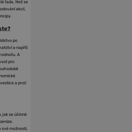
elá řada. Než se
odování akcií,
incipy.
oste?
lidstvo po
hatství a napříč
hodnotu. A
vost pro
dlouhodobě
onomické
nvestice a proč
, jak se účinně
 peníze.
e své možnosti,