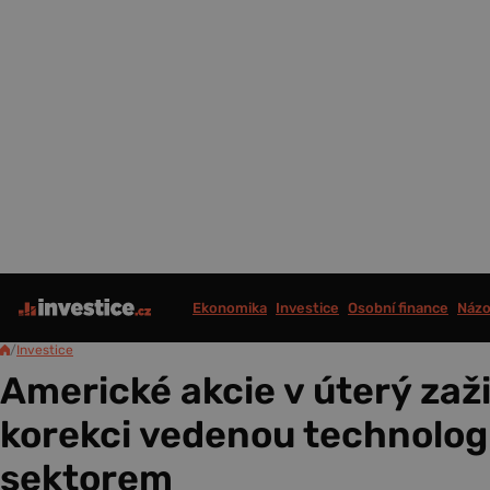
Ekonomika
Investice
Osobní finance
Názo
/
Investice
Americké akcie v úterý zaž
korekci vedenou technolo
sektorem