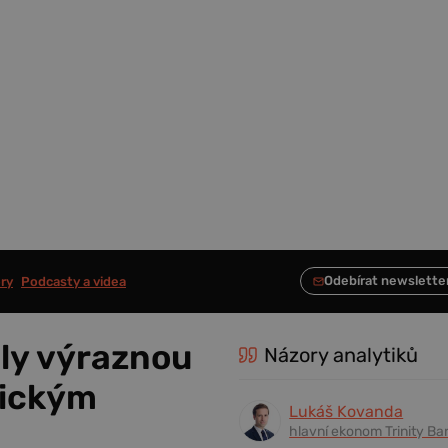
ry
Podcasty a videa
ily výraznou
Názory analytiků
gickým
Lukáš Kovanda
hlavní ekonom Trinity Ba