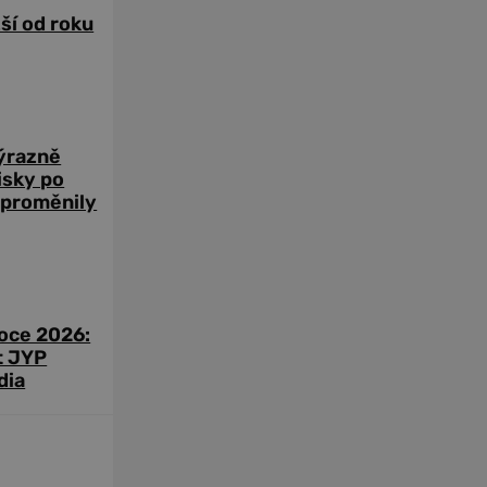
žší od roku
výrazně
zisky po
 proměnily
roce 2026:
t JYP
dia