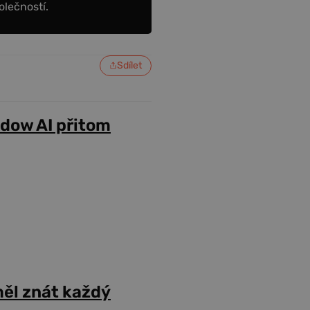
olečností.
Sdílet
adow AI přitom
ěl znát každý