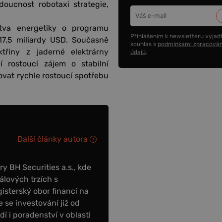
doucnost robotaxi strategie,
stva energetiky o programu
Přihlášením k newsletteru vyjadř
17,5 miliardy USD. Současně
souhlas s
podmínkami zpracován
řiny z jaderné elektrárny
údajů
.
í rostoucí zájem o stabilní
vat rychle rostoucí spotřebu
Další články autora
y BH Securities a.s., kde
álových trzích s
sterský obor financí na
 se investování již od
dí i poradenství v oblasti