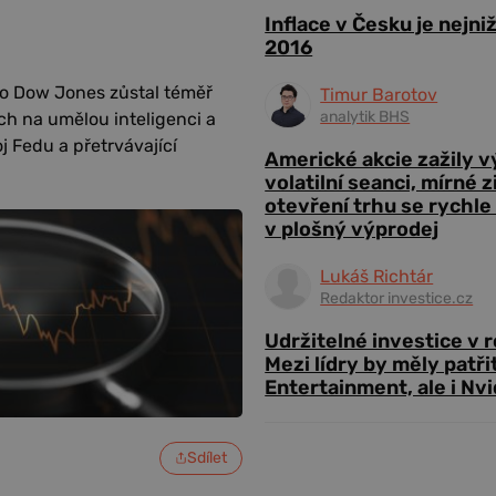
Inflace v Česku je nejni
2016
mco Dow Jones zůstal téměř
Timur Barotov
analytik BHS
h na umělou inteligenci a
oj Fedu a přetrvávající
Americké akcie zažily 
volatilní seanci, mírné 
otevření trhu se rychle
v plošný výprodej
Lukáš Richtár
Redaktor investice.cz
Udržitelné investice v 
Mezi lídry by měly patři
Entertainment, ale i Nvi
Sdílet