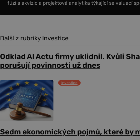
fúzí a akvizic a projektová analytika týkající se valuací sp
Další z rubriky Investice
Odklad AI Actu firmy uklidnil. Kvůli Sh
porušují povinnosti už dnes
Investice
Sedm ekonomických pojmů, které by m