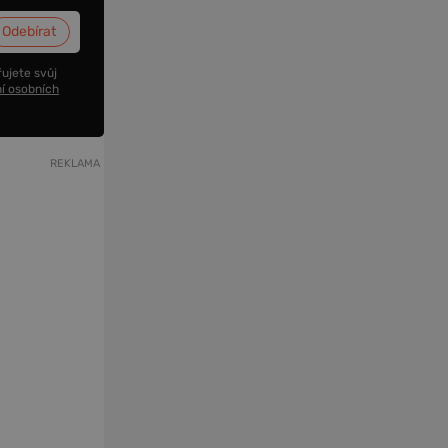
ujete svůj
í osobních
REKLAMA