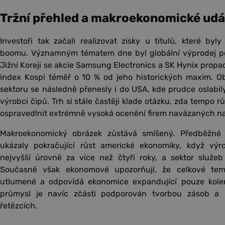
Tržní přehled a makroekonomické udá
Investoři tak začali realizovat zisky u titulů, které byly
boomu. Významným tématem dne byl globální výprodej po
Jižní Koreji se akcie Samsung Electronics a SK Hynix propad
index Kospi téměř o 10 % od jeho historických maxim. Ob
sektoru se následně přenesly i do USA, kde prudce oslabily
výrobci čipů. Trh si stále častěji klade otázku, zda tempo 
ospravedlnit extrémně vysoká ocenění firem navázaných na 
Makroekonomický obrázek zůstává smíšený. Předběžné
ukázaly pokračující růst americké ekonomiky, když výr
nejvyšší úrovně za více než čtyři roky, a sektor služeb
Současně však ekonomové upozorňují, že celkové temp
utlumené a odpovídá ekonomice expandující pouze kolem
průmysl je navíc zčásti podporován tvorbou zásob a 
řetězcích.