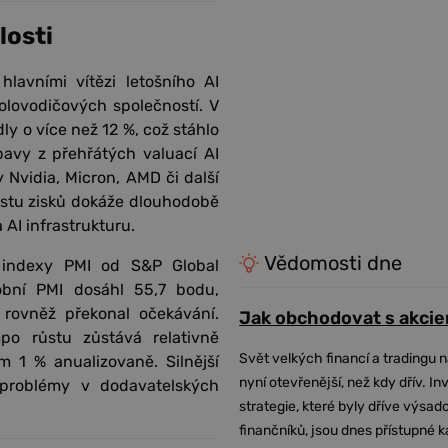
losti
 hlavními vítězi letošního AI
lovodičových společností. V
ly o více než 12 %, což stáhlo
avy z přehřátých valuací AI
 Nvidia, Micron, AMD či další
růstu zisků dokáže dlouhodobě
AI infrastrukturu.
Vědomosti dne
 indexy PMI od S&P Global
obní PMI dosáhl 55,7 bodu,
 rovněž překonal očekávání.
Jak obchodovat s akcie
o růstu zůstává relativně
Svět velkých financí a tradingu 
 1 % anualizovaně. Silnější
nyní otevřenější, než kdy dřív. In
problémy v dodavatelských
strategie, které byly dříve výsa
finančníků, jsou dnes přístupné 