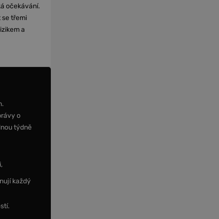
cká očekávání.
 se třemi
izikem a
m.
právy o
dnou týdně
,
nují každý
stí.