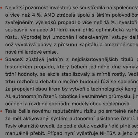
Největší pozornost investorů se soustředila na společnosti
o více než 4 %, AMD ztrácela spolu s širším polovodič
zveřejněním výsledků propadl o více než 13 %. Investoři
současná valuace AI lídrů není příliš optimistická v
růstu. Výprodej byl umocněn i očekávanými vstupy další
což vyvolává obavy z přesunu kapitálu a omezené schop
nové miliardové emise.
SpaceX zůstává jedním z nejdiskutovanějších titulů
historickém propadu, který během jediného dne vymaza
tržní hodnoty, se akcie stabilizovaly a mírně rostly. Ved
trhu rozhořela debata o možné budoucí fúzi se společnost
že propojení obou firem by vytvořilo technologický kong
AI, autonomním řízení, robotice i vesmírném průmyslu, jin
ocenění a rozdílné obchodní modely obou společností.
Tesla čelila novému reputačnímu riziku po smrtelné nehod
že měl aktivovaný systém autonomní asistence řízení. 
Tesly okamžitě uvedli, že podle dat z vozidla řidič plně s
manuálně přebit. Případ nyní vyšetřuje NHTSA a jeho vý