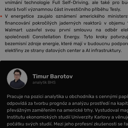
vnímání technologie Full Self-Driving, ale také pro bu
která tvoří významnou část investičního příběhu Tesly.
V energetice zaujalo oznámení amerického minister
financování pokročilých jaderných reaktorů v objemu 
Walmart uzavřel svou první smlouvu na odběr elekt
společnosti Constellation Energy. Tyto kroky potvrzuj
bezemisní zdroje energie, které mají v budoucnu podporo
elektřiny ze strany datových center a AI infrastruktury.
Timur Barotov
analytik BHS
Pracuje na pozici analytika u obchodníka s cennými papír
odpovídá za tvorbu prognóz a analýzu prostředí na kapit
převážným zaměřením na americké trhy. Vystudoval magi
Institutu ekonomických studií Univerzity Karlovy a věnuje
počátku svých studií. Mezi jeho profesní zkušenosti se řa