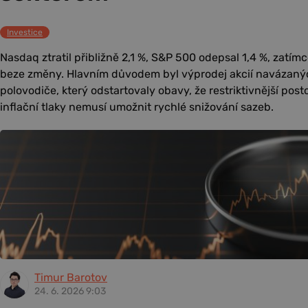
Investice
Nasdaq ztratil přibližně 2,1 %, S&P 500 odepsal 1,4 %, zatí
beze změny. Hlavním důvodem byl výprodej akcií navázanýc
polovodiče, který odstartovaly obavy, že restriktivnější post
inflační tlaky nemusí umožnit rychlé snižování sazeb.
Timur Barotov
24. 6. 2026 9:03