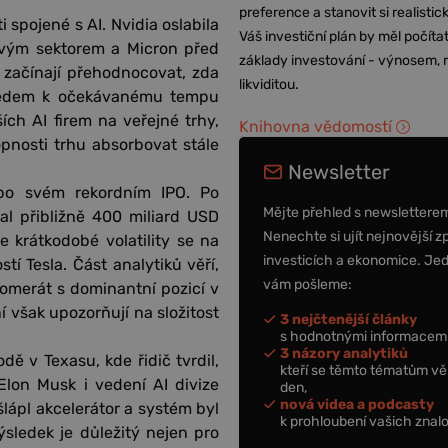
preference a stanovit si realisti
 spojené s AI. Nvidia oslabila
Váš investiční plán by měl počítat
ovým sektorem a Micron před
základy investování - výnosem, r
 začínají přehodnocovat, zda
likviditou.
zhledem k očekávanému tempu
ch AI firem na veřejné trhy,
Knihovna vědomostí
nosti trhu absorbovat stále
Newsletter
 po svém rekordním IPO. Po
Mějte přehled s newslettere
l přibližně 400 miliard USD
Nenechte si ujít nejnovější z
le krátkodobé volatility se na
investicích a ekonomice. Je
í Tesla. Část analytiků věří,
vám pošleme:
lomerát s dominantní pozicí v
í však upozorňují na složitost
3 nejčtenější články
s hodnotnými informacemi
3 názory analytiků
ě v Texasu, kde řidič tvrdil,
kteří se těmto tématům vě
Elon Musk i vedení AI divize
den,
nová videa a podcasty
ešlápl akcelerátor a systém byl
k prohloubení vašich znalo
sledek je důležitý nejen pro