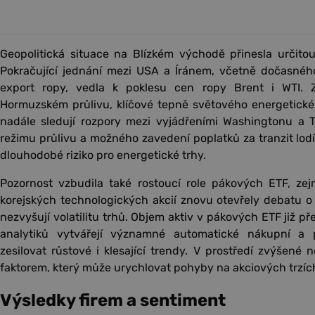
Geopolitická situace na Blízkém východě přinesla určito
Pokračující jednání mezi USA a Íránem, včetně dočasného
export ropy, vedla k poklesu cen ropy Brent i WTI. 
Hormuzském průlivu, klíčové tepně světového energetické
nadále sledují rozpory mezi vyjádřeními Washingtonu a
režimu průlivu a možného zavedení poplatků za tranzit lodí
dlouhodobé riziko pro energetické trhy.
Pozornost vzbudila také rostoucí role pákových ETF, ze
korejských technologických akcií znovu otevřely debatu o 
nezvyšují volatilitu trhů. Objem aktiv v pákových ETF již p
analytiků vytvářejí významné automatické nákupní a 
zesilovat růstové i klesající trendy. V prostředí zvýšené n
faktorem, který může urychlovat pohyby na akciových trzíc
Výsledky firem a sentiment