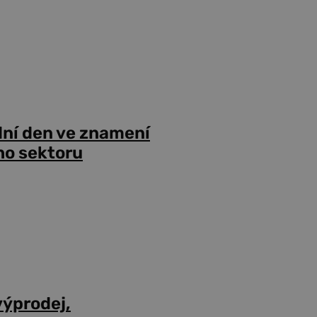
dní den ve znamení
ho sektoru
výprodej,